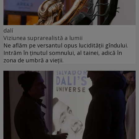
dalí
Viziunea suprarealistă a lumii
Ne aflăm pe versantul opus lucidității gîndului.
Intrăm în ținutul somnului, al tainei, adică în
zona de umbră a vieții.