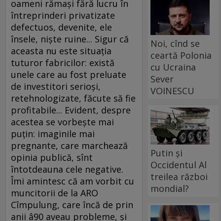
oameni rămaşi fără lucru în
întreprinderi privatizate
defectuos, devenite, ele
însele, nişte ruine... Sigur că
Noi, cînd se
aceasta nu este situaţia
ceartă Polonia
tuturor fabricilor: există
cu Ucraina
unele care au fost preluate
Sever
de investitori serioşi,
VOINESCU
retehnologizate, făcute să fie
profitabile... Evident, despre
acestea se vorbeşte mai
puţin: imaginile mai
pregnante, care marchează
Putin și
opinia publică, sînt
Occidentul Al
întotdeauna cele negative.
treilea război
Îmi amintesc că am vorbit cu
mondial?
muncitorii de la ARO
Cîmpulung, care încă de prin
anii â90 aveau probleme, şi