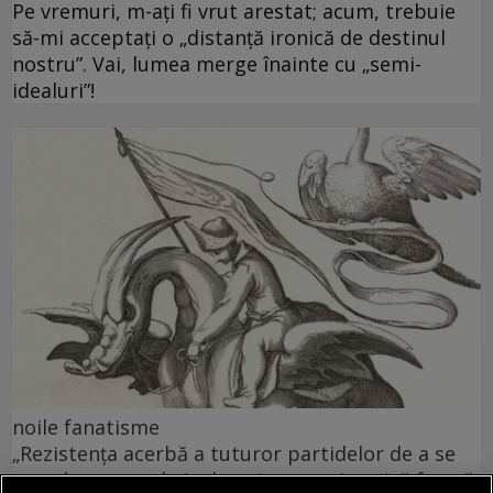
Pe vremuri, m-ați fi vrut arestat; acum, trebuie
să-mi acceptați o „distanță ironică de destinul
nostru”. Vai, lumea merge înainte cu „semi-
idealuri”!
noile fanatisme
„Rezistența acerbă a tuturor partidelor de a se
popula cu membri educați: cea mai nocivă formă