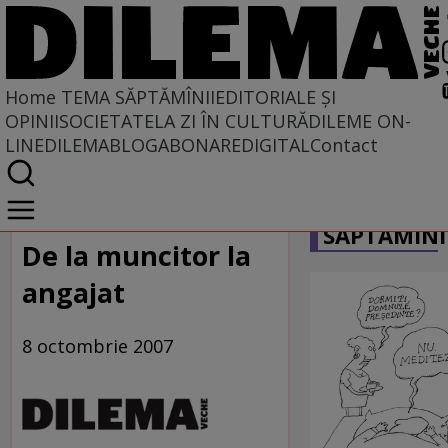
Home
TEMA SĂPTĂMÎNII
EDITORIALE ȘI
OPINII
SOCIETATE
LA ZI ÎN CULTURĂ
DILEME ON-
LINE
DILEMABLOG
ABONARE
DIGITAL
Contact
Home
CARICATU
Tema săptămînii
SĂPTĂMÎNI
De la muncitor la
angajat
8 octombrie 2007