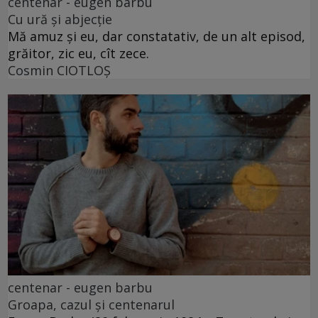
centenar - eugen barbu
Cu ură și abjecție
Mă amuz și eu, dar constatativ, de un alt episod,
grăitor, zic eu, cît zece.
Cosmin CIOTLOŞ
centenar - eugen barbu
Groapa, cazul și centenarul