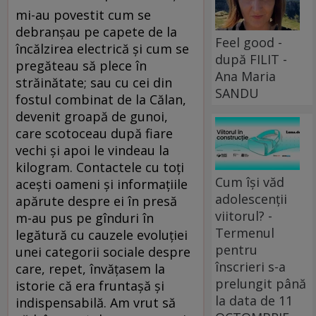
mi-au povestit cum se
debranşau pe capete de la
Feel good -
încălzirea electrică şi cum se
după FILIT -
pregăteau să plece în
Ana Maria
străinătate; sau cu cei din
SANDU
fostul combinat de la Călan,
devenit groapă de gunoi,
care scotoceau după fiare
vechi şi apoi le vindeau la
kilogram. Contactele cu toţi
Cum își văd
aceşti oameni şi informaţiile
adolescenții
apărute despre ei în presă
viitorul? -
m-au pus pe gînduri în
Termenul
legătură cu cauzele evoluţiei
pentru
unei categorii sociale despre
înscrieri s-a
care, repet, învăţasem la
prelungit până
istorie că era fruntaşă şi
la data de 11
indispensabilă. Am vrut să