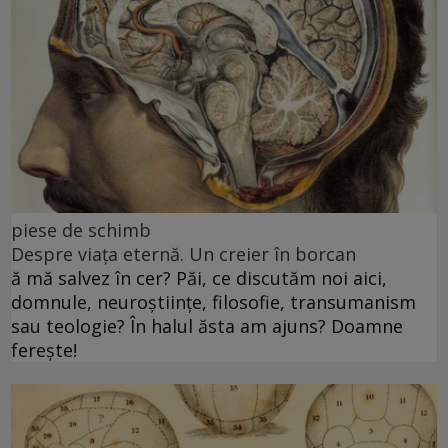
piese de schimb
Despre viața eternă. Un creier în borcan
ă mă salvez în cer? Păi, ce discutăm noi aici,
domnule, neuroștiințe, filosofie, transumanism
sau teologie? În halul ăsta am ajuns? Doamne
ferește!