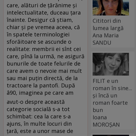
care, alături de ţărănime şi
intelectualitate, duceau ţara
înainte. Desigur că ştiam,
Cititori din
chiar şi pe vremea aceea, că
lumea largă
în spatele terminologiei
Ana Maria
sforăitoare se ascunde o
SANDU
realitate: membrii ei sînt cei
care, pînă la urmă, ne asigură
bunurile de toate felurile de
care avem o nevoie mai mult
sau mai puţin directă, de la
FILIT e un
tractoare la pantofi. După
roman în sine...
â90, imaginea pe care am
și încă un
avut-o despre această
roman foarte
categorie socială s-a tot
bun
schimbat: cea la care s-a
Ioana
ajuns, în multe locuri din
MOROȘAN
ţară, este a unor mase de