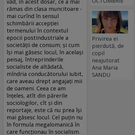
OCTOMBRIE
văd, în acest dosar, ce a mai
rămas din clasa muncitoare -
mai curînd în sensul
schimbării accepţiei
termenului în contextul
epocii postindustriale a
Privirea ei
societăţii de consum; şi cum
pierdută, de
îşi mai găsesc locul, în acelaşi
copil
peisaj, întreprinderile
neajutorat
socialiste de altădată,
Ana Maria
mîndria conducătorului iubit,
SANDU
care aveau drept angajaţi mii
de oameni. Ceea ce am
înţeles, atît din părerile
sociologilor, cît şi din
reportaje, este că nu prea îşi
mai găsesc locul. Cel puţin nu
în formula megalomanică în
care funcţionau în socialism.