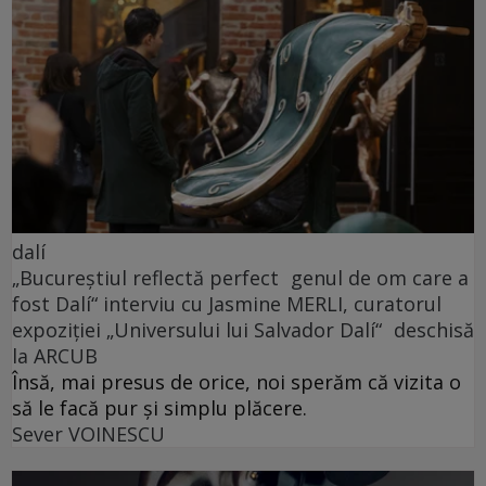
dalí
„Bucureștiul reflectă perfect genul de om care a
fost Dalí“ interviu cu Jasmine MERLI, curatorul
expoziției „Universului lui Salvador Dalí“ deschisă
la ARCUB
Însă, mai presus de orice, noi sperăm că vizita o
să le facă pur și simplu plăcere.
Sever VOINESCU