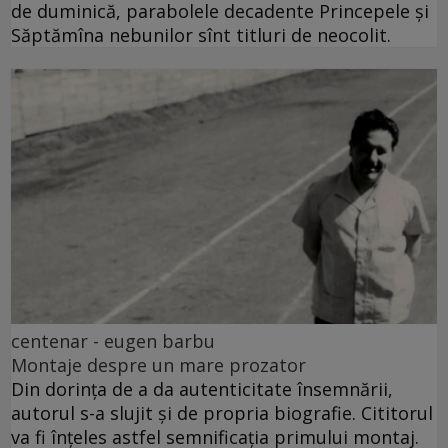
de duminică, parabolele decadente Princepele și
Săptămîna nebunilor sînt titluri de neocolit.
centenar - eugen barbu
Montaje despre un mare prozator
Din dorința de a da autenticitate însemnării,
autorul s-a slujit și de propria biografie. Cititorul
va fi înțeles astfel semnificația primului montaj.