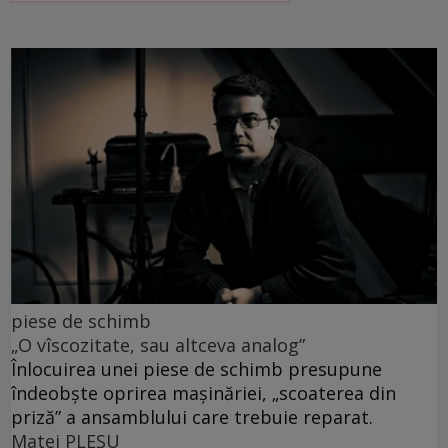
piese de schimb
„O vîscozitate, sau altceva analog”
Înlocuirea unei piese de schimb presupune
îndeobște oprirea mașinăriei, „scoaterea din
priză” a ansamblului care trebuie reparat.
Matei PLEŞU