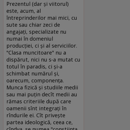
Prezentul (dar şi viitorul)
este, acum, al
întreprinderilor mai mici, cu
sute sau chiar zeci de
angajaţi, specializate nu
numai în domeniul
producţiei, ci şi al serviciilor.
"Clasa muncitoare" nu a
dispărut, nici nu s-a mutat cu
totul în paradis, ci şi-a
schimbat numărul şi,
oarecum, componenţa.
Munca fizică şi studiile medii
sau mai puţin decît medii au
rămas criteriile după care
oamenii sînt integraţi în
rîndurile ei. Cît priveşte
partea ideologică, ceea ce,
cîndva, se numea "conştiinţa