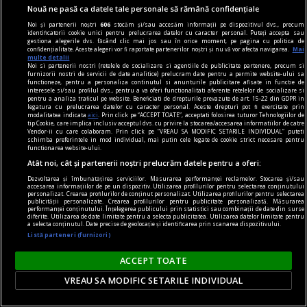
de fanatism românesc” interviu cu jurnalistul
Nouă ne pasă ca datele tale personale să rămână confidențiale
Cătălin PRISACARIU, cofondator Defapt.ro
Noi și partenerii noștri
606
stocăm și/sau accesăm informații pe dispozitivul dvs., precum
identificatorii cookie unici pentru prelucrarea datelor cu caracter personal. Puteți accepta sau
Asta e o întrebare care are foarte multe
gestiona alegerile dvs. făcând clic mai jos sau în orice moment, pe pagina cu politica de
confidențialitate. Aceste alegeri vor fi raportate partenerilor noștri și nu vă vor afecta navigarea.
Mai
variabile: locul, perioada, online, offline, vîrsta,
multe detalii
Noi si partenerii nostri (retelele de socializare si agentiile de publicitate partenere, precum si
educația și tot așa.
furnizorii nostri de servicii de date analitice) prelucram date pentru a permite website-ului sa
functioneze, pentru a personaliza continutul si anunturile publicitare afisate in functie de
interesele si/sau profilul dvs., pentru a va oferi functionalitati aferente retelelor de socializare si
pentru a analiza traficul pe website. Beneficiati de drepturile prevazute de art. 15-22 din GDPR in
legatura cu prelucrarea datelor cu caracter personal. Aceste drepturi pot fi exercitate prin
Parteneri
modalitatea indicata
aici
. Prin click pe “ACCEPT TOATE”, acceptati folosirea tuturor Tehnologiilor de
tip Cookie, care implica inclusiv acceptul dvs. cu privire la stocarea/accesarea informatiilor de catre
Vendor-ii cu care colaboram. Prin click pe “VREAU SA MODIFIC SETARILE INDIVIDUAL” puteti
schimba preferintele in mod individual, mai putin cele legate de cookie strict necesare pentru
functionarea website-ului.
Atât noi, cât și partenerii noștri prelucrăm datele pentru a oferi:
Dezvoltarea și îmbunătățirea serviciilor. Măsurarea performanței reclamelor. Stocarea și/sau
accesarea informațiilor de pe un dispozitiv. Utilizarea profilurilor pentru selectarea conținutului
personalizat. Crearea profilurilor de conținut personalizat. Utilizarea profilurilor pentru selectarea
publicității personalizate. Crearea profilurilor pentru publicitate personalizată. Măsurarea
performanței conținutului. Înțelegerea publicului prin statistici sau combinații de date din surse
diferite. Utilizarea de date limitate pentru a selecta publicitatea. Utilizarea datelor limitate pentru
a selecta conținutul. Date precise de geolocație și identificarea prin scanarea dispozitivului.
Listă parteneri (furnizori)
ACCEPT TOATE
VREAU SA MODIFIC SETARILE INDIVIDUAL