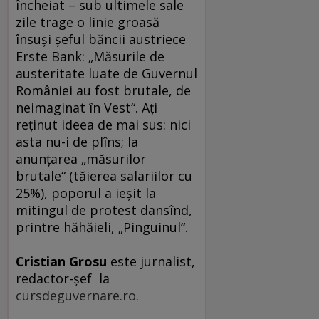
încheiat – sub ultimele sale
zile trage o linie groasă
însuşi şeful băncii austriece
Erste Bank: „Măsurile de
austeritate luate de Guvernul
României au fost brutale, de
neimaginat în Vest“. Aţi
reţinut ideea de mai sus: nici
asta nu-i de plîns; la
anunţarea „măsurilor
brutale“ (tăierea salariilor cu
25%), poporul a ieşit la
mitingul de protest dansînd,
printre hăhăieli, „Pinguinul“.
Cristian Grosu
este jurnalist,
redactor-şef la
cursdeguvernare.ro
.