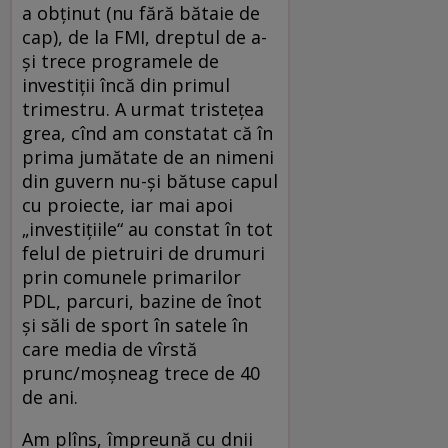
a obţinut (nu fără bătaie de
cap), de la FMI, dreptul de a-
şi trece programele de
investiţii încă din primul
trimestru. A urmat tristeţea
grea, cînd am constatat că în
prima jumătate de an nimeni
din guvern nu-şi bătuse capul
cu proiecte, iar mai apoi
„investiţiile“ au constat în tot
felul de pietruiri de drumuri
prin comunele primarilor
PDL, parcuri, bazine de înot
şi săli de sport în satele în
care media de vîrstă
prunc/moşneag trece de 40
de ani.
Am plîns, împreună cu dnii