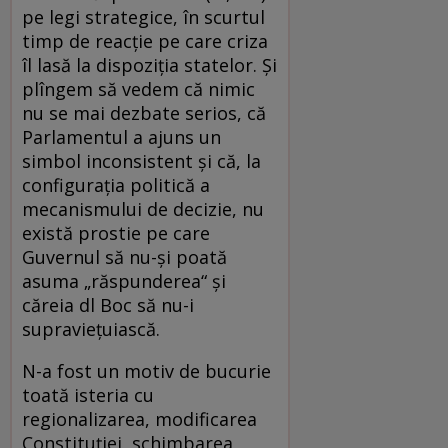
pe legi strategice, în scurtul
timp de reacţie pe care criza
îl lasă la dispoziţia statelor. Şi
plîngem să vedem că nimic
nu se mai dezbate serios, că
Parlamentul a ajuns un
simbol inconsistent şi că, la
configuraţia politică a
mecanismului de decizie, nu
există prostie pe care
Guvernul să nu-şi poată
asuma „răspunderea“ şi
căreia dl Boc să nu-i
supravieţuiască.
N-a fost un motiv de bucurie
toată isteria cu
regionalizarea, modificarea
Constituţiei, schimbarea