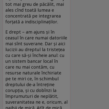
tot mai greu de păcălit, mai
ales cînd toată lumea e
concentrată pe integrarea
forţată a indisciplinaţilor.
E drept – am ajuns şi în
ceasul în care numai datoriile
mai sînt suverane. Dar şi aici
lucizii au dreptul la tristeţea
cu care să-şi încheie anul: cu
un sistem bancar local în
care nu mai contăm, cu
resurse naturale închiriate
pe te miri ce, în schimbul
dreptului de-a întreţine
corupţia, şi cu dobînzi la
împrumuturi de neplătit,
suveranitatea ne e, oricum, al
naibii de mică. Atît de mică,