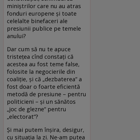
miniştrilor care nu au atras
fonduri europene şi toate
celelalte binefaceri ale
presiunii publice pe temele
anului?
Dar cum să nu te apuce
tristeţea cînd constaţi că
acestea au fost teme false,
folosite la negocierile din
coaliţie, şi că „dezbaterea“ a
fost doar o foarte eficientă
metodă de presiune – pentru
politicieni – şi un sănătos
„joc de glezne“ pentru
„electorat“?
Şi mai putem înşira, desigur,
cu situaţia la zi. Ne-am putea