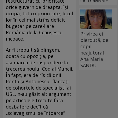
OCTOMBRIE
restructurat cu prioritate
orice guvern de dreapta, îşi
ocupă, tot cu prioritate, locul
lor în cel mai strîns deficit
bugetar pe care-l are
România de la Ceauşescu
Privirea ei
încoace.
pierdută, de
copil
Ar fi trebuit să plîngem,
neajutorat
odată cu opoziţia, pe
Ana Maria
asumarea de răspundere la
SANDU
trecerea noului Cod al Muncii.
În fapt, era de rîs că dnii
Ponta şi Antonescu, flancaţi
de cohortele de specialişti ai
USL, n-au găsit alt argument
pe articolele trecute fără
dezbatere decît că
„sclavagismul se întoarce“