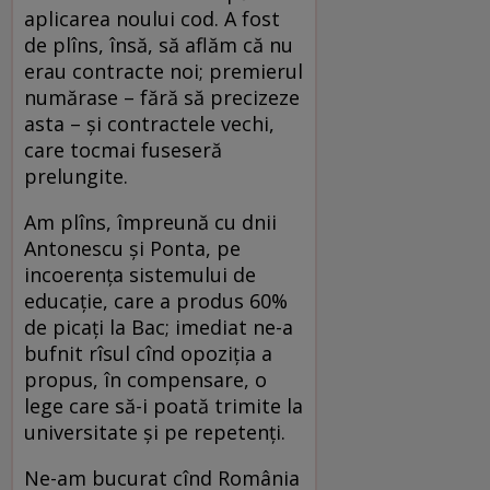
aplicarea noului cod. A fost
de plîns, însă, să aflăm că nu
erau contracte noi; premierul
numărase – fără să precizeze
asta – şi contractele vechi,
care tocmai fuseseră
prelungite.
Am plîns, împreună cu dnii
Antonescu şi Ponta, pe
incoerenţa sistemului de
educaţie, care a produs 60%
de picaţi la Bac; imediat ne-a
bufnit rîsul cînd opoziţia a
propus, în compensare, o
lege care să-i poată trimite la
universitate şi pe repetenţi.
Ne-am bucurat cînd România