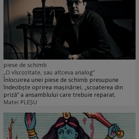
piese de schimb
„O vîscozitate, sau altceva analog”
Înlocuirea unei piese de schimb presupune
îndeobște oprirea mașinăriei, „scoaterea din
priză” a ansamblului care trebuie reparat.
Matei PLEŞU