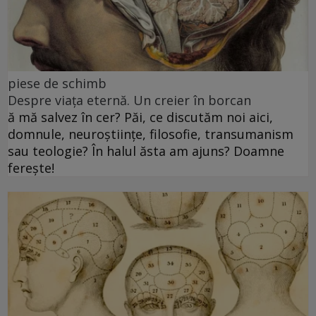
piese de schimb
Despre viața eternă. Un creier în borcan
ă mă salvez în cer? Păi, ce discutăm noi aici,
domnule, neuroștiințe, filosofie, transumanism
sau teologie? În halul ăsta am ajuns? Doamne
ferește!