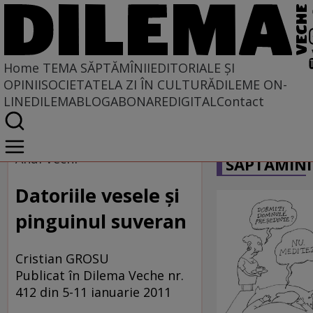
Home
TEMA SĂPTĂMÎNII
EDITORIALE ȘI
OPINII
SOCIETATE
LA ZI ÎN CULTURĂ
DILEME ON-
LINE
DILEMABLOG
ABONARE
DIGITAL
Contact
Home
CARICATU
Tema săptămînii
Anul Vechi
SĂPTĂMÎNI
Datoriile vesele şi
pinguinul suveran
Cristian GROSU
Publicat în Dilema Veche nr.
412 din 5-11 ianuarie 2011