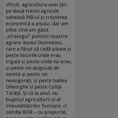
sfîrşit, agricultura unei ţări
pe două treimi agricole
salvează PIB-ul şi creşterea
economică a anului, dar am
plîns cînd am găsit
„strategul“ politicii noastre
agrare: bunul Dumnezeu,
care a făcut să cadă ploaie şi
peste locurile unde erau
irigaţii şi peste unde nu erau,
şi peste cei asiguraţi de
secetă şi peste cei
neasiguraţi, şi peste badea
Gheorghe şi peste Culiţă
Tărâţă. Şi că la anul, nu
bugetul agriculturii şi al
îmbunătăţirilor funciare, ci
osîrdia BOR – cu prapurile,