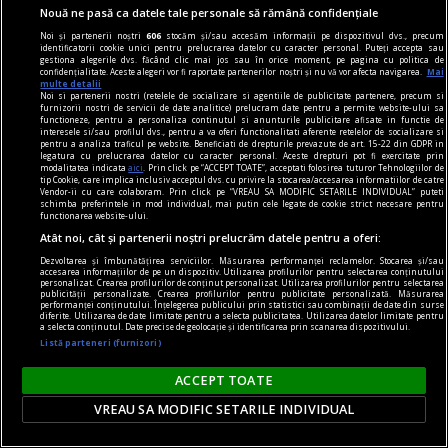
Nouă ne pasă ca datele tale personale să rămână confidențiale
Noi și partenerii noștri
606
stocăm și/sau accesăm informații pe dispozitivul dvs., precum
identificatorii cookie unici pentru prelucrarea datelor cu caracter personal. Puteți accepta sau
gestiona alegerile dvs. făcând clic mai jos sau în orice moment, pe pagina cu politica de
confidențialitate. Aceste alegeri vor fi raportate partenerilor noștri și nu vă vor afecta navigarea.
Mai
multe detalii
Noi si partenerii nostri (retelele de socializare si agentiile de publicitate partenere, precum si
furnizorii nostri de servicii de date analitice) prelucram date pentru a permite website-ului sa
functioneze, pentru a personaliza continutul si anunturile publicitare afisate in functie de
interesele si/sau profilul dvs., pentru a va oferi functionalitati aferente retelelor de socializare si
pentru a analiza traficul pe website. Beneficiati de drepturile prevazute de art. 15-22 din GDPR in
legatura cu prelucrarea datelor cu caracter personal. Aceste drepturi pot fi exercitate prin
modalitatea indicata
aici
. Prin click pe “ACCEPT TOATE”, acceptati folosirea tuturor Tehnologiilor de
tip Cookie, care implica inclusiv acceptul dvs. cu privire la stocarea/accesarea informatiilor de catre
Vendor-ii cu care colaboram. Prin click pe “VREAU SA MODIFIC SETARILE INDIVIDUAL” puteti
schimba preferintele in mod individual, mai putin cele legate de cookie strict necesare pentru
functionarea website-ului.
centenar - eugen barbu
Atât noi, cât și partenerii noștri prelucrăm datele pentru a oferi:
Montaje despre un mare prozator
Dezvoltarea și îmbunătățirea serviciilor. Măsurarea performanței reclamelor. Stocarea și/sau
Din dorința de a da autenticitate însemnării,
accesarea informațiilor de pe un dispozitiv. Utilizarea profilurilor pentru selectarea conținutului
personalizat. Crearea profilurilor de conținut personalizat. Utilizarea profilurilor pentru selectarea
publicității personalizate. Crearea profilurilor pentru publicitate personalizată. Măsurarea
autorul s-a slujit și de propria biografie. Cititorul
performanței conținutului. Înțelegerea publicului prin statistici sau combinații de date din surse
diferite. Utilizarea de date limitate pentru a selecta publicitatea. Utilizarea datelor limitate pentru
va fi înțeles astfel semnificația primului montaj.
a selecta conținutul. Date precise de geolocație și identificarea prin scanarea dispozitivului.
Listă parteneri (furnizori)
ACCEPT TOATE
VREAU SA MODIFIC SETARILE INDIVIDUAL