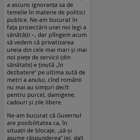
a ascuns ignoranţa sa de
temelie în materie de politici
publice. Ne-am bucurat în
faţa proiectării unei noi legi a
sănătăţii –, dar plîngem acum
să vedem că privatizarea
uneia din cele mai mari şi mai
noi pieţe de servicii (din
sănătate) e ţinută „în
dezbatere“ pe ultima sută de
metri a anului, cînd românii
nu mai au simţuri decît
pentru purcel, damigene,
cadouri şi zile libere.
Ne-am bucurat că Guvernul
are posibilitatea ca, în
situaţii de blocaje, „să-şi
asume răspunderea“ (ei, da!)