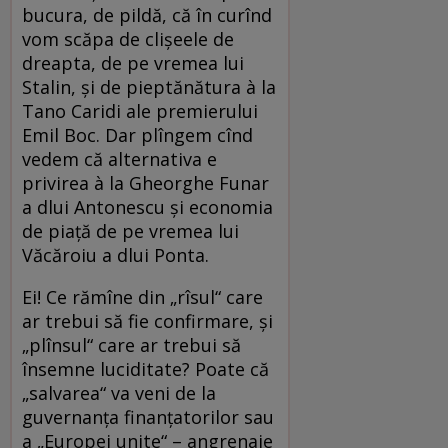
bucura, de pildă, că în curînd
vom scăpa de clişeele de
dreapta, de pe vremea lui
Stalin, şi de pieptănătura à la
Tano Caridi ale premierului
Emil Boc. Dar plîngem cînd
vedem că alternativa e
privirea à la Gheorghe Funar
a dlui Antonescu şi economia
de piaţă de pe vremea lui
Văcăroiu a dlui Ponta.
Ei! Ce rămîne din „rîsul“ care
ar trebui să fie confirmare, şi
„plînsul“ care ar trebui să
însemne luciditate? Poate că
„salvarea“ va veni de la
guvernanţa finanţatorilor sau
a „Europei unite“ – angrenaje