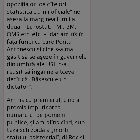
opoziţia ori de cîte ori
statistica „lumii oficiale“ ne
aşeza la marginea lumii a
doua – Eurostat, FMI, BM,
OMS etc. etc. –, dar am rîs în
faţa furiei cu care Ponta,
Antonescu şi cine s-a mai
găsit să se aşeze în guvernele
din umbră ale USL n-au
reuşit să îngaime altceva
decît că „Băsescu e un
dictator“.
Am rîs cu premierul, cînd a
promis împuţinarea
numărului de pomeni
publice, şi am plîns cînd, sub
teza schizoidă a „morţii
statului asistenţial“, dl Boc şi-