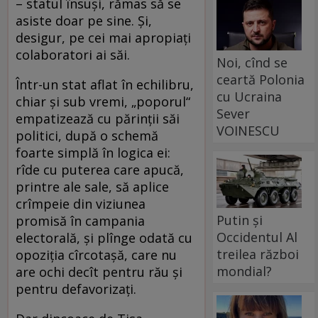
– statul însuşi, rămas să se
asiste doar pe sine. Şi,
desigur, pe cei mai apropiaţi
colaboratori ai săi.
Noi, cînd se
ceartă Polonia
Într-un stat aflat în echilibru,
cu Ucraina
chiar şi sub vremi, „poporul“
Sever
empatizează cu părinţii săi
VOINESCU
politici, după o schemă
foarte simplă în logica ei:
rîde cu puterea care apucă,
printre ale sale, să aplice
crîmpeie din viziunea
Putin și
promisă în campania
Occidentul Al
electorală, şi plînge odată cu
treilea război
opoziţia cîrcotaşă, care nu
mondial?
are ochi decît pentru rău şi
pentru defavorizaţi.