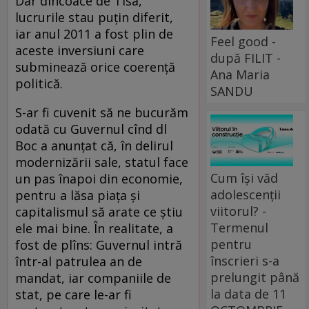
Dar dincoace de Tisa,
lucrurile stau puţin diferit,
iar anul 2011 a fost plin de
Feel good -
aceste inversiuni care
după FILIT -
subminează orice coerenţă
Ana Maria
politică.
SANDU
S-ar fi cuvenit să ne bucurăm
odată cu Guvernul cînd dl
Boc a anunţat că, în delirul
modernizării sale, statul face
Cum își văd
un pas înapoi din economie,
adolescenții
pentru a lăsa piaţa şi
viitorul? -
capitalismul să arate ce ştiu
Termenul
ele mai bine. În realitate, a
pentru
fost de plîns: Guvernul intră
înscrieri s-a
într-al patrulea an de
prelungit până
mandat, iar companiile de
la data de 11
stat, pe care le-ar fi