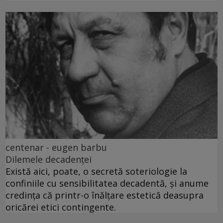
centenar - eugen barbu
Dilemele decadenței
Există aici, poate, o secretă soteriologie la
confiniile cu sensibilitatea decadentă, și anume
credința că printr-o înălțare estetică deasupra
oricărei etici contingente.