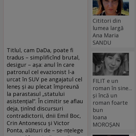
Cititori din
lumea largă
Ana Maria
SANDU
Titlul, cam DaDa, poate fi
tradus – simplificînd brutal,
desigur – aşa: anul în care
patronul cel evazionist l-a
urcat în SUV pe angajatul cel
FILIT e un
leneş şi au plecat împreună
roman în sine...
la parastasul „statului
și încă un
asistenţial“. În cimitir se aflau
roman foarte
deja, ţinînd discursuri
bun
contradictorii, dnii Emil Boc,
Ioana
Crin Antonescu şi Victor
MOROȘAN
Ponta, alături de – se-nţelege