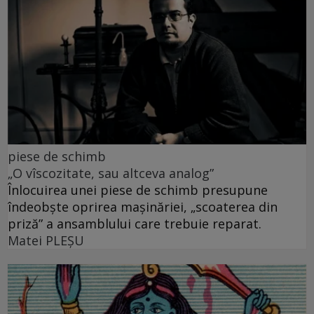
piese de schimb
„O vîscozitate, sau altceva analog”
Înlocuirea unei piese de schimb presupune
îndeobște oprirea mașinăriei, „scoaterea din
priză” a ansamblului care trebuie reparat.
Matei PLEŞU