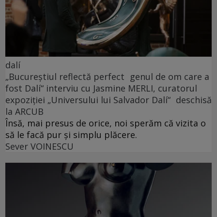
dalí
„Bucureștiul reflectă perfect genul de om care a
fost Dalí“ interviu cu Jasmine MERLI, curatorul
expoziției „Universului lui Salvador Dalí“ deschisă
la ARCUB
Însă, mai presus de orice, noi sperăm că vizita o
să le facă pur și simplu plăcere.
Sever VOINESCU