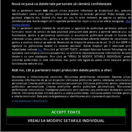
Dacă ar fi să căutăm influența lui Dalí în arta
Nouă ne pasă ca datele tale personale să rămână confidențiale
românească, este necesar ca mai întîi să
Noi și partenerii noștri
606
stocăm și/sau accesăm informații pe dispozitivul dvs., precum
înțelegem cine și ce a fost Salvador Dalí.
identificatorii cookie unici pentru prelucrarea datelor cu caracter personal. Puteți accepta sau
gestiona alegerile dvs. făcând clic mai jos sau în orice moment, pe pagina cu politica de
confidențialitate. Aceste alegeri vor fi raportate partenerilor noștri și nu vă vor afecta navigarea.
Mai
multe detalii
Noi si partenerii nostri (retelele de socializare si agentiile de publicitate partenere, precum si
furnizorii nostri de servicii de date analitice) prelucram date pentru a permite website-ului sa
functioneze, pentru a personaliza continutul si anunturile publicitare afisate in functie de
interesele si/sau profilul dvs., pentru a va oferi functionalitati aferente retelelor de socializare si
pentru a analiza traficul pe website. Beneficiati de drepturile prevazute de art. 15-22 din GDPR in
legatura cu prelucrarea datelor cu caracter personal. Aceste drepturi pot fi exercitate prin
modalitatea indicata
aici
. Prin click pe “ACCEPT TOATE”, acceptati folosirea tuturor Tehnologiilor de
tip Cookie, care implica inclusiv acceptul dvs. cu privire la stocarea/accesarea informatiilor de catre
Vendor-ii cu care colaboram. Prin click pe “VREAU SA MODIFIC SETARILE INDIVIDUAL” puteti
schimba preferintele in mod individual, mai putin cele legate de cookie strict necesare pentru
functionarea website-ului.
Atât noi, cât și partenerii noștri prelucrăm datele pentru a oferi:
Dezvoltarea și îmbunătățirea serviciilor. Măsurarea performanței reclamelor. Stocarea și/sau
accesarea informațiilor de pe un dispozitiv. Utilizarea profilurilor pentru selectarea conținutului
personalizat. Crearea profilurilor de conținut personalizat. Utilizarea profilurilor pentru selectarea
publicității personalizate. Crearea profilurilor pentru publicitate personalizată. Măsurarea
performanței conținutului. Înțelegerea publicului prin statistici sau combinații de date din surse
diferite. Utilizarea de date limitate pentru a selecta publicitatea. Utilizarea datelor limitate pentru
a selecta conținutul. Date precise de geolocație și identificarea prin scanarea dispozitivului.
Listă parteneri (furnizori)
noile fanatisme
Mințile înfierbîntate
ACCEPT TOATE
Cu alte cuvinte, cum diferă noile forme de
VREAU SA MODIFIC SETARILE INDIVIDUAL
fanatism de cele din trecut?