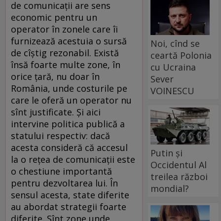
de comunicaţii are sens
economic pentru un
operator în zonele care îi
furnizează acestuia o sursă
Noi, cînd se
de cîştig rezonabil. Există
ceartă Polonia
însă foarte multe zone, în
cu Ucraina
orice ţară, nu doar în
Sever
România, unde costurile pe
VOINESCU
care le oferă un operator nu
sînt justificate. Şi aici
intervine politica publică a
statului respectiv: dacă
acesta consideră că accesul
Putin și
la o reţea de comunicaţii este
Occidentul Al
o chestiune importantă
treilea război
pentru dezvoltarea lui. În
mondial?
sensul acesta, state diferite
au abordat strategii foarte
diferite. Sînt zone unde