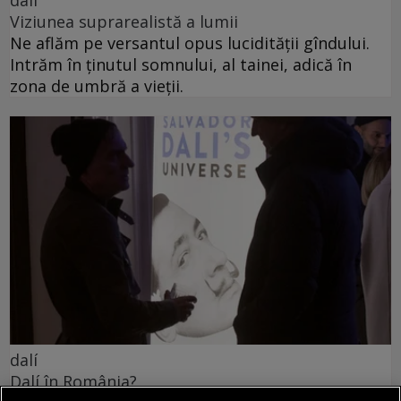
Viziunea suprarealistă a lumii
Ne aflăm pe versantul opus lucidității gîndului.
Intrăm în ținutul somnului, al tainei, adică în
zona de umbră a vieții.
dalí
Dalí în România?