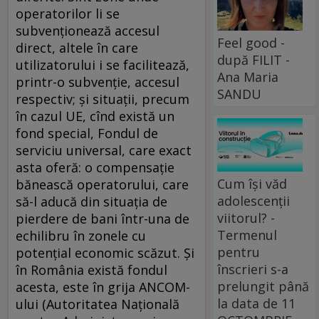
operatorilor li se
subvenţionează accesul
Feel good -
direct, altele în care
după FILIT -
utilizatorului i se facilitează,
Ana Maria
printr-o subvenţie, accesul
SANDU
respectiv; şi situaţii, precum
în cazul UE, cînd există un
fond special, Fondul de
serviciu universal, care exact
asta oferă: o compensaţie
Cum își văd
bănească operatorului, care
adolescenții
să-l aducă din situaţia de
viitorul? -
pierdere de bani într-una de
Termenul
echilibru în zonele cu
pentru
potenţial economic scăzut. Şi
înscrieri s-a
în România există fondul
prelungit până
acesta, este în grija ANCOM-
la data de 11
ului (Autoritatea Naţională