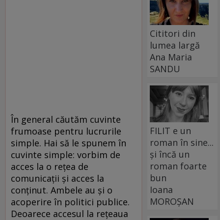
Cititori din
lumea largă
Ana Maria
SANDU
În general căutăm cuvinte
FILIT e un
frumoase pentru lucrurile
roman în sine...
simple. Hai să le spunem în
și încă un
cuvinte simple: vorbim de
roman foarte
acces la o reţea de
bun
comunicaţii şi acces la
Ioana
conţinut. Ambele au şi o
MOROȘAN
acoperire în politici publice.
Deoarece accesul la reţeaua