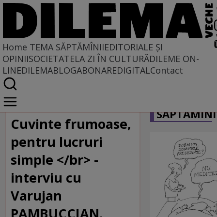
Home
TEMA SĂPTĂMÎNII
EDITORIALE ȘI
OPINII
SOCIETATE
LA ZI ÎN CULTURĂ
DILEME ON-
LINE
DILEMABLOG
ABONARE
DIGITAL
Contact
Home
CARICATU
Tema săptămînii
SĂPTĂMÎNI
Cuvinte frumoase,
pentru lucruri
simple </br> -
interviu cu
Varujan
PAMBUCCIAN,