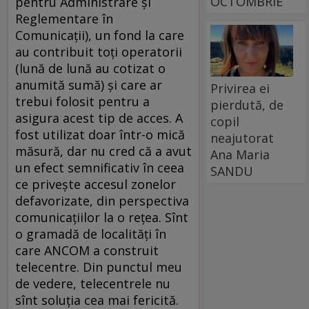
OCTOMBRIE
pentru Administrare şi
Reglementare în
Comunicaţii), un fond la care
au contribuit toţi operatorii
(lună de lună au cotizat o
anumită sumă) şi care ar
Privirea ei
trebui folosit pentru a
pierdută, de
asigura acest tip de acces. A
copil
fost utilizat doar într-o mică
neajutorat
măsură, dar nu cred că a avut
Ana Maria
un efect semnificativ în ceea
SANDU
ce priveşte accesul zonelor
defavorizate, din perspectiva
comunicaţiilor la o reţea. Sînt
o gramadă de localităţi în
care ANCOM a construit
telecentre. Din punctul meu
de vedere, telecentrele nu
sînt soluţia cea mai fericită.