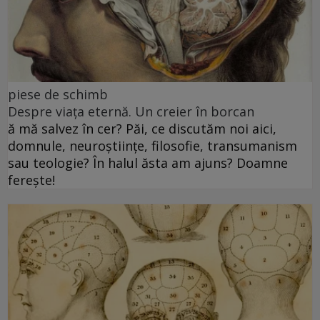
piese de schimb
Despre viața eternă. Un creier în borcan
ă mă salvez în cer? Păi, ce discutăm noi aici,
domnule, neuroștiințe, filosofie, transumanism
sau teologie? În halul ăsta am ajuns? Doamne
ferește!