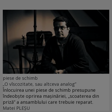
piese de schimb
„O vîscozitate, sau altceva analog”
Înlocuirea unei piese de schimb presupune
îndeobște oprirea mașinăriei, „scoaterea din
priză” a ansamblului care trebuie reparat.
Matei PLEŞU