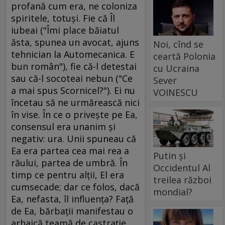
profană cum era, ne coloniza
spiritele, totuşi. Fie că Îl
iubeai ("Îmi place băiatul
ăsta, spunea un avocat, ajuns
Noi, cînd se
tehnician la Automecanica. E
ceartă Polonia
bun român"), fie că-l detestai
cu Ucraina
sau că-l socoteai nebun ("Ce
Sever
a mai spus Scornicel?"). Ei nu
VOINESCU
încetau să ne urmărească nici
în vise. În ce o priveşte pe Ea,
consensul era unanim şi
negativ: ura. Unii spuneau că
Ea era partea cea mai rea a
Putin și
răului, partea de umbră. În
Occidentul Al
timp ce pentru alţii, El era
treilea război
cumsecade; dar ce folos, dacă
mondial?
Ea, nefasta, îl influenţa? Faţă
de Ea, bărbaţii manifestau o
arhaică teamă de castraţie,