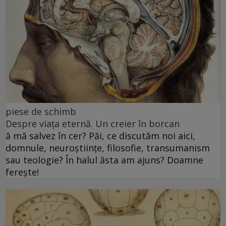
piese de schimb
Despre viața eternă. Un creier în borcan
ă mă salvez în cer? Păi, ce discutăm noi aici,
domnule, neuroștiințe, filosofie, transumanism
sau teologie? În halul ăsta am ajuns? Doamne
ferește!