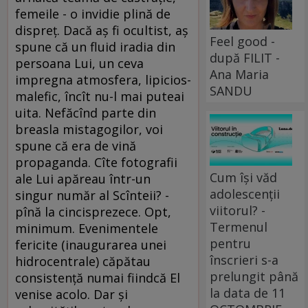
femeile - o invidie plină de
dispreţ. Dacă aş fi ocultist, aş
Feel good -
spune că un fluid iradia din
după FILIT -
persoana Lui, un ceva
Ana Maria
impregna atmosfera, lipicios-
SANDU
malefic, încît nu-l mai puteai
uita. Nefăcînd parte din
breasla mistagogilor, voi
spune că era de vină
propaganda. Cîte fotografii
Cum își văd
ale Lui apăreau într-un
adolescenții
singur număr al Scînteii? -
viitorul? -
pînă la cincisprezece. Opt,
Termenul
minimum. Evenimentele
pentru
fericite (inaugurarea unei
înscrieri s-a
hidrocentrale) căpătau
prelungit până
consistenţă numai fiindcă El
la data de 11
venise acolo. Dar şi