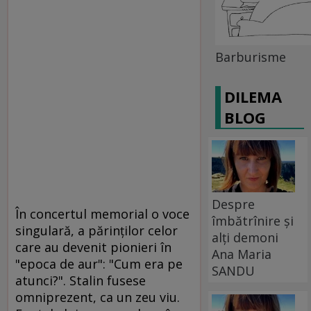
Barburisme
DILEMA
BLOG
Despre
În concertul memorial o voce
îmbătrînire și
singulară, a părinţilor celor
alți demoni
care au devenit pionieri în
Ana Maria
"epoca de aur": "Cum era pe
SANDU
atunci?". Stalin fusese
omniprezent, ca un zeu viu.