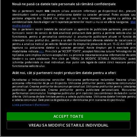
Nouă ne pasă ca datele tale personale să rămână confidențiale
Șapte persoane, arestate după atacul asupra
Noi și partenerii noștri
606
stocăm și/sau accesăm informații pe dispozitivul dvs., precum
unei ambulanțe în Cluj. O femeie ar fi aruncat
identificatorii cookie unici pentru prelucrarea datelor cu caracter personal. Puteți accepta sau
gestiona alegerile dvs. făcând clic mai jos sau în orice moment, pe pagina cu politica de
piatra care a rănit șoferul
confidențialitate. Aceste alegeri vor fi raportate partenerilor noștri și nu vă vor afecta navigarea.
Mai
multe detalii
Șapte persoane, între care și o femeie, au fost
Noi si partenerii nostri (retelele de socializare si agentiile de publicitate partenere, precum si
furnizorii nostri de servicii de date analitice) prelucram date pentru a permite website-ului sa
arestate preventiv pentru 30 de zile de
functioneze, pentru a personaliza continutul si anunturile publicitare afisate in functie de
interesele si/sau profilul dvs., pentru a va oferi functionalitati aferente retelelor de socializare si
Judecătoria Dej în cazul atacului asupra unui
pentru a analiza traficul pe website. Beneficiati de drepturile prevazute de art. 15-22 din GDPR in
legatura cu prelucrarea datelor cu caracter personal. Aceste drepturi pot fi exercitate prin
echipaj de ambulanță produs în comuna Recea-
modalitatea indicata
aici
. Prin click pe “ACCEPT TOATE”, acceptati folosirea tuturor Tehnologiilor de
tip Cookie, care implica inclusiv acceptul dvs. cu privire la stocarea/accesarea informatiilor de catre
Cristur, județul Cluj.
Vendor-ii cu care colaboram. Prin click pe “VREAU SA MODIFIC SETARILE INDIVIDUAL” puteti
schimba preferintele in mod individual, mai putin cele legate de cookie strict necesare pentru
functionarea website-ului.
Atât noi, cât și partenerii noștri prelucrăm datele pentru a oferi:
Dezvoltarea și îmbunătățirea serviciilor. Măsurarea performanței reclamelor. Stocarea și/sau
accesarea informațiilor de pe un dispozitiv. Utilizarea profilurilor pentru selectarea conținutului
personalizat. Crearea profilurilor de conținut personalizat. Utilizarea profilurilor pentru selectarea
publicității personalizate. Crearea profilurilor pentru publicitate personalizată. Măsurarea
performanței conținutului. Înțelegerea publicului prin statistici sau combinații de date din surse
diferite. Utilizarea de date limitate pentru a selecta publicitatea. Utilizarea datelor limitate pentru
a selecta conținutul. Date precise de geolocație și identificarea prin scanarea dispozitivului.
Listă parteneri (furnizori)
ACCEPT TOATE
VREAU SA MODIFIC SETARILE INDIVIDUAL