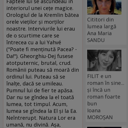
Faptele lui se ascundeau în
interiorul unei ceţe magice.
Orologiul de la Kremlin bătea
Cititori din
orele vieţilor şi morţilor
lumea largă
noastre. Interviurile lui erau
Ana Maria
de o scurtime care se
SANDU
întrecea cu a lui Yahvé
("Poate fi menţinută Pacea? -
Da!"). Gheorghiu-Dej fusese
atotputernic, brutal, crud.
Românii puteau să moară din
FILIT e un
ordinul lui. Puteau să se
roman în sine...
înalţe, dacă se umileau.
și încă un
Pumnul lui de fier te apăsa.
roman foarte
Dar nu se gîndea la el toată
bun
lumea, tot timpul. Acum,
Ioana
lumea se gîndea la El şi la Ea.
MOROȘAN
Neîntrerupt. Natura Lor era
umană, nu divină. Aşa,