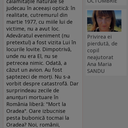
OCTOMBRIE
calamităţile naturale se
judecau în aceeaşi optică: în
realitate, cutremurul din
martie 1977, cu miile lui de
victime, nu a avut loc.
Adevăratul eveniment (nu
Privirea ei
pretextul) a fost vizita Lui în
pierdută, de
locurile lovite. Dimpotrivă,
copil
unde nu era El, nu se
neajutorat
petrecea nimic. Odată, a
Ana Maria
căzut un avion. Au fost
SANDU
şaptezeci de morţi. Nu s-a
vorbit despre catastrofă. Dar
surprindeau zecile de
anunţuri mortuare în
România liberă: "Mort la
Oradea". Oare izbucnise
pesta bubonică tocmai la
Oradea? Noi, românii,