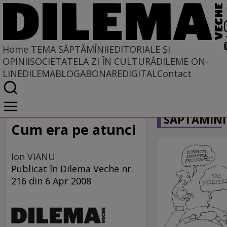
Home
TEMA SĂPTĂMÎNII
EDITORIALE ȘI
OPINII
SOCIETATE
LA ZI ÎN CULTURĂ
DILEME ON-
LINE
DILEMABLOG
ABONARE
DIGITAL
Contact
Home
CARICATU
Tema săptămînii
SĂPTĂMÎNI
Cum era pe atunci
Ion VIANU
Publicat în Dilema Veche nr.
216 din 6 Apr 2008