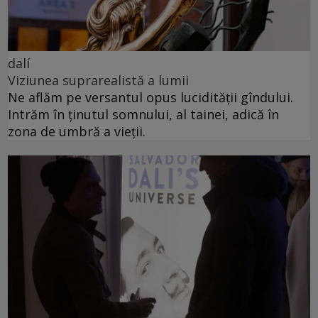
dalí
Viziunea suprarealistă a lumii
Ne aflăm pe versantul opus lucidității gîndului.
Intrăm în ținutul somnului, al tainei, adică în
zona de umbră a vieții.