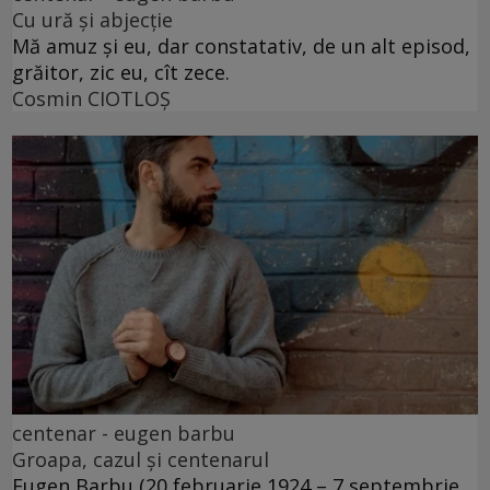
Cu ură și abjecție
Mă amuz și eu, dar constatativ, de un alt episod,
grăitor, zic eu, cît zece.
Cosmin CIOTLOŞ
centenar - eugen barbu
Groapa, cazul și centenarul
Eugen Barbu (20 februarie 1924 – 7 septembrie