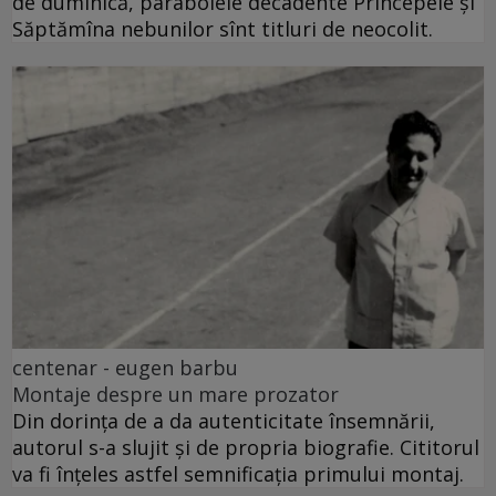
de duminică, parabolele decadente Princepele și
Săptămîna nebunilor sînt titluri de neocolit.
centenar - eugen barbu
Montaje despre un mare prozator
Din dorința de a da autenticitate însemnării,
autorul s-a slujit și de propria biografie. Cititorul
va fi înțeles astfel semnificația primului montaj.