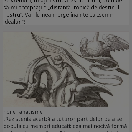
Pe vremuri, m-ați fi vrut arestat; acum, trebuie
să-mi acceptați o „distanță ironică de destinul
nostru”. Vai, lumea merge înainte cu „semi-
idealuri”!
noile fanatisme
„Rezistența acerbă a tuturor partidelor de a se
popula cu membri educați: cea mai nocivă formă