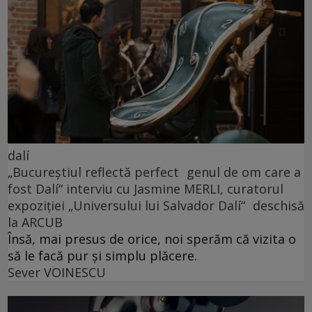
dalí
„Bucureștiul reflectă perfect genul de om care a
fost Dalí“ interviu cu Jasmine MERLI, curatorul
expoziției „Universului lui Salvador Dalí“ deschisă
la ARCUB
Însă, mai presus de orice, noi sperăm că vizita o
să le facă pur și simplu plăcere.
Sever VOINESCU