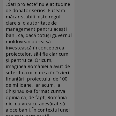
„daţi proiecte“ nu e atitudine
de donator serios. Puteam
măcar stabili nişte reguli
clare şi o autoritate de
management pentru aceşti
bani, ca, dacă totuşi guvernul
moldovean dorea să
investească în conceperea
proiectelor, să-i fie clar cum
şi pentru ce. Oricum,
imaginea României a avut de
suferit ca urmare a întîrzierii
finanţării proiectului de 100
de milioane, iar acum, la
Chişinău s-a format cumva
opinia că, de fapt, România
nici nu vrea cu adevărat să
aloce banii. În contextul unei