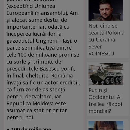
(exceptînd Uniunea
Europeană în ansamblu). Am
şi alocat sume destul de
Noi, cînd se
importante, iar, odată cu
ceartă Polonia
începerea lucrărilor la
cu Ucraina
gazoductul Ungheni – Iaşi, o
Sever
parte semnificativă dintre
VOINESCU
cele 100 de milioane promise
cu surle şi trîmbiţe de
preşedintele Băsescu vor fi,
în final, cheltuite. România
învaţă să fie un actor credibil,
ca furnizor de asistenţă
Putin și
pentru dezvoltare, iar
Occidentul Al
Republica Moldova este
treilea război
asumat ca stat prioritar
mondial?
pentru noi.
● 100 de milioane.