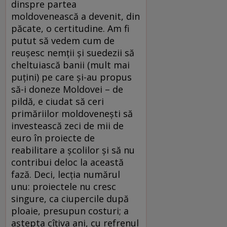
dinspre partea
moldovenească a devenit, din
păcate, o certitudine. Am fi
putut să vedem cum de
reuşesc nemţii şi suedezii să
cheltuiască banii (mult mai
puţini) pe care şi-au propus
să-i doneze Moldovei – de
pildă, e ciudat să ceri
primăriilor moldoveneşti să
investească zeci de mii de
euro în proiecte de
reabilitare a şcolilor şi să nu
contribui deloc la această
fază. Deci, lecţia numărul
unu: proiectele nu cresc
singure, ca ciupercile după
ploaie, presupun costuri; a
aştepta cîţiva ani, cu refrenul