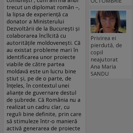
comunişti“, cum afirma anul
OCTOMBRIE
trecut un diplomat român –,
la lipsa de experienţă ca
donator a Ministerului
Dezvoltării de la Bucureşti şi
colaborarea încîlcită cu
Privirea ei
autorităţile moldoveneşti. Că
pierdută, de
au existat probleme mari în
copil
identificarea unor proiecte
neajutorat
viabile de către partea
Ana Maria
moldavă este un lucru bine
SANDU
ştiut şi, pe de o parte, de
înţeles, în contextul unei
alianţe de guvernare destul
de şubrede. Că România nu a
realizat un cadru clar, cu
reguli bine definite, prin care
să stimuleze într-o manieră
activă generarea de proiecte