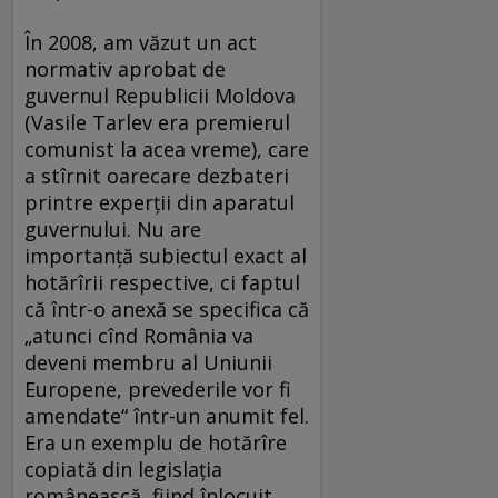
În 2008, am văzut un act
normativ aprobat de
guvernul Republicii Moldova
(Vasile Tarlev era premierul
comunist la acea vreme), care
a stîrnit oarecare dezbateri
printre experţii din aparatul
guvernului. Nu are
importanţă subiectul exact al
hotărîrii respective, ci faptul
că într-o anexă se specifica că
„atunci cînd România va
deveni membru al Uniunii
Europene, prevederile vor fi
amendate“ într-un anumit fel.
Era un exemplu de hotărîre
copiată din legislaţia
românească, fiind înlocuit