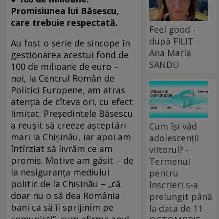
Promisiunea lui Băsescu,
care trebuie respectată.
Feel good -
după FILIT -
Au fost o serie de sincope în
Ana Maria
gestionarea acestui fond de
SANDU
100 de milioane de euro –
noi, la Centrul Român de
Politici Europene, am atras
atenţia de cîteva ori, cu efect
limitat. Preşedintele Băsescu
a reuşit să creeze aşteptări
Cum își văd
mari la Chişinău, iar apoi am
adolescenții
întîrziat să livrăm ce am
viitorul? -
promis. Motive am găsit – de
Termenul
la nesiguranţa mediului
pentru
politic de la Chişinău – „că
înscrieri s-a
doar nu o să dea România
prelungit până
bani ca să îi sprijinim pe
la data de 11