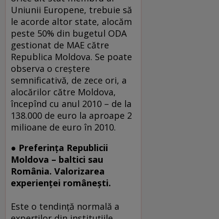
Uniunii Europene, trebuie să
le acorde altor state, alocăm
peste 50% din bugetul ODA
gestionat de MAE către
Republica Moldova. Se poate
observa o creştere
semnificativă, de zece ori, a
alocărilor către Moldova,
începînd cu anul 2010 – de la
138.000 de euro la aproape 2
milioane de euro în 2010.
● Preferinţa Republicii
Moldova – baltici sau
România. Valorizarea
experienţei româneşti.
Este o tendinţă normală a
experţilor din instituţiile