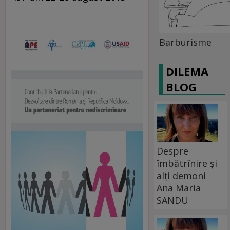
Barburisme
DILEMA
BLOG
Despre
îmbătrînire și
alți demoni
Ana Maria
SANDU