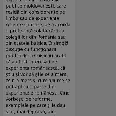
publice moldoveneşti, care
rezidă din considerente de
limbă sau de experienţe
recente similare, de a acorda
o preferinţă colaborării cu
colegii lor din România sau
din statele baltice. O simplă
discuţie cu funcţionarii
publici de la Chişinău arată
că au fost interesaţi de
experienţa românească, că
ştiu şi vor să ştie ce a mers,
ce n-a mers şi cum anume se
pot aplica o parte din
experienţele româneşti. Cînd
vorbeşti de reforme,
exemplele pe care ţi le dau
sînt, mai degrabă, din