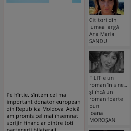
Cititori din
lumea largă
Ana Maria
SANDU
FILIT e un
roman în sine...
și încă un
Pe hîrtie, sîntem cel mai
roman foarte
important donator european
bun
din Republica Moldova. Adică
Ioana
am promis cel mai însemnat
MOROȘAN
sprijin financiar dintre toţi
partenerii bilaterali