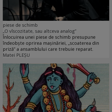
piese de schimb
„O vîscozitate, sau altceva analog”
Înlocuirea unei piese de schimb presupune
îndeobște oprirea mașinăriei, „scoaterea din
priză” a ansamblului care trebuie reparat.
Matei PLEŞU