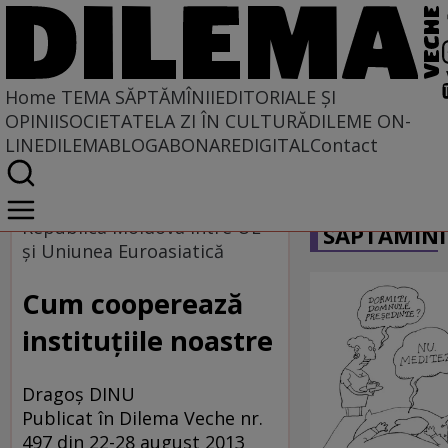
Home
TEMA SĂPTĂMÎNII
EDITORIALE ȘI
OPINII
SOCIETATE
LA ZI ÎN CULTURĂ
DILEME ON-
LINE
DILEMABLOG
ABONARE
DIGITAL
Contact
Home
CARICATU
Tema săptămînii
Republica Moldova între UE
SĂPTĂMÎNI
şi Uniunea Euroasiatică
Cum cooperează
instituţiile noastre
Dragoş DINU
Publicat în Dilema Veche nr.
497 din 22-28 august 2013