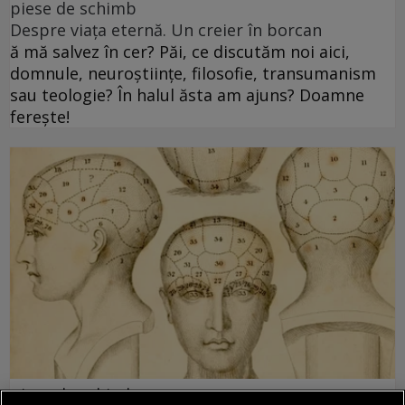
piese de schimb
Despre viața eternă. Un creier în borcan
ă mă salvez în cer? Păi, ce discutăm noi aici,
domnule, neuroștiințe, filosofie, transumanism
sau teologie? În halul ăsta am ajuns? Doamne
ferește!
piese de schimb