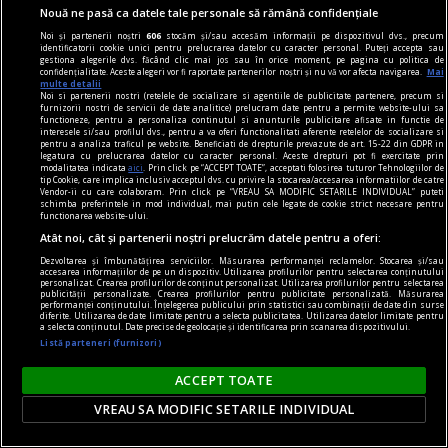
Făpturi de unică folosință
Nouă ne pasă ca datele tale personale să rămână confidențiale
Dar pentru a fi, realmente, mai buni, trebuie să
Noi și partenerii noștri
606
stocăm și/sau accesăm informații pe dispozitivul dvs., precum
identificatorii cookie unici pentru prelucrarea datelor cu caracter personal. Puteți accepta sau
găsim ieșirea din labirint.
gestiona alegerile dvs. făcând clic mai jos sau în orice moment, pe pagina cu politica de
confidențialitate. Aceste alegeri vor fi raportate partenerilor noștri și nu vă vor afecta navigarea.
Mai
multe detalii
Noi si partenerii nostri (retelele de socializare si agentiile de publicitate partenere, precum si
furnizorii nostri de servicii de date analitice) prelucram date pentru a permite website-ului sa
functioneze, pentru a personaliza continutul si anunturile publicitare afisate in functie de
interesele si/sau profilul dvs., pentru a va oferi functionalitati aferente retelelor de socializare si
pentru a analiza traficul pe website. Beneficiati de drepturile prevazute de art. 15-22 din GDPR in
legatura cu prelucrarea datelor cu caracter personal. Aceste drepturi pot fi exercitate prin
modalitatea indicata
aici
. Prin click pe “ACCEPT TOATE”, acceptati folosirea tuturor Tehnologiilor de
tip Cookie, care implica inclusiv acceptul dvs. cu privire la stocarea/accesarea informatiilor de catre
Vendor-ii cu care colaboram. Prin click pe “VREAU SA MODIFIC SETARILE INDIVIDUAL” puteti
schimba preferintele in mod individual, mai putin cele legate de cookie strict necesare pentru
functionarea website-ului.
Atât noi, cât și partenerii noștri prelucrăm datele pentru a oferi:
Dezvoltarea și îmbunătățirea serviciilor. Măsurarea performanței reclamelor. Stocarea și/sau
accesarea informațiilor de pe un dispozitiv. Utilizarea profilurilor pentru selectarea conținutului
personalizat. Crearea profilurilor de conținut personalizat. Utilizarea profilurilor pentru selectarea
publicității personalizate. Crearea profilurilor pentru publicitate personalizată. Măsurarea
performanței conținutului. Înțelegerea publicului prin statistici sau combinații de date din surse
diferite. Utilizarea de date limitate pentru a selecta publicitatea. Utilizarea datelor limitate pentru
a selecta conținutul. Date precise de geolocație și identificarea prin scanarea dispozitivului.
Listă parteneri (furnizori)
piese de schimb
ACCEPT TOATE
Poema centralei
VREAU SA MODIFIC SETARILE INDIVIDUAL
Am găsit-o aici, montată de fostul proprietar, și
va împlini în curînd 22 de ani.