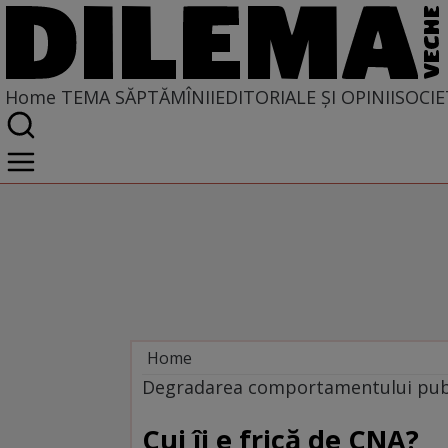
Home
TEMA SĂPTĂMÎNII
EDITORIALE ȘI OPINII
SOCIE
Home
Tema săptămînii
Degradarea comportamentului pub
Cui îi e frică de CNA?