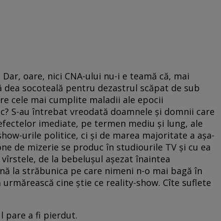
 Dar, oare, nici CNA-ului nu-i e teamă că, mai
să dea socoteală pentru dezastrul scăpat de sub
re cele mai cumplite maladii ale epocii
c? S-au întrebat vreodată doamnele şi domnii care
fectelor imediate, pe termen mediu şi lung, ale
show-urile politice, ci şi de marea majoritate a aşa-
one de mizerie se produc în studiourile TV şi cu ea
 vîrstele, de la bebeluşul aşezat înaintea
pînă la străbunica pe care nimeni n-o mai bagă în
 urmărească cine ştie ce reality-show. Cîte suflete
l pare a fi pierdut.