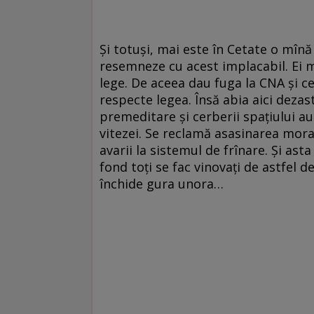
Şi totuşi, mai este în Cetate o mînă
resemneze cu acest implacabil. Ei mai
lege. De aceea dau fuga la CNA şi c
respecte legea. Însă abia aici dezas
premeditare şi cerberii spaţiului 
vitezei. Se reclamă asasinarea moral
avarii la sistemul de frînare. Şi asta
fond toţi se fac vinovaţi de astfel d
închide gura unora…