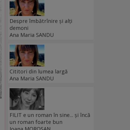
Despre îmbătrînire și alți
demoni
Ana Maria SANDU
Cititori din lumea largă
Ana Maria SANDU
FILIT e un roman în sine... și încă
un roman foarte bun
Ioana MOROȘAN