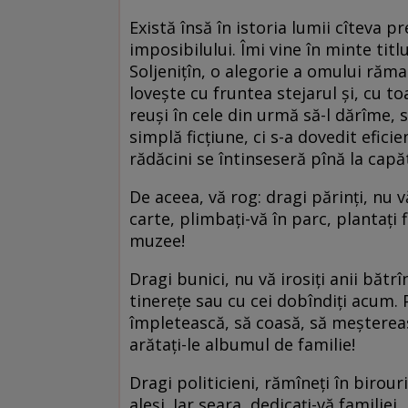
Există însă în istoria lumii cîteva
imposibilului. Îmi vine în minte titlul
Soljeniţîn, o alegorie a omului rămas
loveşte cu fruntea stejarul şi, cu t
reuşi în cele din urmă să-l dărîme, 
simplă ficţiune, ci s-a dovedit efici
rădăcini se întinseseră pînă la capăt
De aceea, vă rog: dragi părinţi, nu vă
carte, plimbaţi-vă în parc, plantaţi f
muzee!
Dragi bunici, nu vă irosiţi anii bătrîne
tinereţe sau cu cei dobîndiţi acum. P
împletească, să coasă, să meştereas
arătaţi-le albumul de familie!
Dragi politicieni, rămîneţi în birour
aleşi. Iar seara, dedicaţi-vă familiei,