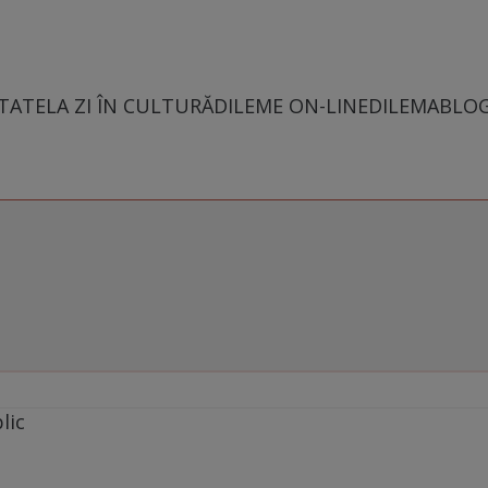
TATE
LA ZI ÎN CULTURĂ
DILEME ON-LINE
DILEMABLO
lic