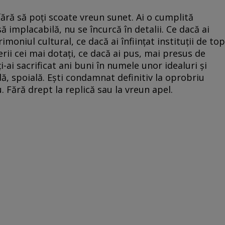
 fără să poţi scoate vreun sunet. Ai o cumplită
ă implacabilă, nu se încurcă în detalii. Ce dacă ai
rimoniul cultural, ce dacă ai înfiinţat instituţii de top
erii cei mai dotaţi, ce dacă ai pus, mai presus de
ţi-ai sacrificat ani buni în numele unor idealuri şi
ă, spoială. Eşti condamnat definitiv la oprobriu
u. Fără drept la replică sau la vreun apel.