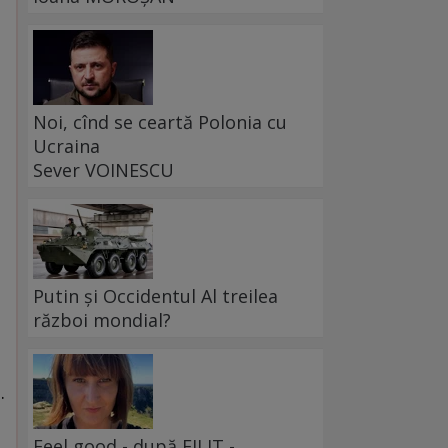
Noi, cînd se ceartă Polonia cu
Ucraina
Sever VOINESCU
Putin și Occidentul Al treilea
război mondial?
.
Feel good - după FILIT -