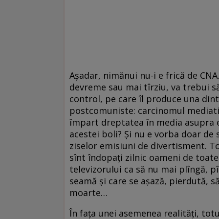
Aşadar, nimănui nu-i e frică de CNA.
devreme sau mai tîrziu, va trebui 
control, pe care îl produce una dint
postcomuniste: carcinomul mediati
împart dreptatea în media asupra e
acestei boli? Şi nu e vorba doar de 
ziselor emisiuni de divertisment. T
sînt îndopaţi zilnic oameni de toate
televizorului ca să nu mai plîngă, 
seamă şi care se aşază, pierdută, să
moarte…
În faţa unei asemenea realităţi, totu