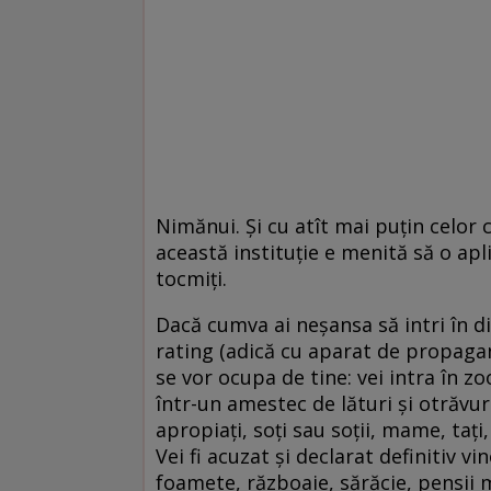
Nimănui. Şi cu atît mai puţin celor 
această instituţie e menită să o apl
tocmiţi.
Dacă cumva ai neşansa să intri în di
rating (adică cu aparat de propagan
se vor ocupa de tine: vei intra în zoo
într-un amestec de lături şi otrăvuri,
apropiaţi, soţi sau soţii, mame, taţi, 
Vei fi acuzat şi declarat definitiv v
foamete, războaie, sărăcie, pensii m