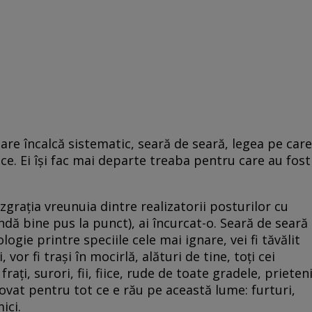
care încalcă sistematic, seară de seară, legea pe care
ice. Ei îşi fac mai departe treaba pentru care au fost
zgraţia vreunuia dintre realizatorii posturilor cu
dă bine pus la punct), ai încurcat-o. Seară de seară
logie printre speciile cele mai ignare, vei fi tăvălit
 vor fi traşi în mocirlă, alături de tine, toţi cei
fraţi, surori, fii, fiice, rude de toate gradele, prieteni
inovat pentru tot ce e rău pe această lume: furturi,
ici.