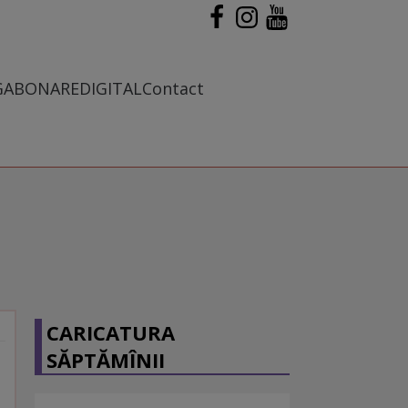
G
ABONARE
DIGITAL
Contact
CARICATURA
SĂPTĂMÎNII