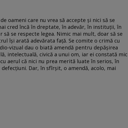
 de oameni care nu vrea să accepte şi nici să se
 cred încă în dreptate, în adevăr, în instituţii, în
er să se respecte legea. Nimic mai mult, doar să se
trul îşi arată adevărata faţă. Se comite o crimă cu
audio-vizual dau o biată amendă pentru depăşirea
ă, intelectuală, civică a unui om, iar ei constată mic
 cu aerul că nici nu prea merită luate în serios, în
e defecţiuni. Dar, în sfîrşit, o amendă, acolo, mai