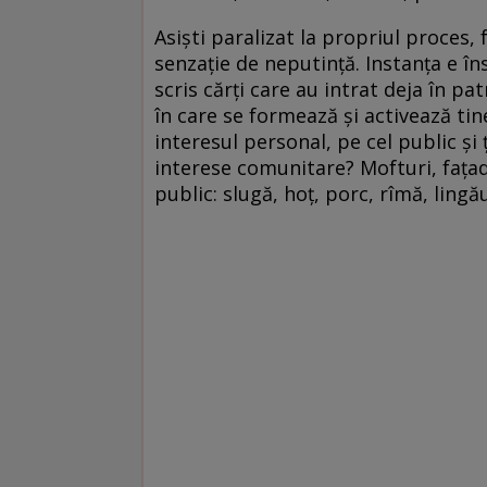
Asişti paralizat la propriul proces,
senzaţie de neputinţă. Instanţa e îns
scris cărţi care au intrat deja în pat
în care se formează şi activează tin
interesul personal, pe cel public şi 
interese comunitare? Mofturi, faţad
public: slugă, hoţ, porc, rîmă, lingă