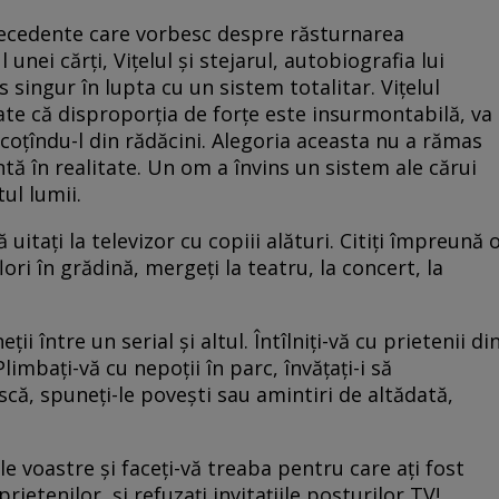
 precedente care vorbesc despre răsturnarea
 unei cărţi, Viţelul şi stejarul, autobiografia lui
 singur în lupta cu un sistem totalitar. Viţelul
oate că disproporţia de forţe este insurmontabilă, va
scoţîndu-l din rădăcini. Alegoria aceasta nu a rămas
entă în realitate. Un om a învins un sistem ale cărui
ul lumii.
 uitaţi la televizor cu copiii alături. Citiţi împreună 
lori în grădină, mergeţi la teatru, la concert, la
ţii între un serial şi altul. Întîlniţi-vă cu prietenii di
limbaţi-vă cu nepoţii în parc, învăţaţi-i să
că, spuneţi-le poveşti sau amintiri de altădată,
ile voastre şi faceţi-vă treaba pentru care aţi fost
 prietenilor, şi refuzaţi invitaţiile posturilor TV!