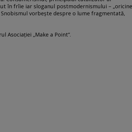
t în frîie iar sloganul postmodernismului – „oricin
at. Snobismul vorbeşte despre o lume fragmentată,
ul Asociaţiei „Make a Point“.