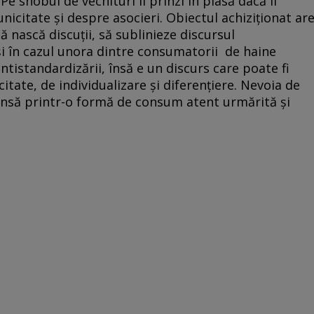
e snobul de vechituri îl prinzi în plasă dacă îi
unicitate şi despre asocieri. Obiectul achiziţionat ar
ă nască discuţii, să sublinieze discursul
şi în cazul unora dintre consumatorii de haine
tistandardizării, însă e un discurs care poate fi
itate, de individualizare şi diferenţiere. Nevoia de
tinsă printr-o formă de consum atent urmărită şi