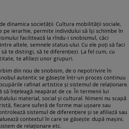
 dinamica societăţii. Cultura mobilităţii sociale,
 pe ierarhie, permite individului să îşi schimbe în
mului facilitează la rîndu-i snobismul, căci
intre altele, semnele status-ului. Cu ele poţi să faci
să te distingi, să te diferenţiezi. La fel cum, cu
titate, te afiliezi unor grupuri.
vorbim din nou de snobism, de o nepotrivire în
i. Snobul autentic se găseşte într-un proces continuu
ocupările rafinat artistice şi sistemul de relaţionare.
 să înţeleagă neapărat de ce. În termenii lui
alului material, social şi cultural. Nimeni nu scapă
istă, fiecare suferă de forme mai uşoare sau
trolează sistemul de diferenţiere şi se afiliază sau
uează contextul în care se găseşte: după maşini,
, sistem de relaţionare etc.