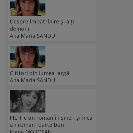
Despre îmbătrînire și alți
demoni
Ana Maria SANDU
Cititori din lumea largă
Ana Maria SANDU
FILIT e un roman în sine... și încă
un roman foarte bun
Ioana MOROȘAN