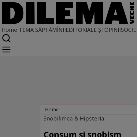
Home
TEMA SĂPTĂMÎNII
EDITORIALE ȘI OPINII
SOCIE
Home
Tema săptămînii
Snobilimea & Hipsteria
Consum şi snobism