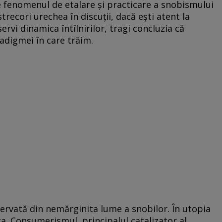
e fenomenul de etalare şi practicare a snobismului
strecori urechea în discuţii, dacă eşti atent la
rvi dinamica întîlnirilor, tragi concluzia că
adigmei în care trăim.
ervată din nemărginita lume a snobilor. În utopia
ta. Consumerismul, principalul catalizator al