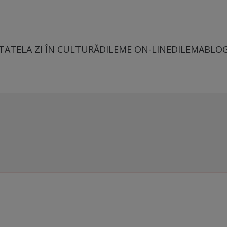
TATE
LA ZI ÎN CULTURĂ
DILEME ON-LINE
DILEMABLO