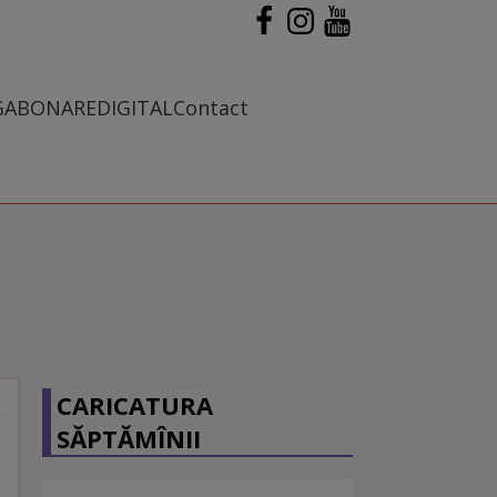
G
ABONARE
DIGITAL
Contact
CARICATURA
SĂPTĂMÎNII