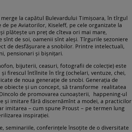
merge la capătul Bulevardului Timişoara, în tîrgul
 de pe Aviatorilor, Kiseleff, pe cele organizate la
eşi plăteşte un preţ de cîteva ori mai mare,
sînt de soi, oamenii sînt aleşi. Tîrgurile sezoniere
ct de desfăşurare a snobilor. Printre intelectuali,
ni, pensionari şi bişniţari.
ofon, bijuterii, ceasuri, fotografii de colecţie) este
i firescul întîlnite în tîrg (ochelari, ventuze, chei,
dicate de noua generaţie de snobi. Generaţia de
de obiecte şi un concept, să transforme realitatea
. Dincolo de promovarea cunoaşterii, happening-ul
e şi imitare fără discernămînt a modei, a practicilor
. Iar imitarea – cum spune Proust – pe termen lung
rilizarea inspiraţiei.
e, seminariile, conferinţele însoţite de o diversitate