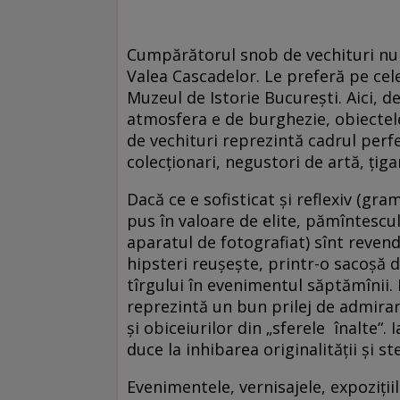
Cumpărătorul snob de vechituri nu 
Valea Cascadelor. Le preferă pe cele
Muzeul de Istorie Bucureşti. Aici, d
atmosfera e de burghezie, obiectele 
de vechituri reprezintă cadrul perfe
colecţionari, negustori de artă, ţiga
Dacă ce e sofisticat şi reflexiv (gram
pus în valoare de elite, pămîntescul ş
aparatul de fotografiat) sînt reven
hipsteri reuşeşte, printr-o sacoşă 
tîrgului în evenimentul săptămînii
reprezintă un bun prilej de admirar
şi obiceiurilor din „sferele înalte“
duce la inhibarea originalităţii şi ste
Evenimentele, vernisajele, expoziţiil