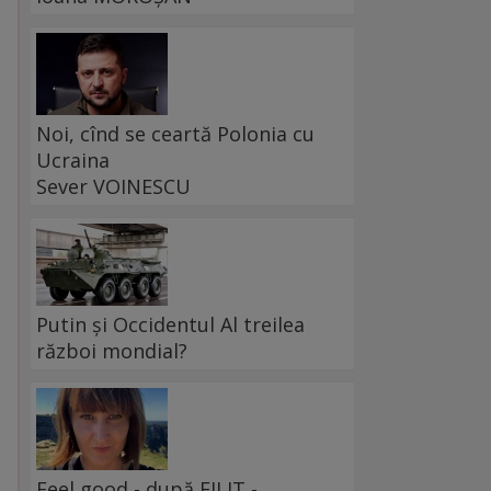
Noi, cînd se ceartă Polonia cu
Ucraina
Sever VOINESCU
Putin și Occidentul Al treilea
război mondial?
Feel good - după FILIT -