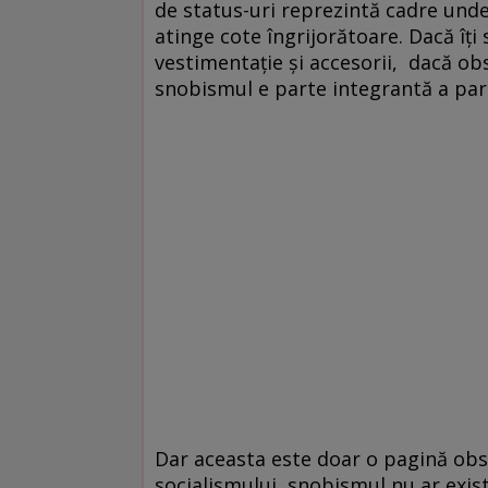
de status-uri reprezintă cadre und
atinge cote îngrijorătoare. Dacă îţi 
vestimentaţie şi accesorii, dacă obse
snobismul e parte integrantă a par
Dar aceasta este doar o pagină obs
socialismului, snobismul nu ar exis