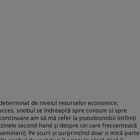
e determinat de nivelul resurselor economice,
 succes, snobul se îndreaptă spre consum şi spre
 continuare am să mă refer la pseudosnobii întîlniţi
gazinele second-hand şi despre cei care frecventează
 seminarii). Pe scurt şi surprinzînd doar o mică parte