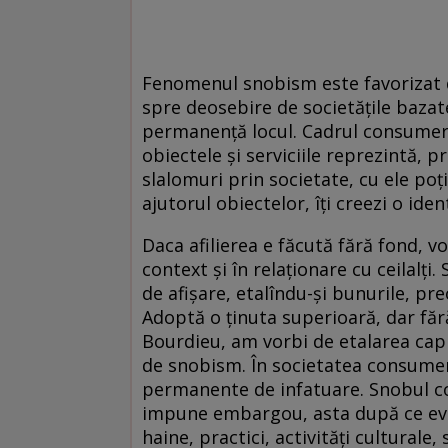
Fenomenul snobism este favorizat de
spre deosebire de societăţile bazate
permanenţă locul. Cadrul consumeris
obiectele şi serviciile reprezintă, pr
slalomuri prin societate, cu ele poţi 
ajutorul obiectelor, îţi creezi o iden
Daca afilierea e făcută fără fond, 
context şi în relaţionare cu ceilalţ
de afişare, etalîndu-şi bunurile, pre
Adoptă o ţinuta superioară, dar fără
Bourdieu, am vorbi de etalarea capit
de snobism. În societatea consumer
permanente de infatuare. Snobul con
impune embargou, asta după ce eval
haine, practici, activităţi culturale