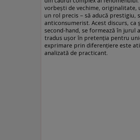
din cadrul complex al fenomenului. P
vorbeşti de vechime, originalitate, 
un rol precis – să aducă prestigiu, s
anticonsumerist. Acest discurs, ca 
second-hand, se formează în jurul an
tradus uşor în pretenţia pentru unic
exprimare prin diferenţiere este a
analizată de practicant.