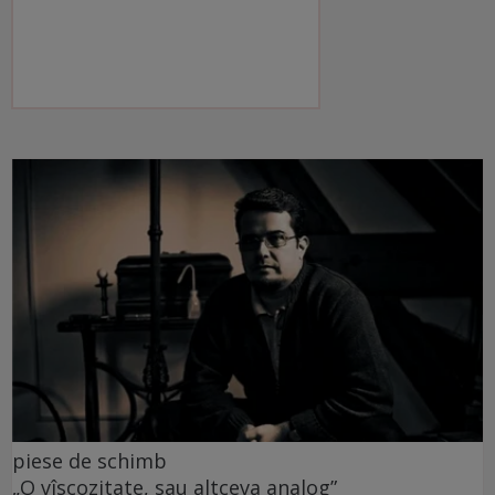
piese de schimb
„O vîscozitate, sau altceva analog”