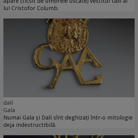
apare (ticsit de umbrele uscate) vestitul taxi al
lui Cristofor Columb.
dalí
Gala
Numai Gala și Dalí sînt deghizați într‑o mitologie
deja indestructibilă.