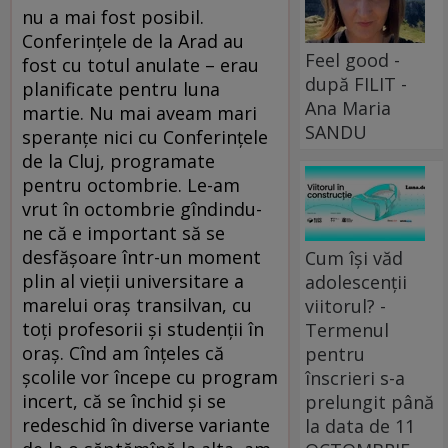
nu a mai fost posibil.
Conferințele de la Arad au
Feel good -
fost cu totul anulate – erau
după FILIT -
planificate pentru luna
Ana Maria
martie. Nu mai aveam mari
SANDU
speranțe nici cu Conferințele
de la Cluj, programate
pentru octombrie. Le-am
vrut în octombrie gîndindu-
ne că e important să se
desfășoare într-un moment
Cum își văd
plin al vieții universitare a
adolescenții
marelui oraș transilvan, cu
viitorul? -
toți profesorii și studenții în
Termenul
oraș. Cînd am înțeles că
pentru
școlile vor începe cu program
înscrieri s-a
incert, că se închid și se
prelungit până
redeschid în diverse variante
la data de 11