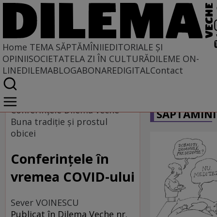
Home
TEMA SĂPTĂMÎNII
EDITORIALE ȘI
OPINII
SOCIETATE
LA ZI ÎN CULTURĂ
DILEME ON-
LINE
DILEMABLOG
ABONARE
DIGITAL
Contact
Home
CARICATU
Tema săptămînii
Conferințele Dilema veche -
SĂPTĂMÎNI
Buna tradiție și prostul
obicei
Conferințele în
vremea COVID-ului
Sever VOINESCU
Publicat în Dilema Veche nr.