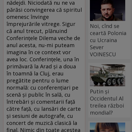
nădejdi. Niciodată nu ne va
părăsi convingerea că spiritul
omenesc învinge
împrejurările vitrege. Sigur
Noi, cînd se
că anul trecut, plănuind
ceartă Polonia
Conferințele Dilema veche de
cu Ucraina
anul acesta, nu-mi puteam
Sever
imagina în ce context vor
VOINESCU
avea loc. Conferințele, una în
primăvară la Arad și a doua
în toamnă la Cluj, erau
pregătite pentru o lume
normală: cu conferențiari pe
Putin și
scenă și public în sală, cu
Occidentul Al
întrebări și comentarii față
treilea război
către față, cu lansări de carte
mondial?
și sesiuni de autografe, cu
concert de muzică clasică la
final. Nimic din toate acestea