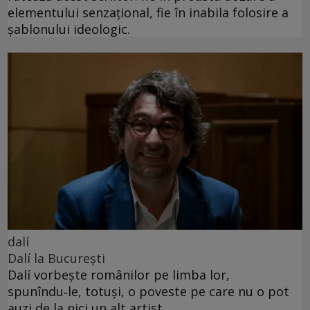
elementului senzațional, fie în inabila folosire a
șablonului ideologic.
dalí
Dalí la București
Dalí vorbește românilor pe limba lor,
spunîndu‑le, totuși, o poveste pe care nu o pot
auzi de la nici un alt artist.