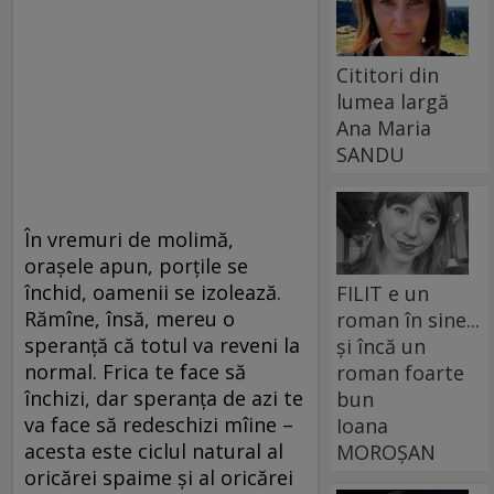
Cititori din
lumea largă
Ana Maria
SANDU
În vremuri de molimă,
orașele apun, porțile se
închid, oamenii se izolează.
FILIT e un
Rămîne, însă, mereu o
roman în sine...
speranță că totul va reveni la
și încă un
normal. Frica te face să
roman foarte
închizi, dar speranța de azi te
bun
va face să redeschizi mîine –
Ioana
acesta este ciclul natural al
MOROȘAN
oricărei spaime și al oricărei