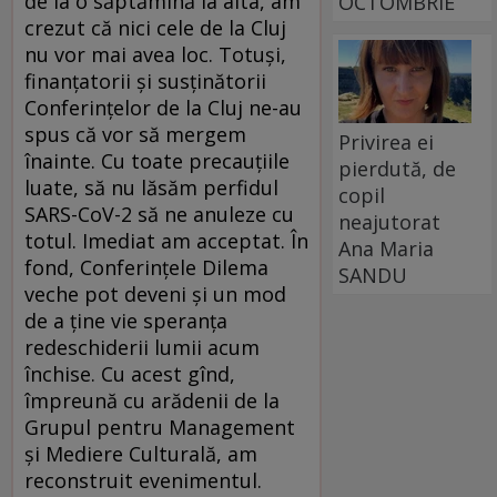
de la o săptămînă la alta, am
OCTOMBRIE
crezut că nici cele de la Cluj
nu vor mai avea loc. Totuși,
finanțatorii și susținătorii
Conferințelor de la Cluj ne-au
spus că vor să mergem
Privirea ei
înainte. Cu toate precauțiile
pierdută, de
luate, să nu lăsăm perfidul
copil
SARS-CoV-2 să ne anuleze cu
neajutorat
totul. Imediat am acceptat. În
Ana Maria
fond, Conferințele Dilema
SANDU
veche pot deveni și un mod
de a ține vie speranța
redeschiderii lumii acum
închise. Cu acest gînd,
împreună cu arădenii de la
Grupul pentru Management
și Mediere Culturală, am
reconstruit evenimentul.