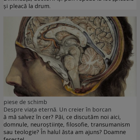
și pleacă la drum.
piese de schimb
Despre viața eternă. Un creier în borcan
ă mă salvez în cer? Păi, ce discutăm noi aici,
domnule, neuroștiințe, filosofie, transumanism
sau teologie? În halul ăsta am ajuns? Doamne
ferește!