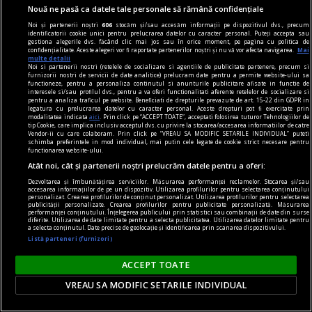
Nouă ne pasă ca datele tale personale să rămână confidențiale
Noi și partenerii noștri
606
stocăm și/sau accesăm informații pe dispozitivul dvs., precum
identificatorii cookie unici pentru prelucrarea datelor cu caracter personal. Puteți accepta sau
gestiona alegerile dvs. făcând clic mai jos sau în orice moment, pe pagina cu politica de
confidențialitate. Aceste alegeri vor fi raportate partenerilor noștri și nu vă vor afecta navigarea.
Mai
multe detalii
Noi si partenerii nostri (retelele de socializare si agentiile de publicitate partenere, precum si
furnizorii nostri de servicii de date analitice) prelucram date pentru a permite website-ului sa
functioneze, pentru a personaliza continutul si anunturile publicitare afisate in functie de
interesele si/sau profilul dvs., pentru a va oferi functionalitati aferente retelelor de socializare si
dalí
pentru a analiza traficul pe website. Beneficiati de drepturile prevazute de art. 15-22 din GDPR in
legatura cu prelucrarea datelor cu caracter personal. Aceste drepturi pot fi exercitate prin
Dalí în România?
modalitatea indicata
aici
. Prin click pe “ACCEPT TOATE”, acceptati folosirea tuturor Tehnologiilor de
tip Cookie, care implica inclusiv acceptul dvs. cu privire la stocarea/accesarea informatiilor de catre
Dacă ar fi să căutăm influența lui Dalí în arta
Vendor-ii cu care colaboram. Prin click pe “VREAU SA MODIFIC SETARILE INDIVIDUAL” puteti
schimba preferintele in mod individual, mai putin cele legate de cookie strict necesare pentru
românească, este necesar ca mai întîi să
functionarea website-ului.
Atât noi, cât și partenerii noștri prelucrăm datele pentru a oferi:
înțelegem cine și ce a fost Salvador Dalí.
Dezvoltarea și îmbunătățirea serviciilor. Măsurarea performanței reclamelor. Stocarea și/sau
accesarea informațiilor de pe un dispozitiv. Utilizarea profilurilor pentru selectarea conținutului
personalizat. Crearea profilurilor de conținut personalizat. Utilizarea profilurilor pentru selectarea
publicității personalizate. Crearea profilurilor pentru publicitate personalizată. Măsurarea
performanței conținutului. Înțelegerea publicului prin statistici sau combinații de date din surse
diferite. Utilizarea de date limitate pentru a selecta publicitatea. Utilizarea datelor limitate pentru
a selecta conținutul. Date precise de geolocație și identificarea prin scanarea dispozitivului.
Listă parteneri (furnizori)
ACCEPT TOATE
VREAU SA MODIFIC SETARILE INDIVIDUAL