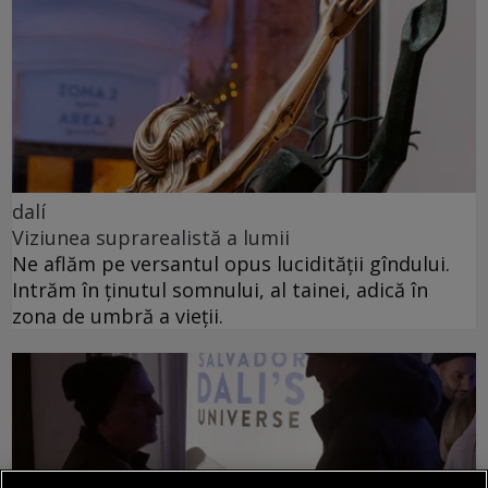
dalí
Viziunea suprarealistă a lumii
Ne aflăm pe versantul opus lucidității gîndului.
Intrăm în ținutul somnului, al tainei, adică în
zona de umbră a vieții.