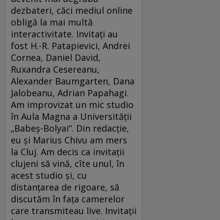
dezbateri, căci mediul online
obligă la mai multă
interactivitate. Invitați au
fost H.-R. Patapievici, Andrei
Cornea, Daniel David,
Ruxandra Cesereanu,
Alexander Baumgarten, Dana
Jalobeanu, Adrian Papahagi.
Am improvizat un mic studio
în Aula Magna a Universității
„Babeș-Bolyai“. Din redacție,
eu și Marius Chivu am mers
la Cluj. Am decis ca invitații
clujeni să vină, cîte unul, în
acest studio și, cu
distanțarea de rigoare, să
discutăm în fața camerelor
care transmiteau live. Invitații