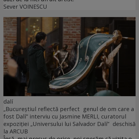
Sever VOINESCU
dalí
„Bucureștiul reflectă perfect genul de om care a
fost Dalí“ interviu cu Jasmine MERLI, curatorul
expoziției „Universului lui Salvador Dalí“ deschisă
la ARCUB
Însă, mai presus de orice, noi sperăm că vizita o