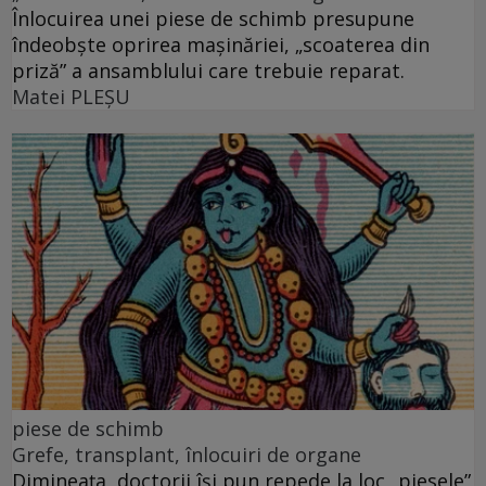
Înlocuirea unei piese de schimb presupune
îndeobște oprirea mașinăriei, „scoaterea din
priză” a ansamblului care trebuie reparat.
Matei PLEŞU
piese de schimb
Grefe, transplant, înlocuiri de organe
Dimineața, doctorii își pun repede la loc „piesele”