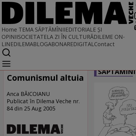
Home
TEMA SĂPTĂMÎNII
EDITORIALE ȘI
OPINII
SOCIETATE
LA ZI ÎN CULTURĂ
DILEME ON-
LINE
DILEMABLOG
ABONARE
DIGITAL
Contact
Home
CARICATU
Tema săptămînii
SĂPTĂMÎNI
Comunismul altuia
Anca BĂICOIANU
Publicat în Dilema Veche nr.
84 din 25 Aug 2005