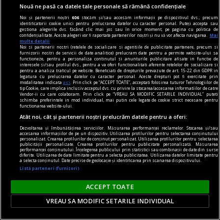
Nouă ne pasă ca datele tale personale să rămână confidențiale
Noi și partenerii noștri
606
stocăm și/sau accesăm informații pe dispozitivul dvs., precum
identificatorii cookie unici pentru prelucrarea datelor cu caracter personal. Puteți accepta sau
gestiona alegerile dvs. făcând clic mai jos sau în orice moment, pe pagina cu politica de
confidențialitate. Aceste alegeri vor fi raportate partenerilor noștri și nu vă vor afecta navigarea.
Mai
multe detalii
piese de schimb
Noi si partenerii nostri (retelele de socializare si agentiile de publicitate partenere, precum si
furnizorii nostri de servicii de date analitice) prelucram date pentru a permite website-ului sa
Despre viața eternă. Un creier în borcan
functioneze, pentru a personaliza continutul si anunturile publicitare afisate in functie de
interesele si/sau profilul dvs., pentru a va oferi functionalitati aferente retelelor de socializare si
ă mă salvez în cer? Păi, ce discutăm noi aici,
pentru a analiza traficul pe website. Beneficiati de drepturile prevazute de art. 15-22 din GDPR in
legatura cu prelucrarea datelor cu caracter personal. Aceste drepturi pot fi exercitate prin
domnule, neuroștiințe, filosofie, transumanism
modalitatea indicata
aici
. Prin click pe “ACCEPT TOATE”, acceptati folosirea tuturor Tehnologiilor de
tip Cookie, care implica inclusiv acceptul dvs. cu privire la stocarea/accesarea informatiilor de catre
sau teologie? În halul ăsta am ajuns? Doamne
Vendor-ii cu care colaboram. Prin click pe “VREAU SA MODIFIC SETARILE INDIVIDUAL” puteti
schimba preferintele in mod individual, mai putin cele legate de cookie strict necesare pentru
ferește!
functionarea website-ului.
Atât noi, cât și partenerii noștri prelucrăm datele pentru a oferi:
Dezvoltarea și îmbunătățirea serviciilor. Măsurarea performanței reclamelor. Stocarea și/sau
accesarea informațiilor de pe un dispozitiv. Utilizarea profilurilor pentru selectarea conținutului
personalizat. Crearea profilurilor de conținut personalizat. Utilizarea profilurilor pentru selectarea
publicității personalizate. Crearea profilurilor pentru publicitate personalizată. Măsurarea
performanței conținutului. Înțelegerea publicului prin statistici sau combinații de date din surse
diferite. Utilizarea de date limitate pentru a selecta publicitatea. Utilizarea datelor limitate pentru
a selecta conținutul. Date precise de geolocație și identificarea prin scanarea dispozitivului.
Listă parteneri (furnizori)
ACCEPT TOATE
VREAU SA MODIFIC SETARILE INDIVIDUAL