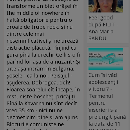
Feel good -
după FILIT -
Ana Maria
SANDU
Cum își văd
adolescenții
viitorul? -
Termenul
pentru
înscrieri s-a
prelungit până
la data de 11