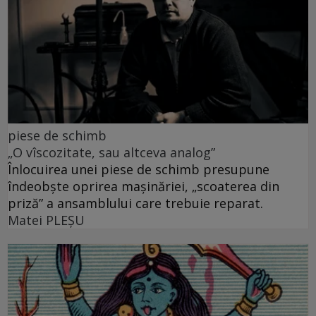
piese de schimb
„O vîscozitate, sau altceva analog”
Înlocuirea unei piese de schimb presupune
îndeobște oprirea mașinăriei, „scoaterea din
priză” a ansamblului care trebuie reparat.
Matei PLEŞU