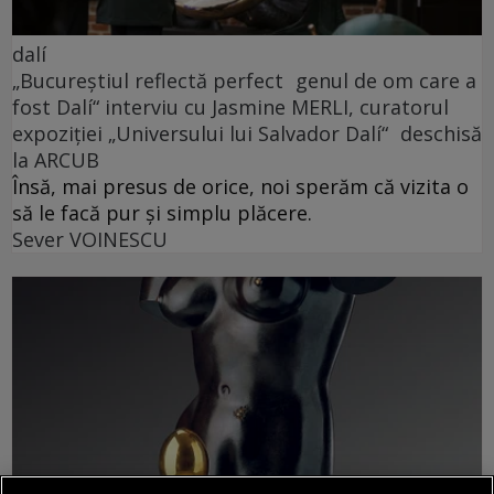
dalí
„Bucureștiul reflectă perfect genul de om care a
fost Dalí“ interviu cu Jasmine MERLI, curatorul
expoziției „Universului lui Salvador Dalí“ deschisă
la ARCUB
Însă, mai presus de orice, noi sperăm că vizita o
să le facă pur și simplu plăcere.
Sever VOINESCU