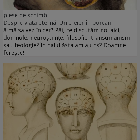
piese de schimb
Despre viața eternă. Un creier în borcan
ă mă salvez în cer? Păi, ce discutăm noi aici,
domnule, neuroștiințe, filosofie, transumanism
sau teologie? În halul ăsta am ajuns? Doamne
ferește!