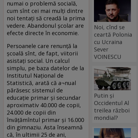
numai o problemă socială,
cum sînt cei mai mulţi dintre
noi tentaţi să creadă la prima
vedere. Abandonul şcolar are
Noi, cînd se
efecte directe în economie.
ceartă Polonia
cu Ucraina
Persoanele care renunţă la
Sever
şcoală sînt, de fapt, viitorii
VOINESCU
asistaţi social. Un calcul
simplu, pe baza datelor de la
Institutul Naţional de
Statistică, arată că a¬nual
părăsesc sistemul de
Putin și
educaţie primar şi secundar
Occidentul Al
aproximativ 40.000 de copii,
treilea război
24.000 de copii din
mondial?
învăţămîntul primar şi 16.000
din gimnaziu. Asta înseamnă
că, în ultimii 25 de ani,