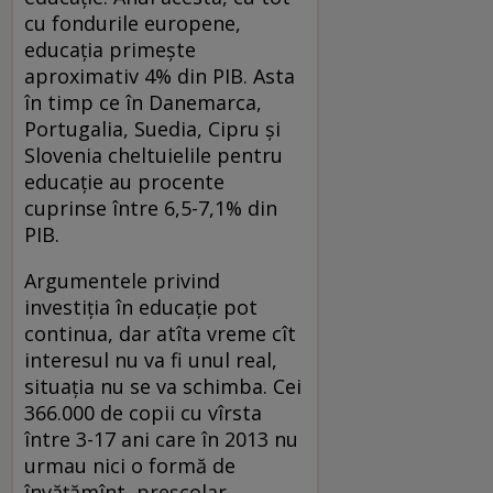
cu fondurile europene,
educaţia primeşte
aproximativ 4% din PIB. Asta
în timp ce în Danemarca,
Portugalia, Suedia, Cipru şi
Slovenia cheltuielile pentru
educaţie au procente
cuprinse între 6,5-7,1% din
PIB.
Argumentele privind
investiţia în educaţie pot
continua, dar atîta vreme cît
interesul nu va fi unul real,
situaţia nu se va schimba. Cei
366.000 de copii cu vîrsta
între 3-17 ani care în 2013 nu
urmau nici o formă de
învăţămînt, preşcolar,