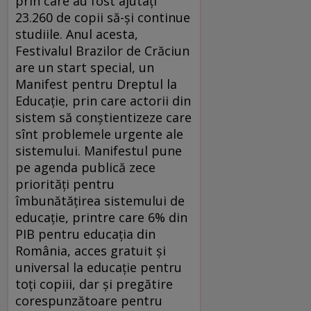
prin care au fost ajutaţi
23.260 de copii să-şi continue
studiile. Anul acesta,
Festivalul Brazilor de Crăciun
are un start special, un
Manifest pentru Dreptul la
Educaţie, prin care actorii din
sistem să conştientizeze care
sînt problemele urgente ale
sistemului. Manifestul pune
pe agenda publică zece
priorităţi pentru
îmbunătăţirea sistemului de
educaţie, printre care 6% din
PIB pentru educaţia din
România, acces gratuit şi
universal la educaţie pentru
toţi copiii, dar şi pregătire
corespunzătoare pentru