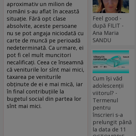
aproximativ un milion de
români s-au aflat în această
Feel good -
situaţie. Fără opt clase
după FILIT -
absolvite, aceste persoane
Ana Maria
nu se pot angaja niciodată cu
SANDU
carte de muncă pe perioadă
nedeterminată. Ca urmare, ei
pot fi cel mult muncitori
necalificaţi. Ceea ce înseamnă
că veniturile lor sînt mai mici,
taxarea pe veniturile
Cum își văd
obţinute de ei e mai mică, iar
adolescenții
în final contribuţiile la
viitorul? -
bugetul social din partea lor
Termenul
sînt mai mici.
pentru
înscrieri s-a
prelungit până
la data de 11