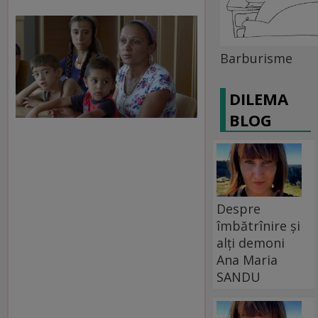
Barburisme
DILEMA
BLOG
Despre
îmbătrînire și
alți demoni
Ana Maria
SANDU