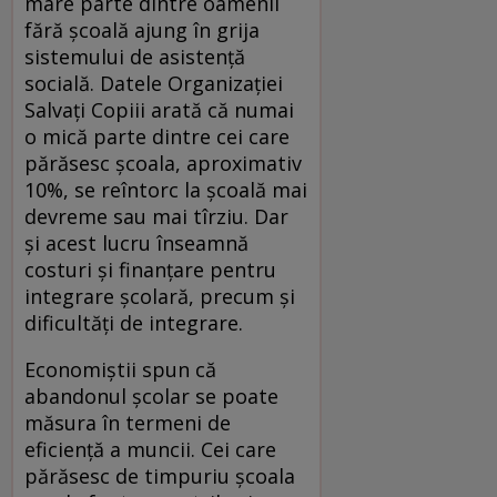
mare parte dintre oamenii
fără şcoală ajung în grija
sistemului de asistenţă
socială. Datele Organizaţiei
Salvaţi Copiii arată că numai
o mică parte dintre cei care
părăsesc şcoala, aproximativ
10%, se reîntorc la şcoală mai
devreme sau mai tîrziu. Dar
şi acest lucru înseamnă
costuri şi finanţare pentru
integrare şcolară, precum şi
dificultăţi de integrare.
Economiştii spun că
abandonul şcolar se poate
măsura în termeni de
eficienţă a muncii. Cei care
părăsesc de timpuriu şcoala