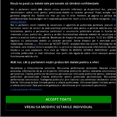
Nouă ne pasă ca datele tale personale să rămână confidențiale
Noi și partenerii noștri
606
stocăm și/sau accesăm informații pe dispozitivul dvs., precum
identificatorii cookie unici pentru prelucrarea datelor cu caracter personal. Puteți accepta sau
gestiona alegerile dvs. făcând clic mai jos sau în orice moment, pe pagina cu politica de
dalí
confidențialitate. Aceste alegeri vor fi raportate partenerilor noștri și nu vă vor afecta navigarea.
Mai
multe detalii
Declarația de independență a imaginației și
Noi si partenerii nostri (retelele de socializare si agentiile de publicitate partenere, precum si
furnizorii nostri de servicii de date analitice) prelucram date pentru a permite website-ului sa
drepturile omului la propria sa nebunie
functioneze, pentru a personaliza continutul si anunturile publicitare afisate in functie de
interesele si/sau profilul dvs., pentru a va oferi functionalitati aferente retelelor de socializare si
În coșmarul unei Venus americane, din beznă
pentru a analiza traficul pe website. Beneficiati de drepturile prevazute de art. 15-22 din GDPR in
legatura cu prelucrarea datelor cu caracter personal. Aceste drepturi pot fi exercitate prin
apare (ticsit de umbrele uscate) vestitul taxi al
modalitatea indicata
aici
. Prin click pe “ACCEPT TOATE”, acceptati folosirea tuturor Tehnologiilor de
tip Cookie, care implica inclusiv acceptul dvs. cu privire la stocarea/accesarea informatiilor de catre
lui Cristofor Columb.
Vendor-ii cu care colaboram. Prin click pe “VREAU SA MODIFIC SETARILE INDIVIDUAL” puteti
schimba preferintele in mod individual, mai putin cele legate de cookie strict necesare pentru
functionarea website-ului.
Atât noi, cât și partenerii noștri prelucrăm datele pentru a oferi:
Dezvoltarea și îmbunătățirea serviciilor. Măsurarea performanței reclamelor. Stocarea și/sau
accesarea informațiilor de pe un dispozitiv. Utilizarea profilurilor pentru selectarea conținutului
personalizat. Crearea profilurilor de conținut personalizat. Utilizarea profilurilor pentru selectarea
publicității personalizate. Crearea profilurilor pentru publicitate personalizată. Măsurarea
performanței conținutului. Înțelegerea publicului prin statistici sau combinații de date din surse
diferite. Utilizarea de date limitate pentru a selecta publicitatea. Utilizarea datelor limitate pentru
a selecta conținutul. Date precise de geolocație și identificarea prin scanarea dispozitivului.
Listă parteneri (furnizori)
ACCEPT TOATE
VREAU SA MODIFIC SETARILE INDIVIDUAL