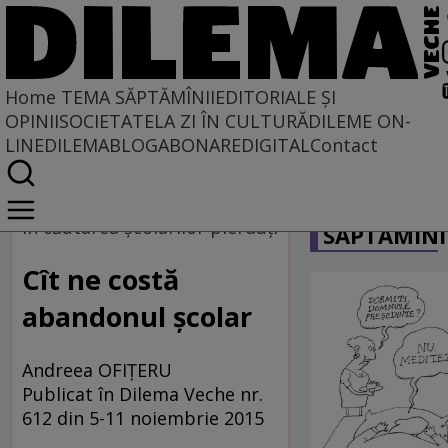
Home
TEMA SĂPTĂMÎNII
EDITORIALE ȘI
OPINII
SOCIETATE
LA ZI ÎN CULTURĂ
DILEME ON-
LINE
DILEMABLOG
ABONARE
DIGITAL
Contact
Home
CARICATU
Tema săptămînii
În căutarea şcolarilor pierduţi
SĂPTĂMÎNI
Cît ne costă
abandonul şcolar
Andreea OFIŢERU
Publicat în Dilema Veche nr.
612 din 5-11 noiembrie 2015