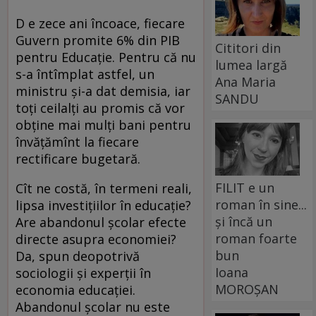
D e zece ani încoace, fiecare
Guvern promite 6% din PIB
Cititori din
pentru Educaţie. Pentru că nu
lumea largă
s-a întîmplat astfel, un
Ana Maria
ministru şi-a dat demisia, iar
SANDU
toţi ceilalţi au promis că vor
obţine mai mulţi bani pentru
învăţămînt la fiecare
rectificare bugetară.
FILIT e un
Cît ne costă, în termeni reali,
roman în sine...
lipsa investiţiilor în educaţie?
și încă un
Are abandonul şcolar efecte
roman foarte
directe asupra economiei?
bun
Da, spun deopotrivă
Ioana
sociologii şi experţii în
MOROȘAN
economia educaţiei.
Abandonul şcolar nu este