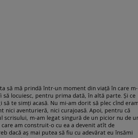
sta să mă prindă într-un moment din viață în care m-
i să locuiesc, pentru prima dată, în altă parte. Și ce
i să te simți acasă. Nu mi-am dorit să plec cînd era
 nici aventurieră, nici curajoasă. Apoi, pentru că
ul scrisului, m-am legat singură de un picior nu de u
e care am construit-o cu ea a devenit atît de
reb dacă aș mai putea să fiu cu adevărat eu însămi