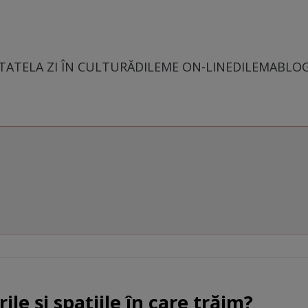
TATE
LA ZI ÎN CULTURĂ
DILEME ON-LINE
DILEMABLO
rile și spațiile în care trăim?