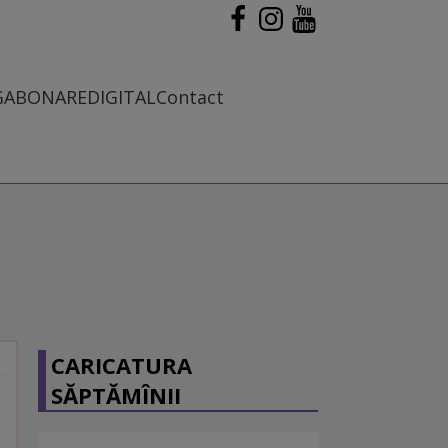
G
ABONARE
DIGITAL
Contact
CARICATURA
SĂPTĂMÎNII