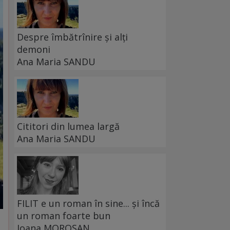
Despre îmbătrînire și alți
demoni
Ana Maria SANDU
Cititori din lumea largă
Ana Maria SANDU
FILIT e un roman în sine... și încă
un roman foarte bun
Ioana MOROȘAN