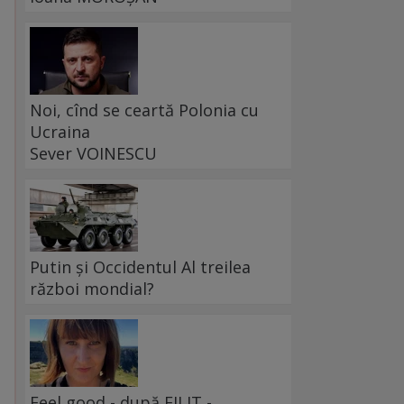
Noi, cînd se ceartă Polonia cu
Ucraina
Sever VOINESCU
Putin și Occidentul Al treilea
război mondial?
Feel good - după FILIT -