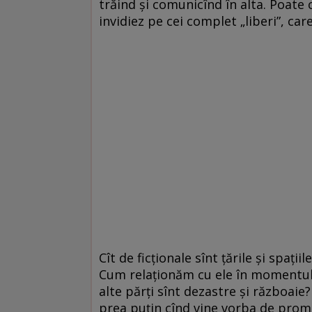
trăind și comunicînd în alta. Poate 
invidiez pe cei complet „liberi”, car
Cît de ficționale sînt țările și spaț
Cum relaționăm cu ele în momentul 
alte părți sînt dezastre și războaie?
prea puțin cînd vine vorba de promi