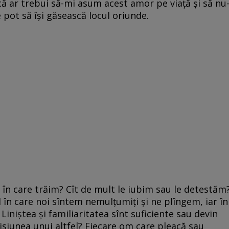
că ar trebui să-mi asum acest amor pe viață și să nu-
e pot să își găsească locul oriunde.
iile în care trăim? Cît de mult le iubim sau le detestăm
în care noi sîntem nemulțumiți și ne plîngem, iar în
 Liniștea și familiaritatea sînt suficiente sau devin
siunea unui altfel? Fiecare om care pleacă sau