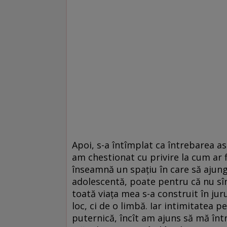
Apoi, s-a întîmplat ca întrebarea a
am chestionat cu privire la cum ar f
înseamnă un spațiu în care să ajung
adolescentă, poate pentru că nu sînt
toată viața mea s-a construit în jur
loc, ci de o limbă. Iar intimitatea p
puternică, încît am ajuns să mă înt