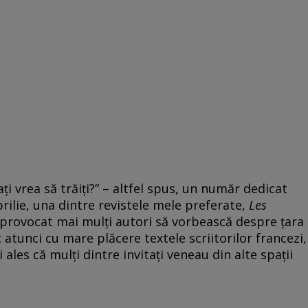
ați vrea să trăiți?” – altfel spus, un număr dedicat
 aprilie, una dintre revistele mele preferate,
Les
A provocat mai mulți autori să vorbească despre țara
t atunci cu mare plăcere textele scriitorilor francezi,
 ales că mulți dintre invitați veneau din alte spații