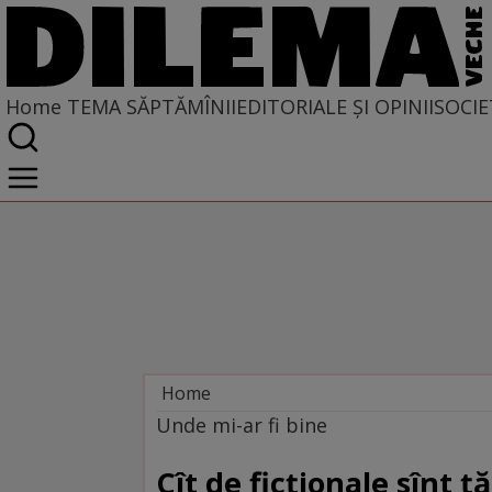
Home
TEMA SĂPTĂMÎNII
EDITORIALE ȘI OPINII
SOCIE
Home
Tema săptămînii
Unde mi-ar fi bine
Cît de ficționale sînt ță