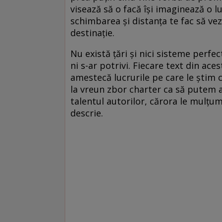
visează să o facă își imaginează o l
schimbarea și distanța te fac să vezi
destinație.
Nu există țări și nici sisteme perf
ni s-ar potrivi. Fiecare text din ace
amestecă lucrurile pe care le știm
la vreun zbor charter ca să putem a
talentul autorilor, cărora le mulțum
descrie.