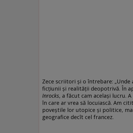
Zece scriitori și o întrebare: „Unde 
ficțiunii și realității deopotrivă. În
Inrocks
, a făcut cam același lucru. 
în care ar vrea să locuiască. Am citi
poveștile lor utopice și politice, mai
geografice decît cel francez.