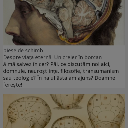
piese de schimb
Despre viața eternă. Un creier în borcan
ă mă salvez în cer? Păi, ce discutăm noi aici,
domnule, neuroștiințe, filosofie, transumanism
sau teologie? În halul ăsta am ajuns? Doamne
ferește!