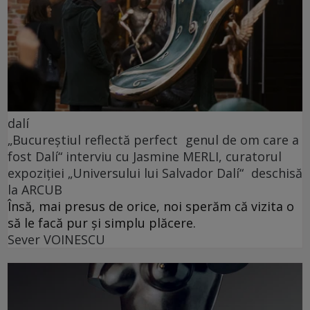
dalí
„Bucureștiul reflectă perfect genul de om care a
fost Dalí“ interviu cu Jasmine MERLI, curatorul
expoziției „Universului lui Salvador Dalí“ deschisă
la ARCUB
Însă, mai presus de orice, noi sperăm că vizita o
să le facă pur și simplu plăcere.
Sever VOINESCU