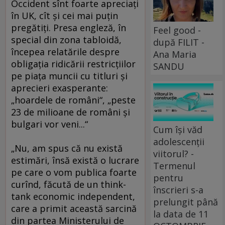
Occident sînt foarte apreciaţi
în UK, cît şi cei mai puţin
pregătiţi. Presa engleză, în
Feel good -
special din zona tabloidă,
după FILIT -
începea relatările despre
Ana Maria
obligaţia ridicării restricţiilor
SANDU
pe piaţa muncii cu titluri şi
aprecieri exasperante:
„hoardele de români“, „peste
23 de milioane de români şi
bulgari vor veni...“
Cum își văd
adolescenții
„Nu, am spus că nu există
viitorul? -
estimări, însă există o lucrare
Termenul
pe care o vom publica foarte
pentru
curînd, făcută de un think-
înscrieri s-a
tank economic independent,
prelungit până
care a primit această sarcină
la data de 11
din partea Ministerului de