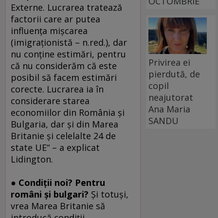
OCTOMBRIE
Externe. Lucrarea tratează
factorii care ar putea
influenţa mişcarea
(imigraţionistă – n.red.), dar
nu conţine estimări, pentru
Privirea ei
că nu considerăm că este
pierdută, de
posibil să facem estimări
copil
corecte. Lucrarea ia în
neajutorat
considerare starea
Ana Maria
economiilor din România şi
SANDU
Bulgaria, dar şi din Marea
Britanie şi celelalte 24 de
state UE“ – a explicat
Lidington.
● Condiţii noi? Pentru
români şi bulgari?
Şi totuşi,
vrea Marea Britanie să
introducă condiţii