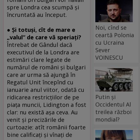
spre Londra cea scumpă şi
încruntată au început.
Noi, cînd se
● Şi totuşi, cît de mare e
ceartă Polonia
„valul“ de care vă speriaţi?
cu Ucraina
Întrebat de Gândul dacă
Sever
executivul de la Londra are
VOINESCU
estimări clare legate de
numărul de români şi bulgari
care ar urma să ajungă în
Regatul Unit începînd cu
ianuarie anul viitor, odată cu
Putin și
ridicarea restricţiilor de pe
Occidentul Al
piaţa muncii, Lidington a fost
treilea război
clar: nu există aşa ceva. Au
mondial?
venit şi precizările de
curtoazie: atît românii foarte
bine calificaţi şi vînaţi de