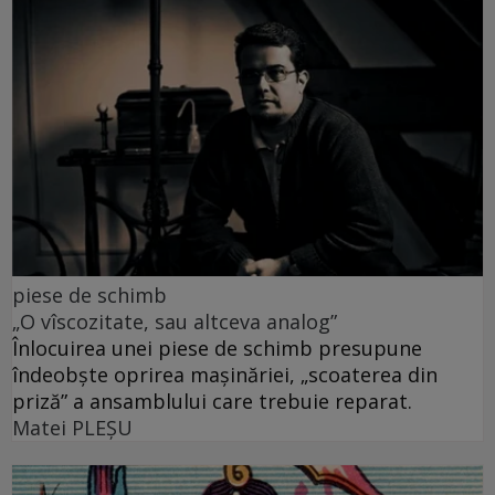
piese de schimb
„O vîscozitate, sau altceva analog”
Înlocuirea unei piese de schimb presupune
îndeobște oprirea mașinăriei, „scoaterea din
priză” a ansamblului care trebuie reparat.
Matei PLEŞU