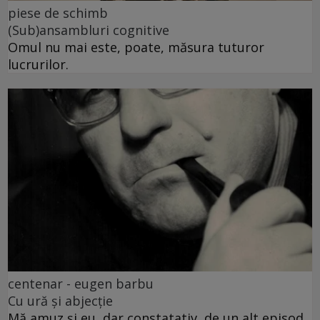
piese de schimb
(Sub)ansambluri cognitive
Omul nu mai este, poate, măsura tuturor
lucrurilor.
centenar - eugen barbu
Cu ură și abjecție
Mă amuz și eu, dar constatativ, de un alt episod,