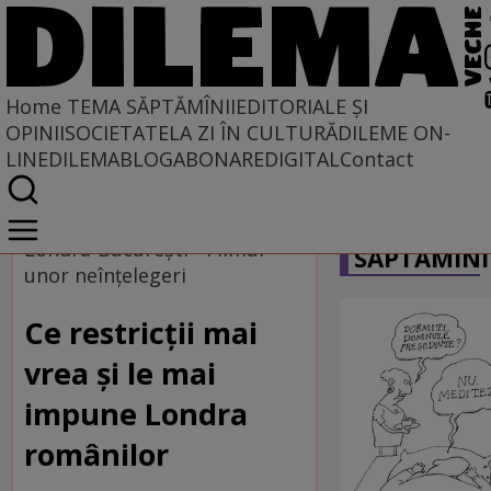
Home
TEMA SĂPTĂMÎNII
EDITORIALE ȘI
OPINII
SOCIETATE
LA ZI ÎN CULTURĂ
DILEME ON-
LINE
DILEMABLOG
ABONARE
DIGITAL
Contact
Home
CARICATU
Tema săptămînii
Londra-Bucureşti - Filmul
SĂPTĂMÎNI
unor neînţelegeri
Ce restricţii mai
vrea şi le mai
impune Londra
românilor