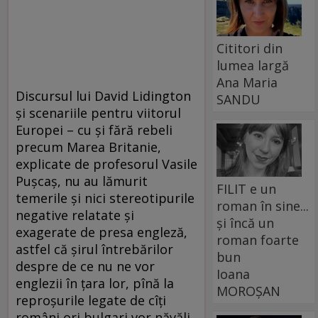
Cititori din
lumea largă
Ana Maria
Discursul lui David Lidington
SANDU
şi scenariile pentru viitorul
Europei – cu şi fără rebeli
precum Marea Britanie,
explicate de profesorul Vasile
Puşcaş, nu au lămurit
FILIT e un
temerile şi nici stereotipurile
roman în sine...
negative relatate şi
și încă un
exagerate de presa engleză,
roman foarte
astfel că şirul întrebărilor
bun
despre de ce nu ne vor
Ioana
englezii în ţara lor, pînă la
MOROȘAN
reproşurile legate de cîţi
români ori bulgari vor năvăli