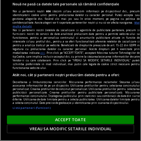
nostru”. Vai, lumea merge înainte cu „semi-
Nouă ne pasă ca datele tale personale să rămână confidențiale
idealuri”!
Noi și partenerii noștri
606
stocăm și/sau accesăm informații pe dispozitivul dvs., precum
identificatorii cookie unici pentru prelucrarea datelor cu caracter personal. Puteți accepta sau
gestiona alegerile dvs. făcând clic mai jos sau în orice moment, pe pagina cu politica de
confidențialitate. Aceste alegeri vor fi raportate partenerilor noștri și nu vă vor afecta navigarea.
Mai
multe detalii
Noi si partenerii nostri (retelele de socializare si agentiile de publicitate partenere, precum si
furnizorii nostri de servicii de date analitice) prelucram date pentru a permite website-ului sa
functioneze, pentru a personaliza continutul si anunturile publicitare afisate in functie de
interesele si/sau profilul dvs., pentru a va oferi functionalitati aferente retelelor de socializare si
pentru a analiza traficul pe website. Beneficiati de drepturile prevazute de art. 15-22 din GDPR in
legatura cu prelucrarea datelor cu caracter personal. Aceste drepturi pot fi exercitate prin
modalitatea indicata
aici
. Prin click pe “ACCEPT TOATE”, acceptati folosirea tuturor Tehnologiilor de
tip Cookie, care implica inclusiv acceptul dvs. cu privire la stocarea/accesarea informatiilor de catre
Vendor-ii cu care colaboram. Prin click pe “VREAU SA MODIFIC SETARILE INDIVIDUAL” puteti
schimba preferintele in mod individual, mai putin cele legate de cookie strict necesare pentru
functionarea website-ului.
Atât noi, cât și partenerii noștri prelucrăm datele pentru a oferi:
Dezvoltarea și îmbunătățirea serviciilor. Măsurarea performanței reclamelor. Stocarea și/sau
accesarea informațiilor de pe un dispozitiv. Utilizarea profilurilor pentru selectarea conținutului
personalizat. Crearea profilurilor de conținut personalizat. Utilizarea profilurilor pentru selectarea
publicității personalizate. Crearea profilurilor pentru publicitate personalizată. Măsurarea
performanței conținutului. Înțelegerea publicului prin statistici sau combinații de date din surse
diferite. Utilizarea de date limitate pentru a selecta publicitatea. Utilizarea datelor limitate pentru
a selecta conținutul. Date precise de geolocație și identificarea prin scanarea dispozitivului.
noile fanatisme
Listă parteneri (furnizori)
„Rezistența acerbă a tuturor partidelor de a se
popula cu membri educați: cea mai nocivă formă
ACCEPT TOATE
de fanatism românesc” interviu cu jurnalistul
VREAU SA MODIFIC SETARILE INDIVIDUAL
Cătălin PRISACARIU, cofondator Defapt.ro