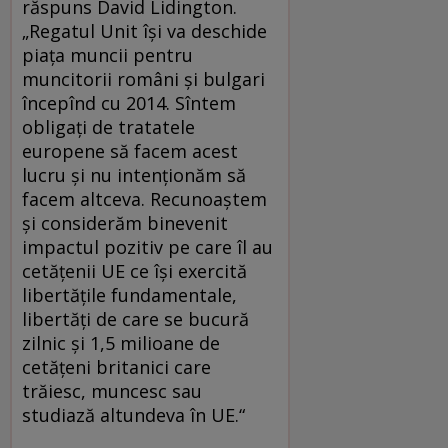
răspuns David Lidington.
„Regatul Unit îşi va deschide
piaţa muncii pentru
muncitorii români şi bulgari
începînd cu 2014. Sîntem
obligaţi de tratatele
europene să facem acest
lucru şi nu intenţionăm să
facem altceva. Recunoaştem
şi considerăm binevenit
impactul pozitiv pe care îl au
cetăţenii UE ce îşi exercită
libertăţile fundamentale,
libertăţi de care se bucură
zilnic şi 1,5 milioane de
cetăţeni britanici care
trăiesc, muncesc sau
studiază altundeva în UE.“