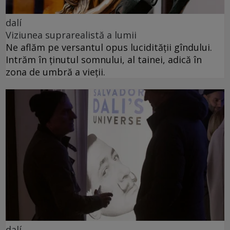
dalí
Viziunea suprarealistă a lumii
Ne aflăm pe versantul opus lucidității gîndului.
Intrăm în ținutul somnului, al tainei, adică în
zona de umbră a vieții.
dalí