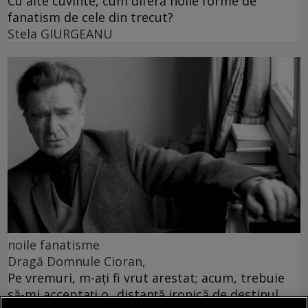
Cu alte cuvinte, cum diferă noile forme de
fanatism de cele din trecut?
Stela GIURGEANU
noile fanatisme
Dragă Domnule Cioran,
Pe vremuri, m-ați fi vrut arestat; acum, trebuie
să-mi acceptați o „distanță ironică de destinul