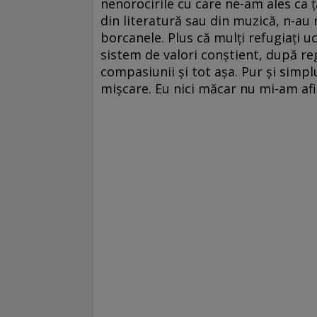
nenorocirile cu care ne-am ales ca țar
din literatură sau din muzică, n-au n
borcanele. Plus că mulți refugiați u
sistem de valori conștient, după regul
compasiunii și tot așa. Pur și simpl
mișcare. Eu nici măcar nu mi-am afi