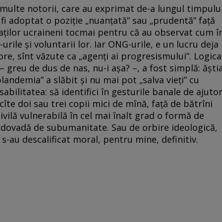
 multe notorii, care au exprimat de-a lungul timpulu
i adoptat o poziție „nuanțată” sau „prudentă” față
iaților ucraineni tocmai pentru că au observat cum î
rile și voluntarii lor. Iar ONG-urile, e un lucru deja
ore, sînt văzute ca „agenți ai progresismului”. Logica
 – greu de dus de nas, nu-i așa? –, a fost simplă: ăști
landemia” a slăbit și nu mai pot „salva vieți” cu
bilitatea: să identifici în gesturile banale de ajuto
îte doi sau trei copii mici de mînă, față de bătrîni
civilă vulnerabilă în cel mai înalt grad o formă de
o dovadă de subumanitate. Sau de orbire ideologică,
s-au descalificat moral, pentru mine, definitiv.