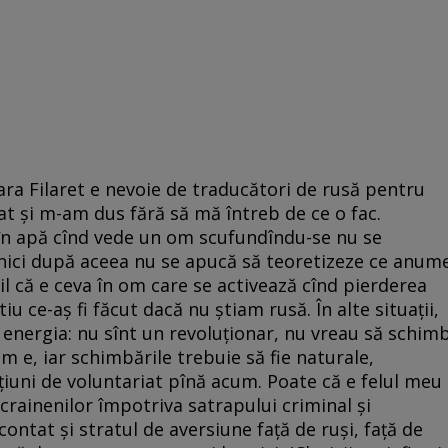
ra Filaret e nevoie de traducători de rusă pentru
t și m-am dus fără să mă întreb de ce o fac.
în apă cînd vede un om scufundîndu-se nu se
 nici după aceea nu se apucă să teoretizeze ce anum
il că e ceva în om care se activează cînd pierderea
u ce-aș fi făcut dacă nu știam rusă. În alte situații,
 energia: nu sînt un revoluționar, nu vreau să schim
 e, iar schimbările trebuie să fie naturale,
țiuni de voluntariat pînă acum. Poate că e felul meu
ucrainenilor împotriva satrapului criminal și
contat și stratul de aversiune față de ruși, față de