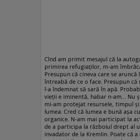
Cînd am primit mesajul că la autoga
primirea refugiaților, m-am îmbrăca
Presupun că cineva care se aruncă 
întreabă de ce o face. Presupun că
l-a îndemnat să sară în apă. Probab
vieții e iminentă, habar n-am… Nu ști
mi-am protejat resursele, timpul și
lumea. Cred că lumea e bună așa cum
organice. N-am mai participat la ac
de a participa la războiul drept al 
invadator de la Kremlin. Poate că a 