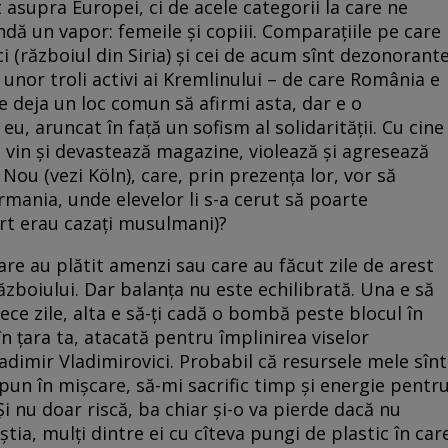
t asupra Europei, ci de acele categorii la care ne
dă un vapor: femeile și copiii. Comparațiile pe care
ci (războiul din Siria) și cei de acum sînt dezonorant
l unor troli activi ai Kremlinului – de care România e
u, e deja un loc comun să afirmi asta, dar e o
 eu, aruncat în față un sofism al solidarității. Cu cine
re vin și devastează magazine, violează și agresează
ou (vezi Köln), care, prin prezența lor, vor să
rmania, unde elevelor li s-a cerut să poarte
ort erau cazați musulmani)?
are au plătit amenzi sau care au făcut zile de arest
zboiului. Dar balanța nu este echilibrată. Una e să
ece zile, alta e să-ți cadă o bombă peste blocul în
 în țara ta, atacată pentru împlinirea viselor
adimir Vladimirovici. Probabil că resursele mele sînt
 pun în mișcare, să-mi sacrific timp și energie pentr
 Și nu doar riscă, ba chiar și-o va pierde dacă nu
ia, mulți dintre ei cu cîteva pungi de plastic în car