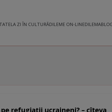
TATE
LA ZI ÎN CULTURĂ
DILEME ON-LINE
DILEMABLO
 pe refugiații ucraineni? – cîteva