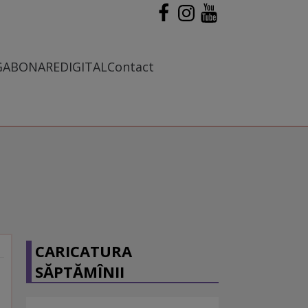
G
ABONARE
DIGITAL
Contact
CARICATURA
SĂPTĂMÎNII