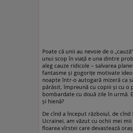
Poate că unii au nevoie de o „cauză” 
unui scop în viață e una dintre pro
aleg cauze ridicole – salvarea plane
fantasme și gogorițe motivate ideo
noapte într-o autogară mizeră ca s
părăsit, împreună cu copiii și cu o 
bombardate cu două zile în urmă. E 
și hienă?
De cînd a început războiul, de cînd
Ucrainei, am văzut cu ochii mei mii 
floarea vîrstei care devastează ora