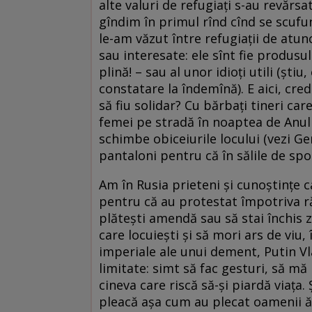
alte valuri de refugiați s-au revărsa
gîndim în primul rînd cînd se scufun
le-am văzut între refugiații de atun
sau interesate: ele sînt fie produsu
plină! – sau al unor idioți utili (ști
constatare la îndemînă). E aici, cred
să fiu solidar? Cu bărbați tineri ca
femei pe stradă în noaptea de Anul N
schimbe obiceiurile locului (vezi Ge
pantaloni pentru că în sălile de sp
Am în Rusia prieteni și cunoștințe c
pentru că au protestat împotriva ră
plătești amendă sau să stai închis z
care locuiești și să mori ars de viu,
imperiale ale unui dement, Putin Vl
limitate: simt să fac gesturi, să mă
cineva care riscă să-și piardă viața.
pleacă așa cum au plecat oamenii ășt