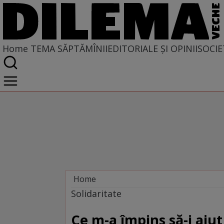
Home
TEMA SĂPTĂMÎNII
EDITORIALE ȘI OPINII
SOCIE
Home
Tema săptămînii
Solidaritate
Ce m-a împins să-i ajut