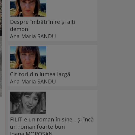
Despre îmbătrînire și alți
demoni
Ana Maria SANDU
Cititori din lumea largă
Ana Maria SANDU
FILIT e un roman în sine... și încă
un roman foarte bun
Ioana MOROȘAN