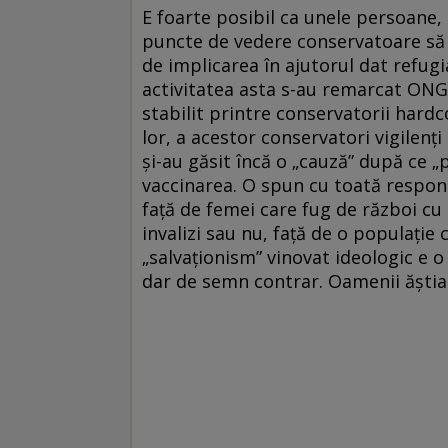
E foarte posibil ca unele persoane,
puncte de vedere conservatoare să f
de implicarea în ajutorul dat refug
activitatea asta s-au remarcat ONG-u
stabilit printre conservatorii hardc
lor, a acestor conservatori vigilenți
și-au găsit încă o „cauză” după ce „p
vaccinarea. O spun cu toată responsa
față de femei care fug de război cu c
invalizi sau nu, față de o populație 
„salvaționism” vinovat ideologic e 
dar de semn contrar. Oamenii ăștia 