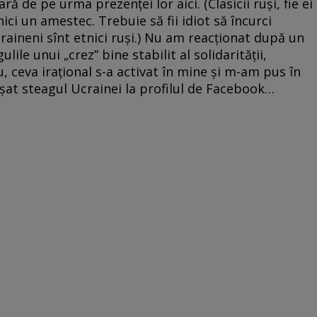
ă de pe urma prezenței lor aici. (Clasicii ruși, fie ei
ici un amestec. Trebuie să fii idiot să încurci
craineni sînt etnici ruși.) Nu am reacționat după un
ile unui „crez” bine stabilit al solidarității,
u, ceva irațional s-a activat în mine și m-am pus în
șat steagul Ucrainei la profilul de Facebook…