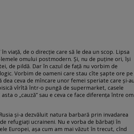
în viață, de o direcție care să le dea un scop. Lipsa
blemele omului postmodern. Și, nu de puține ori, își
tei, de pildă. Dar în cazul de față nu vorbim de
logic. Vorbim de oameni care stau cîte șapte ore pe
ă dea ceva de mîncare unor femei speriate care și-a
pisică vîrîtă într-o pungă de supermarket, casele
asta o „cauză” sau e ceva ce face diferența între om
 Rusia și-a dezvăluit natura barbară prin invadarea
de refugiați ucraineni. Nu e vorba de bărbați în
șele Europei, așa cum am mai văzut în trecut, cînd