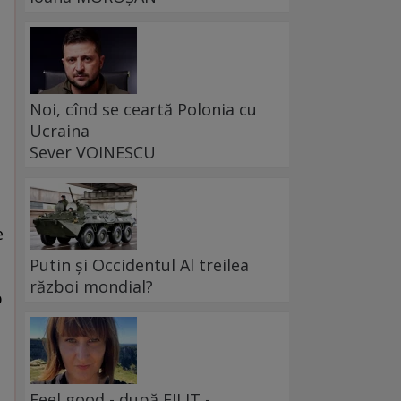
Noi, cînd se ceartă Polonia cu
Ucraina
Sever VOINESCU
e
Putin și Occidentul Al treilea
război mondial?
b
Feel good - după FILIT -