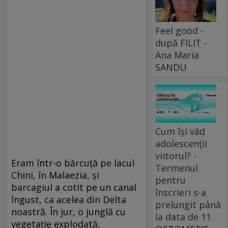
Feel good -
după FILIT -
Ana Maria
SANDU
Cum își văd
adolescenții
viitorul? -
Eram într-o bărcuță pe lacul
Termenul
Chini, în Malaezia, și
pentru
barcagiul a cotit pe un canal
înscrieri s-a
îngust, ca acelea din Delta
prelungit până
noastră. În jur, o junglă cu
la data de 11
vegetație explodată,