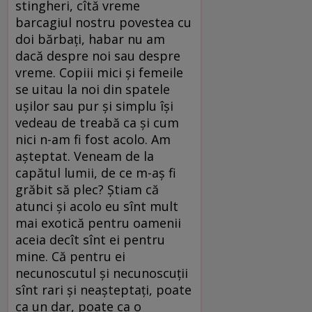
stingheri, cîtă vreme
barcagiul nostru povestea cu
doi bărbați, habar nu am
dacă despre noi sau despre
vreme. Copiii mici și femeile
se uitau la noi din spatele
ușilor sau pur și simplu își
vedeau de treabă ca și cum
nici n-am fi fost acolo. Am
așteptat. Veneam de la
capătul lumii, de ce m-aș fi
grăbit să plec? Știam că
atunci și acolo eu sînt mult
mai exotică pentru oamenii
aceia decît sînt ei pentru
mine. Că pentru ei
necunoscutul și necunoscuții
sînt rari și neașteptați, poate
ca un dar, poate ca o