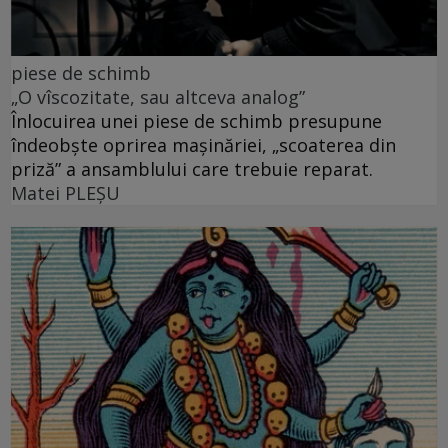
piese de schimb
„O vîscozitate, sau altceva analog”
Înlocuirea unei piese de schimb presupune
îndeobște oprirea mașinăriei, „scoaterea din
priză” a ansamblului care trebuie reparat.
Matei PLEŞU