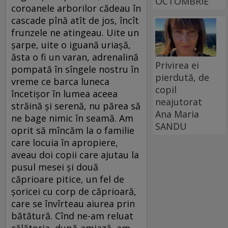
OCTOMBRIE
coroanele arborilor cădeau în
cascade pînă atît de jos, încît
frunzele ne atingeau. Uite un
șarpe, uite o iguană uriașă,
ăsta o fi un varan, adrenalină
Privirea ei
pompată în sîngele nostru în
pierdută, de
vreme ce barca luneca
copil
încetișor în lumea aceea
neajutorat
străină și serenă, nu părea să
Ana Maria
ne bage nimic în seamă. Am
SANDU
oprit să mîncăm la o familie
care locuia în apropiere,
aveau doi copii care ajutau la
pusul mesei și două
căprioare pitice, un fel de
șoricei cu corp de căprioară,
care se învîrteau aiurea prin
bătătură. Cînd ne-am reluat
călătoria, după-amiază, am