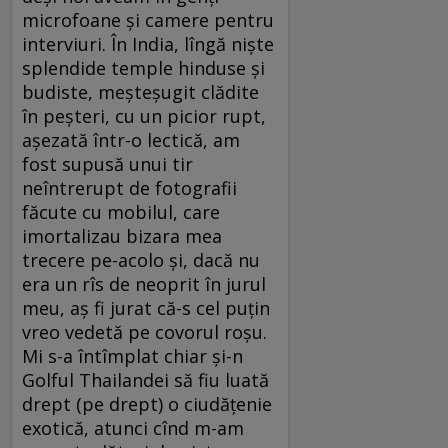
microfoane și camere pentru
interviuri. În India, lîngă niște
splendide temple hinduse și
budiste, meșteșugit clădite
în peșteri, cu un picior rupt,
așezată într-o lectică, am
fost supusă unui tir
neîntrerupt de fotografii
făcute cu mobilul, care
imortalizau bizara mea
trecere pe-acolo și, dacă nu
era un rîs de neoprit în jurul
meu, aș fi jurat că-s cel puțin
vreo vedetă pe covorul roșu.
Mi s-a întîmplat chiar și-n
Golful Thailandei să fiu luată
drept (pe drept) o ciudățenie
exotică, atunci cînd m-am