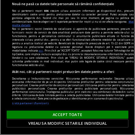
Gala
Nouă ne pasă ca datele tale personale să rămână confidențiale
Numai Gala și Dalí sînt deghizați într‑o mitologie
Noi și partenerii noștri
606
stocăm și/sau accesăm informații pe dispozitivul dvs., precum
identificatorii cookie unici pentru prelucrarea datelor cu caracter personal. Puteți accepta sau
deja indestructibilă.
gestiona alegerile dvs. făcând clic mai jos sau în orice moment, pe pagina cu politica de
confidențialitate. Aceste alegeri vor fi raportate partenerilor noștri și nu vă vor afecta navigarea.
Mai
multe detalii
Noi si partenerii nostri (retelele de socializare si agentiile de publicitate partenere, precum si
furnizorii nostri de servicii de date analitice) prelucram date pentru a permite website-ului sa
functioneze, pentru a personaliza continutul si anunturile publicitare afisate in functie de
interesele si/sau profilul dvs., pentru a va oferi functionalitati aferente retelelor de socializare si
pentru a analiza traficul pe website. Beneficiati de drepturile prevazute de art. 15-22 din GDPR in
legatura cu prelucrarea datelor cu caracter personal. Aceste drepturi pot fi exercitate prin
modalitatea indicata
aici
. Prin click pe “ACCEPT TOATE”, acceptati folosirea tuturor Tehnologiilor de
tip Cookie, care implica inclusiv acceptul dvs. cu privire la stocarea/accesarea informatiilor de catre
Vendor-ii cu care colaboram. Prin click pe “VREAU SA MODIFIC SETARILE INDIVIDUAL” puteti
schimba preferintele in mod individual, mai putin cele legate de cookie strict necesare pentru
functionarea website-ului.
Atât noi, cât și partenerii noștri prelucrăm datele pentru a oferi:
Dezvoltarea și îmbunătățirea serviciilor. Măsurarea performanței reclamelor. Stocarea și/sau
accesarea informațiilor de pe un dispozitiv. Utilizarea profilurilor pentru selectarea conținutului
personalizat. Crearea profilurilor de conținut personalizat. Utilizarea profilurilor pentru selectarea
publicității personalizate. Crearea profilurilor pentru publicitate personalizată. Măsurarea
performanței conținutului. Înțelegerea publicului prin statistici sau combinații de date din surse
diferite. Utilizarea de date limitate pentru a selecta publicitatea. Utilizarea datelor limitate pentru
a selecta conținutul. Date precise de geolocație și identificarea prin scanarea dispozitivului.
Listă parteneri (furnizori)
dalí
ACCEPT TOATE
Suprarealismul sînt eu! Avida Dollars
VREAU SA MODIFIC SETARILE INDIVIDUAL
Materia nu poate fi spiritualizată decît dacă o
torni în aur.