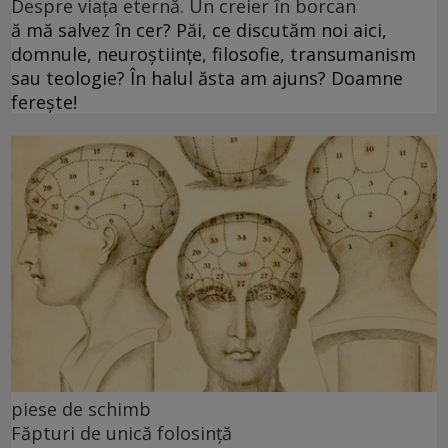
Despre viața eternă. Un creier în borcan
ă mă salvez în cer? Păi, ce discutăm noi aici,
domnule, neuroștiințe, filosofie, transumanism
sau teologie? În halul ăsta am ajuns? Doamne
ferește!
piese de schimb
Făpturi de unică folosință