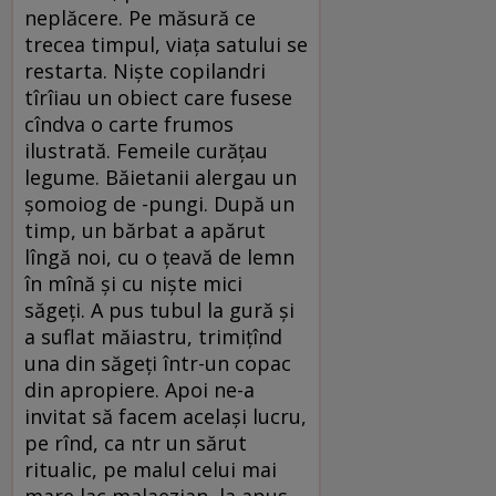
neplăcere. Pe măsură ce
trecea timpul, viața satului se
restarta. Niște copilandri
tîrîiau un obiect care fusese
cîndva o carte frumos
ilustrată. Femeile curățau
legume. Băietanii alergau un
șomoiog de -pungi. După un
timp, un bărbat a apărut
lîngă noi, cu o țeavă de lemn
în mînă și cu niște mici
săgeți. A pus tubul la gură și
a suflat măiastru, trimițînd
una din săgeți într-un copac
din apropiere. Apoi ne-a
invitat să facem același lucru,
pe rînd, ca ntr un sărut
ritualic, pe malul celui mai
mare lac malaezian, la apus