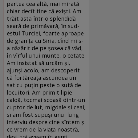
partea cealaltă, mai mirată
chiar decît tine că exiști. Am
trăit asta într-o splendidă
seară de primăvară, în sud-
estul Turciei, foarte aproape
de granița cu Siria, cînd mi s-
a năzărit de pe șosea că văd,
în vîrful unui munte, o cetate.
Am insistat să urcăm și,
ajunși acolo, am descoperit
că fortăreața ascundea un
sat cu puțin peste o sută de
locuitori. Am primit lipie
caldă, tocmai scoasă dintr-un
cuptor de lut, migdale și ceai,
și am fost supuși unui lung
interviu despre cine sîntem și
ce vrem de la viața noastră,
deși noi aveam în genți