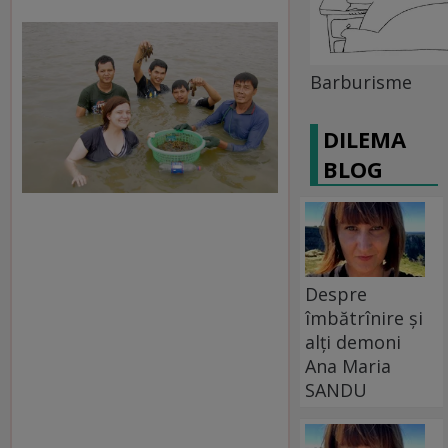
Barburisme
DILEMA
BLOG
Despre
îmbătrînire și
alți demoni
Ana Maria
SANDU