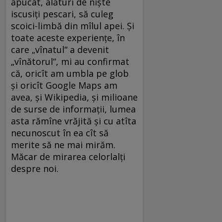
apucat, alături de niște
iscusiți pescari, să culeg
scoici-limbă din mîlul apei. Și
toate aceste experiențe, în
care „vînatul“ a devenit
„vînătorul“, mi au confirmat
că, oricît am umbla pe glob
și oricît Google Maps am
avea, și Wikipedia, și milioane
de surse de informații, lumea
asta rămîne vrăjită și cu atîta
necunoscut în ea cît să
merite să ne mai mirăm.
Măcar de mirarea celorlalți
despre noi.