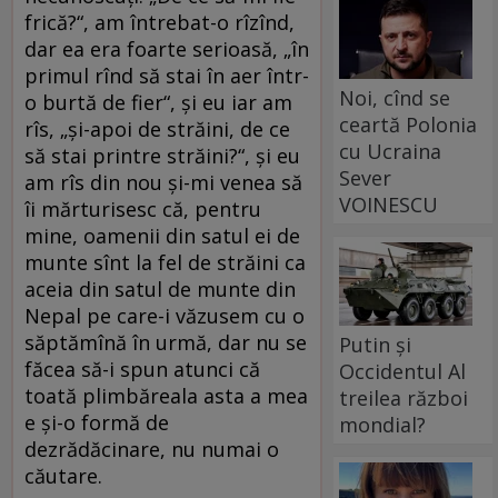
frică?“, am întrebat-o rîzînd,
dar ea era foarte serioasă, „în
primul rînd să stai în aer într-
Noi, cînd se
o burtă de fier“, și eu iar am
ceartă Polonia
rîs, „și-apoi de străini, de ce
cu Ucraina
să stai printre străini?“, și eu
Sever
am rîs din nou și-mi venea să
VOINESCU
îi mărturisesc că, pentru
mine, oamenii din satul ei de
munte sînt la fel de străini ca
aceia din satul de munte din
Nepal pe care-i văzusem cu o
săptămînă în urmă, dar nu se
Putin și
făcea să-i spun atunci că
Occidentul Al
toată plimbăreala asta a mea
treilea război
e și-o formă de
mondial?
dezrădăcinare, nu numai o
căutare.