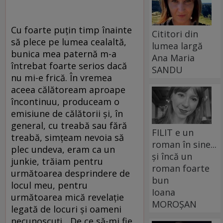
Cu foarte puțin timp înainte
Cititori din
să plece pe lumea cealaltă,
lumea largă
bunica mea paternă m-a
Ana Maria
întrebat foarte serios dacă
SANDU
nu mi-e frică. În vremea
aceea călătoream aproape
încontinuu, produceam o
emisiune de călătorii și, în
general, cu treabă sau fără
FILIT e un
treabă, simțeam nevoia să
roman în sine...
plec undeva, eram ca un
și încă un
junkie, trăiam pentru
roman foarte
următoarea desprindere de
bun
locul meu, pentru
Ioana
următoarea mică revelație
MOROȘAN
legată de locuri și oameni
necunoscuți. „De ce să-mi fie