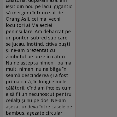
ieșit din nou pe lacul gigantic
să mergem într un sat de
Orang Asli, cei mai vechi
locuitori ai Malaeziei
peninsulare. Am debarcat pe
un ponton șubred sub care
se jucau, înotînd, cîțiva puști
și ne-am prezentat cu
zîmbetul pe buze în cătun.
Nu ne aștepta nimeni, ba mai
mult, nimeni nu ne băga în
seamă descinderea și a fost
prima oară, în lungile mele
călătorii, cînd am înțeles cum
e să fii un necunoscut pentru
ceilalți și nu pe dos. Ne-am
așezat undeva între casele de
bambus, așezate circular,