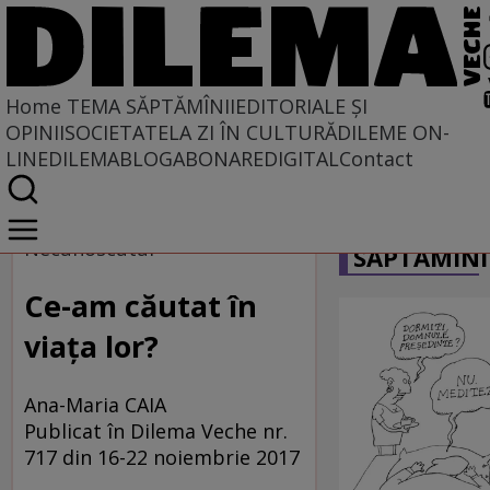
Home
TEMA SĂPTĂMÎNII
EDITORIALE ȘI
OPINII
SOCIETATE
LA ZI ÎN CULTURĂ
DILEME ON-
LINE
DILEMABLOG
ABONARE
DIGITAL
Contact
Home
CARICATU
Tema săptămînii
Necunoscutul
SĂPTĂMÎNI
Ce-am căutat în
viaţa lor?
Ana-Maria CAIA
Publicat în Dilema Veche nr.
717 din 16-22 noiembrie 2017