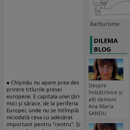
Barburisme
DILEMA
BLOG
● Chişinău nu apare prea des
Despre
printre titlurile presei
îmbătrînire și
europene. E capitala unei ţări
alți demoni
mici şi sărace, de la periferia
Ana Maria
Europei, unde nu se întîmplă
SANDU
niciodată ceva cu adevărat
important pentru "centru". Şi