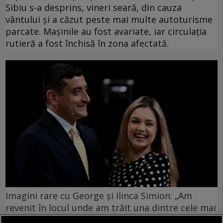
Sibiu s-a desprins, vineri seară, din cauza
vântului şi a căzut peste mai multe autoturisme
parcate. Maşinile au fost avariate, iar circulaţia
rutieră a fost închisă în zona afectată.
Imagini rare cu George și Ilinca Simion: „Am
revenit în locul unde am trăit una dintre cele mai
frumoase zile”