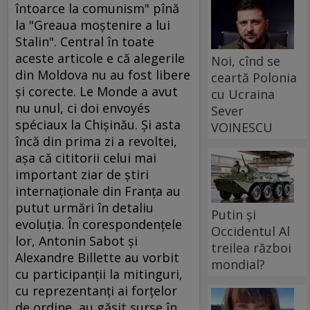
întoarce la comunism" pînă
la "Greaua moştenire a lui
Stalin". Central în toate
aceste articole e că alegerile
Noi, cînd se
din Moldova nu au fost libere
ceartă Polonia
şi corecte. Le Monde a avut
cu Ucraina
nu unul, ci doi envoyés
Sever
spéciaux la Chişinău. Şi asta
VOINESCU
încă din prima zi a revoltei,
aşa că cititorii celui mai
important ziar de ştiri
internaţionale din Franţa au
putut urmări în detaliu
Putin și
evoluţia. În corespondenţele
Occidentul Al
lor, Antonin Sabot şi
treilea război
Alexandre Billette au vorbit
mondial?
cu participanţii la mitinguri,
cu reprezentanţi ai forţelor
de ordine, au găsit surse în