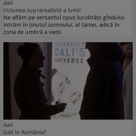
dalí
Viziunea suprarealistă a lumii
Ne aflăm pe versantul opus lucidității gîndului.
Intrăm în ținutul somnului, al tainei, adică în
zona de umbră a vieții.
dalí
Dalí în România?