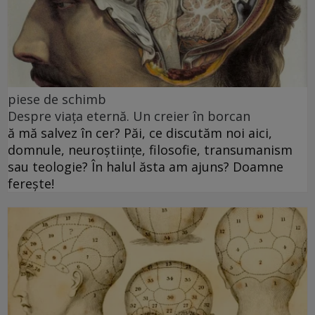
piese de schimb
Despre viața eternă. Un creier în borcan
ă mă salvez în cer? Păi, ce discutăm noi aici,
domnule, neuroștiințe, filosofie, transumanism
sau teologie? În halul ăsta am ajuns? Doamne
ferește!