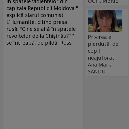
OCTOMBRIE
în spatele violenţelor din
capitala Republicii Moldova "
explică ziarul comunist
L’Humanité, citînd presa
rusă. "Cine se află în spatele
revoltelor de la Chişinău?" "
Privirea ei
se întreabă, de pildă, Ross
pierdută, de
copil
neajutorat
Ana Maria
SANDU