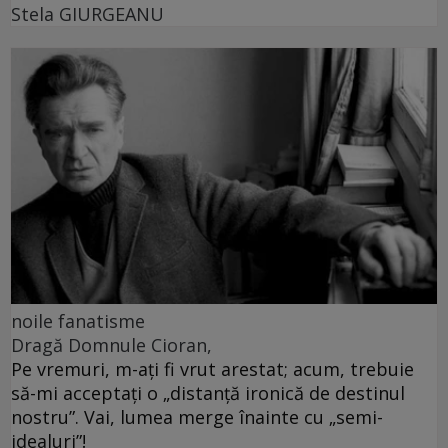
Stela GIURGEANU
noile fanatisme
Dragă Domnule Cioran,
Pe vremuri, m-ați fi vrut arestat; acum, trebuie
să-mi acceptați o „distanță ironică de destinul
nostru”. Vai, lumea merge înainte cu „semi-
idealuri”!