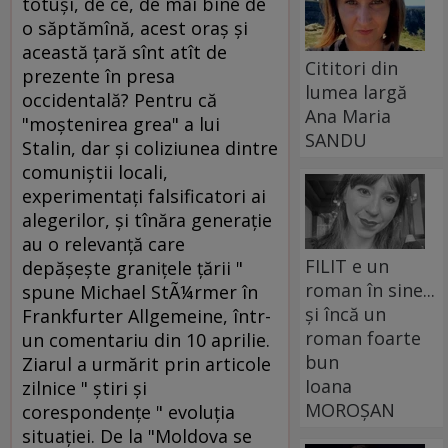
totuşi, de ce, de mai bine de
o săptămînă, acest oraş şi
această ţară sînt atît de
Cititori din
prezente în presa
lumea largă
occidentală? Pentru că
Ana Maria
"moştenirea grea" a lui
SANDU
Stalin, dar şi coliziunea dintre
comuniştii locali,
experimentaţi falsificatori ai
alegerilor, şi tînăra generaţie
au o relevanţă care
FILIT e un
depăşeşte graniţele ţării "
roman în sine...
spune Michael StÃ¼rmer în
și încă un
Frankfurter Allgemeine, într-
roman foarte
un comentariu din 10 aprilie.
bun
Ziarul a urmărit prin articole
Ioana
zilnice " ştiri şi
MOROȘAN
corespondenţe " evoluţia
situaţiei. De la "Moldova se