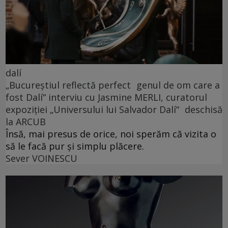
dalí
„Bucureștiul reflectă perfect genul de om care a
fost Dalí“ interviu cu Jasmine MERLI, curatorul
expoziției „Universului lui Salvador Dalí“ deschisă
la ARCUB
Însă, mai presus de orice, noi sperăm că vizita o
să le facă pur și simplu plăcere.
Sever VOINESCU