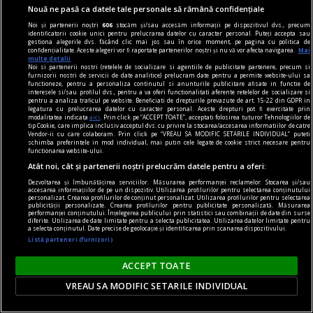
Nouă ne pasă ca datele tale personale să rămână confidențiale
George Simion și Ilinca trăiesc o frumoasă
poveste de dragoste, iar în această perioadă se
Noi și partenerii noștri
606
stocăm și/sau accesăm informații pe dispozitivul dvs., precum
identificatorii cookie unici pentru prelucrarea datelor cu caracter personal. Puteți accepta sau
bucură de clipe emoționante, care îi aduc și mai
gestiona alegerile dvs. făcând clic mai jos sau în orice moment, pe pagina cu politica de
confidențialitate. Aceste alegeri vor fi raportate partenerilor noștri și nu vă vor afecta navigarea.
Mai
aproape. Soția politicianului este însărcinată
multe detalii
Noi si partenerii nostri (retelele de socializare si agentiile de publicitate partenere, precum si
pentru a doua oară, iar până când copilul va veni
furnizorii nostri de servicii de date analitice) prelucram date pentru a permite website-ului sa
functioneze, pentru a personaliza continutul si anunturile publicitare afisate in functie de
pe lume, cei doi se bucură de momente de vis
interesele si/sau profilul dvs., pentru a va oferi functionalitati aferente retelelor de socializare si
pentru a analiza traficul pe website. Beneficiati de drepturile prevazute de art. 15-22 din GDPR in
împreună.
legatura cu prelucrarea datelor cu caracter personal. Aceste drepturi pot fi exercitate prin
modalitatea indicata
aici
. Prin click pe “ACCEPT TOATE”, acceptati folosirea tuturor Tehnologiilor de
tip Cookie, care implica inclusiv acceptul dvs. cu privire la stocarea/accesarea informatiilor de catre
Vendor-ii cu care colaboram. Prin click pe “VREAU SA MODIFIC SETARILE INDIVIDUAL” puteti
schimba preferintele in mod individual, mai putin cele legate de cookie strict necesare pentru
functionarea website-ului.
Atât noi, cât și partenerii noștri prelucrăm datele pentru a oferi:
Dezvoltarea și îmbunătățirea serviciilor. Măsurarea performanței reclamelor. Stocarea și/sau
accesarea informațiilor de pe un dispozitiv. Utilizarea profilurilor pentru selectarea conținutului
personalizat. Crearea profilurilor de conținut personalizat. Utilizarea profilurilor pentru selectarea
publicității personalizate. Crearea profilurilor pentru publicitate personalizată. Măsurarea
performanței conținutului. Înțelegerea publicului prin statistici sau combinații de date din surse
diferite. Utilizarea de date limitate pentru a selecta publicitatea. Utilizarea datelor limitate pentru
a selecta conținutul. Date precise de geolocație și identificarea prin scanarea dispozitivului.
Listă parteneri (furnizori)
ACCEPT TOATE
VREAU SA MODIFIC SETARILE INDIVIDUAL