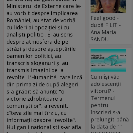
Ministerul de Externe care le-
au vorbit despre implicarea
Feel good -
României, au stat de vorbă
după FILIT -
cu lideri ai opoziţiei şi cu
Ana Maria
analişti politici. Ei au scris
SANDU
despre atmosfera de pe
străzi şi despre aşteptările
oamenilor politici, au
transcris sloganuri şi au
transmis imagini de la
Cum își văd
revolte. L’Humanité, care încă
adolescenții
din prima zi de după alegeri
viitorul? -
s-a grăbit să anunţe "o
Termenul
victorie zdrobitoare a
pentru
comuniştilor", a revenit,
înscrieri s-a
cîteva zile mai tîrziu, cu
prelungit până
informaţii despre "revolte".
la data de 11
Huliganii naţionalişti s-ar afla