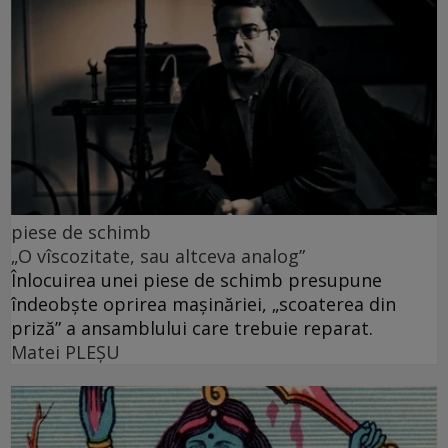
piese de schimb
„O vîscozitate, sau altceva analog”
Înlocuirea unei piese de schimb presupune
îndeobște oprirea mașinăriei, „scoaterea din
priză” a ansamblului care trebuie reparat.
Matei PLEŞU