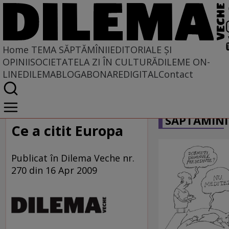
Home
TEMA SĂPTĂMÎNII
EDITORIALE ȘI
OPINII
SOCIETATE
LA ZI ÎN CULTURĂ
DILEME ON-
LINE
DILEMABLOG
ABONARE
DIGITAL
Contact
Home
CARICATU
Tema săptămînii
SĂPTĂMÎNI
Ce a citit Europa
Publicat în Dilema Veche nr.
270 din 16 Apr 2009