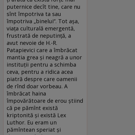
puternice decît tine, care nu
sînt împotriva ta sau
împotriva „binelui“. Tot aşa,
viaţa culturală emergentă,
frustrată de neputinţă, a
avut nevoie de H.-R.
Patapievici care a îmbrăcat
mantia grea şi neagră a unor
instituţii pentru a schimba
ceva, pentru a ridica acea
piatră despre care oamenii
de rînd doar vorbeau. A
îmbrăcat haina
împovărătoare de erou ştiind
că pe pămînt există
kriptonită şi există Lex
Luthor. Eu eram un
pămîntean speriat şi