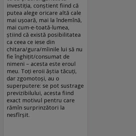
investiţia, conştient fiind că
putea alege oricare altă cale
mai uşoară, mai la îndemînă,
mai cum-e-toată-lumea,
ştiind că există posibilitatea
ca ceea ce iese din
chitara/gura/mîinile lui să nu
fie înghiţit/consumat de
nimeni – acesta este eroul
meu. Toţi eroii ăştia tăcuţi,
dar zgomotoşi, au o
superputere: se pot sustrage
previzibilului, acesta fiind
exact motivul pentru care
rămîn surprinzători la
nesfîrşit.