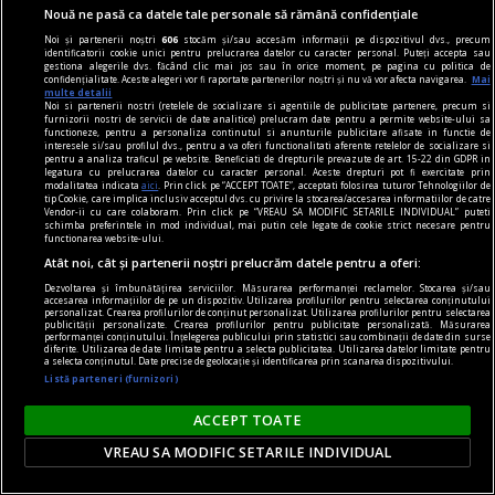
Nouă ne pasă ca datele tale personale să rămână confidențiale
Noi și partenerii noștri
606
stocăm și/sau accesăm informații pe dispozitivul dvs., precum
identificatorii cookie unici pentru prelucrarea datelor cu caracter personal. Puteți accepta sau
gestiona alegerile dvs. făcând clic mai jos sau în orice moment, pe pagina cu politica de
confidențialitate. Aceste alegeri vor fi raportate partenerilor noștri și nu vă vor afecta navigarea.
Mai
multe detalii
Noi si partenerii nostri (retelele de socializare si agentiile de publicitate partenere, precum si
piese de schimb
furnizorii nostri de servicii de date analitice) prelucram date pentru a permite website-ului sa
functioneze, pentru a personaliza continutul si anunturile publicitare afisate in functie de
Făpturi de unică folosință
interesele si/sau profilul dvs., pentru a va oferi functionalitati aferente retelelor de socializare si
pentru a analiza traficul pe website. Beneficiati de drepturile prevazute de art. 15-22 din GDPR in
Dar pentru a fi, realmente, mai buni, trebuie să
legatura cu prelucrarea datelor cu caracter personal. Aceste drepturi pot fi exercitate prin
modalitatea indicata
aici
. Prin click pe “ACCEPT TOATE”, acceptati folosirea tuturor Tehnologiilor de
găsim ieșirea din labirint.
tip Cookie, care implica inclusiv acceptul dvs. cu privire la stocarea/accesarea informatiilor de catre
Vendor-ii cu care colaboram. Prin click pe “VREAU SA MODIFIC SETARILE INDIVIDUAL” puteti
schimba preferintele in mod individual, mai putin cele legate de cookie strict necesare pentru
functionarea website-ului.
Atât noi, cât și partenerii noștri prelucrăm datele pentru a oferi:
Dezvoltarea și îmbunătățirea serviciilor. Măsurarea performanței reclamelor. Stocarea și/sau
accesarea informațiilor de pe un dispozitiv. Utilizarea profilurilor pentru selectarea conținutului
personalizat. Crearea profilurilor de conținut personalizat. Utilizarea profilurilor pentru selectarea
publicității personalizate. Crearea profilurilor pentru publicitate personalizată. Măsurarea
performanței conținutului. Înțelegerea publicului prin statistici sau combinații de date din surse
diferite. Utilizarea de date limitate pentru a selecta publicitatea. Utilizarea datelor limitate pentru
a selecta conținutul. Date precise de geolocație și identificarea prin scanarea dispozitivului.
Listă parteneri (furnizori)
ACCEPT TOATE
VREAU SA MODIFIC SETARILE INDIVIDUAL