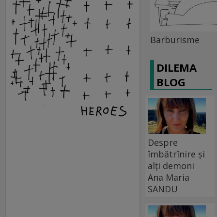
Barburisme
DILEMA
BLOG
Despre
îmbătrînire și
alți demoni
Ana Maria
SANDU