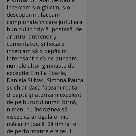
Pistruiatul. Doar pe Nadia
încercam s-o ghicim, s-o
descoperim, făceam
campionate în care juriul era
bunicul în triplă ipostază, de
arbitru, antrenor şi
comentator, şi fiecare
încercam să o depăşim.
Interesant e că ne puneam
numele altor gimnaste de
excepţie: Emilia Eberle,
Daniela Silivaş, Simona Păuca
şi, chiar dacă făceam roata
dreaptă şi aterizam excelent
de pe butucul numit bîrnă,
nimeni nu îndrăznea să
viseze că ar egala-o, nici
măcar în joacă. Să fim la fel
de performante era ţelul