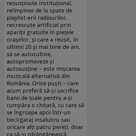
nesusţinute instituţional,
neîmpinse de la spate de
playlist-erii radiourilor,
necrescute artificial prin
apariţii gratuite în pieţele
oraşelor, şi care a reuşit, în
ultimii 20 şi mai bine de ani,
să se autocultive,
autopromoveze şi
autosusţine – este mişcarea
muzicală alternativă din
România. Orice puşti – care
acum preferă să-şi sacrifice
banii de ţoale pentru a-şi
cumpăra o chitară, cu care să
se îngroape apoi într-un
beci/garaj insalubru sau
oricare alţi patru pereţi, doar
ca să-şi zdrăngănească