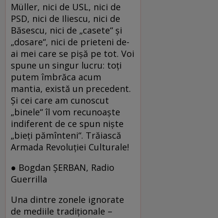
Müller, nici de USL, nici de
PSD, nici de Iliescu, nici de
Băsescu, nici de „casete“ şi
„dosare“, nici de prieteni de-
ai mei care se pişă pe tot. Voi
spune un singur lucru: toţi
putem îmbrăca acum
mantia, există un precedent.
Şi cei care am cunoscut
„binele“ îl vom recunoaşte
indiferent de ce spun nişte
„bieţi pămînteni“. Trăiască
Armada Revoluţiei Culturale!
● Bogdan ŞERBAN, Radio
Guerrilla
Una dintre zonele ignorate
de mediile tradiţionale –