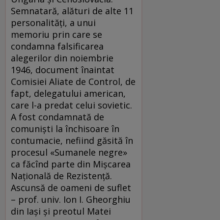
Semnatară, alături de alte 11
personalităţi, a unui
memoriu prin care se
condamna falsificarea
alegerilor din noiembrie
1946, document înaintat
Comisiei Aliate de Control, de
fapt, delegatului american,
care l-a predat celui sovietic.
A fost condamnată de
comunişti la închisoare în
contumacie, nefiind găsită în
procesul «Sumanele negre»
ca făcînd parte din Mişcarea
Naţională de Rezistenţă.
Ascunsă de oameni de suflet
– prof. univ. Ion I. Gheorghiu
din Iaşi şi preotul Matei