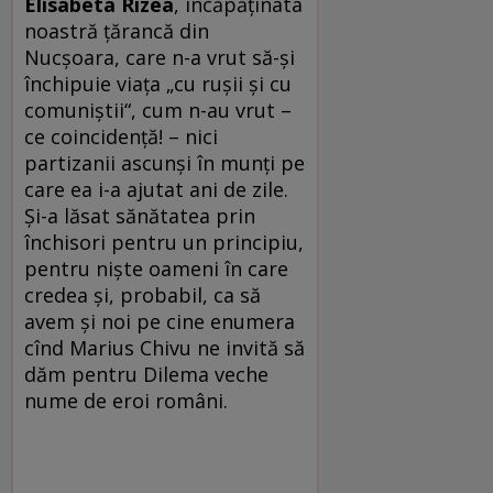
Elisabeta Rizea
, încăpăţînata
noastră ţărancă din
Nucşoara, care n-a vrut să-şi
închipuie viaţa „cu ruşii şi cu
comuniştii“, cum n-au vrut –
ce coincidenţă! – nici
partizanii ascunşi în munţi pe
care ea i-a ajutat ani de zile.
Şi-a lăsat sănătatea prin
închisori pentru un principiu,
pentru nişte oameni în care
credea şi, probabil, ca să
avem şi noi pe cine enumera
cînd Marius Chivu ne invită să
dăm pentru Dilema veche
nume de eroi români.