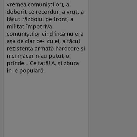
vremea comuniştilor), a
doborît ce recorduri a vrut, a
făcut războiul pe front, a
militat împotriva
comuniştilor cînd încă nu era
aşa de clar ce-i cu ei, a făcut
rezistenţă armată hardcore şi
nici măcar n-au putut-o
prinde… Ce fată! A, şi zbura
în ie populară.