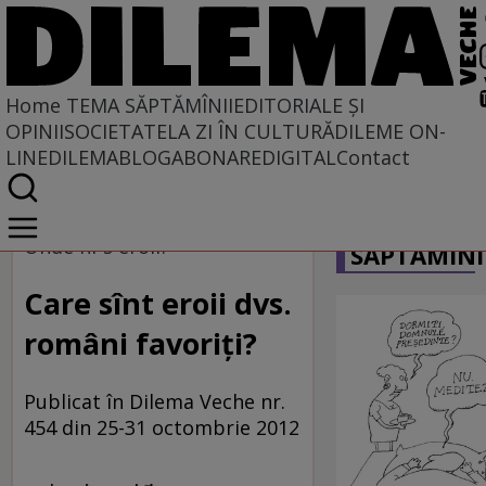
Home
TEMA SĂPTĂMÎNII
EDITORIALE ȘI
OPINII
SOCIETATE
LA ZI ÎN CULTURĂ
DILEME ON-
LINE
DILEMABLOG
ABONARE
DIGITAL
Contact
Home
CARICATU
Tema săptămînii
Unde ni-s eroii?
SĂPTĂMÎNI
Care sînt eroii dvs.
români favoriţi?
Publicat în Dilema Veche nr.
454 din 25-31 octombrie 2012