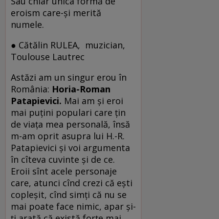
Sau chiar unica formă de
eroism care-şi merită
numele.
● Cătălin RULEA, muzician,
Toulouse Lautrec
Astăzi am un singur erou în
România:
Horia-Roman
Patapievici.
Mai am şi eroi
mai puţini populari care ţin
de viaţa mea personală, însă
m-am oprit asupra lui H.-R.
Patapievici şi voi argumenta
în cîteva cuvinte şi de ce.
Eroii sînt acele personaje
care, atunci cînd crezi că eşti
copleşit, cînd simţi că nu se
mai poate face nimic, apar şi-
ţi arată că există forţe mai