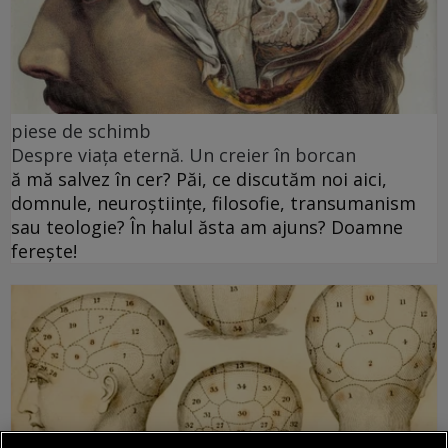
piese de schimb
Despre viața eternă. Un creier în borcan
ă mă salvez în cer? Păi, ce discutăm noi aici,
domnule, neuroștiințe, filosofie, transumanism
sau teologie? În halul ăsta am ajuns? Doamne
ferește!