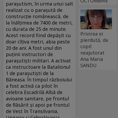
OCTOMBRIE
paraşutism, în urma unui salt
realizat cu o paraşută de
construcţie românească, de
la înălţimea de 7400 de metri,
cu durata de 25 de minute.
Privirea ei
Acest record fiind depăşit cu
pierdută, de
doar cîţiva metri, abia peste
copil
20 de ani. A fost unul din
neajutorat
puţinii instructori de
Ana Maria
paraşutişti militari. A activat
SANDU
ca instructoare la Batalionul
1 de paraşutişti de la
Băneasa. În timpul războiului
a fost activă ca pilot în
celebra Escadrilă Albă de
avioane sanitare, pe frontul
de Răsărit şi apoi pe frontul
de Vest în Transilvania,
Ungaria şi Cehoslovacia.