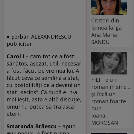
Cititori din
lumea largă
Ana Maria
● Şerban ALEXANDRESCU,
SANDU
publicitar
Carol I
– cam tot ce a fost
sănătos, aşezat, util, necesar
a fost făcut pe vremea lui. A
făcut ceva ce semăna a stat,
FILIT e un
cu posibilităţi de a deveni un
roman în sine...
stat „serios“. Că după el n-a
și încă un
mai ieşit, asta e altă discuţie,
roman foarte
omul nu putea să trăiască
bun
etern.
Ioana
MOROȘAN
Smaranda Brăescu
– apud
Wikipedia: „A fost prima