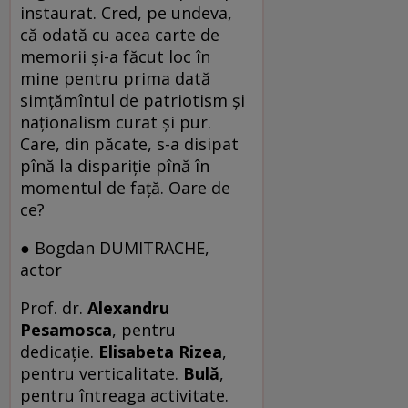
instaurat. Cred, pe undeva,
că odată cu acea carte de
memorii şi-a făcut loc în
mine pentru prima dată
simţămîntul de patriotism şi
naţionalism curat şi pur.
Care, din păcate, s-a disipat
pînă la dispariţie pînă în
momentul de faţă. Oare de
ce?
● Bogdan DUMITRACHE,
actor
Prof. dr.
Alexandru
Pesamosca
, pentru
dedicaţie.
Elisabeta Rizea
,
pentru verticalitate.
Bulă
,
pentru întreaga activitate.