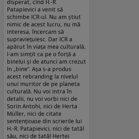
disperat, cînd H.-R.
Patapievici a venit să
schimbe ICR-ul. Nu am ştiut
nimic de acest lucru, nu mă
interesa, încercam să
supravieţuiesc. Dar ICR a
apărut în viaţa mea culturală,
l-am simţit ca pe o forţă a
binelui şi de atunci am crezut
în „bine“. Aşa s-a produs
acest rebranding la nivelul
unui muritor de pe planeta
culturală. Nu voi intra în
detalii, nu voi vorbi nici de
Sorin Antohi, nici de Herta
Müller, nici de citate
sentenţioase din scrierile lui
H.-R. Patapievici, nici de tatăl
său, nici de tatăl Hertei