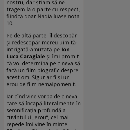
nostru, dar ştiam să ne
tragem la o parte cu respect,
fiindcă doar Nadia luase nota
10.
Pe de altă parte, îl descopăr
şi redescopăr mereu uimită-
intrigată-amuzată pe
Ion
Luca Caragiale
şi îmi promit
că voi determina pe cineva să
facă un film biografic despre
acest om. Sigur ar fi şi un
erou de film nemaipomenit.
Iar cînd vine vorba de cineva
care să încapă literalmente în
semnificaţia profundă a
cuvîntului „erou“, cel mai
repede îmi vine în minte