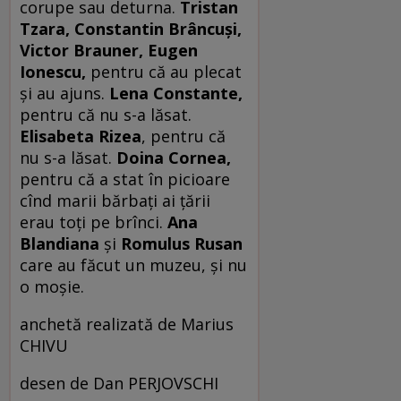
corupe sau deturna.
Tristan
Tzara, Constantin Brâncuşi,
Victor Brauner, Eugen
Ionescu,
pentru că au plecat
şi au ajuns.
Lena Constante,
pentru că nu s-a lăsat.
Elisabeta Rizea
, pentru că
nu s-a lăsat.
Doina Cornea,
pentru că a stat în picioare
cînd marii bărbaţi ai ţării
erau toţi pe brînci.
Ana
Blandiana
şi
Romulus Rusan
care au făcut un muzeu, şi nu
o moşie.
anchetă realizată de Marius
CHIVU
desen de Dan PERJOVSCHI