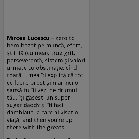
Mircea Lucescu
– zero to
hero bazat pe muncă, efort,
ştiinţă (culmea), true grit,
perseverenţă, sistem şi valori
urmate cu obstinaţie; cînd
toată lumea îţi explică că tot
ce faci e prost şi n-ai nici o
şansă tu îţi vezi de drumul
tău, îţi găseşti un super-
sugar daddy şi îţi faci
damblaua la care ai visat o
viaţă, and then you’re up
there with the greats.