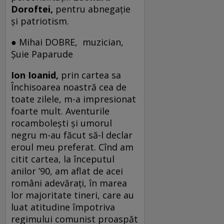
Doroftei,
pentru abnegaţie
şi patriotism.
● Mihai DOBRE, muzician,
Şuie Paparude
Ion Ioanid,
prin cartea sa
Închisoarea noastră cea de
toate zilele, m-a impresionat
foarte mult. Aventurile
rocamboleşti şi umorul
negru m-au făcut să-l declar
eroul meu preferat. Cînd am
citit cartea, la începutul
anilor ’90, am aflat de acei
români adevăraţi, în marea
lor majoritate tineri, care au
luat atitudine împotriva
regimului comunist proaspăt