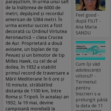
paraşutism, în urma unui salt
de la înălţimea de 6000 de
metri, depăşind şi recordul
Feel good -
american de 5384 metri. În
după FILIT -
urma acestui succes a fost
Ana Maria
decorată cu Ordinul Virtutea
SANDU
Aeronautică – clasa Crucea
de Aur. Proprietară a două
avioane, un biplan de tip
Pevuez şi un bimotor de tip
Milles Hawk, cu cel de-al
Cum își văd
doilea, în 1932 a stabilit
adolescenții
primul record de traversare a
viitorul? -
Mării Mediterane în 6 ore şi
Termenul
10 minute, străbătînd
pentru
distanţa de 1100 km, între
înscrieri s-a
Roma şi Tripoli. În acealaşi an
prelungit până
1932, la 19 mai, devine
la data de 11
campioană mondială la