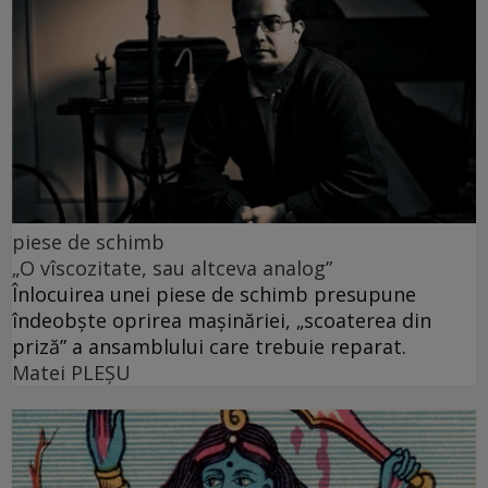
piese de schimb
„O vîscozitate, sau altceva analog”
Înlocuirea unei piese de schimb presupune
îndeobște oprirea mașinăriei, „scoaterea din
priză” a ansamblului care trebuie reparat.
Matei PLEŞU