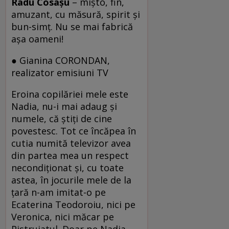
Radu Cosaşu
– mişto, fin,
amuzant, cu măsură, spirit şi
bun-simţ. Nu se mai fabrică
aşa oameni!
● Gianina CORONDAN,
realizator emisiuni TV
Eroina copilăriei mele este
Nadia, nu-i mai adaug şi
numele, că ştiţi de cine
povestesc. Tot ce încăpea în
cutia numită televizor avea
din partea mea un respect
necondiţionat şi, cu toate
astea, în jocurile mele de la
ţară n-am imitat-o pe
Ecaterina Teodoroiu, nici pe
Veronica, nici măcar pe