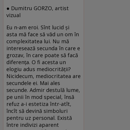
● Dumitru GORZO, artist
vizual
Eu n-am eroi. Sînt lucid şi
asta mă face să văd un om în
complexitatea lui. Nu mă
interesează secunda în care e
grozav, în care poate să facă
diferenţa. O fi acesta un
elogiu adus mediocrităţii?
Nicidecum, mediocritatea are
secundele ei. Mai ales
secunde. Admir destulă lume,
pe unii în mod special, însă
refuz a-i estetiza într-atît,
încît să devină simboluri
pentru uz personal. Există
între indivizi aparent