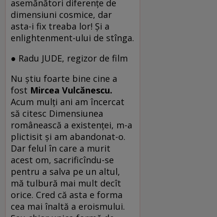
asemănători diferenţe de
dimensiuni cosmice, dar
asta-i fix treaba lor! Şi a
enlightenment-ului de stînga.
● Radu JUDE, regizor de film
Nu ştiu foarte bine cine a
fost
Mircea Vulcănescu.
Acum mulţi ani am încercat
să citesc Dimensiunea
românească a existenţei, m-a
plictisit şi am abandonat-o.
Dar felul în care a murit
acest om, sacrificîndu-se
pentru a salva pe un altul,
mă tulbură mai mult decît
orice. Cred că asta e forma
cea mai înaltă a eroismului.