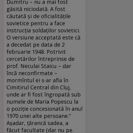
Dumitru – nu a mai fost
găsită niciodată. A fost
căutată şi de oficialităţile
sovietice pentru a face
instrucţia soldaţilor sovietici.
O versiune acceptată este că
a decedat pe data de 2
februarie 1948. Potrivit
cercetărilor întreprinse de
prof. Neculai Staicu – dar
încă neconfirmate –
mormîntul ei s-ar afla în
Cimitirul Central din Cluj,
unde ar fi fost îngropată sub
numele de Maria Popescu la
o poziţie concesionată în anul
1970 unei alte persoane.“
Aşadar, ţărancă sadea, a
făcut facultate (dar nu pe