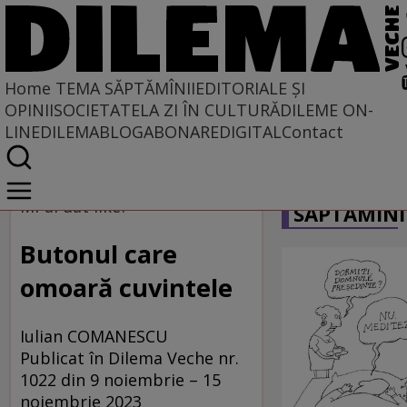
Home
TEMA SĂPTĂMÎNII
EDITORIALE ȘI
OPINII
SOCIETATE
LA ZI ÎN CULTURĂ
DILEME ON-
LINE
DILEMABLOG
ABONARE
DIGITAL
Contact
Home
CARICATU
Tema săptămînii
Mi-ai dat like?
SĂPTĂMÎNI
Butonul care
omoară cuvintele
Iulian COMANESCU
Publicat în Dilema Veche nr.
1022 din 9 noiembrie – 15
noiembrie 2023