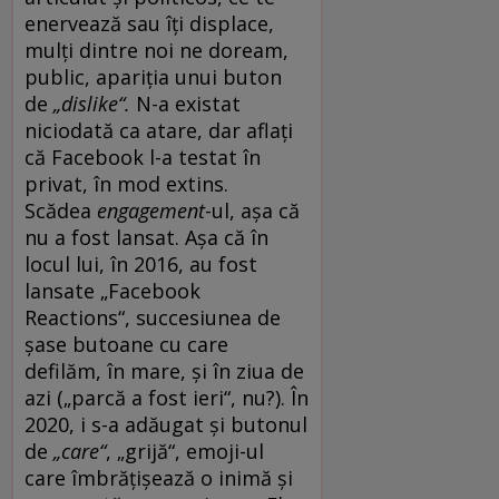
enervează sau îți displace,
mulți dintre noi ne doream,
public, apariția unui buton
de
„dislike“.
N-a existat
niciodată ca atare, dar aflați
că Facebook l-a testat în
privat, în mod extins.
Scădea
engagement
-ul, așa că
nu a fost lansat. Așa că în
locul lui, în 2016, au fost
lansate „Facebook
Reactions“, succesiunea de
șase butoane cu care
defilăm, în mare, și în ziua de
azi („parcă a fost ieri“, nu?). În
2020, i s-a adăugat și butonul
de
„
care“
, „grijă“, emoji-ul
care îmbrățișează o inimă și