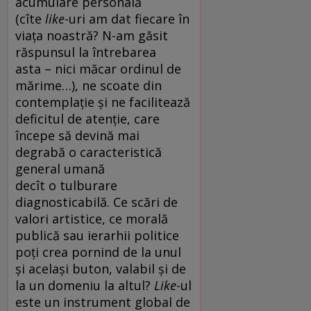
acumulare personală
(cîte
like
-uri am dat fiecare în
viața noastră? N-am găsit
răspunsul la întrebarea
asta – nici măcar ordinul de
mărime…), ne scoate din
contemplație și ne facilitează
deficitul de atenție, care
începe să devină mai
degrabă o caracteristică
general umană
decît o tulburare
diagnosticabilă. Ce scări de
valori artistice, ce morală
publică sau ierarhii politice
poți crea pornind de la unul
și același buton, valabil și de
la un domeniu la altul?
Like
-ul
este un instrument global de