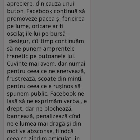
apreciere, din cauza unui
buton. Facebook continuă să
promoveze pacea și fericirea
pe lume, oricare ar fi
oscilațiile lui pe bursă –
desigur, cît timp continuăm
să ne punem amprentele
frenetic pe butoanele lui.
Cuvinte mai avem, dar numai
pentru ceea ce ne enervează,
frustrează, scoate din minți,
pentru ceea ce e rușinos să
spunem public. Facebook ne
lasă să ne exprimăm verbal, e
drept, dar ne blochează,
bannează, penalizează cînd
ne e lumea mai dragă și din
motive absconse, fiindcă
ceea ce gîndim articulat, în