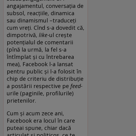
angajamentul, conversația de
subsol, reacțiile, dinamica
sau dinamismul –traduceți
cum vreți. Cînd s-a dovedit că,
dimpotrivă,
like
-ul crește
potențialul de comentarii
(pînă la urmă, la fel s-a
întîmplat și cu întrebarea
mea), Facebook l-a lansat
pentru public și l-a folosit în
chip de criteriu de distribuție
a postării respective pe
feed-
urile (paginile, profilurile)
prietenilor.
Cum și acum zece ani,
Facebook era locul în care
puteai spune, chiar dacă
articulat și politicos, ce te