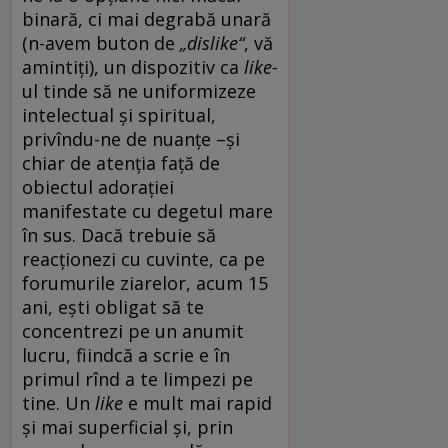
binară, ci mai degrabă unară
(n-avem buton de
„dislike“
, vă
amintiți), un dispozitiv ca
like-
ul tinde să ne uniformizeze
intelectual și spiritual,
privîndu-ne de nuanțe –și
chiar de atenția față de
obiectul adorației
manifestate cu degetul mare
în sus. Dacă trebuie să
reacționezi cu cuvinte, ca pe
forumurile ziarelor, acum 15
ani, ești obligat să te
concentrezi pe un anumit
lucru, fiindcă a scrie e în
primul rînd a te limpezi pe
tine. Un
like
e mult mai rapid
și mai superficial și, prin