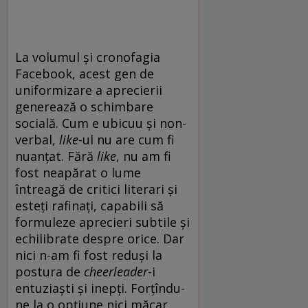
La volumul și cronofagia
Facebook, acest gen de
uniformizare a aprecierii
generează o schimbare
socială. Cum e ubicuu și non-
verbal,
like
-ul nu are cum fi
nuanțat. Fără
like
, nu am fi
fost neapărat o lume
întreagă de critici literari și
esteți rafinați, capabili să
formuleze aprecieri subtile și
echilibrate despre orice. Dar
nici n-am fi fost reduși la
postura de
cheerleader
-i
entuziaști și inepți. Forțîndu-
ne la o opțiune nici măcar