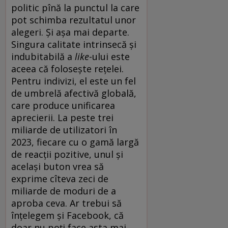
politic pînă la punctul la care
pot schimba rezultatul unor
alegeri. Și așa mai departe.
Singura calitate intrinsecă și
indubitabilă a
like
-ului este
aceea că folosește rețelei.
Pentru indivizi, el este un fel
de umbrelă afectivă globală,
care produce unificarea
aprecierii. La peste trei
miliarde de utilizatori în
2023, fiecare cu o gamă largă
de reacții pozitive, unul și
același buton vrea să
exprime cîteva zeci de
miliarde de moduri de a
aproba ceva. Ar trebui să
înțelegem și Facebook, că
doar nu poți face asta mai