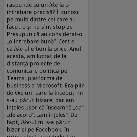
răspunde cu un
like
la o
întrebare precisă? Îi cunosc
pe mulți dintre cei care au
făcut-o și nu sînt stupizi.
Presupun că au considerat-o
„o întrebare bună“. Cert e
că
like-
ul e bun la orice. Anul
acesta, am lucrat de la
distanță proiecte de
comunicare politică pe
Teams, platforma de
business a Microsoft. Era plin
de
like
-uri, care la început mi
s-au părut bizare, dar am
înțeles ușor că înseamnă „da“,
„de acord“, „am înțeles“. De
fapt,
like-
ul mi s-a părut
bizar și pe Facebook, în
prima clipă: asociindu-l cu