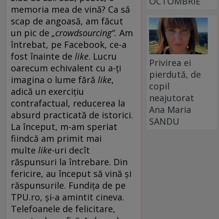
OCTOMBRIE
memoria mea de vină? Ca să
scap de angoasă, am făcut
un pic de
„crowdsourcing“.
Am
întrebat, pe Facebook, ce-a
fost înainte de
like
. Lucru
Privirea ei
oarecum echivalent cu a-ți
pierdută, de
imagina o lume fără
like
,
copil
adică un exercițiu
neajutorat
contrafactual, reducerea la
Ana Maria
absurd practicată de istorici.
SANDU
La început, m-am speriat
fiindcă am primit mai
multe
like
-uri decît
răspunsuri la întrebare. Din
fericire, au început să vină și
răspunsurile. Fundița de pe
TPU.ro, și-a amintit cineva.
Telefoanele de felicitare,