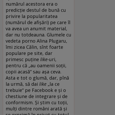
numărul acestora era o
predicție destul de bună cu
privire la popularitatea
(numărul de afișări) pe care îl
va avea un anumit material,
dar nu totdeauna. Glumele cu
vedeta porno Alina Plugaru,
îmi zicea Călin, sînt foarte
populare pe site, dar
primesc puține
like-
uri,
pentru că „au oamenii soții,
copii acasă“ sau așa ceva.
Asta e tot o glumă, dar, pînă
la urmă, să dai
like
„la ce
trebuie“ pe Facebook e și o
chestiune de integrare și de
conformism. Și știm cu toții,
mulți dintre români arată și
se exprimă în privat cu totul