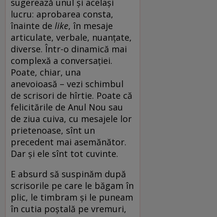
sugerează unul și același
lucru: aprobarea consta,
înainte de
like
, în mesaje
articulate, verbale, nuanțate,
diverse. Într-o dinamică mai
complexă a conversației.
Poate, chiar, una
anevoioasă – vezi schimbul
de scrisori de hîrtie. Poate că
felicitările de Anul Nou sau
de ziua cuiva, cu mesajele lor
prietenoase, sînt un
precedent mai asemănător.
Dar și ele sînt tot cuvinte.
E absurd să suspinăm după
scrisorile pe care le băgam în
plic, le timbram și le puneam
în cutia poștală pe vremuri,