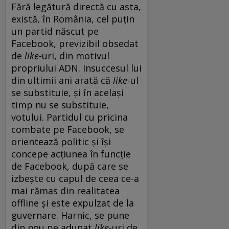
Fără legătură directă cu asta,
există, în România, cel puțin
un partid născut pe
Facebook, previzibil obsedat
de
like
-uri, din motivul
propriului ADN. Insuccesul lui
din ultimii ani arată că
like
-ul
se substituie, și în același
timp nu se substituie,
votului. Partidul cu pricina
combate pe Facebook, se
orientează politic și își
concepe acțiunea în funcție
de Facebook, după care se
izbește cu capul de ceea ce-a
mai rămas din realitatea
offline și este expulzat de la
guvernare. Harnic, se pune
din nou pe adunat
like
-uri de