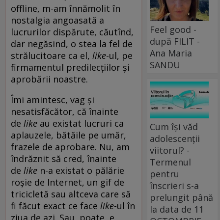
offline, m-am înnămolit în
nostalgia angoasată a
Feel good -
lucrurilor dispărute, căutînd,
după FILIT -
dar negăsind, o stea la fel de
Ana Maria
strălucitoare ca el,
like
-ul, pe
SANDU
firmamentul predilecțiilor și
aprobării noastre.
Îmi amintesc, vag și
nesatisfăcător, că înainte
de
like
au existat lucruri ca
Cum își văd
aplauzele, bătăile pe umăr,
adolescenții
frazele de aprobare. Nu, am
viitorul? -
îndrăznit să cred, înainte
Termenul
de
like
n-a existat o pălărie
pentru
roșie de Internet, un gif de
înscrieri s-a
tricicletă sau altceva care să
prelungit până
fi făcut exact ce face
like
-ul în
la data de 11
ziua de azi. Sau, poate, e