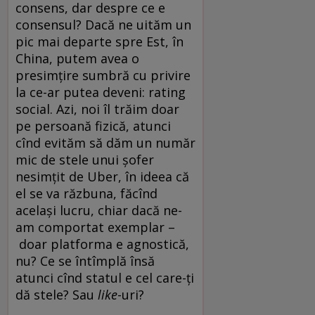
consens, dar despre ce e
consensul? Dacă ne uităm un
pic mai departe spre Est, în
China, putem avea o
presimțire sumbră cu privire
la ce-ar putea deveni: rating
social. Azi, noi îl trăim doar
pe persoană fizică, atunci
cînd evităm să dăm un număr
mic de stele unui șofer
nesimțit de Uber, în ideea că
el se va răzbuna, făcînd
același lucru, chiar dacă ne-
am comportat exemplar –
doar platforma e agnostică,
nu? Ce se întîmplă însă
atunci cînd statul e cel care-ți
dă stele? Sau
like
-uri?