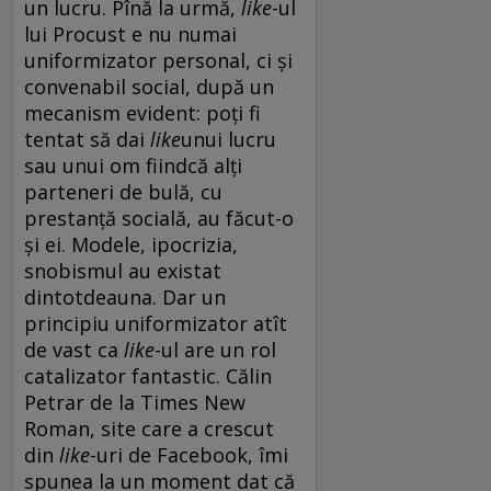
un lucru. Pînă la urmă,
like
-ul
lui Procust e nu numai
uniformizator personal, ci și
convenabil social, după un
mecanism evident: poți fi
tentat să dai
like
unui lucru
sau unui om fiindcă alți
parteneri de bulă, cu
prestanță socială, au făcut-o
și ei. Modele, ipocrizia,
snobismul au existat
dintotdeauna. Dar un
principiu uniformizator atît
de vast ca
like
-ul are un rol
catalizator fantastic. Călin
Petrar de la Times New
Roman, site care a crescut
din
like
-uri de Facebook, îmi
spunea la un moment dat că