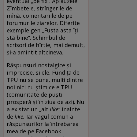
eventual „pe fix“. Aplauzele.
Zîmbetele, strîngerile de
mînă, comentariile de pe
forumurile ziarelor. Diferite
exemple gen „Fusta asta îți
stă bine“. Schimbul de
scrisori de hîrtie, mai demult,
și-a amintit altcineva.
Răspunsuri nostalgice și
imprecise, și ele. Fundița de
TPU nu se pune, mulți dintre
noi nici nu știm ce e TPU
(comunitate de puști,
prosperă și în ziua de azi). Nu
a existat un „alt
like
“ înainte
de
like.
Iar vagul comun al
răspunsurilor la întrebarea
mea de pe Facebook