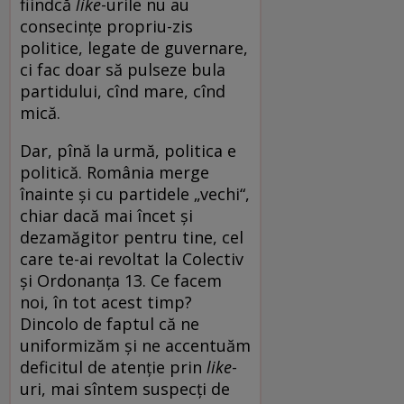
fiindcă
like
-urile nu au
consecințe propriu-zis
politice, legate de guvernare,
ci fac doar să pulseze bula
partidului, cînd mare, cînd
mică.
Dar, pînă la urmă, politica e
politică. România merge
înainte și cu partidele „vechi“,
chiar dacă mai încet și
dezamăgitor pentru tine, cel
care te-ai revoltat la Colectiv
și Ordonanța 13. Ce facem
noi, în tot acest timp?
Dincolo de faptul că ne
uniformizăm și ne accentuăm
deficitul de atenție prin
like
-
uri, mai sîntem suspecți de