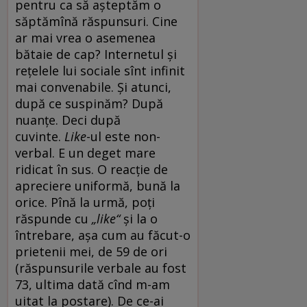
pentru ca să așteptăm o
săptămînă răspunsuri. Cine
ar mai vrea o asemenea
bătaie de cap? Internetul și
rețelele lui sociale sînt infinit
mai convenabile. Și atunci,
după ce suspinăm? După
nuanțe. Deci după
cuvinte.
Like
-ul este non-
verbal. E un deget mare
ridicat în sus. O reacție de
apreciere uniformă, bună la
orice. Pînă la urmă, poți
răspunde cu
„like“
și la o
întrebare, așa cum au făcut-o
prietenii mei, de 59 de ori
(răspunsurile verbale au fost
73, ultima dată cînd m-am
uitat la postare). De ce-ai