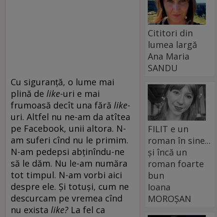
Cititori din
lumea largă
Ana Maria
SANDU
Cu siguranță, o lume mai
plină de
like
-uri e mai
frumoasă decît una fără
like
-
uri. Altfel nu ne-am da atîtea
pe Facebook, unii altora. N-
FILIT e un
am suferi cînd nu le primim.
roman în sine...
N-am pedepsi abținîndu-ne
și încă un
să le dăm. Nu le-am număra
roman foarte
tot timpul. N-am vorbi aici
bun
despre ele. Și totuși, cum ne
Ioana
descurcam pe vremea cînd
MOROȘAN
nu exista
like?
La fel ca