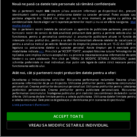
Nouă ne pasă ca datele tale personale să rămână confidențiale
Noi și partenerii noștri
606
stocăm și/sau accesăm informații pe dispozitivul dvs., precum
identificatorii cookie unici pentru prelucrarea datelor cu caracter personal. Puteți accepta sau
gestiona alegerile dvs. făcând clic mai jos sau în orice moment, pe pagina cu politica de
confidențialitate. Aceste alegeri vor fi raportate partenerilor noștri și nu vă vor afecta navigarea.
Mai
multe detalii
Noi si partenerii nostri (retelele de socializare si agentiile de publicitate partenere, precum si
furnizorii nostri de servicii de date analitice) prelucram date pentru a permite website-ului sa
functioneze, pentru a personaliza continutul si anunturile publicitare afisate in functie de
interesele si/sau profilul dvs., pentru a va oferi functionalitati aferente retelelor de socializare si
pentru a analiza traficul pe website. Beneficiati de drepturile prevazute de art. 15-22 din GDPR in
legatura cu prelucrarea datelor cu caracter personal. Aceste drepturi pot fi exercitate prin
modalitatea indicata
aici
. Prin click pe “ACCEPT TOATE”, acceptati folosirea tuturor Tehnologiilor de
tip Cookie, care implica inclusiv acceptul dvs. cu privire la stocarea/accesarea informatiilor de catre
Vendor-ii cu care colaboram. Prin click pe “VREAU SA MODIFIC SETARILE INDIVIDUAL” puteti
schimba preferintele in mod individual, mai putin cele legate de cookie strict necesare pentru
functionarea website-ului.
Atât noi, cât și partenerii noștri prelucrăm datele pentru a oferi:
Dezvoltarea și îmbunătățirea serviciilor. Măsurarea performanței reclamelor. Stocarea și/sau
accesarea informațiilor de pe un dispozitiv. Utilizarea profilurilor pentru selectarea conținutului
personalizat. Crearea profilurilor de conținut personalizat. Utilizarea profilurilor pentru selectarea
publicității personalizate. Crearea profilurilor pentru publicitate personalizată. Măsurarea
performanței conținutului. Înțelegerea publicului prin statistici sau combinații de date din surse
diferite. Utilizarea de date limitate pentru a selecta publicitatea. Utilizarea datelor limitate pentru
a selecta conținutul. Date precise de geolocație și identificarea prin scanarea dispozitivului.
Listă parteneri (furnizori)
ACCEPT TOATE
VREAU SA MODIFIC SETARILE INDIVIDUAL