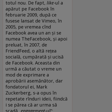
totul nou. De fapt,
like
-ul a
apărut pe Facebook în
februarie 2009, după ce
fusese lansat de Vimeo, în
2005, pe vremea cînd
Facebook avea un an și se
numea TheFacebook, și apoi
preluat, în 2007, de
FriendFeed, o altă rețea
socială, cumpărată și ucisă
de Facebook. Aceasta din
urmă a căutat o vreme un
mod de exprimare a
aprobării asemănător, dar
fondatorul ei, Mark
Zuckerberg, s-a opus în
repetate rînduri ideii, fiindcă
i se părea că ar urma să
scadă
„engagement
-ul“: