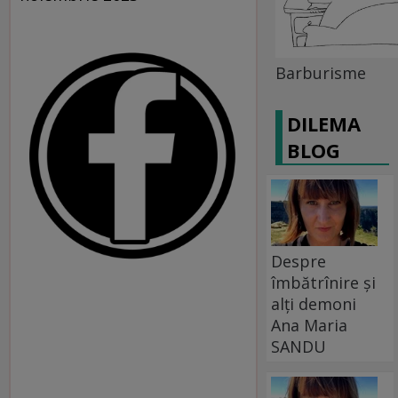
Barburisme
DILEMA
BLOG
Despre
îmbătrînire și
alți demoni
Ana Maria
SANDU