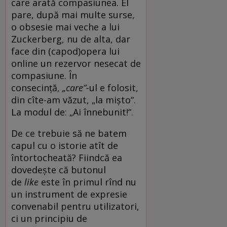
care arată compasiunea. El
pare, după mai multe surse,
o obsesie mai veche a lui
Zuckerberg, nu de alta, dar
face din (capod)opera lui
online un rezervor nesecat de
compasiune. În
consecință,
„care“-
ul e folosit,
din cîte-am văzut, „la mișto“.
La modul de: „Ai înnebunit!“.
De ce trebuie să ne batem
capul cu o istorie atît de
întortocheată? Fiindcă ea
dovedește că butonul
de
like
este în primul rînd nu
un instrument de expresie
convenabil pentru utilizatori,
ci un principiu de