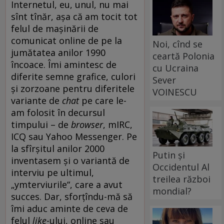
Internetul, eu, unul, nu mai
sînt tînăr, așa că am tocit tot
felul de mașinării de
comunicat online de pe la
Noi, cînd se
jumătatea anilor 1990
ceartă Polonia
încoace. Îmi amintesc de
cu Ucraina
diferite semne grafice, culori
Sever
și zorzoane pentru diferitele
VOINESCU
variante de
chat
pe care le-
am folosit în decursul
timpului – de
browser
, mIRC,
ICQ sau Yahoo Messenger. Pe
la sfîrșitul anilor 2000
Putin și
inventasem și o variantă de
Occidentul Al
interviu pe ultimul,
treilea război
„ymterviurile“, care a avut
mondial?
succes. Dar, sforțîndu-mă să
îmi aduc aminte de ceva de
felul
like
-ului, online sau