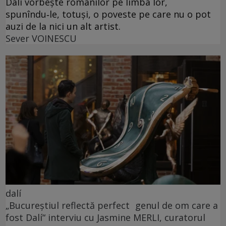
Dalí vorbește românilor pe limba lor,
spunîndu‑le, totuși, o poveste pe care nu o pot
auzi de la nici un alt artist.
Sever VOINESCU
dalí
„Bucureștiul reflectă perfect genul de om care a
fost Dalí“ interviu cu Jasmine MERLI, curatorul