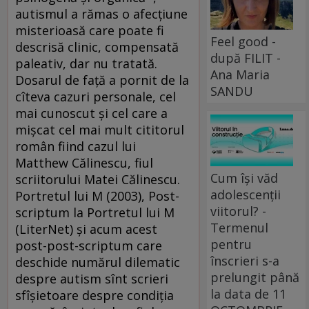
autismul a rămas o afecţiune
misterioasă care poate fi
Feel good -
descrisă clinic, compensată
după FILIT -
paleativ, dar nu tratată.
Ana Maria
Dosarul de faţă a pornit de la
SANDU
cîteva cazuri personale, cel
mai cunoscut şi cel care a
mişcat cel mai mult cititorul
român fiind cazul lui
Matthew Călinescu, fiul
Cum își văd
scriitorului Matei Călinescu.
adolescenții
Portretul lui M (2003), Post-
viitorul? -
scriptum la Portretul lui M
Termenul
(LiterNet) şi acum acest
pentru
post-post-scriptum care
înscrieri s-a
deschide numărul dilematic
prelungit până
despre autism sînt scrieri
la data de 11
sfîşietoare despre condiţia