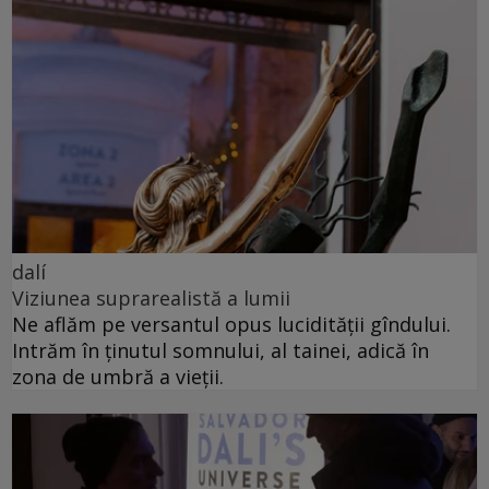
dalí
Viziunea suprarealistă a lumii
Ne aflăm pe versantul opus lucidității gîndului.
Intrăm în ținutul somnului, al tainei, adică în
zona de umbră a vieții.