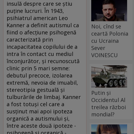
insulă despre care se ştiu
puţine lucruri. În 1943,
psihiatrul american Leo
Kanner a definit autismul ca
Noi, cînd se
fiind o afecţiune psihogenă
ceartă Polonia
caracterizată prin
cu Ucraina
incapacitatea copilului de a
Sever
intra în contact cu mediul
VOINESCU
înconjurător, şi recunoscută
clinic prin 5 mari semne:
debutul precoce, izolarea
extremă, nevoia de imuabil,
stereotipia gestuală şi
Putin și
tulburările de limbaj. Kanner
Occidentul Al
a fost totuşi cel care a
treilea război
susţinut mai apoi ipoteza
mondial?
organică a autismului şi,
între aceste două ipoteze -
psihogenă şi organică -,