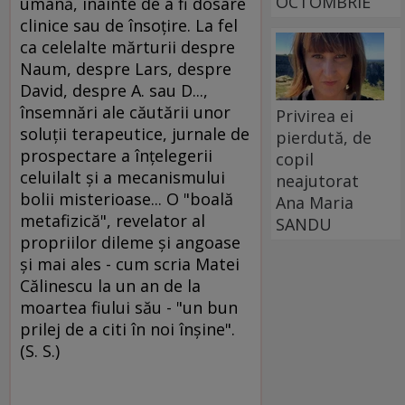
OCTOMBRIE
umană, înainte de a fi dosare
clinice sau de însoţire. La fel
ca celelalte mărturii despre
Naum, despre Lars, despre
David, despre A. sau D...,
însemnări ale căutării unor
Privirea ei
soluţii terapeutice, jurnale de
pierdută, de
prospectare a înţelegerii
copil
celuilalt şi a mecanismului
neajutorat
bolii misterioase... O "boală
Ana Maria
metafizică", revelator al
SANDU
propriilor dileme şi angoase
şi mai ales - cum scria Matei
Călinescu la un an de la
moartea fiului său - "un bun
prilej de a citi în noi înşine".
(S. S.)