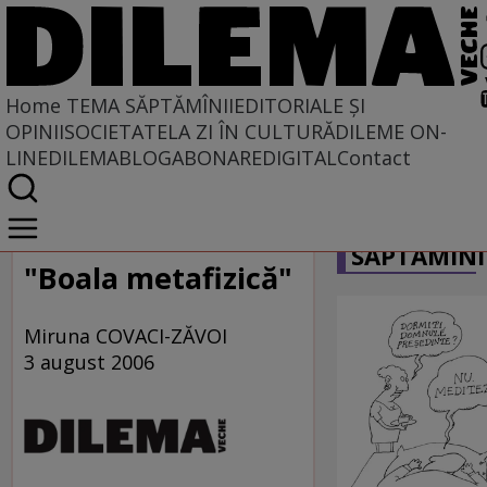
Home
TEMA SĂPTĂMÎNII
EDITORIALE ȘI
OPINII
SOCIETATE
LA ZI ÎN CULTURĂ
DILEME ON-
LINE
DILEMABLOG
ABONARE
DIGITAL
Contact
Home
CARICATU
Tema săptămînii
SĂPTĂMÎNI
"Boala metafizică"
Miruna COVACI-ZĂVOI
3 august 2006