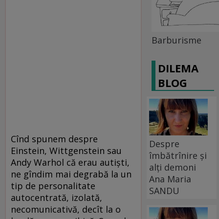
Barburisme
DILEMA
BLOG
Cînd spunem despre
Despre
Einstein, Wittgenstein sau
îmbătrînire și
Andy Warhol că erau autişti,
alți demoni
ne gîndim mai degrabă la un
Ana Maria
tip de personalitate
SANDU
autocentrată, izolată,
necomunicativă, decît la o