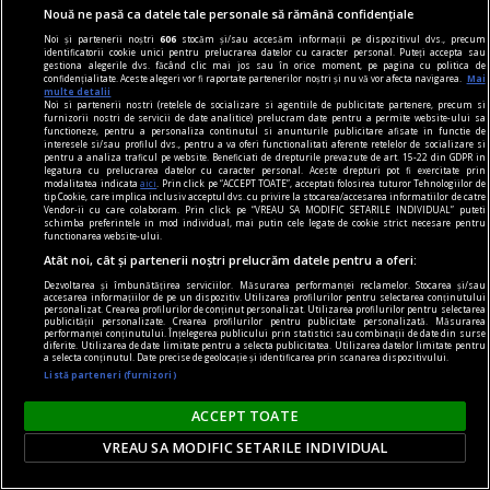
Nouă ne pasă ca datele tale personale să rămână confidențiale
Noi și partenerii noștri
606
stocăm și/sau accesăm informații pe dispozitivul dvs., precum
identificatorii cookie unici pentru prelucrarea datelor cu caracter personal. Puteți accepta sau
gestiona alegerile dvs. făcând clic mai jos sau în orice moment, pe pagina cu politica de
confidențialitate. Aceste alegeri vor fi raportate partenerilor noștri și nu vă vor afecta navigarea.
Mai
multe detalii
Noi si partenerii nostri (retelele de socializare si agentiile de publicitate partenere, precum si
furnizorii nostri de servicii de date analitice) prelucram date pentru a permite website-ului sa
functioneze, pentru a personaliza continutul si anunturile publicitare afisate in functie de
interesele si/sau profilul dvs., pentru a va oferi functionalitati aferente retelelor de socializare si
pentru a analiza traficul pe website. Beneficiati de drepturile prevazute de art. 15-22 din GDPR in
legatura cu prelucrarea datelor cu caracter personal. Aceste drepturi pot fi exercitate prin
modalitatea indicata
aici
. Prin click pe “ACCEPT TOATE”, acceptati folosirea tuturor Tehnologiilor de
tip Cookie, care implica inclusiv acceptul dvs. cu privire la stocarea/accesarea informatiilor de catre
Vendor-ii cu care colaboram. Prin click pe “VREAU SA MODIFIC SETARILE INDIVIDUAL” puteti
schimba preferintele in mod individual, mai putin cele legate de cookie strict necesare pentru
functionarea website-ului.
Atât noi, cât și partenerii noștri prelucrăm datele pentru a oferi:
Câți dintre ucraineni ar mai vota pentru aderarea
Dezvoltarea și îmbunătățirea serviciilor. Măsurarea performanței reclamelor. Stocarea și/sau
accesarea informațiilor de pe un dispozitiv. Utilizarea profilurilor pentru selectarea conținutului
țării la la UE și pentru intrarea în NATO
personalizat. Crearea profilurilor de conținut personalizat. Utilizarea profilurilor pentru selectarea
publicității personalizate. Crearea profilurilor pentru publicitate personalizată. Măsurarea
Datele unui sondaj realizat de Centrul de
performanței conținutului. Înțelegerea publicului prin statistici sau combinații de date din surse
diferite. Utilizarea de date limitate pentru a selecta publicitatea. Utilizarea datelor limitate pentru
Cercetări Sociale SOCIS în perioada 28 iulie - 2
a selecta conținutul. Date precise de geolocație și identificarea prin scanarea dispozitivului.
Listă parteneri (furnizori)
august 2026 arată că susținerea ucrainenilor
pentru aderarea la UE este mai redusă
ACCEPT TOATE
comparativ cu rezultatele unor cercetări
VREAU SA MODIFIC SETARILE INDIVIDUAL
anterioare.