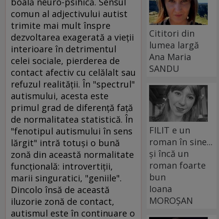
boală neuro-psihică. Sensul
comun al adjectivului autist
trimite mai mult înspre
Cititori din
dezvoltarea exagerată a vieţii
lumea largă
interioare în detrimentul
Ana Maria
celei sociale, pierderea de
SANDU
contact afectiv cu celălalt sau
refuzul realităţii. În "spectrul"
autismului, acesta este
primul grad de diferenţă faţă
de normalitatea statistică. În
FILIT e un
"fenotipul autismului în sens
roman în sine...
lărgit" intră totuşi o bună
și încă un
zonă din această normalitate
roman foarte
funcţională: introvertiţii,
bun
marii singuratici, "geniile".
Ioana
Dincolo însă de această
MOROȘAN
iluzorie zonă de contact,
autismul este în continuare o