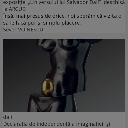
expoziției „Universului lui Salvador Dalí“ deschisă
la ARCUB
Însă, mai presus de orice, noi sperăm că vizita o
să le facă pur și simplu plăcere.
Sever VOINESCU
dalí
Declarația de independență a imaginației și