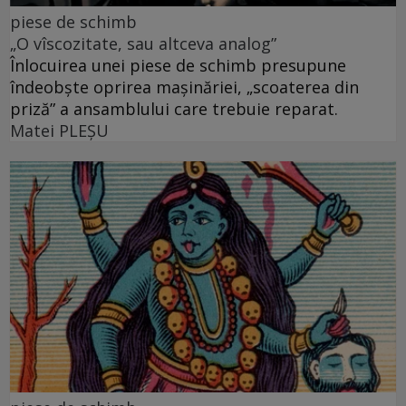
piese de schimb
„O vîscozitate, sau altceva analog”
Înlocuirea unei piese de schimb presupune
îndeobște oprirea mașinăriei, „scoaterea din
priză” a ansamblului care trebuie reparat.
Matei PLEŞU