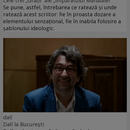
Cele trei „Grații” ale „Împăratului Mahalalei”
Se pune, astfel, întrebarea ce ratează și unde
ratează acest scriitor: fie în proasta dozare a
elementului senzațional, fie în inabila folosire a
șablonului ideologic.
dalí
Dalí la București