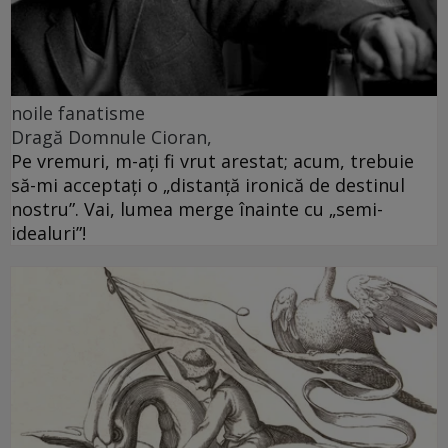
noile fanatisme
Dragă Domnule Cioran,
Pe vremuri, m-ați fi vrut arestat; acum, trebuie
să-mi acceptați o „distanță ironică de destinul
nostru”. Vai, lumea merge înainte cu „semi-
idealuri”!