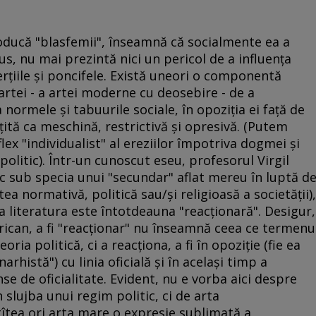
roducă "blasfemii", înseamnă că socialmente ea a
us, nu mai prezintă nici un pericol de a influenţa
nerţiile şi poncifele. Există uneori o componentă
artei - a artei moderne cu deosebire - de a
 normele şi tabuurile sociale, în opoziţia ei faţă de
ţită ca meschină, restrictivă şi opresivă. (Putem
lex "individualist" al ereziilor împotriva dogmei şi
olitic). Într-un cunoscut eseu, profesorul Virgil
c sub specia unui "secundar" aflat mereu în luptă d
tea normativă, politică sau/şi religioasă a societăţii),
 literatura este întotdeauna "reacţionară". Desigur,
can, a fi "reacţionar" nu înseamnă ceea ce termenu
ia politică, ci a reacţiona, a fi în opoziţie (fie ea
arhistă") cu linia oficială şi în acelaşi timp a
se de oficialitate. Evident, nu e vorba aici despre
 slujba unui regim politic, ci de arta
îtea ori arta mare o expresie sublimată a