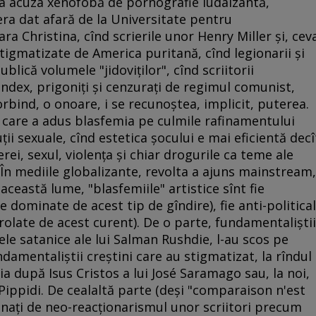
a acuza xenofobă de pornografie iudaizantă,
 era dat afară de la Universitate pentru
a Christina, cînd scrierile unor Henry Miller şi, cev
tigmatizate de America puritană, cînd legionarii şi
ublică volumele "jidoviţilor", cînd scriitorii
 index, prigoniţi şi cenzuraţi de regimul comunist,
 vorbind, o onoare, i se recunoştea, implicit, puterea.
l care a adus blasfemia pe culmile rafinamentului
luţii sexuale, cînd estetica şocului e mai eficientă decî
rei, sexul, violenţa şi chiar drogurile ca teme ale
. În mediile globalizante, revolta a ajuns mainstream,
această lume, "blasfemiile" artistice sînt fie
dominate de acest tip de gîndire), fie anti-political
trolate de acest curent). De o parte, fundamentaliştii
tele satanice ale lui Salman Rushdie, l-au scos pe
ndamentaliştii creştini care au stigmatizat, la rîndul
lia după Isus Cristos a lui José Saramago sau, la noi,
Pippidi. De cealaltă parte (deşi "comparaison n'est
ignaţi de neo-reacţionarismul unor scriitori precum