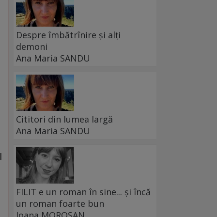
Despre îmbătrînire și alți
demoni
Ana Maria SANDU
Cititori din lumea largă
e
Ana Maria SANDU
l
FILIT e un roman în sine... și încă
un roman foarte bun
Ioana MOROȘAN