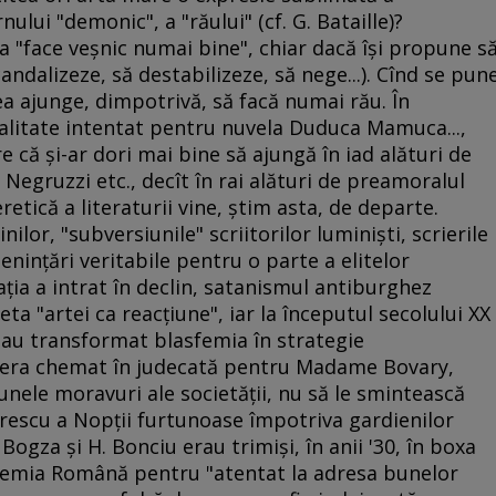
rnului "demonic", a "răului" (cf. G. Bataille)?
a "face veşnic numai bine", chiar dacă îşi propune s
candalizeze, să destabilizeze, să nege...). Cînd se pun
 ea ajunge, dimpotrivă, să facă numai rău. În
ralitate intentat pentru nuvela Duduca Mamuca...,
e că şi-ar dori mai bine să ajungă în iad alături de
Negruzzi etc., decît în rai alături de preamoralul
retică a literaturii vine, ştim asta, de departe.
inilor, "subversiunile" scriitorilor luminişti, scrierile
ninţări veritabile pentru o parte a elitelor
ţia a intrat în declin, satanismul antiburghez
ta "artei ca reacţiune", iar la începutul secolului XX
i au transformat blasfemia în strategie
t era chemat în judecată pentru Madame Bovary,
unele moravuri ale societăţii, nu să le smintească
orescu a Nopţii furtunoase împotriva gardienilor
 Bogza şi H. Bonciu erau trimişi, în anii '30, în boxa
cademia Română pentru "atentat la adresa bunelor