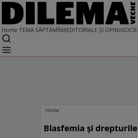
Home
TEMA SĂPTĂMÎNII
EDITORIALE ȘI OPINII
SOCIE
Home
Tema săptămînii
Blasfemia şi drepturile