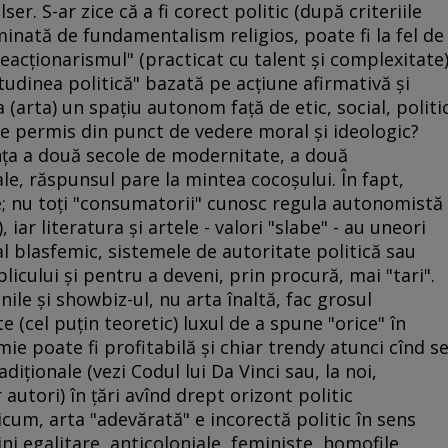
r. S-ar zice că a fi corect politic (după criteriile
minată de fundamentalism religios, poate fi la fel de
reacţionarismul" (practicat cu talent şi complexitate
tudinea politică" bazată pe acţiune afirmativă şi
a (arta) un spaţiu autonom faţă de etic, social, politi
 fie permis din punct de vedere moral şi ideologic?
nţa a două secole de modernitate, a două
ale, răspunsul pare la mintea cocoşului. În fapt,
le; nu toţi "consumatorii" cunosc regula autonomistă
), iar literatura şi artele - valori "slabe" - au uneori
l blasfemic, sistemele de autoritate politică sau
licului şi pentru a deveni, prin procură, mai "tari".
unile şi showbiz-ul, nu arta înaltă, fac grosul
e (cel puţin teoretic) luxul de a spune "orice" în
mie poate fi profitabilă şi chiar trendy atunci cînd s
diţionale (vezi Codul lui Da Vinci sau, la noi,
 autori) în ţări avînd drept orizont politic
um, arta "adevărată" e incorectă politic în sens
i egalitare, anticoloniale, feministe, homofile