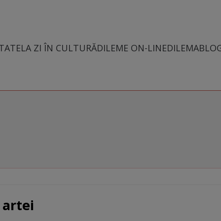
TATE
LA ZI ÎN CULTURĂ
DILEME ON-LINE
DILEMABLO
 artei