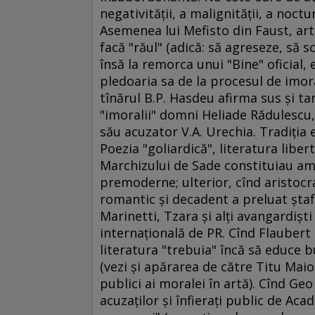
negativităţii, a malignităţii, a noctu
Asemenea lui Mefisto din Faust, art
facă "răul" (adică: să agreseze, să s
însă la remorca unui "Bine" oficial,
pledoaria sa de la procesul de imo
tînărul B.P. Hasdeu afirma sus şi tar
"imoralii" domni Heliade Rădulescu, 
său acuzator V.A. Urechia. Tradiţia e
Poezia "goliardică", literatura libert
Marchizului de Sade constituiau ame
premoderne; ulterior, cînd aristocra
romantic şi decadent a preluat ştafe
Marinetti, Tzara şi alţi avangardişt
internaţională de PR. Cînd Flauber
literatura "trebuia" încă să educe b
(vezi şi apărarea de către Titu Mai
publici ai moralei în artă). Cînd Geo
acuzaţilor şi înfieraţi public de A