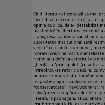
Cînd literatura încetează să mai p
încetat să mai conteze; că, altfel sp
opinia publică, de a-i destabiliza i
blasfemică în libertatea extremă a 
transgresa, contesta sau chiar sfida
autoritatea instituţionalizată resim
vedea în ea, pînă la un punct, un ref
moralei creştine instrumentalizate p
Nemoianu definea esteticul autenti
gherilă cu "principalul" (cu autorita
întrebîndu-se retoric dacă nu cumva
pentru comparatistul româno-ameri
respectiv a ajuns să desemneze în teor
"conservatoare", "revoluţionară", "an
salva/prezerva/apăra valorile respin
literatura propagandistică, aflată în
insubordonantă. Nu este oare de at