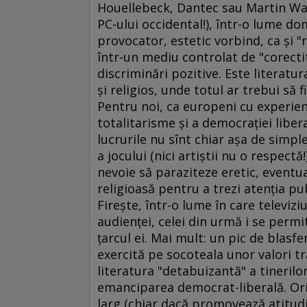
Houellebeck, Dantec sau Martin Walse
PC-ului occidental!), într-o lume do
provocator, estetic vorbind, ca şi "
într-un mediu controlat de "corecti
discriminări pozitive. Este literatur
şi religios, unde totul ar trebui să
Pentru noi, ca europeni cu experie
totalitarisme şi a democraţiei liber
lucrurile nu sînt chiar aşa de simp
a jocului (nici artiştii nu o respectă!
nevoie să paraziteze eretic, eventua
religioasă pentru a trezi atenţia pub
Fireşte, într-o lume în care televizi
audienţei, celei din urmă i se permit
ţarcul ei. Mai mult: un pic de blasfe
exercită pe socoteala unor valori tra
literatura "detabuizantă" a tinerilor
emanciparea democrat-liberală. Oric
larg (chiar dacă promovează atitudin