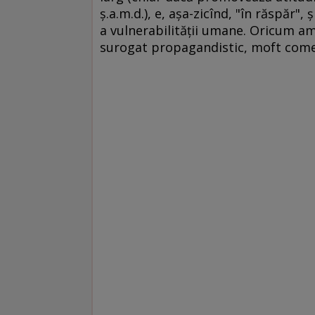
ş.a.m.d.), e, aşa-zicînd, "în răspăr"
a vulnerabilităţii umane. Oricum am 
surogat propagandistic, moft come