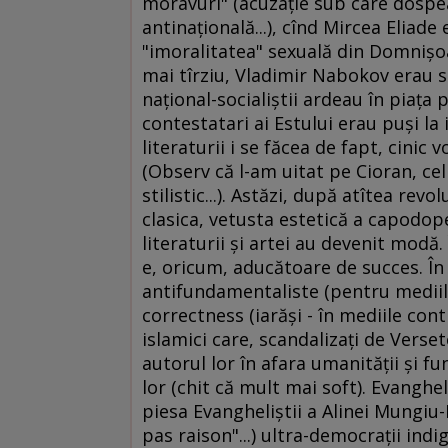
moravuri" (acuzaţie sub care dospe
antinaţională...), cînd Mircea Eliade
"imoralitatea" sexuală din Domnişoar
mai tîrziu, Vladimir Nabokov erau s
naţional-socialiştii ardeau în piaţa p
contestatari ai Estului erau puşi la
literaturii i se făcea de fapt, cinic
(Observ că l-am uitat pe Cioran, ce
stilistic...). Astăzi, după atîtea revo
clasica, vetusta estetică a capodope
literaturii şi artei au devenit modă
e, oricum, aducătoare de succes. În 
antifundamentaliste (pentru mediile 
correctness (iarăşi - în mediile con
islamici care, scandalizaţi de Verse
autorul lor în afara umanităţii şi fu
lor (chit că mult mai soft). Evanghe
piesa Evangheliştii a Alinei Mungiu-
pas raison"...) ultra-democraţii ind