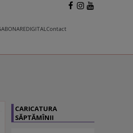
G
ABONARE
DIGITAL
Contact
CARICATURA
SĂPTĂMÎNII