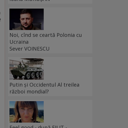
ă
e
Noi, cînd se ceartă Polonia cu
Ucraina
Sever VOINESCU
Putin și Occidentul Al treilea
război mondial?
Feel good - după FILIT -