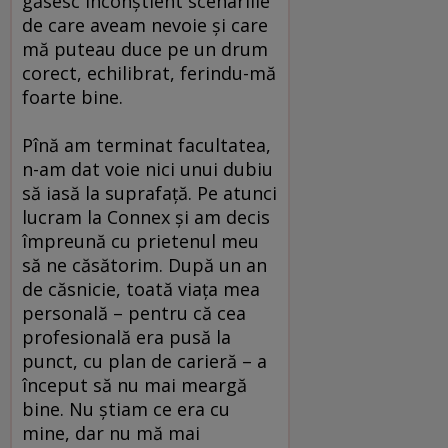
găsesc inconştient scenariile
de care aveam nevoie şi care
mă puteau duce pe un drum
corect, echilibrat, ferindu-mă
foarte bine.
Pînă am terminat facultatea,
n-am dat voie nici unui dubiu
să iasă la suprafaţă. Pe atunci
lucram la Connex şi am decis
împreună cu prietenul meu
să ne căsătorim. După un an
de căsnicie, toată viaţa mea
personală – pentru că cea
profesională era pusă la
punct, cu plan de carieră – a
început să nu mai meargă
bine. Nu ştiam ce era cu
mine, dar nu mă mai