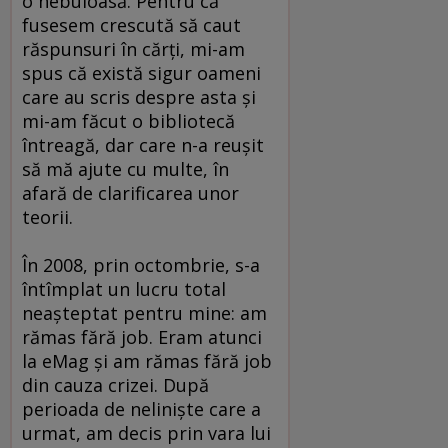
o nebuloasă. Pentru că
fusesem crescută să caut
răspunsuri în cărţi, mi-am
spus că există sigur oameni
care au scris despre asta şi
mi-am făcut o bibliotecă
întreagă, dar care n-a reuşit
să mă ajute cu multe, în
afară de clarificarea unor
teorii.
În 2008, prin octombrie, s-a
întîmplat un lucru total
neaşteptat pentru mine: am
rămas fără job. Eram atunci
la eMag şi am rămas fără job
din cauza crizei. După
perioada de nelinişte care a
urmat, am decis prin vara lui