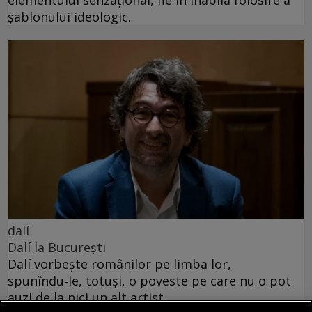
elementului senzațional, fie în inabila folosire a
șablonului ideologic.
dalí
Dalí la București
Dalí vorbește românilor pe limba lor,
spunîndu‑le, totuși, o poveste pe care nu o pot
auzi de la nici un alt artist.