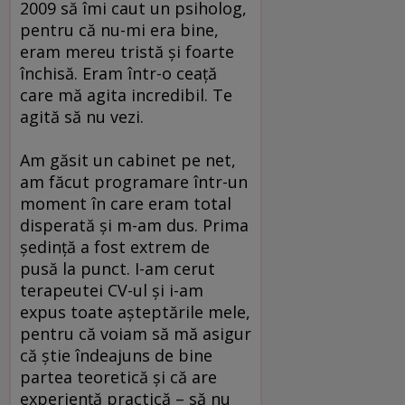
2009 să îmi caut un psiholog,
pentru că nu-mi era bine,
eram mereu tristă şi foarte
închisă. Eram într-o ceaţă
care mă agita incredibil. Te
agită să nu vezi.
Am găsit un cabinet pe net,
am făcut programare într-un
moment în care eram total
disperată şi m-am dus. Prima
şedinţă a fost extrem de
pusă la punct. I-am cerut
terapeutei CV-ul şi i-am
expus toate aşteptările mele,
pentru că voiam să mă asigur
că ştie îndeajuns de bine
partea teoretică şi că are
experienţă practică – să nu