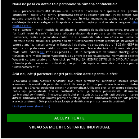
Sever VOINESCU
Nouă ne pasă ca datele tale personale să rămână confidențiale
Noi și partenerii noștri
606
stocăm și/sau accesăm informații pe dispozitivul dvs., precum
identificatorii cookie unici pentru prelucrarea datelor cu caracter personal. Puteți accepta sau
gestiona alegerile dvs. făcând clic mai jos sau în orice moment, pe pagina cu politica de
confidențialitate. Aceste alegeri vor fi raportate partenerilor noștri și nu vă vor afecta navigarea.
Mai
multe detalii
Noi si partenerii nostri (retelele de socializare si agentiile de publicitate partenere, precum si
furnizorii nostri de servicii de date analitice) prelucram date pentru a permite website-ului sa
functioneze, pentru a personaliza continutul si anunturile publicitare afisate in functie de
interesele si/sau profilul dvs., pentru a va oferi functionalitati aferente retelelor de socializare si
pentru a analiza traficul pe website. Beneficiati de drepturile prevazute de art. 15-22 din GDPR in
legatura cu prelucrarea datelor cu caracter personal. Aceste drepturi pot fi exercitate prin
modalitatea indicata
aici
. Prin click pe “ACCEPT TOATE”, acceptati folosirea tuturor Tehnologiilor de
tip Cookie, care implica inclusiv acceptul dvs. cu privire la stocarea/accesarea informatiilor de catre
Vendor-ii cu care colaboram. Prin click pe “VREAU SA MODIFIC SETARILE INDIVIDUAL” puteti
schimba preferintele in mod individual, mai putin cele legate de cookie strict necesare pentru
functionarea website-ului.
Atât noi, cât și partenerii noștri prelucrăm datele pentru a oferi:
Dezvoltarea și îmbunătățirea serviciilor. Măsurarea performanței reclamelor. Stocarea și/sau
accesarea informațiilor de pe un dispozitiv. Utilizarea profilurilor pentru selectarea conținutului
personalizat. Crearea profilurilor de conținut personalizat. Utilizarea profilurilor pentru selectarea
publicității personalizate. Crearea profilurilor pentru publicitate personalizată. Măsurarea
dalí
performanței conținutului. Înțelegerea publicului prin statistici sau combinații de date din surse
diferite. Utilizarea de date limitate pentru a selecta publicitatea. Utilizarea datelor limitate pentru
a selecta conținutul. Date precise de geolocație și identificarea prin scanarea dispozitivului.
„Bucureștiul reflectă perfect genul de om care a
Listă parteneri (furnizori)
fost Dalí“ interviu cu Jasmine MERLI, curatorul
expoziției „Universului lui Salvador Dalí“ deschisă
ACCEPT TOATE
la ARCUB
VREAU SA MODIFIC SETARILE INDIVIDUAL
Însă, mai presus de orice, noi sperăm că vizita o