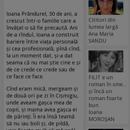
Ioana Prândurel, 30 de ani, a
Cititori din
crescut într-o familie care a
lumea largă
învăţat-o să fie precaută. Ani
Ana Maria
de-a rîndul, Ioana a construit
SANDU
bariere între viaţa personală
şi cea profesională, pînă cînd,
la un moment dat, şi-a dat
seama că nu mai ştie cine e şi
de ce crede ce crede sau de
ce face ce face.
FILIT e un
roman în sine...
Cînd eram mică, mergeam şi
și încă un
de două ori pe zi în Cişmigiu,
roman foarte
unde aveam gaşca mea de
bun
copii, şi mama avea gaşca ei
Ioana
de părinţi. Îi era însă teamă
MOROȘAN
să nu iau boli şi, de pildă,