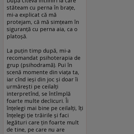
După cîteva întîlniri la care
stăteam cu perna în braţe,
mi-a explicat că mă
protejam, că mă simţeam în
siguranţă cu perna aia, ca o
platoşă.
La puţin timp după, mi-a
recomandat psihoterapia de
grup (psihodramă). Pui în
scenă momente din viaţa ta,
iar cînd ieşi din joc şi doar îi
urmăreşti pe ceilalţi
interpretînd, se întîmplă
foarte multe declicuri. Îi
înţelegi mai bine pe ceilalţi, îţi
înţelegi ţie trăirile şi faci
legături care ţin foarte mult
de tine, pe care nu are