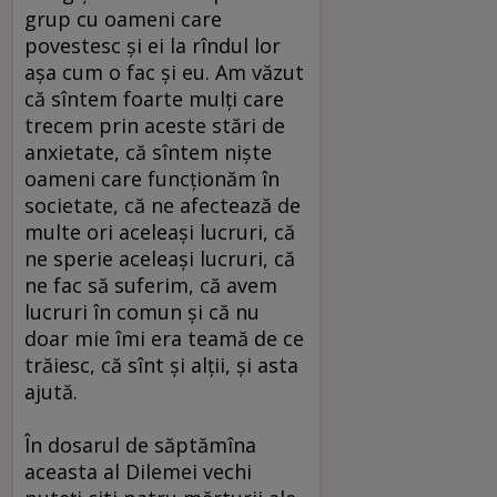
grup cu oameni care
povestesc şi ei la rîndul lor
aşa cum o fac şi eu. Am văzut
că sîntem foarte mulţi care
trecem prin aceste stări de
anxietate, că sîntem nişte
oameni care funcţionăm în
societate, că ne afectează de
multe ori aceleaşi lucruri, că
ne sperie aceleaşi lucruri, că
ne fac să suferim, că avem
lucruri în comun şi că nu
doar mie îmi era teamă de ce
trăiesc, că sînt şi alţii, şi asta
ajută.
În dosarul de săptămîna
aceasta al Dilemei vechi