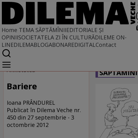
Home
TEMA SĂPTĂMÎNII
EDITORIALE ȘI
OPINII
SOCIETATE
LA ZI ÎN CULTURĂ
DILEME ON-
LINE
DILEMABLOG
ABONARE
DIGITAL
Contact
Home
CARICATU
Tema săptămînii
Anxietatea
SĂPTĂMÎNI
Bariere
Ioana PRÂNDUREL
Publicat în Dilema Veche nr.
450 din 27 septembrie - 3
octombrie 2012