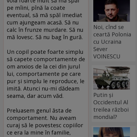
voia foarte mult să mă spăl
pe mîini, pînă la coate
eventual, să mă spăl imediat
cum ajungeam acasă. Să nu
Noi, cînd se
calc în frunze murdare. Să nu
ceartă Polonia
mă lovesc. Să nu bag în gură.
cu Ucraina
Sever
Un copil poate foarte simplu
VOINESCU
să capete comportamente de
om anxios de la cei din jurul
lui, comportamente pe care
pur şi simplu le reproduce, le
imită. Atunci nu-mi dădeam
Putin și
seama, dar acum văd.
Occidentul Al
treilea război
Preluasem genul ăsta de
mondial?
comportament. Nu aveam
curaj să le povestesc copiilor
ce era la mine în familie,