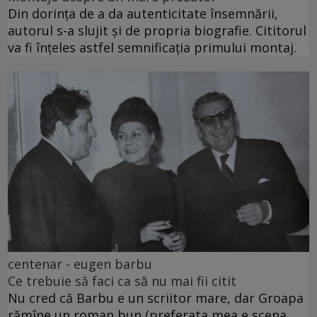
Din dorința de a da autenticitate însemnării,
autorul s-a slujit și de propria biografie. Cititorul
va fi înțeles astfel semnificația primului montaj.
centenar - eugen barbu
Ce trebuie să faci ca să nu mai fii citit
Nu cred că Barbu e un scriitor mare, dar Groapa
rămîne un roman bun (preferata mea e scena