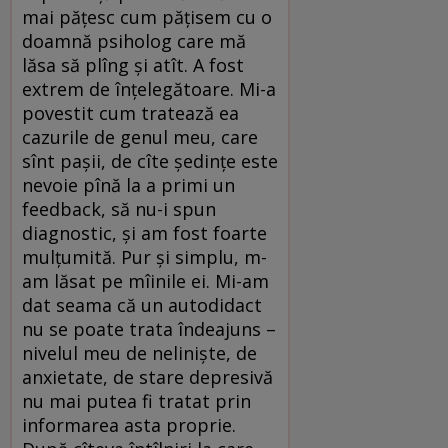
mai păţesc cum păţisem cu o
doamnă psiholog care mă
lăsa să plîng şi atît. A fost
extrem de înţelegătoare. Mi-a
povestit cum tratează ea
cazurile de genul meu, care
sînt paşii, de cîte şedinţe este
nevoie pînă la a primi un
feedback, să nu-i spun
diagnostic, şi am fost foarte
mulţumită. Pur şi simplu, m-
am lăsat pe mîinile ei. Mi-am
dat seama că un autodidact
nu se poate trata îndeajuns –
nivelul meu de nelinişte, de
anxietate, de stare depresivă
nu mai putea fi tratat prin
informarea asta proprie.