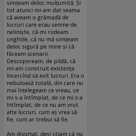
simţeam deloc mulţumită. Şi
tot atunci mi-am dat seama
că aveam o grămadă de
lucruri care erau semne de
nelinişte, că-mi rodeam
unghiile, că nu mă simţeam
deloc sigură pe mine şi că
făceam scenarii.
Descopeream, de pildă, că
mi-am construit existenţa
încercînd să evit lucruri. Era o
nebuloasă totală, din care nu
mai înţelegeam ce vreau, ce
mi s-a întîmplat, de ce mi s-a
întîmplat, de ce nu am vrut
alte lucruri, cum aş vrea să
fie, cum ar trebui să fie.
Am divorţat, deşi ştiam că nu