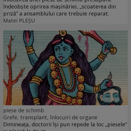
îndeobște oprirea mașinăriei, „scoaterea din
priză” a ansamblului care trebuie reparat.
Matei PLEŞU
piese de schimb
Grefe, transplant, înlocuiri de organe
Dimineața, doctorii își pun repede la loc „piesele”