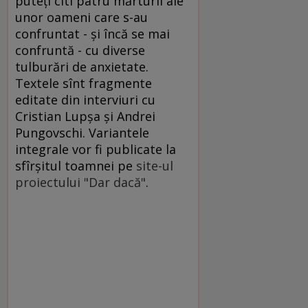
puteţi citi patru mărturii ale
unor oameni care s-au
confruntat - şi încă se mai
confruntă - cu diverse
tulburări de anxietate.
Textele sînt fragmente
editate din interviuri cu
Cristian Lupşa şi Andrei
Pungovschi. Variantele
integrale vor fi publicate la
sfîrşitul toamnei pe
site-ul
proiectului "Dar dacă"
.