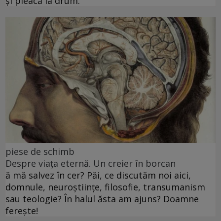
și pleacă la drum.
piese de schimb
Despre viața eternă. Un creier în borcan
ă mă salvez în cer? Păi, ce discutăm noi aici,
domnule, neuroștiințe, filosofie, transumanism
sau teologie? În halul ăsta am ajuns? Doamne
ferește!