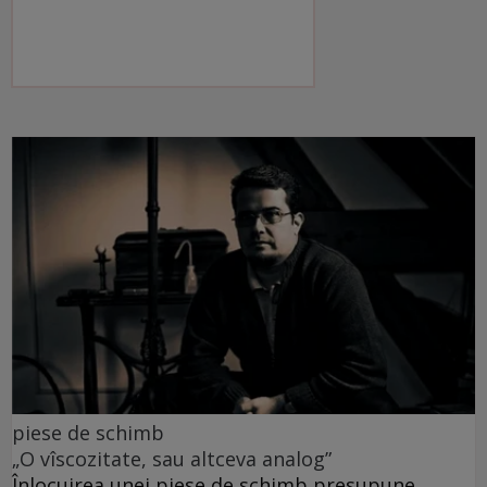
piese de schimb
„O vîscozitate, sau altceva analog”
Înlocuirea unei piese de schimb presupune