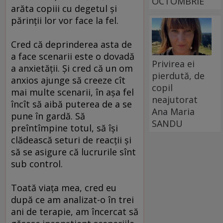
OCTOMBRIE
arăta copiii cu degetul şi
părinţii lor vor face la fel.
Cred că deprinderea asta de
a face scenarii este o dovadă
Privirea ei
a anxietăţii. Şi cred că un om
pierdută, de
anxios ajunge să creeze cît
copil
mai multe scenarii, în aşa fel
neajutorat
încît să aibă puterea de a se
Ana Maria
pune în gardă. Să
SANDU
preîntîmpine totul, să îşi
clădească seturi de reacţii şi
să se asigure că lucrurile sînt
sub control.
Toată viaţa mea, cred eu
după ce am analizat-o în trei
ani de terapie, am încercat să