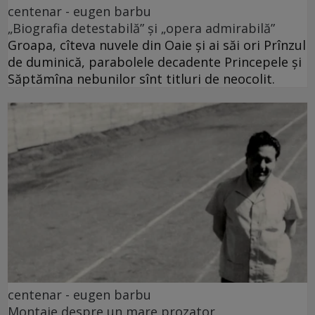
centenar - eugen barbu
„Biografia detestabilă” și „opera admirabilă”
Groapa, cîteva nuvele din Oaie și ai săi ori Prînzul
de duminică, parabolele decadente Princepele și
Săptămîna nebunilor sînt titluri de neocolit.
centenar - eugen barbu
Montaje despre un mare prozator