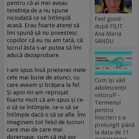
pentru că ai mei aveau
tendinţa de a nu spune
niciodată ce se întîmplă
Feel good -
acasă. Erau foarte atenţi să
după FILIT -
îmi spună să nu povestesc
Ana Maria
copiilor că eu nu am tată, că
SANDU
lucrul ăsta s-ar putea să îmi
aducă dezaprobare.
I-am spus însă prietenei mele
cele mai bune de atunci, cu
Cum își văd
care aveam şi brăţara la fel.
adolescenții
Şi apoi mi-am reproşat
viitorul? -
foarte mult că am spus şi ce-
Termenul
o să se întîmple, ce-o să se
pentru
întîmple dacă o să se afle. Îmi
înscrieri s-a
imaginam tot felul de lucruri
prelungit până
care mai de care mai
la data de 11
dureroase, cum că mă vor