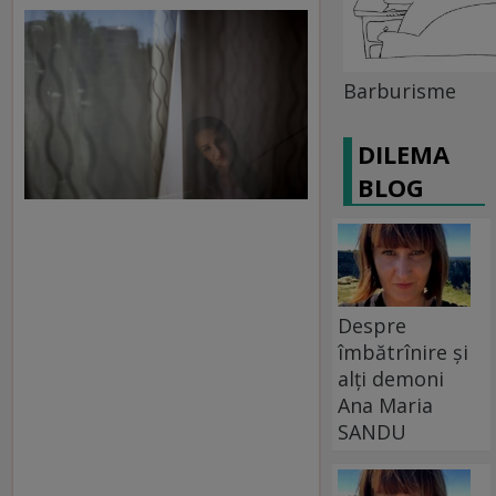
Barburisme
DILEMA
BLOG
Despre
îmbătrînire și
alți demoni
Ana Maria
SANDU