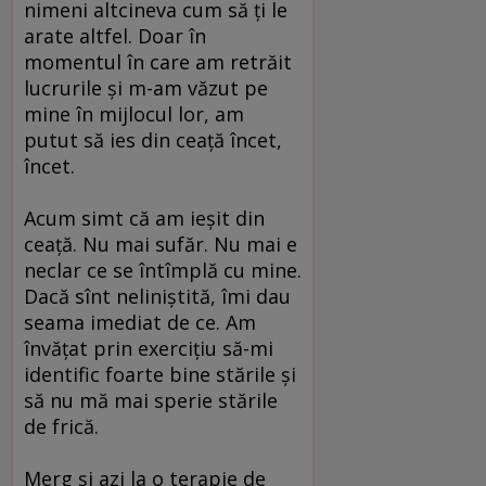
nimeni altcineva cum să ţi le
arate altfel. Doar în
momentul în care am retrăit
lucrurile şi m-am văzut pe
mine în mijlocul lor, am
putut să ies din ceaţă încet,
încet.
Acum simt că am ieşit din
ceaţă. Nu mai sufăr. Nu mai e
neclar ce se întîmplă cu mine.
Dacă sînt neliniştită, îmi dau
seama imediat de ce. Am
învăţat prin exerciţiu să-mi
identific foarte bine stările şi
să nu mă mai sperie stările
de frică.
Merg şi azi la o terapie de