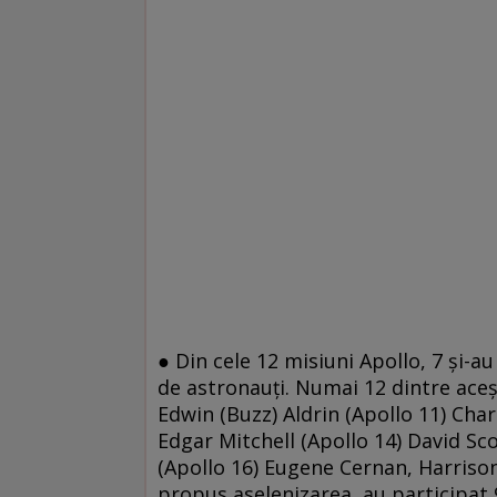
● Din cele 12 misiuni Apollo, 7 şi-a
de astronauţi. Numai 12 dintre aceş
Edwin (Buzz) Aldrin (Apollo 11) Cha
Edgar Mitchell (Apollo 14) David Sc
(Apollo 16) Eugene Cernan, Harrison
propus aselenizarea, au participat 9