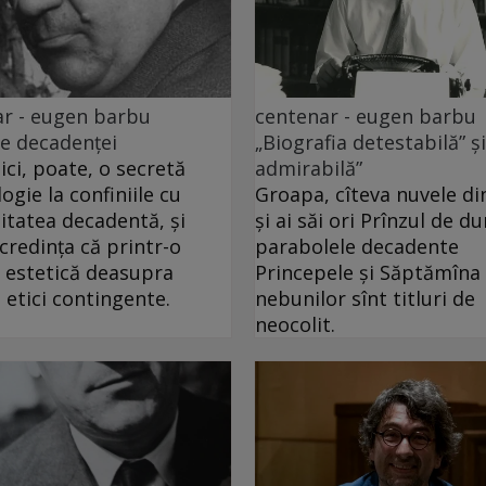
r - eugen barbu
centenar - eugen barbu
e decadenței
„Biografia detestabilă” ș
aici, poate, o secretă
admirabilă”
ogie la confiniile cu
Groapa, cîteva nuvele di
litatea decadentă, și
și ai săi ori Prînzul de d
redința că printr-o
parabolele decadente
e estetică deasupra
Princepele și Săptămîna
i etici contingente.
nebunilor sînt titluri de
neocolit.