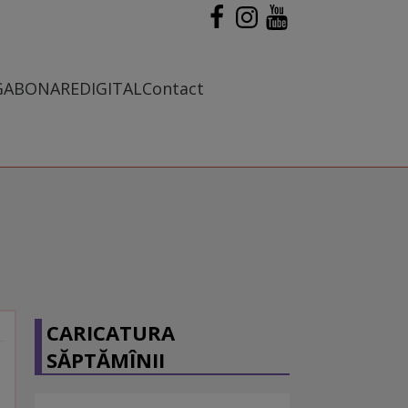
G
ABONARE
DIGITAL
Contact
CARICATURA
SĂPTĂMÎNII