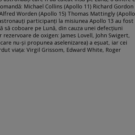
omandă: Michael Collins (Apollo 11) Richard Gordon
) Alfred Worden (Apollo 15) Thomas Mattingly (Apollo
astronauţi participanţi la misiunea Apollo 13 au fost
ră să coboare pe Lună, din cauza unei defecţiuni
r rezervoare de oxigen: James Lovell, John Swigert,
care nu-şi propunea aselenizarea) a eşuat, iar cei
erdut viaţa: Virgil Grissom, Edward White, Roger