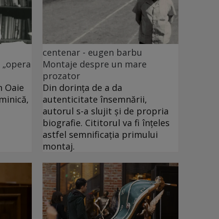
centenar - eugen barbu
i „opera
Montaje despre un mare
prozator
n Oaie
Din dorința de a da
uminică,
autenticitate însemnării,
autorul s-a slujit și de propria
biografie. Cititorul va fi înțeles
astfel semnificația primului
montaj.