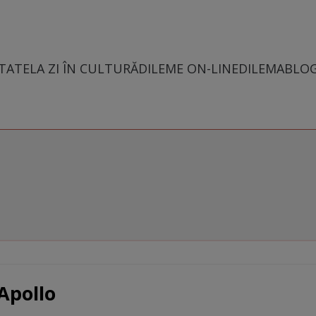
TATE
LA ZI ÎN CULTURĂ
DILEME ON-LINE
DILEMABLO
Apollo