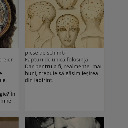
piese de schimb
creier
Făpturi de unică folosință
Dar pentru a fi, realmente, mai
e
buni, trebuie să găsim ieșirea
le,
din labirint.
ie? În
oamne