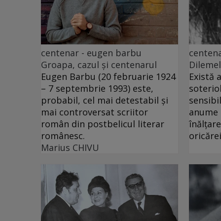
centenar - eugen barbu
centena
Groapa, cazul și centenarul
Dilemel
Eugen Barbu (20 februarie 1924
Există 
– 7 septembrie 1993) este,
soteriol
probabil, cel mai detestabil și
sensibi
mai controversat scriitor
anume c
român din postbelicul literar
înălțar
românesc.
oricăre
Marius CHIVU