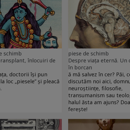
de schimb
piese de schimb
transplant, înlocuiri de
Despre viața eternă. Un 
în borcan
ța, doctorii își pun
ă mă salvez în cer? Păi, c
la loc „piesele” și pleacă
discutăm noi aici, domnu
.
neuroștiințe, filosofie,
transumanism sau teolog
halul ăsta am ajuns? D
ferește!