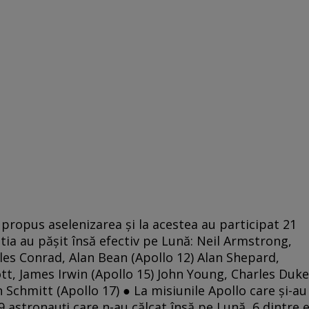
u propus aselenizarea şi la acestea au participat 21
tia au păşit însă efectiv pe Lună: Neil Armstrong,
rles Conrad, Alan Bean (Apollo 12) Alan Shepard,
ott, James Irwin (Apollo 15) John Young, Charles Duke
 Schmitt (Apollo 17) ● La misiunile Apollo care şi-au
 astronauţi care n-au călcat însă pe Lună, 6 dintre e