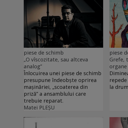
piese de schimb
piese 
„O vîscozitate, sau altceva
Grefe, 
analog”
organe
Înlocuirea unei piese de schimb
Diminea
presupune îndeobște oprirea
repede 
mașinăriei, „scoaterea din
la drum
priză” a ansamblului care
trebuie reparat.
Matei PLEŞU