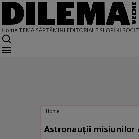
Home
TEMA SĂPTĂMÎNII
EDITORIALE ȘI OPINII
SOCIE
Home
Tema săptămînii
Astronauţii misiunilor 