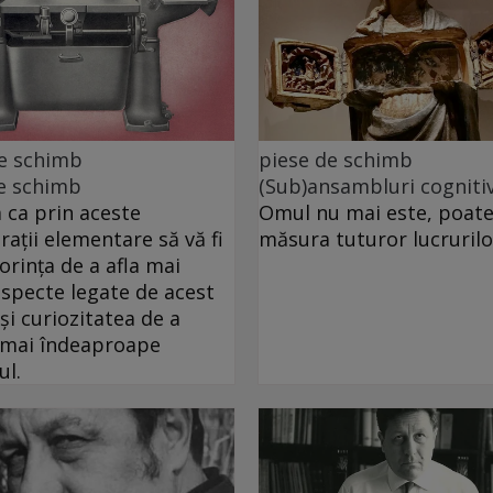
de schimb
piese de schimb
e schimb
(Sub)ansambluri cogniti
ca prin aceste
Omul nu mai este, poate
rații elementare să vă fi
măsura tuturor lucrurilo
dorința de a afla mai
specte legate de acest
 și curiozitatea de a
 mai îndeaproape
ul.