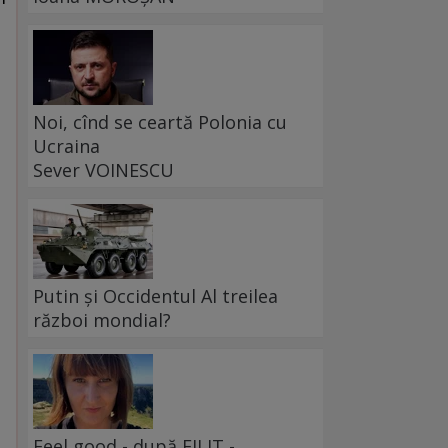
Noi, cînd se ceartă Polonia cu
Ucraina
Sever VOINESCU
Putin și Occidentul Al treilea
război mondial?
Feel good - după FILIT -