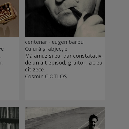
centenar - eugen barbu
ve
Cu ură și abjecție
,
Mă amuz și eu, dar constatativ,
r.
de un alt episod, grăitor, zic eu,
cît zece.
Cosmin CIOTLOŞ