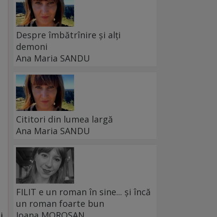
Despre îmbătrînire și alți
demoni
Ana Maria SANDU
Cititori din lumea largă
Ana Maria SANDU
FILIT e un roman în sine... și încă
un roman foarte bun
Ioana MOROȘAN
i