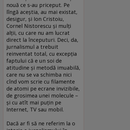
nouă ce s-au priceput. Pe
lîngă aceştia, au mai existat,
desigur, şi Ion Cristoiu,
Cornel Nistorescu şi mulţi
alţii, cu care nu am lucrat
direct la începuturi. Deci, da,
jurnalismul a trebuit
reinventat total, cu excepţia
faptului că e un soi de
atitudine şi metodă imuabilă,
care nu se va schimba nici
cînd vom scrie cu filamente
de atomi pe ecrane invizibile,
de grosimea unei molecule –
şi cu atît mai puţin pe
Internet, TV sau mobil.
Dacă ar fi să ne referim la o