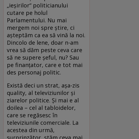
„ieşirilor“ politicianului
cutare pe holul
Parlamentului. Nu mai
mergem noi spre ştire, ci
aşteptăm ca ea să vină la noi.
Dincolo de lene, doar n-am
vrea să dăm peste ceva care
să ne supere şeful, nu? Sau
pe finanţator, care e tot mai
des personaj politic.
Există deci un strat, aşa-zis
quality, al televiziunilor şi
ziarelor politice. Şi mai e al
doilea – cel al tabloidelor,
care se regăsesc în
televiziunile comerciale. La
acestea din urmă,
surprinzător, stăm ceva mai