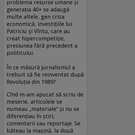
problema resurse umane şi
generaţia 40+ se adaugă
multe altele, gen criza
economică, investiţiile lui
Patriciu şi Vîntu, care au
creat hipercompetiţie,
presiunea fără precedent a
politicului.
În ce măsură jurnalismul a
trebuit să fie reinventat după
Revoluţia din 1989?
Cînd m-am apucat să scriu de
meserie, articolele se
numeau „materiale“ şi nu se
diferenţiau în ştiri,
comentarii sau reportaje. Se
băteau la maşină, la două