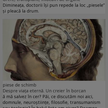
Dimineața, doctorii își pun repede la loc „piesele”
și pleacă la drum.
piese de schimb
Despre viața eternă. Un creier în borcan
ă mă salvez în cer? Păi, ce discutăm noi aici,
domnule, neuroștiințe, filosofie, transumanism
sau teologie? În halul ăsta am ajuns? Doamne