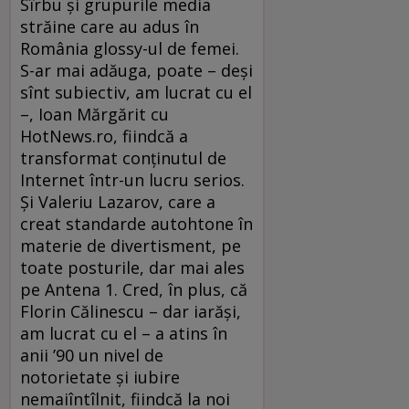
Sîrbu şi grupurile media
străine care au adus în
România glossy-ul de femei.
S-ar mai adăuga, poate – deşi
sînt subiectiv, am lucrat cu el
–, Ioan Mărgărit cu
HotNews.ro, fiindcă a
transformat conţinutul de
Internet într-un lucru serios.
Şi Valeriu Lazarov, care a
creat standarde autohtone în
materie de divertisment, pe
toate posturile, dar mai ales
pe Antena 1. Cred, în plus, că
Florin Călinescu – dar iarăşi,
am lucrat cu el – a atins în
anii ’90 un nivel de
notorietate şi iubire
nemaiîntîlnit, fiindcă la noi