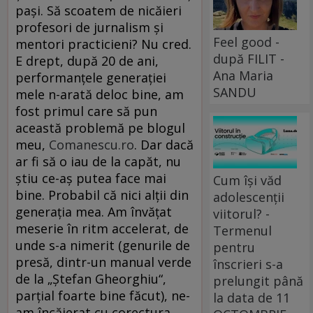
paşi. Să scoatem de nicăieri
profesori de jurnalism şi
Feel good -
mentori practicieni? Nu cred.
după FILIT -
E drept, după 20 de ani,
Ana Maria
performanţele generaţiei
SANDU
mele n-arată deloc bine, am
fost primul care să pun
această problemă pe blogul
meu,
Comanescu.ro
. Dar dacă
ar fi să o iau de la capăt, nu
ştiu ce-aş putea face mai
Cum își văd
bine. Probabil că nici alţii din
adolescenții
generaţia mea. Am învăţat
viitorul? -
meserie în ritm accelerat, de
Termenul
unde s-a nimerit (genurile de
pentru
presă, dintr-un manual verde
înscrieri s-a
de la „Ştefan Gheorghiu“,
prelungit până
parţial foarte bine făcut), ne-
la data de 11
am încăierat cu corectura