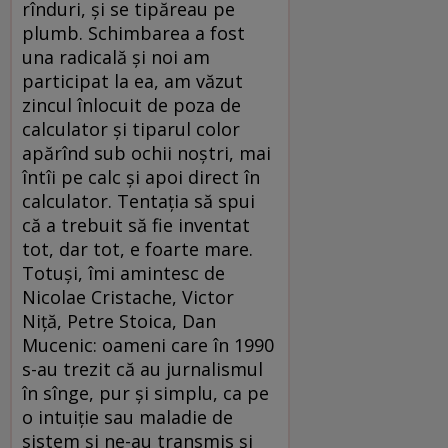
rînduri, şi se tipăreau pe
plumb. Schimbarea a fost
una radicală şi noi am
participat la ea, am văzut
zincul înlocuit de poza de
calculator şi tiparul color
apărînd sub ochii noştri, mai
întîi pe calc şi apoi direct în
calculator. Tentaţia să spui
că a trebuit să fie inventat
tot, dar tot, e foarte mare.
Totuşi, îmi amintesc de
Nicolae Cristache, Victor
Niţă, Petre Stoica, Dan
Mucenic: oameni care în 1990
s-au trezit că au jurnalismul
în sînge, pur şi simplu, ca pe
o intuiţie sau maladie de
sistem şi ne-au transmis şi