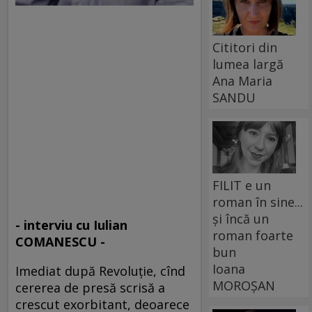
Cititori din
lumea largă
Ana Maria
SANDU
FILIT e un
roman în sine...
și încă un
- interviu cu Iulian
roman foarte
COMANESCU -
bun
Ioana
Imediat după Revoluţie, cînd
MOROȘAN
cererea de presă scrisă a
crescut exorbitant, deoarece