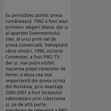
Eu periodizez politic presa
românească. 1992 a fost anul
primelor alegeri libere, dar şi
al apariţiei Evenimentului
zilei, al unui prim val de
presă comercială, îndreptată
către vînzări. 1996, victoria
Convenţiei, a fost PRO TV,
dar şi, mai puţin vizibil,
naşterea pieţei revistelor de
femei, a doua cea mai
importantă din presa scrisă
din România, prin Avantaje.
2000-2001 a fost începutul
tabloidizării prin Libertatea
şi, pe de altă parte,
pierderea de relevanţă a PRO