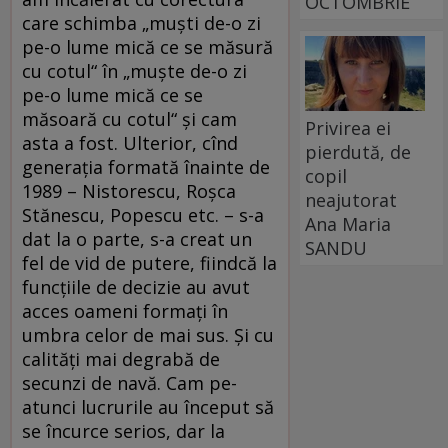
OCTOMBRIE
care schimba „muşti de-o zi
pe-o lume mică ce se măsură
cu cotul“ în „muşte de-o zi
pe-o lume mică ce se
măsoară cu cotul“ şi cam
Privirea ei
asta a fost. Ulterior, cînd
pierdută, de
generaţia formată înainte de
copil
1989 – Nistorescu, Roşca
neajutorat
Stănescu, Popescu etc. – s-a
Ana Maria
dat la o parte, s-a creat un
SANDU
fel de vid de putere, fiindcă la
funcţiile de decizie au avut
acces oameni formaţi în
umbra celor de mai sus. Şi cu
calităţi mai degrabă de
secunzi de navă. Cam pe-
atunci lucrurile au început să
se încurce serios, dar la