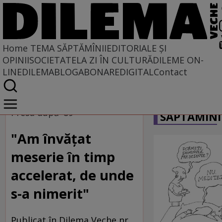
Home
TEMA SĂPTĂMÎNII
EDITORIALE ȘI
OPINII
SOCIETATE
LA ZI ÎN CULTURĂ
DILEME ON-
LINE
DILEMABLOG
ABONARE
DIGITAL
Contact
Home
CARICATU
Tema săptămînii
Presa după '89
SĂPTĂMÎNI
"Am învăţat
meserie în timp
accelerat, de unde
s-a nimerit"
Publicat în Dilema Veche nr.