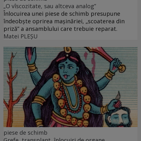
„O vîscozitate, sau altceva analog”
Înlocuirea unei piese de schimb presupune
îndeobște oprirea mașinăriei, „scoaterea din
priză” a ansamblului care trebuie reparat.
Matei PLEŞU
piese de schimb
Grefe, transplant, înlocuiri de organe