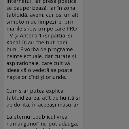
Internetul, iar presa politică
se pauperizează. Iar în zona
tabloidă, avem, curios, un alt
simptom de limpezire, prin
marile show-uri pe care PRO
TV şi Antena 1 (şi parţial şi
Kanal D) au cheltuit bani
buni. E vorba de programe
neintelectuale, dar curate şi
aspiraţionale, care cultivă
ideea că o vedetă se poate
naşte oricînd şi oriunde.
Cum s-ar putea explica
tabloidizarea, atît de hulită şi
de dorită, în aceeaşi măsură?
La eternul „publicul vrea
numai gunoi“ nu pot adăuga,