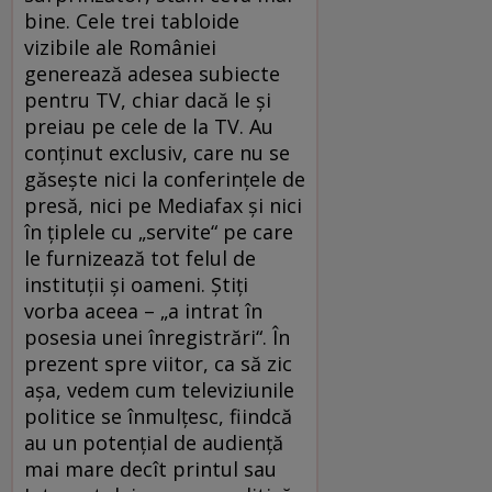
bine. Cele trei tabloide
vizibile ale României
generează adesea subiecte
pentru TV, chiar dacă le şi
preiau pe cele de la TV. Au
conţinut exclusiv, care nu se
găseşte nici la conferinţele de
presă, nici pe Mediafax şi nici
în ţiplele cu „servite“ pe care
le furnizează tot felul de
instituţii şi oameni. Ştiţi
vorba aceea – „a intrat în
posesia unei înregistrări“. În
prezent spre viitor, ca să zic
aşa, vedem cum televiziunile
politice se înmulţesc, fiindcă
au un potenţial de audienţă
mai mare decît printul sau