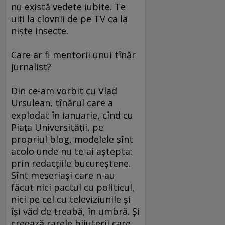
nu există vedete iubite. Te
uiţi la clovnii de pe TV ca la
nişte insecte.
Care ar fi mentorii unui tînăr
jurnalist?
Din ce-am vorbit cu Vlad
Ursulean, tînărul care a
explodat în ianuarie, cînd cu
Piaţa Universităţii, pe
propriul blog, modelele sînt
acolo unde nu te-ai aştepta:
prin redacţiile bucureştene.
Sînt meseriaşi care n-au
făcut nici pactul cu politicul,
nici pe cel cu televiziunile şi
îşi văd de treabă, în umbră. Şi
creează rarele bijuterii care