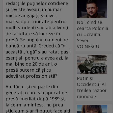
redacţiile puţinelor cotidiene
şi reviste aveau un număr
mic de angajaţi, s-a ivit
marea oportunitate pentru
Noi, cînd se
mulţi studenţi sau absolvenţi
ceartă Polonia
de facultate să lucreze în
cu Ucraina
presă. Se angajau oameni pe
Sever
bandă rulantă. Credeţi că în
VOINESCU
această „fugă“ s-au ratat paşi
esenţiali pentru a avea azi, la
mai bine de 20 de ani, o
presă puternică şi cu
adevărat profesionistă?
Putin și
Occidentul Al
Am făcut şi eu parte din
treilea război
generaţia care s-a apucat de
mondial?
presă imediat după 1989 şi,
la ce-mi amintesc, nu prea
ştiu cum s-ar fi putut face alţi