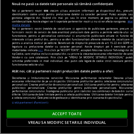
Nouă ne pasă ca datele tale personale să rămână confidențiale
Noi și partenerii noștri
606
stocăm și/sau accesăm informații pe dispozitivul dvs., precum
identificatorii cookie unici pentru prelucrarea datelor cu caracter personal. Puteți accepta sau
gestiona alegerile dvs. făcând clic mai jos sau în orice moment, pe pagina cu politica de
confidențialitate. Aceste alegeri vor fi raportate partenerilor noștri și nu vă vor afecta navigarea.
Mai
multe detalii
Noi si partenerii nostri (retelele de socializare si agentiile de publicitate partenere, precum si
furnizorii nostri de servicii de date analitice) prelucram date pentru a permite website-ului sa
centenar - eugen barbu
functioneze, pentru a personaliza continutul si anunturile publicitare afisate in functie de
interesele si/sau profilul dvs., pentru a va oferi functionalitati aferente retelelor de socializare si
Cu ură și abjecție
pentru a analiza traficul pe website. Beneficiati de drepturile prevazute de art. 15-22 din GDPR in
legatura cu prelucrarea datelor cu caracter personal. Aceste drepturi pot fi exercitate prin
Mă amuz și eu, dar constatativ, de un alt episod,
modalitatea indicata
aici
. Prin click pe “ACCEPT TOATE”, acceptati folosirea tuturor Tehnologiilor de
tip Cookie, care implica inclusiv acceptul dvs. cu privire la stocarea/accesarea informatiilor de catre
grăitor, zic eu, cît zece.
Vendor-ii cu care colaboram. Prin click pe “VREAU SA MODIFIC SETARILE INDIVIDUAL” puteti
schimba preferintele in mod individual, mai putin cele legate de cookie strict necesare pentru
Cosmin CIOTLOŞ
functionarea website-ului.
Atât noi, cât și partenerii noștri prelucrăm datele pentru a oferi:
Dezvoltarea și îmbunătățirea serviciilor. Măsurarea performanței reclamelor. Stocarea și/sau
accesarea informațiilor de pe un dispozitiv. Utilizarea profilurilor pentru selectarea conținutului
personalizat. Crearea profilurilor de conținut personalizat. Utilizarea profilurilor pentru selectarea
publicității personalizate. Crearea profilurilor pentru publicitate personalizată. Măsurarea
performanței conținutului. Înțelegerea publicului prin statistici sau combinații de date din surse
diferite. Utilizarea de date limitate pentru a selecta publicitatea. Utilizarea datelor limitate pentru
a selecta conținutul. Date precise de geolocație și identificarea prin scanarea dispozitivului.
Listă parteneri (furnizori)
ACCEPT TOATE
VREAU SA MODIFIC SETARILE INDIVIDUAL