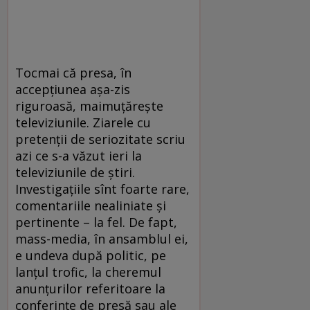
Tocmai că presa, în
accepţiunea aşa-zis
riguroasă, maimuţăreşte
televiziunile. Ziarele cu
pretenţii de seriozitate scriu
azi ce s-a văzut ieri la
televiziunile de ştiri.
Investigaţiile sînt foarte rare,
comentariile nealiniate şi
pertinente – la fel. De fapt,
mass-media, în ansamblul ei,
e undeva după politic, pe
lanţul trofic, la cheremul
anunţurilor referitoare la
conferinţe de presă sau ale