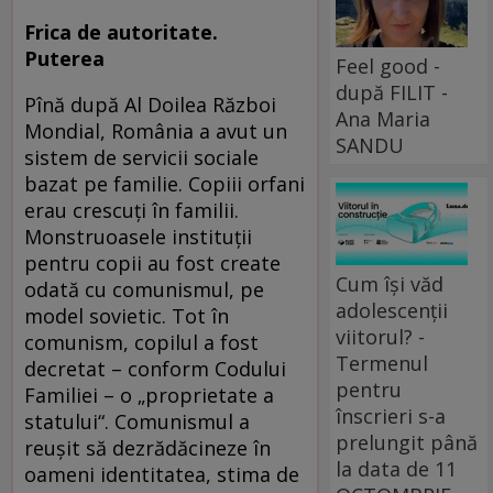
Frica de autoritate.
Puterea
Feel good -
după FILIT -
Pînă după Al Doilea Război
Ana Maria
Mondial, România a avut un
SANDU
sistem de servicii sociale
bazat pe familie. Copiii orfani
erau crescuţi în familii.
Monstruoasele instituţii
pentru copii au fost create
Cum își văd
odată cu comunismul, pe
adolescenții
model sovietic. Tot în
viitorul? -
comunism, copilul a fost
Termenul
decretat – conform Codului
pentru
Familiei – o „proprietate a
înscrieri s-a
statului“. Comunismul a
prelungit până
reuşit să dezrădăcineze în
la data de 11
oameni identitatea, stima de