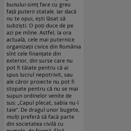
bunului-simţ face cu greu
faţă puterii statale. Iar dacă
nu te opui, eşti lăsat să
subzişti. O poţi duce de pe
azi pe mîine. Astfel, la ora
actuală, cele mai puternice
organizaţii civice din România
sînt cele finanţate din
exterior, din surse care nu
pot fi tăiate pentru că ai
spus lucrul nepotrivit, sau
ale căror proiecte nu pot fi
stopate pentru că nu se mai
supun ordinelor venite de
sus: „Capul plecat, sabia nu-l
taie“. De dragul unor bugete,
mulţi preferă să facă parte
din societatea civilă cu
numele, de formă, fără