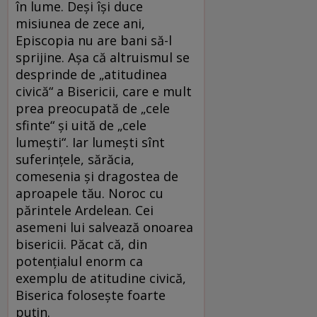
în lume. Deşi îşi duce
misiunea de zece ani,
Episcopia nu are bani să-l
sprijine. Aşa că altruismul se
desprinde de „atitudinea
civică“ a Bisericii, care e mult
prea preocupată de „cele
sfinte“ şi uită de „cele
lumeşti“. Iar lumeşti sînt
suferinţele, sărăcia,
comesenia şi dragostea de
aproapele tău. Noroc cu
părintele Ardelean. Cei
asemeni lui salvează onoarea
bisericii. Păcat că, din
potenţialul enorm ca
exemplu de atitudine civică,
Biserica foloseşte foarte
puţin.