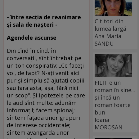
- între secția de reanimare
Cititori din
și sala de nașteri -
lumea largă
Ana Maria
Agendele ascunse
SANDU
Din cînd în cînd, în
conversaţii, sînt întrebat pe
un ton conspirativ: „Ce faceţi
voi, de fapt? N-aţi venit aici
pur şi simplu să ajutaţi copiii
FILIT e un
sau ţara asta, aşa, fără nici
roman în sine...
un scop“. Şi ipotezele pe care
și încă un
le aud sînt multe: adunăm
roman foarte
informaţii; facem spionaj;
bun
sîntem faţada unor grupuri
Ioana
de interese occidentale;
MOROȘAN
sîntem avangarda unor