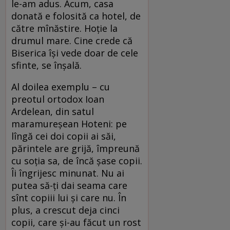
le-am adus. Acum, casa
donată e folosită ca hotel, de
către mînăstire. Hoţie la
drumul mare. Cine crede că
Biserica îşi vede doar de cele
sfinte, se înşală.
Al doilea exemplu – cu
preotul ortodox Ioan
Ardelean, din satul
maramureşean Hoteni: pe
lîngă cei doi copii ai săi,
părintele are grijă, împreună
cu soţia sa, de încă şase copii.
Îi îngrijesc minunat. Nu ai
putea să-ţi dai seama care
sînt copiii lui şi care nu. În
plus, a crescut deja cinci
copii, care şi-au făcut un rost