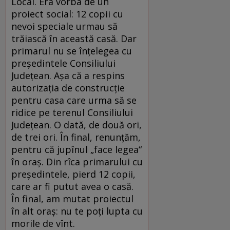
Local. Era vorba de un
proiect social: 12 copii cu
nevoi speciale urmau să
trăiască în această casă. Dar
primarul nu se înţelegea cu
preşedintele Consiliului
Judeţean. Aşa că a respins
autorizaţia de construcţie
pentru casa care urma să se
ridice pe terenul Consiliului
Judeţean. O dată, de două ori,
de trei ori. În final, renunţăm,
pentru că jupînul „face legea“
în oraş. Din rîca primarului cu
preşedintele, pierd 12 copii,
care ar fi putut avea o casă.
În final, am mutat proiectul
în alt oraş: nu te poţi lupta cu
morile de vînt.