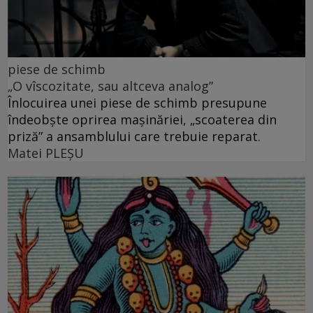
piese de schimb
„O vîscozitate, sau altceva analog”
Înlocuirea unei piese de schimb presupune
îndeobște oprirea mașinăriei, „scoaterea din
priză” a ansamblului care trebuie reparat.
Matei PLEŞU