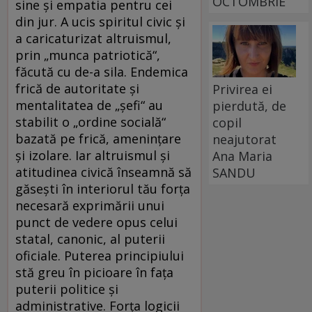
OCTOMBRIE
sine şi empatia pentru cei
din jur. A ucis spiritul civic şi
a caricaturizat altruismul,
prin „munca patriotică“,
făcută cu de-a sila. Endemica
frică de autoritate şi
Privirea ei
mentalitatea de „şefi“ au
pierdută, de
stabilit o „ordine socială“
copil
bazată pe frică, ameninţare
neajutorat
şi izolare. Iar altruismul şi
Ana Maria
atitudinea civică înseamnă să
SANDU
găseşti în interiorul tău forţa
necesară exprimării unui
punct de vedere opus celui
statal, canonic, al puterii
oficiale. Puterea principiului
stă greu în picioare în faţa
puterii politice şi
administrative. Forţa logicii