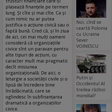
trusturi financiare care-şi
plasează finanţele pe termen
lung. Şi cîte şi mai cîte. Ca şi
cum nimic nu ar putea
Noi, cînd se
justifica o acţiune civică sau o
ceartă Polonia
faptă bună. Cred că, şi în ziua
cu Ucraina
de azi, cei mai mulţi oameni
Sever
consideră că organizaţiile
VOINESCU
civice sînt un paravan pentru
alte tipuri de acţiuni, cu
caracter mult mai pragmatic
decît misiunea
organizaţională. De aici, o
Putin și
letargie a societăţii civile şi o
Occidentul Al
lipsă de încredere bine
treilea război
înrădăcinată, care se
mondial?
oglindesc în subfinanţarea
dramatică a organizaţiilor
civice.