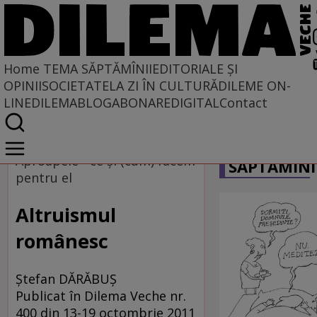
Home
TEMA SĂPTĂMÎNII
EDITORIALE ȘI
OPINII
SOCIETATE
LA ZI ÎN CULTURĂ
DILEME ON-
LINE
DILEMABLOG
ABONARE
DIGITAL
Contact
Home
CARICATU
Tema săptămînii
Aproapele - ce și (cum) facem
SĂPTĂMÎNI
pentru el
Altruismul
românesc
Ștefan DĂRĂBUȘ
Publicat în Dilema Veche nr.
400 din 13-19 octombrie 2011