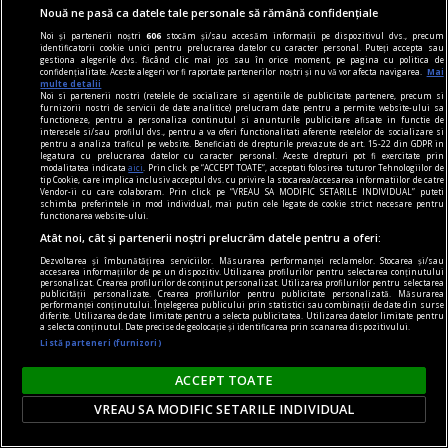
Nouă ne pasă ca datele tale personale să rămână confidențiale
dalí
Noi și partenerii noștri
606
stocăm și/sau accesăm informații pe dispozitivul dvs., precum
identificatorii cookie unici pentru prelucrarea datelor cu caracter personal. Puteți accepta sau
Dalí la București
gestiona alegerile dvs. făcând clic mai jos sau în orice moment, pe pagina cu politica de
confidențialitate. Aceste alegeri vor fi raportate partenerilor noștri și nu vă vor afecta navigarea.
Mai
Dalí vorbește românilor pe limba lor,
multe detalii
Noi si partenerii nostri (retelele de socializare si agentiile de publicitate partenere, precum si
spunîndu‑le, totuși, o poveste pe care nu o pot
furnizorii nostri de servicii de date analitice) prelucram date pentru a permite website-ului sa
functioneze, pentru a personaliza continutul si anunturile publicitare afisate in functie de
auzi de la nici un alt artist.
interesele si/sau profilul dvs., pentru a va oferi functionalitati aferente retelelor de socializare si
pentru a analiza traficul pe website. Beneficiati de drepturile prevazute de art. 15-22 din GDPR in
Sever VOINESCU
legatura cu prelucrarea datelor cu caracter personal. Aceste drepturi pot fi exercitate prin
modalitatea indicata
aici
. Prin click pe “ACCEPT TOATE”, acceptati folosirea tuturor Tehnologiilor de
tip Cookie, care implica inclusiv acceptul dvs. cu privire la stocarea/accesarea informatiilor de catre
Vendor-ii cu care colaboram. Prin click pe “VREAU SA MODIFIC SETARILE INDIVIDUAL” puteti
schimba preferintele in mod individual, mai putin cele legate de cookie strict necesare pentru
functionarea website-ului.
Atât noi, cât și partenerii noștri prelucrăm datele pentru a oferi:
Dezvoltarea și îmbunătățirea serviciilor. Măsurarea performanței reclamelor. Stocarea și/sau
accesarea informațiilor de pe un dispozitiv. Utilizarea profilurilor pentru selectarea conținutului
personalizat. Crearea profilurilor de conținut personalizat. Utilizarea profilurilor pentru selectarea
publicității personalizate. Crearea profilurilor pentru publicitate personalizată. Măsurarea
performanței conținutului. Înțelegerea publicului prin statistici sau combinații de date din surse
diferite. Utilizarea de date limitate pentru a selecta publicitatea. Utilizarea datelor limitate pentru
a selecta conținutul. Date precise de geolocație și identificarea prin scanarea dispozitivului.
Listă parteneri (furnizori)
ACCEPT TOATE
VREAU SA MODIFIC SETARILE INDIVIDUAL