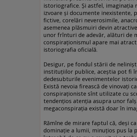
istoriografice. Şi astfel, imaginaţi
izvoare şi documente inexistente, 
fictive, corelări neverosimile, anacro
asemenea plăsmuiri devin atractive
unor frînturi de adevăr, alături de m
conspiraţionismul apare mai atractiv
istoriografia oficială.
Desigur, pe fondul stării de nelini
instituţiilor publice, aceştia pot fi 
dedesubturile evenimentelor istoric
Există nevoia firească de vinovaţi ca
conspiraţioniste sînt utilizate cu 
tendenţios atenţia asupra unor falş
megaconspiraţia există doar în imag
Rămîne de mirare faptul că, deşi ca
dominaţie a lumii, minuţios pus la 