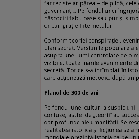
fanteziste ar părea – de pildă, cele
guvernanţi... Pe fondul unei îngrijo
născociri fabuloase sau pur şi simpl
oricui, graţie Internetului.
Conform teoriei conspiraţiei, eveni
plan secret. Versiunile populare ale
asupra unei lumi controlate de o m
vizibile, toate marile evenimente din
secretă. Tot ce s-a întîmplat în ist
care acţionează metodic, după un pl
Planul de 300 de ani
Pe fondul unei culturi a suspiciunii
confuze, astfel de „teorii“ au succe
dar profunde ale umanităţii. Se rescr
realitatea istorică şi ficţiunea se a
mondiale prezintă istoria ca pe un 