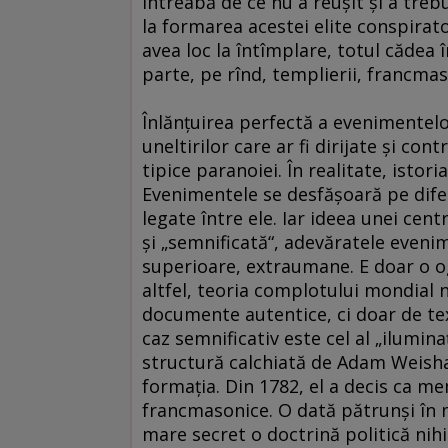
întreabă de ce nu a reuşit şi a trebu
la formarea acestei elite conspirato
avea loc la întîmplare, totul cădea 
parte, pe rînd, templierii, francmaso
Înlănţuirea perfectă a evenimentelor 
uneltirilor care ar fi dirijate şi con
tipice paranoiei. În realitate, istori
Evenimentele se desfăşoară pe diferi
legate între ele. Iar ideea unei cent
şi „semnificată“, adevăratele eveni
superioare, extraumane. E doar o ogl
altfel, teoria complotului mondial 
documente autentice, ci doar de te
caz semnificativ este cel al „ilumina
structură calchiată de Adam Weishau
formaţia. Din 1782, el a decis ca mem
francmasonice. O dată pătrunşi în
mare secret o doctrină politică nihil