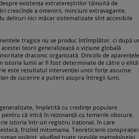
 despre existenţa extratereştrilor tăinuită de
rări crescînde a omenirii, minciuni extravagante,
u deliruri nici măcar sistematizate sînt accesibile
mentele tragice nu se produc întîmplător, ci după u
 acestei teorii generalizează o viziune globală
inoritate draconic organizată. Dincolo de aparenţel
 istoria lumii ar fi fost determinate de către o elită
orie este rezultatul intervenţiei unor forţe ascunse
an de cucerire a puterii asupra întregii lumi.
 generalizate, împletită cu credinţe populare
s pentru că intră în rezonanţă cu temerile obscure,
ie istoria într-un registru iraţional, în care
mestecă, frizînd mitomania. Teoreticienii conspiraţiei
roman poliţist, eludînd toate regulile metodologiei