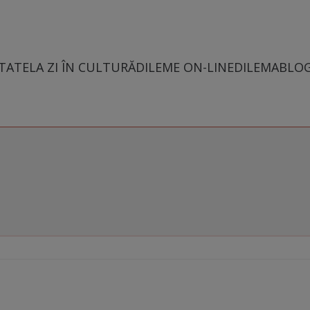
TATE
LA ZI ÎN CULTURĂ
DILEME ON-LINE
DILEMABLO