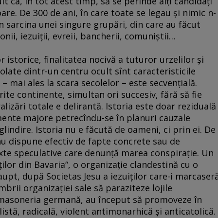
it ca, în tot acest timp, să se perinde alţi candidaţi
are. De 300 de ani, în care toate se legau şi nimic n-
în sarcina unei singure grupări, din care au făcut
nii, iezuiţii, evreii, bancherii, comuniştii…
istorice, finalitatea nocivă a tuturor urzelilor şi
trolate dintr-un centru ocult sînt caracteristicile
a – mai ales la scara secolelor – este secvenţială.
te continente, simultan ori succesiv, fără să fie
ralizări totale e delirantă. Istoria este doar reziduală
mente majore petrecîndu-se în planuri cauzale
indire. Istoria nu e făcută de oameni, ci prin ei. De
nu dispune efectiv de fapte concrete sau de
xte speculative care denunţă marea conspiraţie. Un
ţilor din Bavaria“, o organizaţie clandestină cu o
pt, după Societas Jesu a iezuiţilor care-i marcaser
brii organizaţiei sale să paraziteze lojile
 masoneria germană, au început să promoveze în
istă, radicală, violent antimonarhică şi anticatolică.