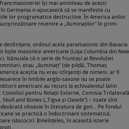
 ai francmasoneriei îşi mai aminteau de aceşti
 şi în Germania n-apucaseră să se manifeste cu
ţiile lor programatice destructive. În America anilor
o surprinzătoare revenire a „iluminaţilor“ în prim-
de desfiinţare, ordinul acela paramasonic din Bavaria
eze în lojile masonice americane (Loja Columbia din New
ici, bănuiala că o serie de fruntaşi ai Revoluţiei
demnitari, erau „iluminaţi“ (de pildă, Thomas
America aceştia nu erau stînjeniţi de nimeni, ar fi
 Deoarece în limbile anglo-saxone nu se poate
editorii americani au recurs la echivalentul latin
: Consiliul pentru Relaţii Externe, Comisia Trilaterală
 Skull and Bones („Tigva şi Oasele“) – toate sînt
 adevărată obsesie în literatura de gen… Pe fondul
icane se practică o îndoctrinare sistematică,
are născociri. Bineînţeles, în această isterie
ipsiţi…