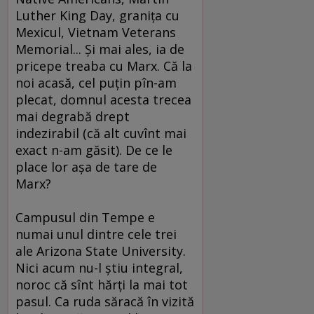
Luther King Day, graniţa cu
Mexicul, Vietnam Veterans
Memorial... Şi mai ales, ia de
pricepe treaba cu Marx. Că la
noi acasă, cel puţin pîn-am
plecat, domnul acesta trecea
mai degrabă drept
indezirabil (că alt cuvînt mai
exact n-am găsit). De ce le
place lor aşa de tare de
Marx?
Campusul din Tempe e
numai unul dintre cele trei
ale Arizona State University.
Nici acum nu-l ştiu integral,
noroc că sînt hărţi la mai tot
pasul. Ca ruda săracă în vizită