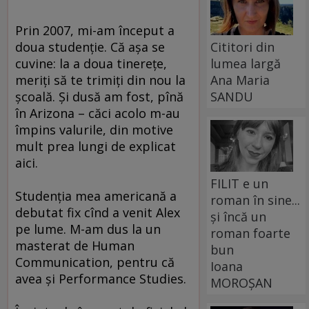
Prin 2007, mi-am început a
doua studenţie. Că aşa se
Cititori din
cuvine: la a doua tinereţe,
lumea largă
meriţi să te trimiţi din nou la
Ana Maria
şcoală. Şi dusă am fost, pînă
SANDU
în Arizona – căci acolo m-au
împins valurile, din motive
mult prea lungi de explicat
aici.
FILIT e un
Studenţia mea americană a
roman în sine...
debutat fix cînd a venit Alex
și încă un
pe lume. M-am dus la un
roman foarte
masterat de Human
bun
Communication, pentru că
Ioana
avea şi Performance Studies.
MOROȘAN