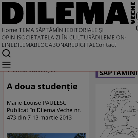
Home
TEMA SĂPTĂMÎNII
EDITORIALE ȘI
OPINII
SOCIETATE
LA ZI ÎN CULTURĂ
DILEME ON-
LINE
DILEMABLOG
ABONARE
DIGITAL
Contact
Home
CARICATU
Tema săptămînii
Vremea studenţiei
SĂPTĂMÎNI
A doua studenţie
Marie-Louise PAULESC
Publicat în Dilema Veche nr.
473 din 7-13 martie 2013