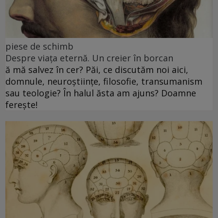
piese de schimb
Despre viața eternă. Un creier în borcan
ă mă salvez în cer? Păi, ce discutăm noi aici,
domnule, neuroștiințe, filosofie, transumanism
sau teologie? În halul ăsta am ajuns? Doamne
ferește!