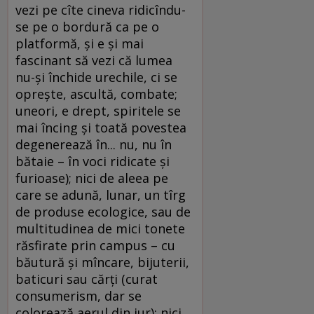
vezi pe cîte cineva ridicîndu-
se pe o bordură ca pe o
platformă, şi e şi mai
fascinant să vezi că lumea
nu-şi închide urechile, ci se
opreşte, ascultă, combate;
uneori, e drept, spiritele se
mai încing şi toată povestea
degenerează în... nu, nu în
bătaie – în voci ridicate şi
furioase); nici de aleea pe
care se adună, lunar, un tîrg
de produse ecologice, sau de
multitudinea de mici tonete
răsfirate prin campus – cu
băutură şi mîncare, bijuterii,
baticuri sau cărţi (curat
consumerism, dar se
colorează aerul din jur); nici