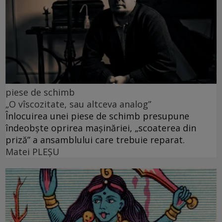
piese de schimb
„O vîscozitate, sau altceva analog”
Înlocuirea unei piese de schimb presupune
îndeobște oprirea mașinăriei, „scoaterea din
priză” a ansamblului care trebuie reparat.
Matei PLEŞU