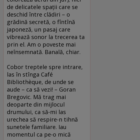
de delicatele spaţii care se
deschid între clădiri – o
grădină secretă, o fîntînă
japoneză, un pasaj care
vibrează sonor la trecerea ta
prin el. Am o poveste mai
neînsemnată. Banală, chiar.
Cobor treptele spre intrare,
las în stînga Café
Bibliothèque, de unde se
aude – ca să vezi! – Goran
Bregovic. Mă trag mai
deoparte din mijlocul
drumului, ca să-mi las
urechea să respire-n tihnă
sunetele familiare. Iau
momentul ca pe-o mică