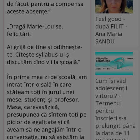
de făcut pentru a compensa
aceste absenţe.“
Feel good -
„Dragă Marie-Louise,
după FILIT -
felicitări!
Ana Maria
SANDU
Ai grijă de tine şi odihneşte-
te. Citeşte syllabus-ul şi
discutăm cînd vii la şcoală.“
În prima mea zi de şcoală, am
Cum își văd
intrat într-o sală în care
adolescenții
stăteam toţi în jurul unei
viitorul? -
mese, studenţi şi profesor.
Termenul
Masa, carevasăzică,
pentru
presupunea că sîntem toţi pe
înscrieri s-a
picior de egalitate şi că
prelungit până
aveam să ne angajăm într-o
la data de 11
conversaţie, nu să asistăm la