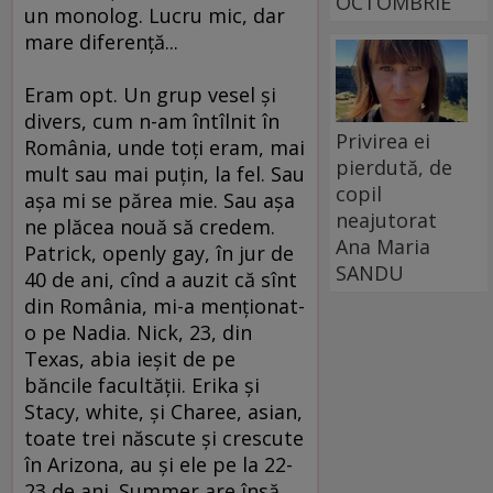
OCTOMBRIE
un monolog. Lucru mic, dar
mare diferenţă...
Eram opt. Un grup vesel şi
divers, cum n-am întîlnit în
Privirea ei
România, unde toţi eram, mai
pierdută, de
mult sau mai puţin, la fel. Sau
copil
aşa mi se părea mie. Sau aşa
neajutorat
ne plăcea nouă să credem.
Ana Maria
Patrick, openly gay, în jur de
SANDU
40 de ani, cînd a auzit că sînt
din România, mi-a menţionat-
o pe Nadia. Nick, 23, din
Texas, abia ieşit de pe
băncile facultăţii. Erika şi
Stacy, white, şi Charee, asian,
toate trei născute şi crescute
în Arizona, au şi ele pe la 22-
23 de ani. Summer are însă