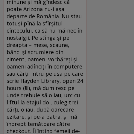
minune şi mă gîndesc că
poate Arizona nu-i aşa
departe de România. Nu stau
totuşi pînă la sfîrşitul
cîntecului, ca să nu mă-nec în
nostalgii. Pe stînga şi pe
dreapta – mese, scaune,
bănci şi scrumiere din
ciment, oameni vorbăreţi şi
oameni adînciţi în computere
sau cărţi. Intru pe uşa pe care
scrie Hayden Library, open 24
hours (!!!), mă dumiresc pe
unde trebuie să o iau, urc cu
liftul la etajul doi, culeg trei
cărţi, o iau, după oarecare
ezitare, şi pe-a patra, şi mă
îndrept temătoare către
checkout. Îi întind femeii de-