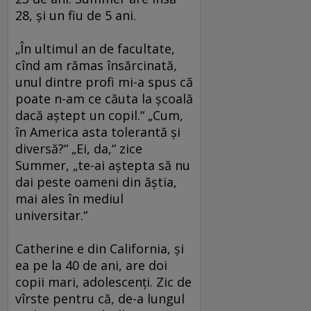
28, şi un fiu de 5 ani.
„În ultimul an de facultate,
cînd am rămas însărcinată,
unul dintre profi mi-a spus că
poate n-am ce căuta la şcoală
dacă aştept un copil.“ „Cum,
în America asta tolerantă şi
diversă?“ „Ei, da,“ zice
Summer, „te-ai aştepta să nu
dai peste oameni din ăştia,
mai ales în mediul
universitar.“
Catherine e din California, şi
ea pe la 40 de ani, are doi
copii mari, adolescenţi. Zic de
vîrste pentru că, de-a lungul