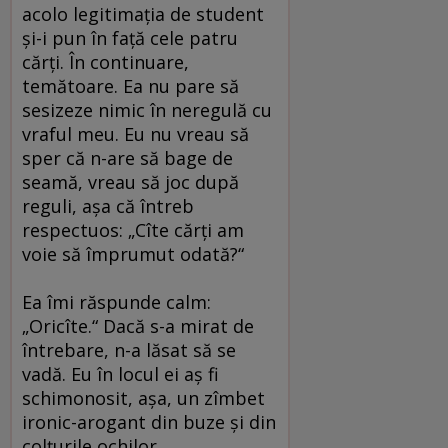
acolo legitimaţia de student
şi-i pun în faţă cele patru
cărţi. În continuare,
temătoare. Ea nu pare să
sesizeze nimic în neregulă cu
vraful meu. Eu nu vreau să
sper că n-are să bage de
seamă, vreau să joc după
reguli, aşa că întreb
respectuos: „Cîte cărţi am
voie să împrumut odată?“
Ea îmi răspunde calm:
„Oricîte.“ Dacă s-a mirat de
întrebare, n-a lăsat să se
vadă. Eu în locul ei aş fi
schimonosit, aşa, un zîmbet
ironic-arogant din buze şi din
colţurile ochilor.