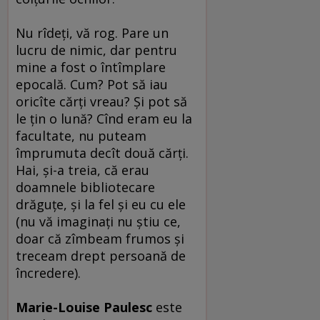
Nu rîdeţi, vă rog. Pare un
lucru de nimic, dar pentru
mine a fost o întîmplare
epocală. Cum? Pot să iau
oricîte cărţi vreau? Şi pot să
le ţin o lună? Cînd eram eu la
facultate, nu puteam
împrumuta decît două cărţi.
Hai, şi-a treia, că erau
doamnele bibliotecare
drăguţe, şi la fel şi eu cu ele
(nu vă imaginaţi nu ştiu ce,
doar că zîmbeam frumos şi
treceam drept persoană de
încredere).
Marie-Louise Paulesc
este