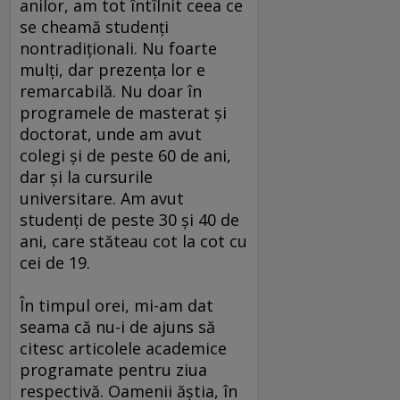
anilor, am tot întîlnit ceea ce
se cheamă studenţi
nontradiţionali. Nu foarte
mulţi, dar prezenţa lor e
remarcabilă. Nu doar în
programele de masterat şi
doctorat, unde am avut
colegi şi de peste 60 de ani,
dar şi la cursurile
universitare. Am avut
studenţi de peste 30 şi 40 de
ani, care stăteau cot la cot cu
cei de 19.
În timpul orei, mi-am dat
seama că nu-i de ajuns să
citesc articolele academice
programate pentru ziua
respectivă. Oamenii ăştia, în