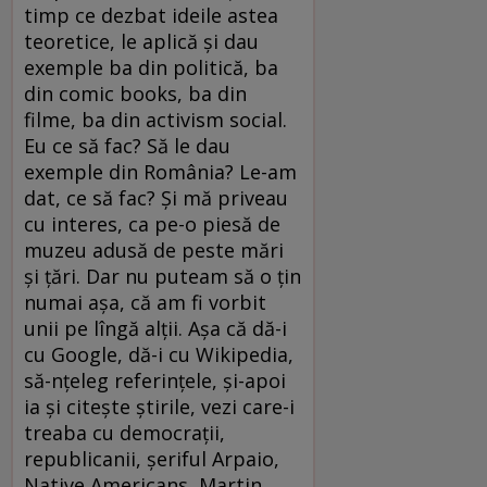
timp ce dezbat ideile astea
teoretice, le aplică şi dau
exemple ba din politică, ba
din comic books, ba din
filme, ba din activism social.
Eu ce să fac? Să le dau
exemple din România? Le-am
dat, ce să fac? Şi mă priveau
cu interes, ca pe-o piesă de
muzeu adusă de peste mări
şi ţări. Dar nu puteam să o ţin
numai aşa, că am fi vorbit
unii pe lîngă alţii. Aşa că dă-i
cu Google, dă-i cu Wikipedia,
să-nţeleg referinţele, şi-apoi
ia şi citeşte ştirile, vezi care-i
treaba cu democraţii,
republicanii, şeriful Arpaio,
Native Americans, Martin