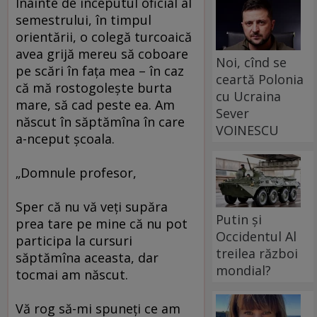
Înainte de începutul oficial al
semestrului, în timpul
orientării, o colegă turcoaică
avea grijă mereu să coboare
Noi, cînd se
pe scări în faţa mea – în caz
ceartă Polonia
că mă rostogoleşte burta
cu Ucraina
mare, să cad peste ea. Am
Sever
născut în săptămîna în care
VOINESCU
a-nceput şcoala.
„Domnule profesor,
Sper că nu vă veţi supăra
Putin și
prea tare pe mine că nu pot
Occidentul Al
participa la cursuri
treilea război
săptămîna aceasta, dar
mondial?
tocmai am născut.
Vă rog să-mi spuneţi ce am