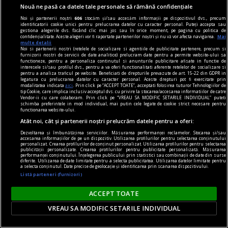
Nouă ne pasă ca datele tale personale să rămână confidențiale
Noi și partenerii noștri
606
stocăm și/sau accesăm informații pe dispozitivul dvs., precum
identificatorii cookie unici pentru prelucrarea datelor cu caracter personal. Puteți accepta sau
gestiona alegerile dvs. făcând clic mai jos sau în orice moment, pe pagina cu politica de
confidențialitate. Aceste alegeri vor fi raportate partenerilor noștri și nu vă vor afecta navigarea.
Mai
multe detalii
Noi si partenerii nostri (retelele de socializare si agentiile de publicitate partenere, precum si
furnizorii nostri de servicii de date analitice) prelucram date pentru a permite website-ului sa
dalí
functioneze, pentru a personaliza continutul si anunturile publicitare afisate in functie de
interesele si/sau profilul dvs., pentru a va oferi functionalitati aferente retelelor de socializare si
Dalí la București
pentru a analiza traficul pe website. Beneficiati de drepturile prevazute de art. 15-22 din GDPR in
legatura cu prelucrarea datelor cu caracter personal. Aceste drepturi pot fi exercitate prin
Dalí vorbește românilor pe limba lor,
modalitatea indicata
aici
. Prin click pe “ACCEPT TOATE”, acceptati folosirea tuturor Tehnologiilor de
tip Cookie, care implica inclusiv acceptul dvs. cu privire la stocarea/accesarea informatiilor de catre
spunîndu‑le, totuși, o poveste pe care nu o pot
Vendor-ii cu care colaboram. Prin click pe “VREAU SA MODIFIC SETARILE INDIVIDUAL” puteti
schimba preferintele in mod individual, mai putin cele legate de cookie strict necesare pentru
auzi de la nici un alt artist.
functionarea website-ului.
Sever VOINESCU
Atât noi, cât și partenerii noștri prelucrăm datele pentru a oferi:
Dezvoltarea și îmbunătățirea serviciilor. Măsurarea performanței reclamelor. Stocarea și/sau
accesarea informațiilor de pe un dispozitiv. Utilizarea profilurilor pentru selectarea conținutului
personalizat. Crearea profilurilor de conținut personalizat. Utilizarea profilurilor pentru selectarea
publicității personalizate. Crearea profilurilor pentru publicitate personalizată. Măsurarea
performanței conținutului. Înțelegerea publicului prin statistici sau combinații de date din surse
diferite. Utilizarea de date limitate pentru a selecta publicitatea. Utilizarea datelor limitate pentru
a selecta conținutul. Date precise de geolocație și identificarea prin scanarea dispozitivului.
Listă parteneri (furnizori)
ACCEPT TOATE
VREAU SA MODIFIC SETARILE INDIVIDUAL