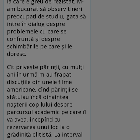
la care e greu de rezistat. M-
am bucurat să observ tineri
preocupaţi de studiu, gata să
intre în dialog despre
problemele cu care se
confruntă şi despre
schimbările pe care şi le
doresc.
Cît priveşte părinţii, cu mulţi
ani în urmă m-au frapat
discuţiile din unele filme
americane, cînd părinţii se
sfătuiau încă dinaintea
naşterii copilului despre
parcursul academic pe care îl
va avea, începînd cu
rezervarea unui loc la o
grădiniţă elitistă. La interval