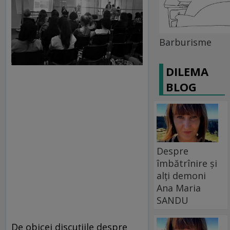
Barburisme
DILEMA
BLOG
Despre
îmbătrînire și
alți demoni
Ana Maria
SANDU
De obicei discuţiile despre