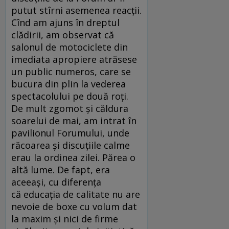
putut stîrni asemenea reacţii.
Cînd am ajuns în dreptul
clădirii, am observat că
salonul de motociclete din
imediata apropiere atrăsese
un public numeros, care se
bucura din plin la vederea
spectacolului pe două roţi.
De mult zgomot şi căldura
soarelui de mai, am intrat în
pavilionul Forumului, unde
răcoarea şi discuţiile calme
erau la ordinea zilei. Părea o
altă lume. De fapt, era
aceeaşi, cu diferenţa
că educaţia de calitate nu are
nevoie de boxe cu volum dat
la maxim şi nici de firme