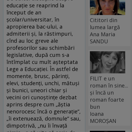
educaţie se reaprind la
început de an
şcolar/universitar, în
Cititori din
apropierea bac-ului, a
lumea largă
admiterii şi, la răstimpuri,
Ana Maria
cînd au loc greve ale
SANDU
profesorilor sau schimbări
legislative, după cum s-a
întîmplat cu mult aşteptata
Lege a Educaţiei. În astfel de
momente, brusc, părinţi,
FILIT e un
elevi, studenţi, unchi, mătuşi
roman în sine...
şi bunici, uneori chiar şi
și încă un
vecini ori cunoştinţe dezbat
roman foarte
aprins despre cum „ăştia
bun
nenorocesc încă o generaţie“,
Ioana
„îi extenuează, domnule“ sau,
MOROȘAN
dimpotrivă, „nu îi învaţă