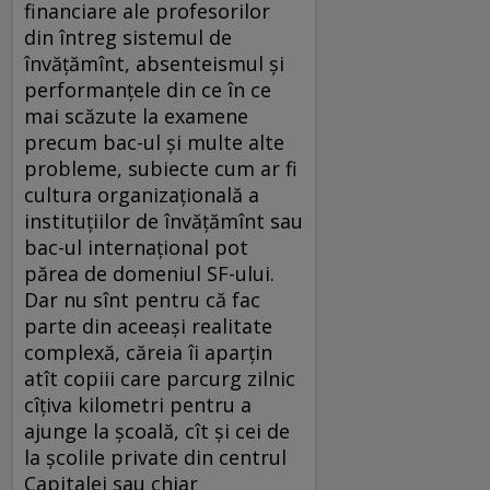
financiare ale profesorilor
din întreg sistemul de
învăţămînt, absenteismul şi
performanţele din ce în ce
mai scăzute la examene
precum bac-ul şi multe alte
probleme, subiecte cum ar fi
cultura organizaţională a
instituţiilor de învăţămînt sau
bac-ul internaţional pot
părea de domeniul SF-ului.
Dar nu sînt pentru că fac
parte din aceeaşi realitate
complexă, căreia îi aparţin
atît copiii care parcurg zilnic
cîţiva kilometri pentru a
ajunge la şcoală, cît şi cei de
la şcolile private din centrul
Capitalei sau chiar