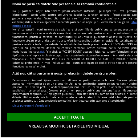
parcurs mai consistent decît cel pe care îl urmau
Nouă ne pasă ca datele tale personale să rămână confidențiale
absolvenţii pînă acum.
Noi și partenerii noștri
606
stocăm și/sau accesăm informații pe dispozitivul dvs., precum
identificatorii cookie unici pentru prelucrarea datelor cu caracter personal. Puteți accepta sau
gestiona alegerile dvs. făcând clic mai jos sau în orice moment, pe pagina cu politica de
confidențialitate. Aceste alegeri vor fi raportate partenerilor noștri și nu vă vor afecta navigarea.
Mai
multe detalii
Noi si partenerii nostri (retelele de socializare si agentiile de publicitate partenere, precum si
furnizorii nostri de servicii de date analitice) prelucram date pentru a permite website-ului sa
functioneze, pentru a personaliza continutul si anunturile publicitare afisate in functie de
interesele si/sau profilul dvs., pentru a va oferi functionalitati aferente retelelor de socializare si
pentru a analiza traficul pe website. Beneficiati de drepturile prevazute de art. 15-22 din GDPR in
legatura cu prelucrarea datelor cu caracter personal. Aceste drepturi pot fi exercitate prin
modalitatea indicata
aici
. Prin click pe “ACCEPT TOATE”, acceptati folosirea tuturor Tehnologiilor de
tip Cookie, care implica inclusiv acceptul dvs. cu privire la stocarea/accesarea informatiilor de catre
Vendor-ii cu care colaboram. Prin click pe “VREAU SA MODIFIC SETARILE INDIVIDUAL” puteti
schimba preferintele in mod individual, mai putin cele legate de cookie strict necesare pentru
functionarea website-ului.
Atât noi, cât și partenerii noștri prelucrăm datele pentru a oferi:
Dezvoltarea și îmbunătățirea serviciilor. Măsurarea performanței reclamelor. Stocarea și/sau
accesarea informațiilor de pe un dispozitiv. Utilizarea profilurilor pentru selectarea conținutului
personalizat. Crearea profilurilor de conținut personalizat. Utilizarea profilurilor pentru selectarea
publicității personalizate. Crearea profilurilor pentru publicitate personalizată. Măsurarea
performanței conținutului. Înțelegerea publicului prin statistici sau combinații de date din surse
diferite. Utilizarea de date limitate pentru a selecta publicitatea. Utilizarea datelor limitate pentru
a selecta conținutul. Date precise de geolocație și identificarea prin scanarea dispozitivului.
Un master, două mastere... şi mai multe
Listă parteneri (furnizori)
întrebări
ACCEPT TOATE
Cu mult înainte să bată prin universităţile
VREAU SA MODIFIC SETARILE INDIVIDUAL
româneşti tornadele reformei Bologna, acestea
începuseră să îşi construiască programe de