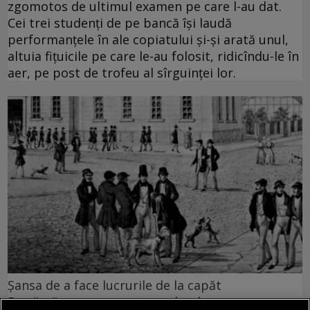
zgomotos de ultimul examen pe care l-au dat.
Cei trei studenţi de pe bancă îşi laudă
performanţele în ale copiatului şi-şi arată unul,
altuia fiţuicile pe care le-au folosit, ridicîndu-le în
aer, pe post de trofeu al sîrguinţei lor.
Şansa de a face lucrurile de la capăt
După părerea mea, este vorba despre un