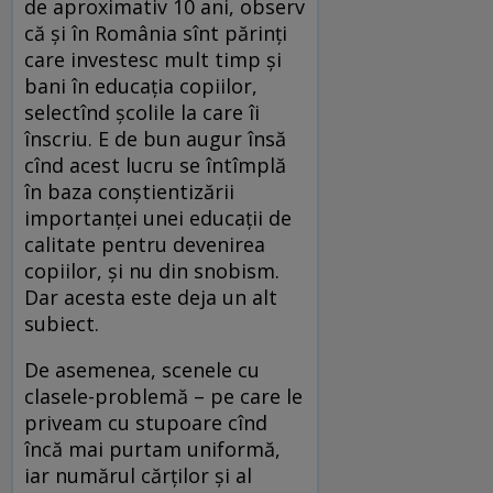
de aproximativ 10 ani, observ
că şi în România sînt părinţi
care investesc mult timp şi
bani în educaţia copiilor,
selectînd şcolile la care îi
înscriu. E de bun augur însă
cînd acest lucru se întîmplă
în baza conştientizării
importanţei unei educaţii de
calitate pentru devenirea
copiilor, şi nu din snobism.
Dar acesta este deja un alt
subiect.
De asemenea, scenele cu
clasele-problemă – pe care le
priveam cu stupoare cînd
încă mai purtam uniformă,
iar numărul cărţilor şi al