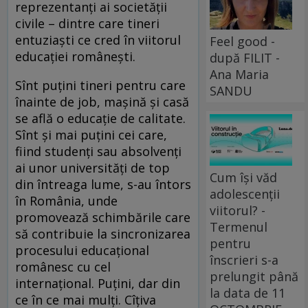
reprezentanţi ai societăţii
civile – dintre care tineri
entuziaşti ce cred în viitorul
Feel good -
educaţiei româneşti.
după FILIT -
Ana Maria
Sînt puţini tineri pentru care
SANDU
înainte de job, maşină şi casă
se află o educaţie de calitate.
Sînt şi mai puţini cei care,
fiind studenţi sau absolvenţi
ai unor universităţi de top
Cum își văd
din întreaga lume, s-au întors
adolescenții
în România, unde
viitorul? -
promovează schimbările care
Termenul
să contribuie la sincronizarea
pentru
procesului educaţional
înscrieri s-a
românesc cu cel
prelungit până
internaţional. Puţini, dar din
la data de 11
ce în ce mai mulţi. Cîţiva