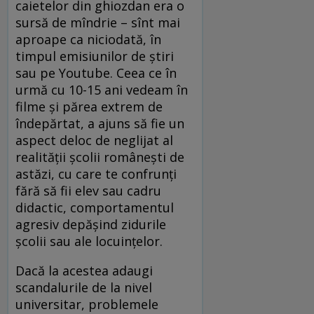
caietelor din ghiozdan era o
sursă de mîndrie – sînt mai
aproape ca niciodată, în
timpul emisiunilor de ştiri
sau pe Youtube. Ceea ce în
urmă cu 10-15 ani vedeam în
filme şi părea extrem de
îndepărtat, a ajuns să fie un
aspect deloc de neglijat al
realităţii şcolii româneşti de
astăzi, cu care te confrunţi
fără să fii elev sau cadru
didactic, comportamentul
agresiv depăşind zidurile
şcolii sau ale locuinţelor.
Dacă la acestea adaugi
scandalurile de la nivel
universitar, problemele