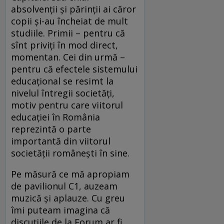
absolvenţii şi părinţii ai căror
copii şi-au încheiat de mult
studiile. Primii – pentru că
sînt priviţi în mod direct,
momentan. Cei din urmă –
pentru că efectele sistemului
educaţional se resimt la
nivelul întregii societăţi,
motiv pentru care viitorul
educaţiei în România
reprezintă o parte
importantă din viitorul
societăţii româneşti în sine.
Pe măsură ce mă apropiam
de pavilionul C1, auzeam
muzică şi aplauze. Cu greu
îmi puteam imagina că
discuţiile de la Forum ar fi