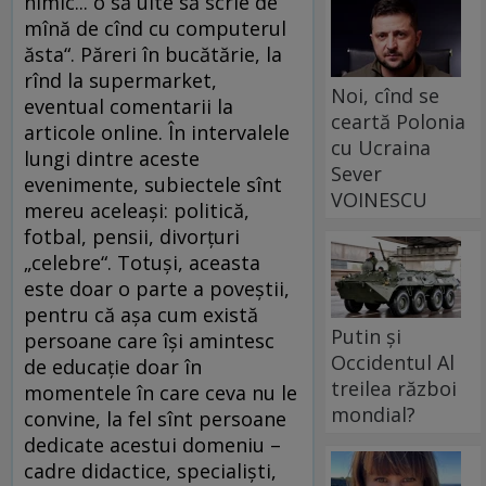
nimic... o să uite să scrie de
mînă de cînd cu computerul
ăsta“. Păreri în bucătărie, la
rînd la supermarket,
Noi, cînd se
eventual comentarii la
ceartă Polonia
articole online. În intervalele
cu Ucraina
lungi dintre aceste
Sever
evenimente, subiectele sînt
VOINESCU
mereu aceleaşi: politică,
fotbal, pensii, divorţuri
„celebre“. Totuşi, aceasta
este doar o parte a poveştii,
pentru că aşa cum există
Putin și
persoane care îşi amintesc
Occidentul Al
de educaţie doar în
treilea război
momentele în care ceva nu le
mondial?
convine, la fel sînt persoane
dedicate acestui domeniu –
cadre didactice, specialişti,