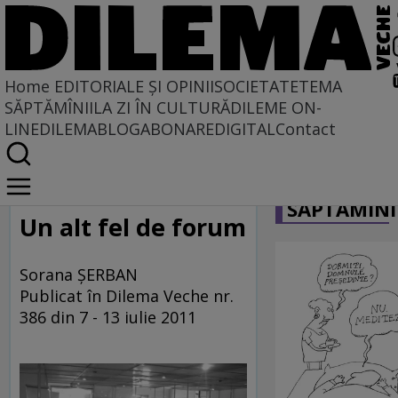
Home
EDITORIALE ȘI OPINII
SOCIETATE
TEMA
SĂPTĂMÎNII
LA ZI ÎN CULTURĂ
DILEME ON-
LINE
DILEMABLOG
ABONARE
DIGITAL
Contact
Home
CARICATU
Studii Postuniversitare
SĂPTĂMÎNI
Un alt fel de forum
Sorana ȘERBAN
Publicat în Dilema Veche nr.
386 din 7 - 13 iulie 2011