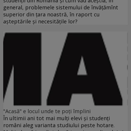
studenţii din România şi cum văd aceştia, în
general, problemele sistemului de învăţămînt
superior din ţara noastră, în raport cu
aşteptările şi necesităţile lor?
"Acasă" e locul unde te poţi împlini
În ultimii ani tot mai mulţi elevi şi studenţi
români aleg varianta studiului peste hotare.