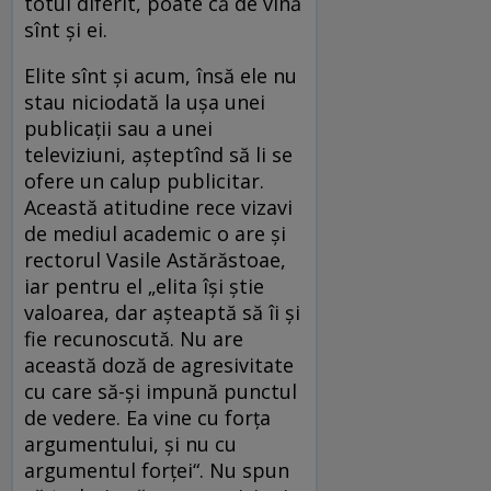
totul diferit, poate că de vină
sînt şi ei.
Elite sînt şi acum, însă ele nu
stau niciodată la uşa unei
publicaţii sau a unei
televiziuni, aşteptînd să li se
ofere un calup publicitar.
Această atitudine rece vizavi
de mediul academic o are şi
rectorul Vasile Astărăstoae,
iar pentru el „elita îşi ştie
valoarea, dar aşteaptă să îi şi
fie recunoscută. Nu are
această doză de agresivitate
cu care să-şi impună punctul
de vedere. Ea vine cu forţa
argumentului, şi nu cu
argumentul forţei“. Nu spun