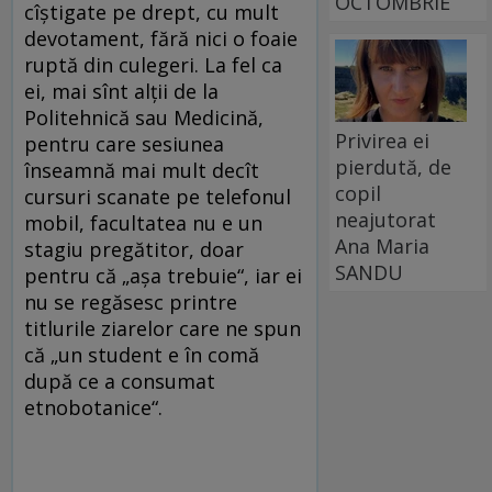
OCTOMBRIE
cîştigate pe drept, cu mult
devotament, fără nici o foaie
ruptă din culegeri. La fel ca
ei, mai sînt alţii de la
Politehnică sau Medicină,
Privirea ei
pentru care sesiunea
pierdută, de
înseamnă mai mult decît
copil
cursuri scanate pe telefonul
neajutorat
mobil, facultatea nu e un
Ana Maria
stagiu pregătitor, doar
SANDU
pentru că „aşa trebuie“, iar ei
nu se regăsesc printre
titlurile ziarelor care ne spun
că „un student e în comă
după ce a consumat
etnobotanice“.