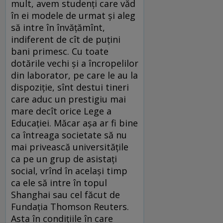
mult, avem studenţi care văd
în ei modele de urmat şi aleg
să intre în învăţămînt,
indiferent de cît de puţini
bani primesc. Cu toate
dotările vechi şi a încropelilor
din laborator, pe care le au la
dispoziţie, sînt destui tineri
care aduc un prestigiu mai
mare decît orice Lege a
Educaţiei. Măcar aşa ar fi bine
ca întreaga societate să nu
mai privească universităţile
ca pe un grup de asistaţi
social, vrînd în acelaşi timp
ca ele să intre în topul
Shanghai sau cel făcut de
Fundaţia Thomson Reuters.
Asta în condiţiile în care