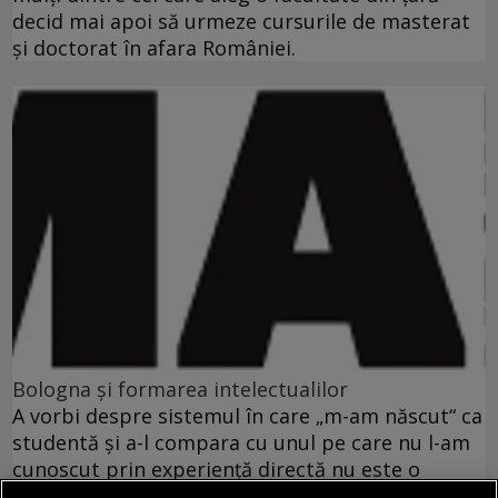
decid mai apoi să urmeze cursurile de masterat
şi doctorat în afara României.
Bologna şi formarea intelectualilor
A vorbi despre sistemul în care „m-am născut“ ca
studentă şi a-l compara cu unul pe care nu l-am
cunoscut prin experienţă directă nu este o
sarcină uşoară. Nu este însă greu de presupus că