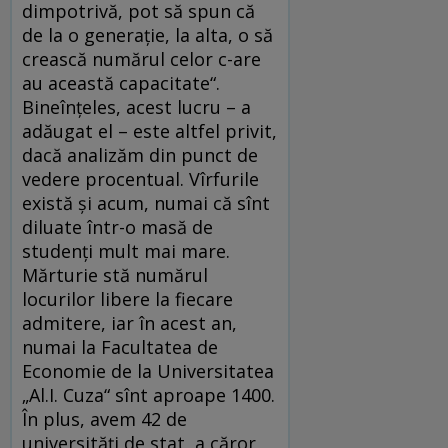
dimpotrivă, pot să spun că
de la o generaţie, la alta, o să
crească numărul celor c-are
au această capacitate“.
Bineînţeles, acest lucru – a
adăugat el – este altfel privit,
dacă analizăm din punct de
vedere procentual. Vîrfurile
există şi acum, numai că sînt
diluate într-o masă de
studenţi mult mai mare.
Mărturie stă numărul
locurilor libere la fiecare
admitere, iar în acest an,
numai la Facultatea de
Economie de la Universitatea
„Al.I. Cuza“ sînt aproape 1400.
În plus, avem 42 de
universităţi de stat, a căror