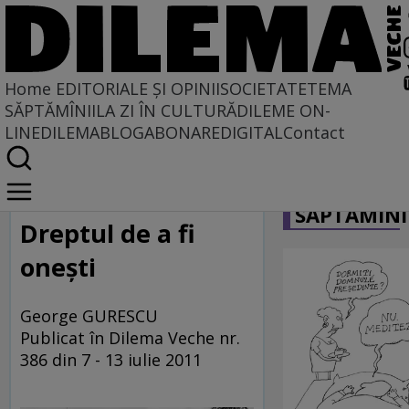
Home
EDITORIALE ȘI OPINII
SOCIETATE
TEMA
SĂPTĂMÎNII
LA ZI ÎN CULTURĂ
DILEME ON-
LINE
DILEMABLOG
ABONARE
DIGITAL
Contact
Home
CARICATU
Studii Postuniversitare
SĂPTĂMÎNI
Dreptul de a fi
oneşti
George GURESCU
Publicat în Dilema Veche nr.
386 din 7 - 13 iulie 2011