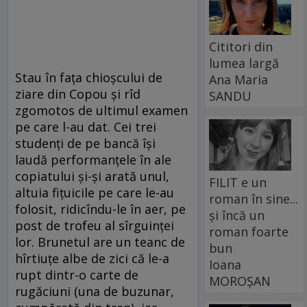
Cititori din
lumea largă
Stau în faţa chioşcului de
Ana Maria
ziare din Copou şi rîd
SANDU
zgomotos de ultimul examen
pe care l-au dat. Cei trei
studenţi de pe bancă îşi
laudă performanţele în ale
copiatului şi-şi arată unul,
FILIT e un
altuia fiţuicile pe care le-au
roman în sine...
folosit, ridicîndu-le în aer, pe
și încă un
post de trofeu al sîrguinţei
roman foarte
lor. Brunetul are un teanc de
bun
hîrtiuţe albe de zici că le-a
Ioana
rupt dintr-o carte de
MOROȘAN
rugăciuni (una de buzunar,