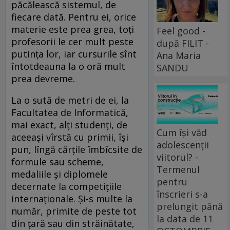
păcălească sistemul, de
fiecare dată. Pentru ei, orice
materie este prea grea, toţi
Feel good -
profesorii le cer mult peste
după FILIT -
putinţa lor, iar cursurile sînt
Ana Maria
întotdeauna la o oră mult
SANDU
prea devreme.
La o sută de metri de ei, la
Facultatea de Informatică,
mai exact, alţi studenţi, de
Cum își văd
aceeaşi vîrstă cu primii, îşi
adolescenții
pun, lîngă cărţile îmbîcsite de
viitorul? -
formule sau scheme,
Termenul
medaliile şi diplomele
pentru
decernate la competiţiile
înscrieri s-a
internaţionale. Şi-s multe la
prelungit până
număr, primite de peste tot
la data de 11
din ţară sau din străinătate,