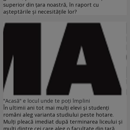
superior din ţara noastră, în raport cu
aşteptările şi necesităţile lor?
"Acasă" e locul unde te poţi împlini
În ultimii ani tot mai mulţi elevi şi studenţi
români aleg varianta studiului peste hotare.
Mulţi pleacă imediat după terminarea liceului şi
mulţi dintre cei care aleg o facultate din ţară