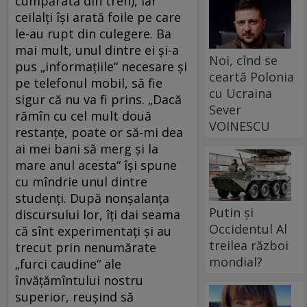
cumpărată din tren), iar
ceilalţi îşi arată foile pe care
le-au rupt din culegere. Ba
mai mult, unul dintre ei şi-a
Noi, cînd se
pus „informaţiile“ necesare şi
ceartă Polonia
pe telefonul mobil, să fie
cu Ucraina
sigur că nu va fi prins. „Dacă
Sever
rămîn cu cel mult două
VOINESCU
restanţe, poate or să-mi dea
ai mei bani să merg şi la
mare anul acesta“ îşi spune
cu mîndrie unul dintre
studenţi. După nonşalanţa
Putin și
discursului lor, îţi dai seama
Occidentul Al
că sînt experimentaţi şi au
treilea război
trecut prin nenumărate
mondial?
„furci caudine“ ale
învăţămîntului nostru
superior, reuşind să