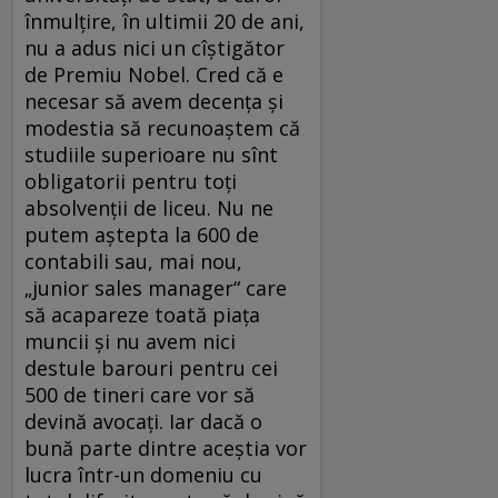
înmulţire, în ultimii 20 de ani,
nu a adus nici un cîştigător
de Premiu Nobel. Cred că e
necesar să avem decenţa şi
modestia să recunoaştem că
studiile superioare nu sînt
obligatorii pentru toţi
absolvenţii de liceu. Nu ne
putem aştepta la 600 de
contabili sau, mai nou,
„junior sales manager“ care
să acapareze toată piaţa
muncii şi nu avem nici
destule barouri pentru cei
500 de tineri care vor să
devină avocaţi. Iar dacă o
bună parte dintre aceştia vor
lucra într-un domeniu cu