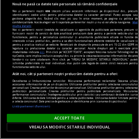
Nouă ne pasă ca datele tale personale să rămână confidențiale
o durată de studii redusă la trei ani nu poate
Noi și partenerii noștri
606
stocăm și/sau accesăm informații pe dispozitivul dvs., precum
însemna un progres pentru formarea
identificatorii cookie unici pentru prelucrarea datelor cu caracter personal. Puteți accepta sau
gestiona alegerile dvs. făcând clic mai jos sau în orice moment, pe pagina cu politica de
intelectualilor.
confidențialitate. Aceste alegeri vor fi raportate partenerilor noștri și nu vă vor afecta navigarea.
Mai
multe detalii
Noi si partenerii nostri (retelele de socializare si agentiile de publicitate partenere, precum si
furnizorii nostri de servicii de date analitice) prelucram date pentru a permite website-ului sa
functioneze, pentru a personaliza continutul si anunturile publicitare afisate in functie de
interesele si/sau profilul dvs., pentru a va oferi functionalitati aferente retelelor de socializare si
pentru a analiza traficul pe website. Beneficiati de drepturile prevazute de art. 15-22 din GDPR in
legatura cu prelucrarea datelor cu caracter personal. Aceste drepturi pot fi exercitate prin
modalitatea indicata
aici
. Prin click pe “ACCEPT TOATE”, acceptati folosirea tuturor Tehnologiilor de
tip Cookie, care implica inclusiv acceptul dvs. cu privire la stocarea/accesarea informatiilor de catre
Vendor-ii cu care colaboram. Prin click pe “VREAU SA MODIFIC SETARILE INDIVIDUAL” puteti
schimba preferintele in mod individual, mai putin cele legate de cookie strict necesare pentru
functionarea website-ului.
Atât noi, cât și partenerii noștri prelucrăm datele pentru a oferi:
Dezvoltarea și îmbunătățirea serviciilor. Măsurarea performanței reclamelor. Stocarea și/sau
accesarea informațiilor de pe un dispozitiv. Utilizarea profilurilor pentru selectarea conținutului
personalizat. Crearea profilurilor de conținut personalizat. Utilizarea profilurilor pentru selectarea
publicității personalizate. Crearea profilurilor pentru publicitate personalizată. Măsurarea
performanței conținutului. Înțelegerea publicului prin statistici sau combinații de date din surse
diferite. Utilizarea de date limitate pentru a selecta publicitatea. Utilizarea datelor limitate pentru
a selecta conținutul. Date precise de geolocație și identificarea prin scanarea dispozitivului.
Listă parteneri (furnizori)
Şansa de a face lucrurile de la capăt
ACCEPT TOATE
După părerea mea, este vorba despre un
VREAU SA MODIFIC SETARILE INDIVIDUAL
parcurs mai consistent decît cel pe care îl urmau