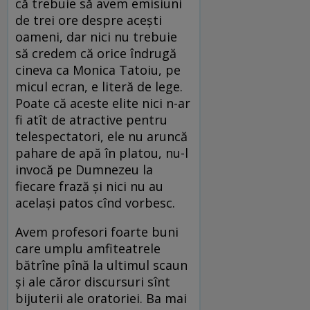
că trebuie să avem emisiuni
de trei ore despre aceşti
oameni, dar nici nu trebuie
să credem că orice îndrugă
cineva ca Monica Tatoiu, pe
micul ecran, e literă de lege.
Poate că aceste elite nici n-ar
fi atît de atractive pentru
telespectatori, ele nu aruncă
pahare de apă în platou, nu-l
invocă pe Dumnezeu la
fiecare frază şi nici nu au
acelaşi patos cînd vorbesc.
Avem profesori foarte buni
care umplu amfiteatrele
bătrîne pînă la ultimul scaun
şi ale căror discursuri sînt
bijuterii ale oratoriei. Ba mai