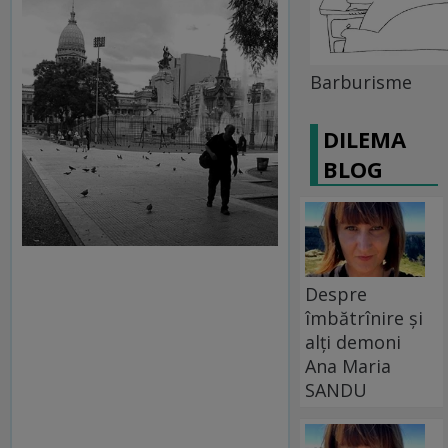
Barburisme
DILEMA
BLOG
Despre
îmbătrînire și
alți demoni
Ana Maria
SANDU