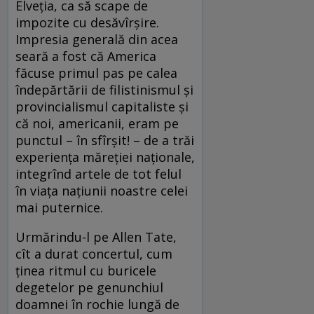
Elveția, ca să scape de
impozite cu desăvîrșire.
Impresia generală din acea
seară a fost că America
făcuse primul pas pe calea
îndepărtării de filistinismul și
provincialismul capitaliste și
că noi, americanii, eram pe
punctul – în sfîrșit! – de a trăi
experiența măreției naționale,
integrînd artele de tot felul
în viața națiunii noastre celei
mai puternice.
Urmărindu-l pe Allen Tate,
cît a durat concertul, cum
ținea ritmul cu buricele
degetelor pe genunchiul
doamnei în rochie lungă de