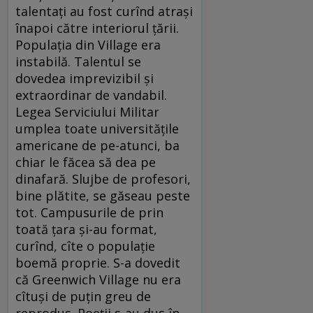
talentați au fost curînd atrași
înapoi către interiorul țării.
Populația din Village era
instabilă. Talentul se
dovedea imprevizibil și
extraordinar de vandabil.
Legea Serviciului Militar
umplea toate universitățile
americane de pe-atunci, ba
chiar le făcea să dea pe
dinafară. Slujbe de profesori,
bine plătite, se găseau peste
tot. Campusurile de prin
toată țara și-au format,
curînd, cîte o populație
boemă proprie. S-a dovedit
că Greenwich Village nu era
cîtuși de puțin greu de
reprodus. Poeții s-au dus în