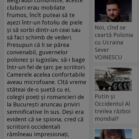
cluburi erau mobilate
frumos, încît puteai să te
așezi într-un fotoliu de piele
Noi, cînd se
și să sorbi dintr‑un ceai sau
ceartă Polonia
să faci schimb de vederi.
cu Ucraina
Presupun că li se părea
Sever
convenabil, guvernelor
VOINESCU
polonez și iugoslav, să-i bage
într-un fel de țarc pe scriitori.
Camerele acelea confortabile
aveau microfoane. Cîtă vreme
stăteai de-o șuetă cu ei,
Putin și
colegii poeți și romancieri de
Occidentul Al
la București aruncau priviri
treilea război
semnificative în sus. Deși era
mondial?
evident că se spiona, cred că
scriitorii occidentali
rămîneau impresionați,