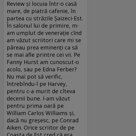
Review și locuia într-o casă
mare, de piatră cafenie, în
partea cu străzile Șaizeci-Est.
În salonul lui de primire, m-
am umplut de venerație cînd
am văzut scriitori care mi se
păreau prea eminenți ca să
se mai afle printre cei vii. Pe
Fanny Hurst am cunoscut-o
acolo, sau pe Edna Ferber?
Nu mai pot să verific,
întrebîndu-l pe Harvey,
pentru c-a murit de cîteva
decenii bune. I-am văzut
pentru prima oară pe
William Carlos Williams și,
dacă nu greșesc, pe Conrad
Aiken. Orice scriitor de pe
Coasta de Est cred că era