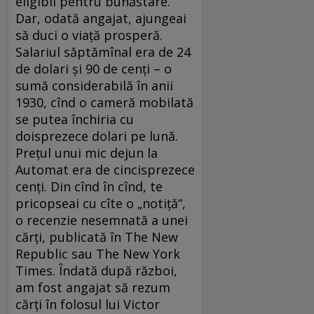
eligibil pentru bunăstare.
Dar, odată angajat, ajungeai
să duci o viață prosperă.
Salariul săptămînal era de 24
de dolari și 90 de cenți – o
sumă considerabilă în anii
1930, cînd o cameră mobilată
se putea închiria cu
doisprezece dolari pe lună.
Prețul unui mic dejun la
Automat era de cincisprezece
cenți. Din cînd în cînd, te
pricopseai cu cîte o „notiță“,
o recenzie nesemnată a unei
cărți, publicată în The New
Republic sau The New York
Times. Îndată după război,
am fost angajat să rezum
cărți în folosul lui Victor