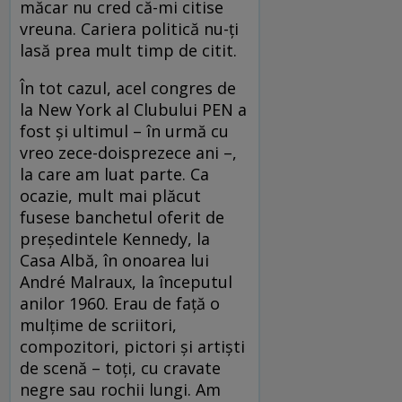
măcar nu cred că-mi citise
vreuna. Cariera politică nu-ți
lasă prea mult timp de citit.
În tot cazul, acel congres de
la New York al Clubului PEN a
fost și ultimul – în urmă cu
vreo zece-doisprezece ani –,
la care am luat parte. Ca
ocazie, mult mai plăcut
fusese banchetul oferit de
președintele Kennedy, la
Casa Albă, în onoarea lui
André Malraux, la începutul
anilor 1960. Erau de față o
mulțime de scriitori,
compozitori, pictori și artiști
de scenă – toți, cu cravate
negre sau rochii lungi. Am