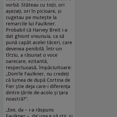
vorbă. Stăteau cu toții, ori
așezați, ori în picioare, și
cugetau pe mutește la
remarcile lui Faulkner.
Probabil că Harvey Breit i-a
dat ghiont vreunuia, ca să
pună capăt acelei tăceri, care
devenea penibilă. Într-un
tîrziu, a răsunat o voce
oarecare, ezitantă,
respectuoasă, împăciuitoare:
„Dom’le Faulkner, nu credeți
că lumea de după Cortina de
Fier știe deja care-i diferența
dintre țările de-acolo și țara
noastră?“.
„Eee, da – i-a răspuns
Faulkner –, da’ una e să știi, și