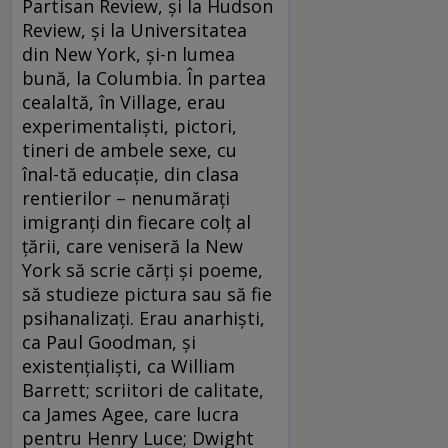
Partisan Review, și la Hudson
Review, și la Universitatea
din New York, și-n lumea
bună, la Columbia. În partea
cealaltă, în Village, erau
experimentaliști, pictori,
tineri de ambele sexe, cu
înal-tă educație, din clasa
rentierilor – nenumărați
imigranți din fiecare colț al
țării, care veniseră la New
York să scrie cărți și poeme,
să studieze pictura sau să fie
psihanalizați. Erau anarhiști,
ca Paul Goodman, și
existențialiști, ca William
Barrett; scriitori de calitate,
ca James Agee, care lucra
pentru Henry Luce; Dwight