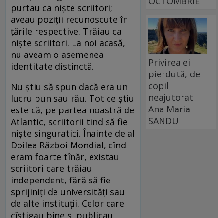
OCTOMBRIE
purtau ca niște scriitori;
aveau poziții recunoscute în
țările respective. Trăiau ca
niște scriitori. La noi acasă,
nu aveam o asemenea
Privirea ei
identitate distinctă.
pierdută, de
copil
Nu știu să spun dacă era un
neajutorat
lucru bun sau rău. Tot ce știu
Ana Maria
este că, pe partea noastră de
SANDU
Atlantic, scriitorii tind să fie
niște singuratici. Înainte de al
Doilea Război Mondial, cînd
eram foarte tînăr, existau
scriitori care trăiau
independent, fără să fie
sprijiniți de universități sau
de alte instituții. Celor care
cîștigau bine și publicau