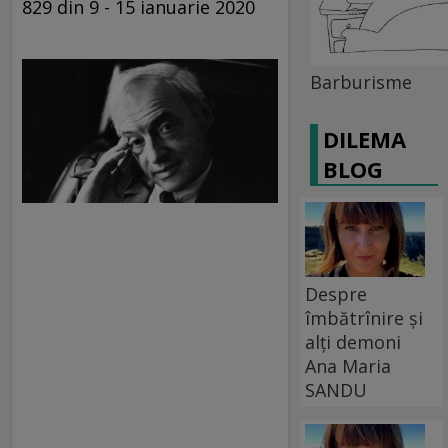
829 din 9 - 15 ianuarie 2020
Barburisme
DILEMA
BLOG
Despre
îmbătrînire și
alți demoni
Ana Maria
SANDU