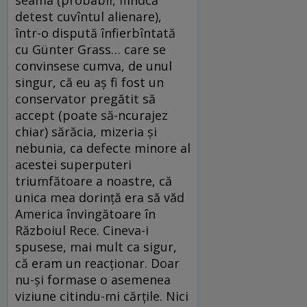
detest cuvîntul alienare),
într-o dispută înfierbîntată
cu Günter Grass… care se
convinsese cumva, de unul
singur, că eu aș fi fost un
conservator pregătit să
accept (poate să-ncurajez
chiar) sărăcia, mizeria și
nebunia, ca defecte minore al
acestei superputeri
triumfătoare a noastre, că
unica mea dorință era să văd
America învingătoare în
Războiul Rece. Cineva-i
spusese, mai mult ca sigur,
că eram un reacționar. Doar
nu-și formase o asemenea
viziune citindu-mi cărțile. Nici