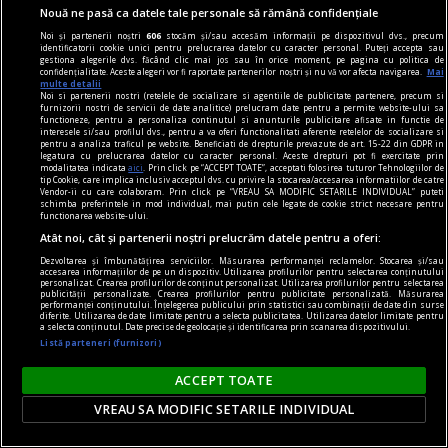
Nouă ne pasă ca datele tale personale să rămână confidențiale
Noi și partenerii noștri
606
stocăm și/sau accesăm informații pe dispozitivul dvs., precum
identificatorii cookie unici pentru prelucrarea datelor cu caracter personal. Puteți accepta sau
gestiona alegerile dvs. făcând clic mai jos sau în orice moment, pe pagina cu politica de
confidențialitate. Aceste alegeri vor fi raportate partenerilor noștri și nu vă vor afecta navigarea.
Mai
multe detalii
Noi si partenerii nostri (retelele de socializare si agentiile de publicitate partenere, precum si
furnizorii nostri de servicii de date analitice) prelucram date pentru a permite website-ului sa
functioneze, pentru a personaliza continutul si anunturile publicitare afisate in functie de
interesele si/sau profilul dvs., pentru a va oferi functionalitati aferente retelelor de socializare si
pentru a analiza traficul pe website. Beneficiati de drepturile prevazute de art. 15-22 din GDPR in
legatura cu prelucrarea datelor cu caracter personal. Aceste drepturi pot fi exercitate prin
modalitatea indicata
aici
. Prin click pe “ACCEPT TOATE”, acceptati folosirea tuturor Tehnologiilor de
tip Cookie, care implica inclusiv acceptul dvs. cu privire la stocarea/accesarea informatiilor de catre
regimul artelor și munițiilor
Vendor-ii cu care colaboram. Prin click pe “VREAU SA MODIFIC SETARILE INDIVIDUAL” puteti
schimba preferintele in mod individual, mai putin cele legate de cookie strict necesare pentru
Sculptînd în timp
functionarea website-ului.
Atât noi, cât și partenerii noștri prelucrăm datele pentru a oferi:
Există însă şi o altă cale de unire a materialului
Dezvoltarea și îmbunătățirea serviciilor. Măsurarea performanței reclamelor. Stocarea și/sau
cinematografic, în care esenţială este dezvăluirea
accesarea informațiilor de pe un dispozitiv. Utilizarea profilurilor pentru selectarea conținutului
personalizat. Crearea profilurilor de conținut personalizat. Utilizarea profilurilor pentru selectarea
logicii în ceea ce privește modul de a gîndi al
publicității personalizate. Crearea profilurilor pentru publicitate personalizată. Măsurarea
performanței conținutului. Înțelegerea publicului prin statistici sau combinații de date din surse
oamenilor.
diferite. Utilizarea de date limitate pentru a selecta publicitatea. Utilizarea datelor limitate pentru
a selecta conținutul. Date precise de geolocație și identificarea prin scanarea dispozitivului.
Listă parteneri (furnizori)
ACCEPT TOATE
VREAU SA MODIFIC SETARILE INDIVIDUAL