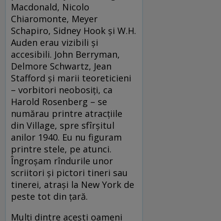
Macdonald, Nicolo
Chiaromonte, Meyer
Schapiro, Sidney Hook și W.H.
Auden erau vizibili și
accesibili. John Berryman,
Delmore Schwartz, Jean
Stafford și marii teoreticieni
– vorbitori neobosiți, ca
Harold Rosenberg – se
numărau printre atracțiile
din Village, spre sfîrșitul
anilor 1940. Eu nu figuram
printre stele, pe atunci.
Îngroșam rîndurile unor
scriitori și pictori tineri sau
tinerei, atrași la New York de
peste tot din țară.
Mulți dintre acești oameni