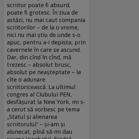
scriitor poate fi absurd,
poate fi grotesc. În ziua de
astăzi, nu mai caut compania
scriitorilor – de la o vreme,
nici nu mai știu de unde s-o
apuc, pentru a-i depista, prin
cavernele în care se ascund.
Dar, din cînd în cînd, mă
trezesc – absolut brusc,
absolut pe neașteptate – la
cîte o adunare
scriitoricească. La ultimul
congres al Clubului PEN,
desfășurat la New York, mi s-
a cerut să vorbesc pe tema
„Statul și alienarea
scriitorului“ – și-am și
alunecat, pînă să-mi dau
seama (probabil, fiindcă