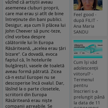
văzînd că artiștii aveau
asemenea cluburi proprii,
care mai erau și atît de bine
Feel good -
întreținute din bani publici.
după FILIT -
Desigur, așa cum îi plăcea lui
Ana Maria
John Cheever să punc-teze,
SANDU
cînd vorbea despre
călătoriile lui în Europa
Răsăriteană, „acelea erau țări
bizare“. Ca dovadă, evoca
faptul că, în hotelurile
Cum își văd
bulgărești, vasele de toaletă
adolescenții
aveau formă pătrată. Zicea
viitorul? -
că-n estul Europei nu se
Termenul
descoperise încă ovalul. Dar,
pentru
lăsînd la o parte closetele,
înscrieri s-a
scriitorii din Europa
prelungit până
Răsăriteană erau niște
la data de 11
companii agreabile. Se