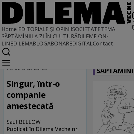
Home
EDITORIALE ȘI OPINII
SOCIETATE
TEMA
SĂPTĂMÎNII
LA ZI ÎN CULTURĂ
DILEME ON-
LINE
DILEMABLOG
ABONARE
DIGITAL
Contact
Home
CARICATU
Regimul artelor și munițiilor
Pe de altă carte
SĂPTĂMÎNI
Singur, într-o
companie
amestecată
Saul BELLOW
Publicat în Dilema Veche nr.