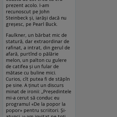
prezent acolo. I-am
recunoscut pe John
Steinbeck și, iarăși dacă nu
greșesc, pe Pearl Buck.
Faulkner, un bărbat mic de
statură, dar extraordinar de
rafinat, a intrat, din gerul de
afară, purtînd o pălărie
melon, un palton cu gulere
de catifea și un fular de
mătase cu buline mici.
Curios, cît putea fi de stăpîn
pe sine. A ținut un discurs
minat de ironii: „Președintele
mi-a cerut să conduc eu
programul «De la popor la
popor» pentru scriitori. Și-
atunci, v-am invitat pe toți,