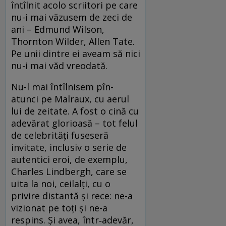
întîlnit acolo scriitori pe care
nu-i mai văzusem de zeci de
ani – Edmund Wilson,
Thornton Wilder, Allen Tate.
Pe unii dintre ei aveam să nici
nu-i mai văd vreodată.
Nu-l mai întîlnisem pîn-
atunci pe Malraux, cu aerul
lui de zeitate. A fost o cină cu
adevărat glorioasă – tot felul
de celebrități fuseseră
invitate, inclusiv o serie de
autentici eroi, de exemplu,
Charles Lindbergh, care se
uita la noi, ceilalți, cu o
privire distantă și rece: ne-a
vizionat pe toți și ne-a
respins. Și avea, într‑adevăr,