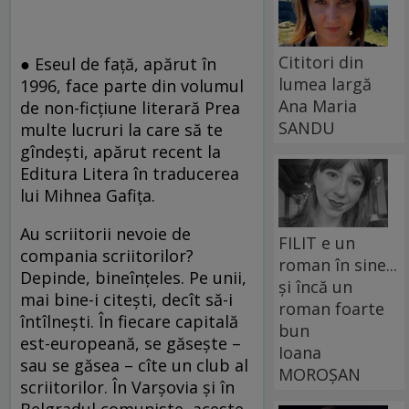
Cititori din
●
Eseul de faţă, apărut în
lumea largă
1996, face parte din volumul
Ana Maria
de non-ficţiune literară Prea
SANDU
multe lucruri la care să te
gîndeşti, apărut recent la
Editura Litera în traducerea
lui Mihnea Gafiţa.
Au scriitorii nevoie de
FILIT e un
compania scriitorilor?
roman în sine...
Depinde, bineînțeles. Pe unii,
și încă un
mai bine-i citești, decît să-i
roman foarte
întîlnești. În fiecare capitală
bun
est-europeană, se găsește –
Ioana
sau se găsea – cîte un club al
MOROȘAN
scriitorilor. În Varșovia și în
Belgradul comuniste, aceste