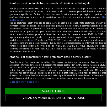
gîndești și la western” – interviu cu regizorul
Nouă ne pasă ca datele tale personale să rămână confidențiale
Marian CRIȘAN –
Noi și partenerii noștri
606
stocăm și/sau accesăm informații pe dispozitivul dvs., precum
identificatorii cookie unici pentru prelucrarea datelor cu caracter personal. Puteți accepta sau
Ca surse de inspirație au fost compozițiile lui
gestiona alegerile dvs. făcând clic mai jos sau în orice moment, pe pagina cu politica de
confidențialitate. Aceste alegeri vor fi raportate partenerilor noștri și nu vă vor afecta navigarea.
Mai
George Enescu și Eugen Doga, în special albumul
multe detalii
Noi si partenerii nostri (retelele de socializare si agentiile de publicitate partenere, precum si
lui Echoes of the East.
furnizorii nostri de servicii de date analitice) prelucram date pentru a permite website-ului sa
functioneze, pentru a personaliza continutul si anunturile publicitare afisate in functie de
Roxana CĂLINESCU
interesele si/sau profilul dvs., pentru a va oferi functionalitati aferente retelelor de socializare si
pentru a analiza traficul pe website. Beneficiati de drepturile prevazute de art. 15-22 din GDPR in
legatura cu prelucrarea datelor cu caracter personal. Aceste drepturi pot fi exercitate prin
modalitatea indicata
aici
. Prin click pe “ACCEPT TOATE”, acceptati folosirea tuturor Tehnologiilor de
tip Cookie, care implica inclusiv acceptul dvs. cu privire la stocarea/accesarea informatiilor de catre
Vendor-ii cu care colaboram. Prin click pe “VREAU SA MODIFIC SETARILE INDIVIDUAL” puteti
schimba preferintele in mod individual, mai putin cele legate de cookie strict necesare pentru
functionarea website-ului.
Atât noi, cât și partenerii noștri prelucrăm datele pentru a oferi:
Dezvoltarea și îmbunătățirea serviciilor. Măsurarea performanței reclamelor. Stocarea și/sau
accesarea informațiilor de pe un dispozitiv. Utilizarea profilurilor pentru selectarea conținutului
personalizat. Crearea profilurilor de conținut personalizat. Utilizarea profilurilor pentru selectarea
publicității personalizate. Crearea profilurilor pentru publicitate personalizată. Măsurarea
performanței conținutului. Înțelegerea publicului prin statistici sau combinații de date din surse
diferite. Utilizarea de date limitate pentru a selecta publicitatea. Utilizarea datelor limitate pentru
a selecta conținutul. Date precise de geolocație și identificarea prin scanarea dispozitivului.
Listă parteneri (furnizori)
ACCEPT TOATE
VREAU SA MODIFIC SETARILE INDIVIDUAL
ragimul artelor și munițiilor