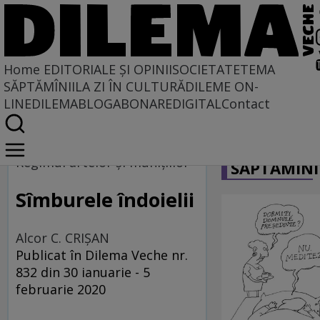
Home
EDITORIALE ȘI OPINII
SOCIETATE
TEMA
SĂPTĂMÎNII
LA ZI ÎN CULTURĂ
DILEME ON-
LINE
DILEMABLOG
ABONARE
DIGITAL
Contact
Home
CARICATU
Regimul artelor și munițiilor
Regimul artelor şi muniţiilor
SĂPTĂMÎNI
Sîmburele îndoielii
Alcor C. CRIȘAN
Publicat în Dilema Veche nr.
832 din 30 ianuarie - 5
februarie 2020