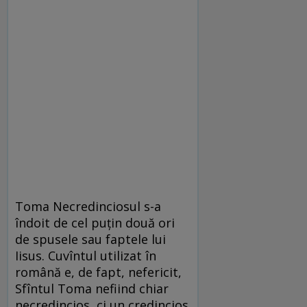
Toma Necredinciosul s-a
îndoit de cel puțin două ori
de spusele sau faptele lui
Iisus. Cuvîntul utilizat în
română e, de fapt, nefericit,
Sfîntul Toma nefiind chiar
necredincios, ci un credincios