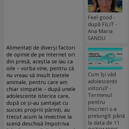
Feel good -
după FILIT -
Ana Maria
SANDU
Alimentați de diverși factori
de opinie de pe Internet ori
din presă, aceștia se iau ca
oile – vorba vine, pentru că
Cum își văd
nu vreau să insult bietele
adolescenții
animale, pentru care am
viitorul? -
chiar simpatie – după unele
Termenul
adolescente isterice care,
pentru
după ce și-au șantajat cu
înscrieri s-a
succes propriii părinți, au
prelungit până
trecut acum la invective la
la data de 11
scenă deschisă împotriva