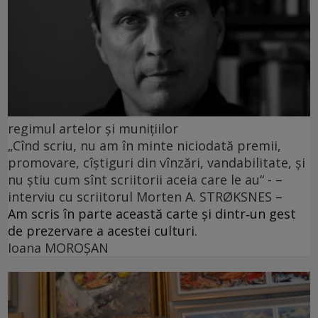
regimul artelor și munițiilor
„Cînd scriu, nu am în minte niciodată premii,
promovare, cîștiguri din vînzări, vandabilitate, și
nu știu cum sînt scriitorii aceia care le au“ - –
interviu cu scriitorul Morten A. STRØKSNES –
Am scris în parte această carte și dintr‑un gest
de prezervare a acestei culturi.
Ioana MOROȘAN