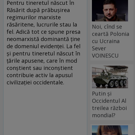
Pentru tineretul născut în
Răsărit după prăbușirea
regimurilor marxiste
răsăritene, lucrurile stau la
Noi, cînd se
fel. Adică tot ce spune presa
ceartă Polonia
neomarxistă dominantă ține
cu Ucraina
de domeniul evidenței. La fel
Sever
și pentru tineretul născut în
VOINESCU
țările apusene, care în mod
conștient sau inconștient
contribuie activ la apusul
civilizației occidentale.
Putin și
Occidentul Al
treilea război
mondial?