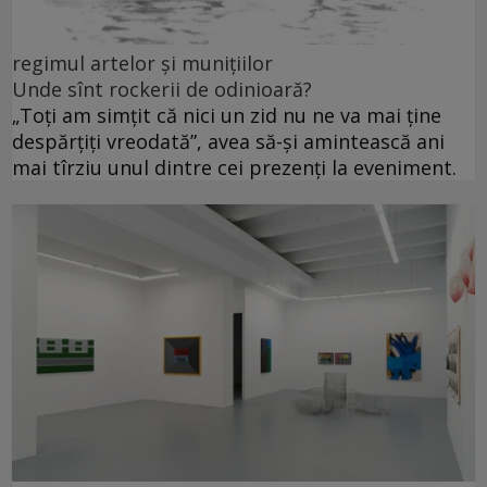
regimul artelor și munițiilor
Unde sînt rockerii de odinioară?
„Toți am simțit că nici un zid nu ne va mai ține
despărțiți vreodată”, avea să-și amintească ani
mai tîrziu unul dintre cei prezenți la eveniment.