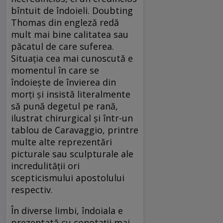
bîntuit de îndoieli. Doubting
Thomas din engleză redă
mult mai bine calitatea sau
păcatul de care suferea.
Situația cea mai cunoscută e
momentul în care se
îndoiește de învierea din
morți și insistă literalmente
să pună degetul pe rană,
ilustrat chirurgical și într-un
tablou de Caravaggio, printre
multe alte reprezentări
picturale sau sculpturale ale
incredulității ori
scepticismului apostolului
respectiv.
În diverse limbi, îndoiala e
prezentată cu conotații mai