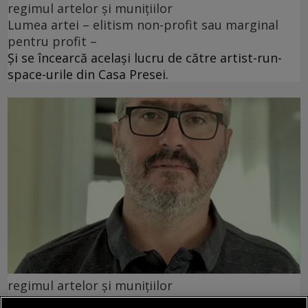
regimul artelor și munițiilor
Lumea artei – elitism non-profit sau marginal
pentru profit –
Și se încearcă același lucru de către artist-run-
space-urile din Casa Presei.
regimul artelor și munițiilor
„Cînd ai în film un texan călare, inevitabil te