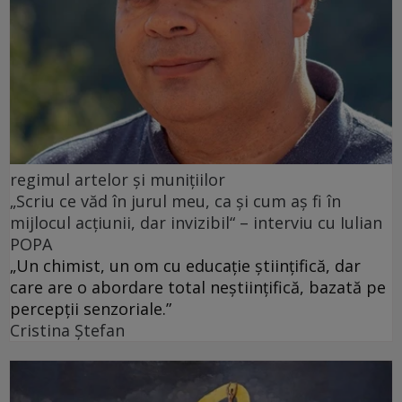
regimul artelor și munițiilor
„Scriu ce văd în jurul meu, ca și cum aș fi în
mijlocul acțiunii, dar invizibil“ – interviu cu Iulian
POPA
„Un chimist, un om cu educație științifică, dar
care are o abordare total neștiințifică, bazată pe
percepții senzoriale.”
Cristina Ștefan