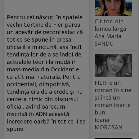
Pentru cei născuți în spatele
Cititori din
vechii Cortine de Fier părea
lumea largă
un adevăr de necontestat că
Ana Maria
tot ce se spune în presa
SANDU
oficială e minciună, așa încît
tendința lor de a se îndoi de
actualele teorii la modă în
mass-media din Occident e
cu atît mai naturală. Pentru
FILIT e un
occidentali, dimpotrivă,
roman în sine...
tendința era de a crede și nu
și încă un
cerceta nimic din discursul
roman foarte
oficial, avînd oarecum
bun
înscrisă în ADN această
Ioana
încredere oarbă în tot ce li se
MOROȘAN
spune.