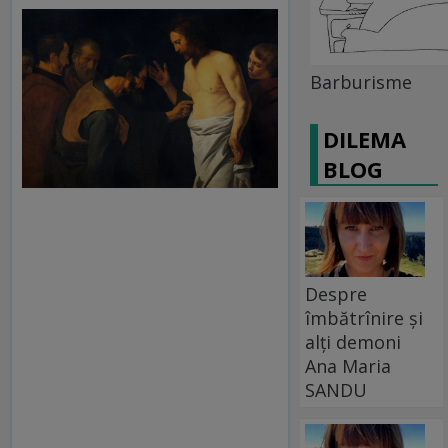
Barburisme
DILEMA
BLOG
Despre
îmbătrînire și
alți demoni
Ana Maria
SANDU