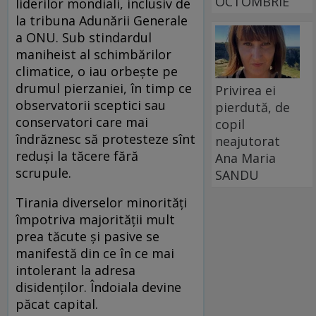
OCTOMBRIE
liderilor mondiali, inclusiv de
la tribuna Adunării Generale
a ONU. Sub stindardul
maniheist al schimbărilor
climatice, o iau orbește pe
drumul pierzaniei, în timp ce
Privirea ei
observatorii sceptici sau
pierdută, de
conservatori care mai
copil
îndrăznesc să protesteze sînt
neajutorat
reduși la tăcere fără
Ana Maria
scrupule.
SANDU
Tirania diverselor minorități
împotriva majorității mult
prea tăcute și pasive se
manifestă din ce în ce mai
intolerant la adresa
disidenților. Îndoiala devine
păcat capital.