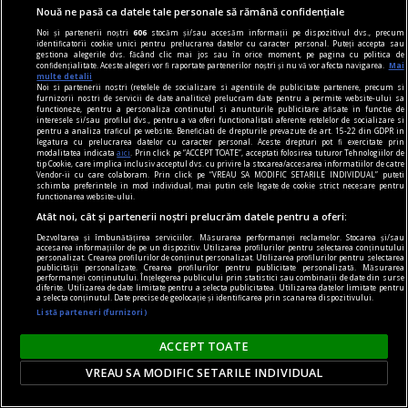
paste
Nouă ne pasă ca datele tale personale să rămână confidențiale
Cum ne pregătim pentru Paște
Noi și partenerii noștri
606
stocăm și/sau accesăm informații pe dispozitivul dvs., precum
Masa de Paște este un moment special în care
identificatorii cookie unici pentru prelucrarea datelor cu caracter personal. Puteți accepta sau
gestiona alegerile dvs. făcând clic mai jos sau în orice moment, pe pagina cu politica de
familia și prietenii se adună pentru a sărbători și
confidențialitate. Aceste alegeri vor fi raportate partenerilor noștri și nu vă vor afecta navigarea.
Mai
multe detalii
a petrece timp împreună.
Noi si partenerii nostri (retelele de socializare si agentiile de publicitate partenere, precum si
furnizorii nostri de servicii de date analitice) prelucram date pentru a permite website-ului sa
functioneze, pentru a personaliza continutul si anunturile publicitare afisate in functie de
interesele si/sau profilul dvs., pentru a va oferi functionalitati aferente retelelor de socializare si
pentru a analiza traficul pe website. Beneficiati de drepturile prevazute de art. 15-22 din GDPR in
legatura cu prelucrarea datelor cu caracter personal. Aceste drepturi pot fi exercitate prin
modalitatea indicata
aici
. Prin click pe “ACCEPT TOATE”, acceptati folosirea tuturor Tehnologiilor de
tip Cookie, care implica inclusiv acceptul dvs. cu privire la stocarea/accesarea informatiilor de catre
Vendor-ii cu care colaboram. Prin click pe “VREAU SA MODIFIC SETARILE INDIVIDUAL” puteti
schimba preferintele in mod individual, mai putin cele legate de cookie strict necesare pentru
functionarea website-ului.
Atât noi, cât și partenerii noștri prelucrăm datele pentru a oferi:
Dezvoltarea și îmbunătățirea serviciilor. Măsurarea performanței reclamelor. Stocarea și/sau
accesarea informațiilor de pe un dispozitiv. Utilizarea profilurilor pentru selectarea conținutului
personalizat. Crearea profilurilor de conținut personalizat. Utilizarea profilurilor pentru selectarea
publicității personalizate. Crearea profilurilor pentru publicitate personalizată. Măsurarea
performanței conținutului. Înțelegerea publicului prin statistici sau combinații de date din surse
diferite. Utilizarea de date limitate pentru a selecta publicitatea. Utilizarea datelor limitate pentru
a selecta conținutul. Date precise de geolocație și identificarea prin scanarea dispozitivului.
Listă parteneri (furnizori)
ACCEPT TOATE
credit rapid
VREAU SA MODIFIC SETARILE INDIVIDUAL
Ce putem face atunci când avem nevoie de un