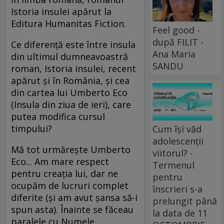
Istoria insulei apărut la
Editura Humanitas Fiction.
Feel good -
după FILIT -
Ce diferență este între insula
Ana Maria
din ultimul dumneavoastră
SANDU
roman, Istoria insulei, recent
apărut și în România, și cea
din cartea lui Umberto Eco
(Insula din ziua de ieri), care
putea modifica cursul
timpului?
Cum își văd
adolescenții
Mă tot urmărește Umberto
viitorul? -
Eco... Am mare respect
Termenul
pentru creația lui, dar ne
pentru
ocupăm de lucruri complet
înscrieri s-a
diferite (și am avut șansa să-i
prelungit până
spun asta). Înainte se făceau
la data de 11
paralele cu Numele