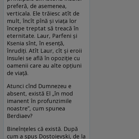
preferă, de asemenea,
verticala. Ele trăiesc atît de
mult, încît pînă și viața lor
începe treptat să treacă în
eternitate. Laur, Parfeni și
Ksenia sînt, în esență,
înrudiți. Atît Laur, cît și eroii
Insulei se află în opoziție cu
oamenii care au alte opțiuni
de viață.
Atunci cînd Dumnezeu e
absent, există El „în mod
imanent în profunzimile
noastre”, cum spunea
Berdiaev?
Bineînțeles că există. După
cum a spus Dostoievski, de la