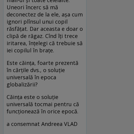
Uneori încerc să mă
deconectez de la ele, așa cum
ignori plînsul unui copil
răsfățat. Dar aceasta e doar o
clipă de răgaz. Cînd îți trece
iritarea, înțelegi că trebuie să
iei copilul în brațe.
Este căința, foarte prezentă
în cărțile dvs., o soluție
universală în epoca
globalizării?
Căința este o soluție
universală tocmai pentru că
funcționează în orice epocă.
a consemnat Andreea VLAD