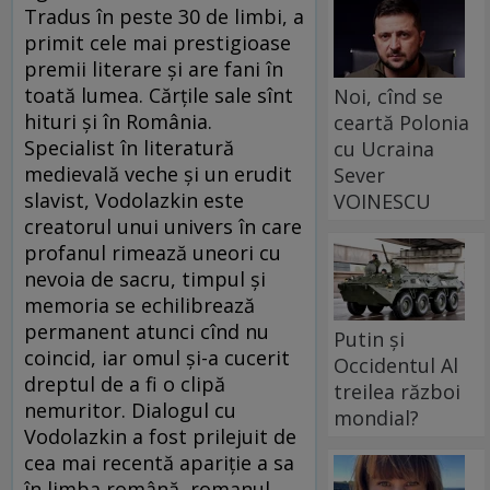
Tradus în peste 30 de limbi, a
primit cele mai prestigioase
premii literare și are fani în
toată lumea. Cărțile sale sînt
Noi, cînd se
hituri și în România.
ceartă Polonia
Specialist în literatură
cu Ucraina
medievală veche și un erudit
Sever
slavist, Vodolazkin este
VOINESCU
creatorul unui univers în care
profanul rimează uneori cu
nevoia de sacru, timpul și
memoria se echilibrează
permanent atunci cînd nu
Putin și
coincid, iar omul și-a cucerit
Occidentul Al
dreptul de a fi o clipă
treilea război
nemuritor. Dialogul cu
mondial?
Vodolazkin a fost prilejuit de
cea mai recentă apariție a sa
în limba română, romanul