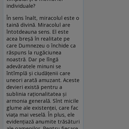
individuale?
În sens înalt, miracolul este o
taină divină. Miracolul are
întotdeauna sens. El este
acea breșă în realitate pe
care Dumnezeu o închide ca
răspuns la rugăciunea
noastră. Dar pe lîngă
adevăratele minuni se
întîmplă și ciudățenii care
uneori arată amuzant. Aceste
devieri există pentru a
sublinia raționalitatea și
armonia generală. Sînt micile
glume ale existenței, care fac
viața mai veselă. În plus, ele
evidențiază anumite trăsături
ale oamenilor. Pentru fiecare