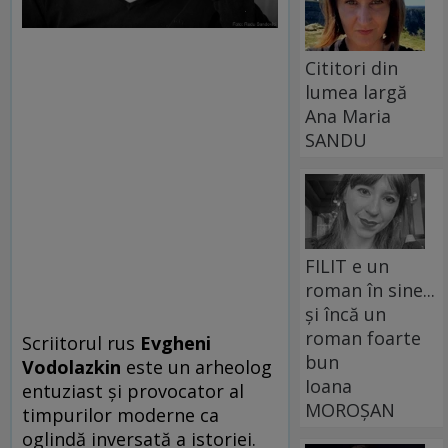
Cititori din
lumea largă
Ana Maria
SANDU
FILIT e un
roman în sine...
și încă un
roman foarte
Scriitorul rus
Evgheni
bun
Vodolazkin
este un arheolog
Ioana
entuziast și provocator al
MOROȘAN
timpurilor moderne ca
oglindă inversată a istoriei.