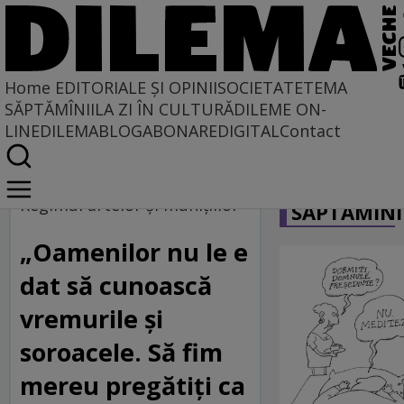
Home
EDITORIALE ȘI OPINII
SOCIETATE
TEMA
SĂPTĂMÎNII
LA ZI ÎN CULTURĂ
DILEME ON-
LINE
DILEMABLOG
ABONARE
DIGITAL
Contact
Home
CARICATU
Regimul artelor și munițiilor
Regimul artelor şi muniţiilor
SĂPTĂMÎNI
„Oamenilor nu le e
dat să cunoască
vremurile și
soroacele. Să fim
mereu pregătiți ca