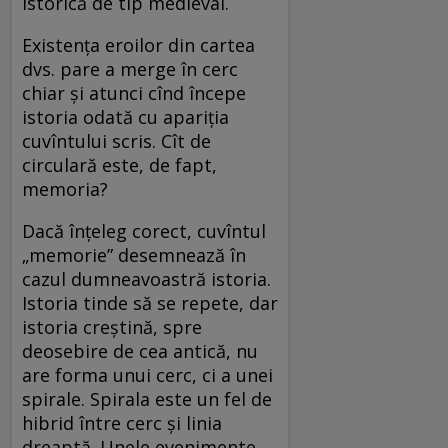
istorică de tip medieval.
Existența eroilor din cartea
dvs. pare a merge în cerc
chiar și atunci cînd începe
istoria odată cu apariția
cuvîntului scris. Cît de
circulară este, de fapt,
memoria?
Dacă înțeleg corect, cuvîntul
„memorie” desemnează în
cazul dumneavoastră istoria.
Istoria tinde să se repete, dar
istoria creștină, spre
deosebire de cea antică, nu
are forma unui cerc, ci a unei
spirale. Spirala este un fel de
hibrid între cerc și linia
dreaptă. Unele evenimente