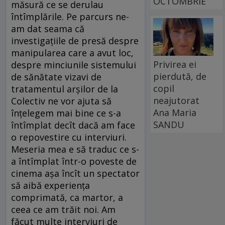
OCTOMBRIE
măsură ce se derulau
întîmplările. Pe parcurs ne-
am dat seama că
investigațiile de presă despre
manipularea care a avut loc,
Privirea ei
despre minciunile sistemului
pierdută, de
de sănătate vizavi de
copil
tratamentul arșilor de la
neajutorat
Colectiv ne vor ajuta să
Ana Maria
înțelegem mai bine ce s-a
SANDU
întîmplat decît dacă am face
o repovestire cu interviuri.
Meseria mea e să traduc ce s-
a întîmplat într-o poveste de
cinema așa încît un spectator
să aibă experiența
comprimată, ca martor, a
ceea ce am trăit noi. Am
făcut multe interviuri de