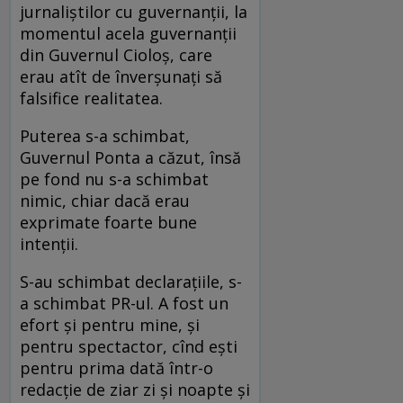
jurnaliștilor cu guvernanții, la
momentul acela guvernanții
din Guvernul Cioloș, care
erau atît de înverșunați să
falsifice realitatea.
Puterea s-a schimbat,
Guvernul Ponta a căzut, însă
pe fond nu s-a schimbat
nimic, chiar dacă erau
exprimate foarte bune
intenții.
S-au schimbat declarațiile, s-
a schimbat PR-ul. A fost un
efort și pentru mine, și
pentru spectactor, cînd ești
pentru prima dată într-o
redacție de ziar zi și noapte și