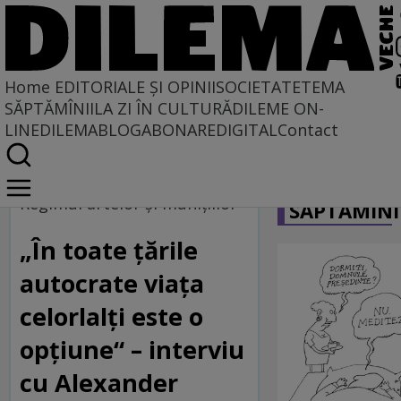
Home
EDITORIALE ȘI OPINII
SOCIETATE
TEMA
SĂPTĂMÎNII
LA ZI ÎN CULTURĂ
DILEME ON-
LINE
DILEMABLOG
ABONARE
DIGITAL
Contact
Home
CARICATU
Regimul artelor și munițiilor
Regimul artelor şi muniţiilor
SĂPTĂMÎNI
„În toate țările
autocrate viața
celorlalți este o
opțiune“ – interviu
cu Alexander