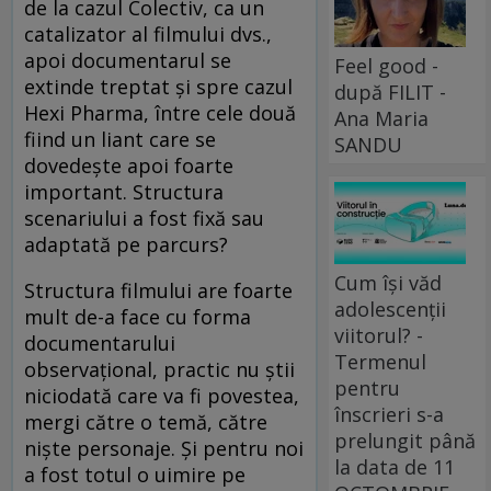
de la cazul Colectiv, ca un
catalizator al filmului dvs.,
apoi documentarul se
Feel good -
extinde treptat și spre cazul
după FILIT -
Hexi Pharma, între cele două
Ana Maria
fiind un liant care se
SANDU
dovedește apoi foarte
important. Structura
scenariului a fost fixă sau
adaptată pe parcurs?
Cum își văd
Structura filmului are foarte
adolescenții
mult de-a face cu forma
viitorul? -
documentarului
Termenul
observațional, practic nu știi
pentru
niciodată care va fi povestea,
înscrieri s-a
mergi către o temă, către
prelungit până
niște personaje. Și pentru noi
la data de 11
a fost totul o uimire pe