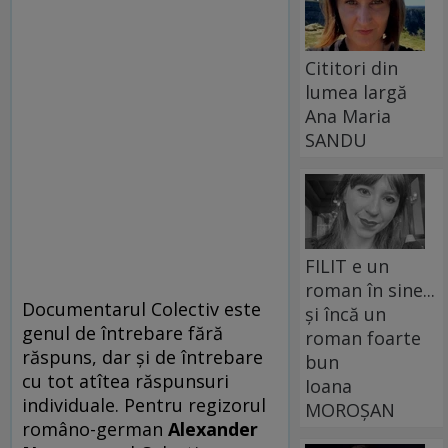
Cititori din
lumea largă
Ana Maria
SANDU
FILIT e un
roman în sine...
Documentarul Colectiv este
și încă un
genul de întrebare fără
roman foarte
răspuns, dar și de întrebare
bun
cu tot atîtea răspunsuri
Ioana
individuale. Pentru regizorul
MOROȘAN
româno-german
Alexander