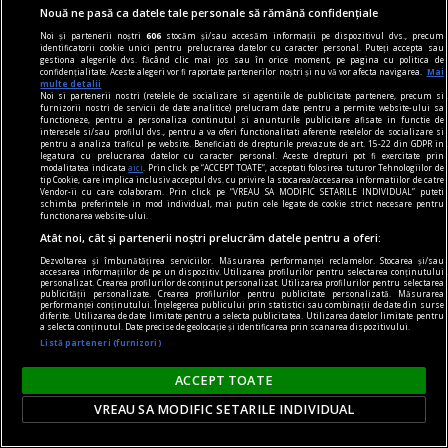
Nouă ne pasă ca datele tale personale să rămână confidențiale
Noi și partenerii noștri
606
stocăm și/sau accesăm informații pe dispozitivul dvs., precum
identificatorii cookie unici pentru prelucrarea datelor cu caracter personal. Puteți accepta sau
gestiona alegerile dvs. făcând clic mai jos sau în orice moment, pe pagina cu politica de
confidențialitate. Aceste alegeri vor fi raportate partenerilor noștri și nu vă vor afecta navigarea.
Mai
multe detalii
Noi si partenerii nostri (retelele de socializare si agentiile de publicitate partenere, precum si
furnizorii nostri de servicii de date analitice) prelucram date pentru a permite website-ului sa
functioneze, pentru a personaliza continutul si anunturile publicitare afisate in functie de
interesele si/sau profilul dvs., pentru a va oferi functionalitati aferente retelelor de socializare si
pentru a analiza traficul pe website. Beneficiati de drepturile prevazute de art. 15-22 din GDPR in
legatura cu prelucrarea datelor cu caracter personal. Aceste drepturi pot fi exercitate prin
modalitatea indicata
aici
. Prin click pe “ACCEPT TOATE”, acceptati folosirea tuturor Tehnologiilor de
tip Cookie, care implica inclusiv acceptul dvs. cu privire la stocarea/accesarea informatiilor de catre
Vendor-ii cu care colaboram. Prin click pe “VREAU SA MODIFIC SETARILE INDIVIDUAL” puteti
schimba preferintele in mod individual, mai putin cele legate de cookie strict necesare pentru
functionarea website-ului.
Atât noi, cât și partenerii noștri prelucrăm datele pentru a oferi:
Dezvoltarea și îmbunătățirea serviciilor. Măsurarea performanței reclamelor. Stocarea și/sau
accesarea informațiilor de pe un dispozitiv. Utilizarea profilurilor pentru selectarea conținutului
personalizat. Crearea profilurilor de conținut personalizat. Utilizarea profilurilor pentru selectarea
publicității personalizate. Crearea profilurilor pentru publicitate personalizată. Măsurarea
performanței conținutului. Înțelegerea publicului prin statistici sau combinații de date din surse
diferite. Utilizarea de date limitate pentru a selecta publicitatea. Utilizarea datelor limitate pentru
a selecta conținutul. Date precise de geolocație și identificarea prin scanarea dispozitivului.
Listă parteneri (furnizori)
ACCEPT TOATE
VREAU SA MODIFIC SETARILE INDIVIDUAL