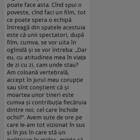
poate face asta. Cînd spui o
poveste, cînd faci un film, tot
ce poate spera o echipă
întreagă din spatele acestuia
este că unii spectatori, după
film, cumva, se vor uita în
oglindă și se vor întreba: „Dar
eu, cu atitudinea mea în viața
de zi cu zi, cam unde stau?
Am coloană vertebrală,
accept în jurul meu corupție
sau sînt conștient că și
moartea unor tineri este
cumva și contribuția fiecăruia
dintre noi, cel care închide
ochii?“. Avem sute de ore pe
care le-am tot vizionat în sus
și în jos în care stă un
politician în mijloc, minte că