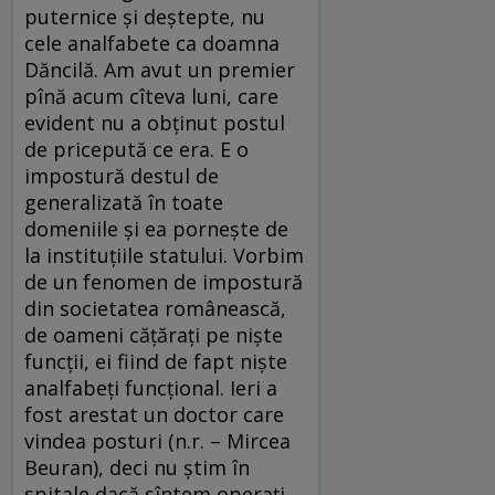
puternice și deștepte, nu
cele analfabete ca doamna
Dăncilă. Am avut un premier
pînă acum cîteva luni, care
evident nu a obținut postul
de pricepută ce era. E o
impostură destul de
generalizată în toate
domeniile și ea pornește de
la instituțiile statului. Vorbim
de un fenomen de impostură
din societatea românească,
de oameni cățărați pe niște
funcții, ei fiind de fapt niște
analfabeți funcțional. Ieri a
fost arestat un doctor care
vindea posturi (n.r. – Mircea
Beuran), deci nu știm în
spitale dacă sîntem operați