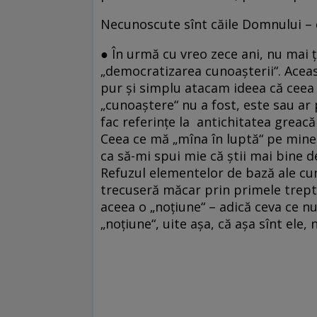
Necunoscute sînt căile Domnului –
● În urmă cu vreo zece ani, nu mai ț
„democratizarea cunoașterii“. Aceast
pur și simplu atacam ideea că ceea
„cunoaștere“ nu a fost, este sau ar
fac referințe la antichitatea greac
Ceea ce mă „mîna în luptă“ pe mine e
ca să-mi spui mie că știi mai bine d
Refuzul elementelor de bază ale cuno
trecuseră măcar prin primele trept
aceea o „noțiune“ – adică ceva ce nu 
„noțiune“, uite așa, că așa sînt ele,