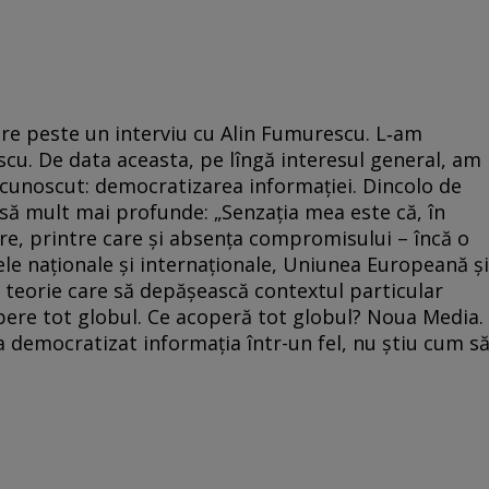
are peste un interviu cu Alin Fumurescu. L‑am
cu. De data aceasta, pe lîngă interesul general, am
a cunoscut: democratizarea informației. Dincolo de
nsă mult mai profunde: „Senzația mea este că, în
re, printre care și absența compromisului – încă o
ele naționale și internaționale, Uniunea Europeană și
 teorie care să depășească contextul particular
copere tot globul. Ce acoperă tot globul? Noua Media.
 democratizat informația într-un fel, nu știu cum s