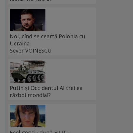
Noi, cînd se ceartă Polonia cu
Ucraina
,
Sever VOINESCU
Putin și Occidentul Al treilea
război mondial?
Feel good - după FILIT -