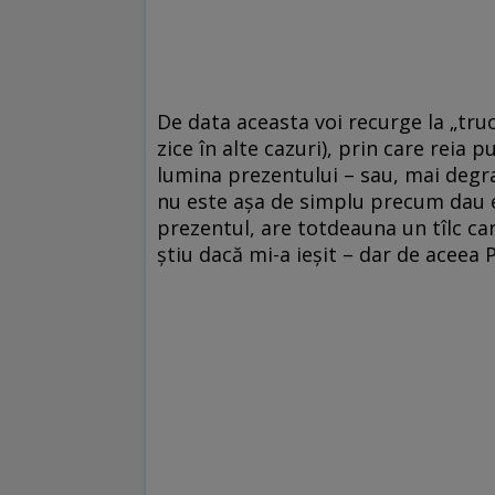
De data aceasta voi recurge la „trucul
zice în alte cazuri), prin care reia 
lumina prezentului – sau, mai degra
nu este așa de simplu precum dau eu
prezentul, are totdeauna un tîlc ca
știu dacă mi-a ieșit – dar de aceea 