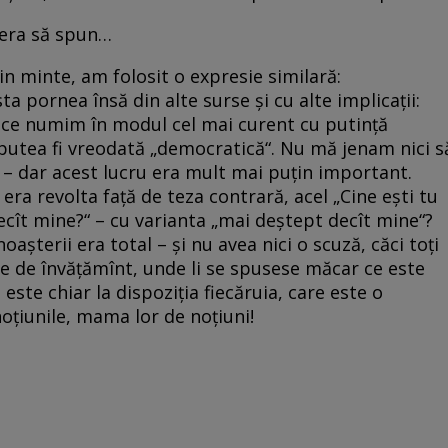
 era să spun…
in minte, am folosit o expresie similară:
a pornea însă din alte surse și cu alte implicații:
 ce numim în modul cel mai curent cu putință
 putea fi vreodată „democratică“. Nu mă jenam nici s
ă – dar acest lucru era mult mai puțin important.
ra revolta față de teza contrară, acel „Cine ești tu
ecît mine?“ – cu varianta „mai deștept decît mine“?
așterii era total – și nu avea nici o scuză, căci toți
e de învățămînt, unde li se spusese măcar ce este
este chiar la dispoziția fiecăruia, care este o
 noțiunile, mama lor de noțiuni!