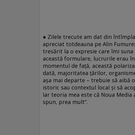
● Zilele trecute am dat din întîmpl
apreciat totdeauna pe Alin Fumures
tresărit la o expresie care îmi sun
această formulare, lucrurile erau î
momentul de față, această polariza
dată, majoritatea țărilor, organism
așa mai departe – trebuie să aibă o
istoric sau contextul local și să a
Iar teoria mea este că Noua Media a
spun, prea mult“.