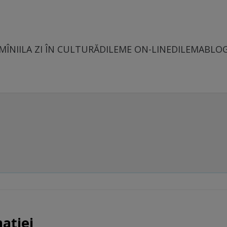
MÎNII
LA ZI ÎN CULTURĂ
DILEME ON-LINE
DILEMABLO
ației