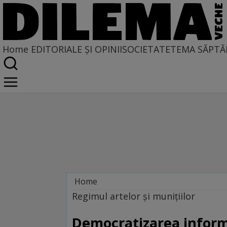
Home
EDITORIALE ȘI OPINII
SOCIETATE
TEMA SĂPTĂ
Home
Regimul artelor și munițiilor
Regimul artelor şi muniţiilor
Democratizarea inform