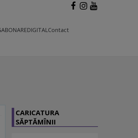
G
ABONARE
DIGITAL
Contact
CARICATURA
SĂPTĂMÎNII