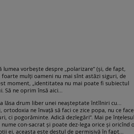
ă lumea vorbește despre „polarizare“ (și, de fapt,
 foarte mulți oameni nu mai sînt astăzi siguri, de
cest moment, „identitatea nu mai poate fi subiectul
i. Să ne oprim însă aici…
a lăsa drum liber unei neașteptate întîlniri cu…
i, ortodoxia ne învață să faci ce zice popa, nu ce face
i, ci pogorăminte. Adică dezlegări“. Mai pe înțelesu
 nume con-sacrat și poate dez-lega orice și oricînd 
ii ei, aceasta este destul de permisivă în fapt…