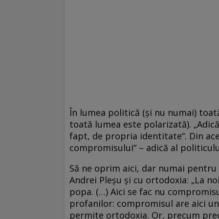
În lumea politică (și nu numai) toat
toată lumea este polarizată). „Adică
fapt, de propria identitate“. Din a
compromisului“ – adică al politiculu
Să ne oprim aici, dar numai pentru 
Andrei Pleșu și cu ortodoxia: „La no
popa. (…) Aici se fac nu compromisur
profanilor: compromisul are aici un
permite ortodoxia. Or, precum preoț