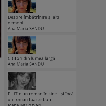
Despre îmbătrînire și alți
demoni
Ana Maria SANDU
Cititori din lumea largă
Ana Maria SANDU
FILIT e un roman în sine... și încă
un roman foarte bun
Ioana MOROȘAN