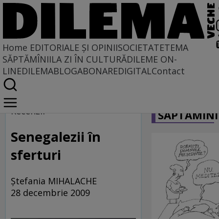
Home
EDITORIALE ȘI OPINII
SOCIETATE
TEMA
SĂPTĂMÎNII
LA ZI ÎN CULTURĂ
DILEME ON-
LINE
DILEMABLOG
ABONARE
DIGITAL
Contact
Home
CARICATU
Dilemateca
Recenzii
SĂPTĂMÎNI
Senegalezii în
sferturi
Ştefania MIHALACHE
28 decembrie 2009