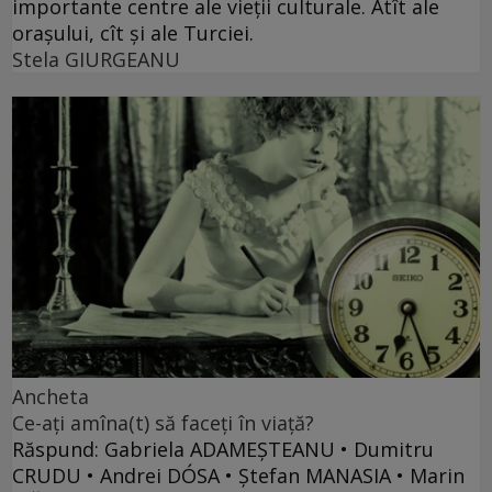
importante centre ale vieţii culturale. Atît ale
oraşului, cît şi ale Turciei.
Stela GIURGEANU
Ancheta
Ce-aţi amîna(t) să faceţi în viaţă?
Răspund: Gabriela ADAMEŞTEANU • Dumitru
CRUDU • Andrei DÓSA • Ştefan MANASIA • Marin