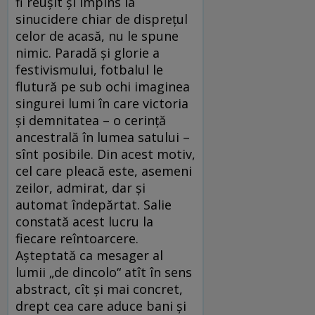
fi reuşit şi împins la
sinucidere chiar de dispreţul
celor de acasă, nu le spune
nimic. Paradă şi glorie a
festivismului, fotbalul le
flutură pe sub ochi imaginea
singurei lumi în care victoria
şi demnitatea – o cerinţă
ancestrală în lumea satului –
sînt posibile. Din acest motiv,
cel care pleacă este, asemeni
zeilor, admirat, dar şi
automat îndepărtat. Salie
constată acest lucru la
fiecare reîntoarcere.
Aşteptată ca mesager al
lumii „de dincolo“ atît în sens
abstract, cît şi mai concret,
drept cea care aduce bani şi