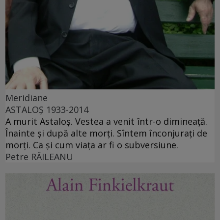
Meridiane
ASTALOŞ 1933-2014
A murit Astaloş. Vestea a venit într-o dimineaţă.
Înainte şi după alte morţi. Sîntem înconjuraţi de
morţi. Ca şi cum viaţa ar fi o subversiune.
Petre RĂILEANU