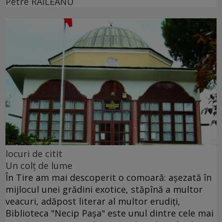
Petre RĂILEANU
locuri de citit
Un colţ de lume
În Tire am mai descoperit o comoară: aşezată în
mijlocul unei grădini exotice, stăpînă a multor
veacuri, adăpost literar al multor erudiţi,
Biblioteca "Necip Paşa" este unul dintre cele mai