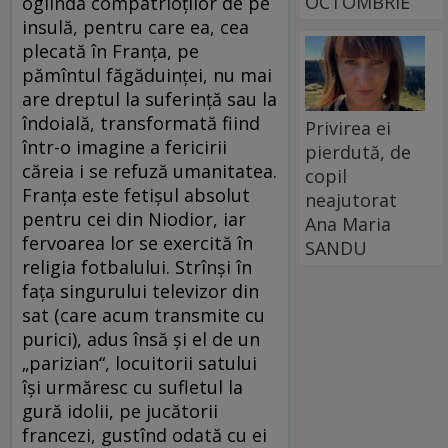
OCTOMBRIE
oglinda compatrioţilor de pe
insulă, pentru care ea, cea
plecată în Franţa, pe
pămîntul făgăduinţei, nu mai
are dreptul la suferinţă sau la
îndoială, transformată fiind
Privirea ei
într-o imagine a fericirii
pierdută, de
căreia i se refuză umanitatea.
copil
Franţa este fetişul absolut
neajutorat
pentru cei din Niodior, iar
Ana Maria
fervoarea lor se exercită în
SANDU
religia fotbalului. Strînşi în
faţa singurului televizor din
sat (care acum transmite cu
purici), adus însă şi el de un
„parizian“, locuitorii satului
îşi urmăresc cu sufletul la
gură idolii, pe jucătorii
francezi, gustînd odată cu ei