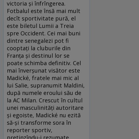
victoria şi înfrîngerea.
Fotbalul este însă mai mult
decît sportivitate pură, el
este biletul Lumii a Treia
spre Occident. Cei mai buni
dintre senegalezi pot fi
cooptaţi la cluburile din
Franţa şi destinul lor se
poate schimba definitiv. Cel
mai înverşunat visător este
Madické, fratele mai mic al
lui Salie, supranumit Maldini,
după numele eroului său de
la AC Milan. Crescut în cultul
unei masculinităţi autoritare
şi egoiste, Madické nu ezită
să-şi transforme sora în
reporter sportiv,
pretinzîndu-i rezumate