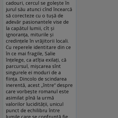
cadouri, cercul se goleşte în
jurul său atunci cînd încearcă
să corecteze cu o tuşă de
adevăr pasionantele vise de
la capătul lumii, cît şi
ignoranţa, miturile şi
credinţele în vrăjitorii locali.
Cu reperele identitare din ce
în ce mai fragile, Salie
înţelege, ca atîţia exilaţi, că
parcursul, mişcarea sînt
singurele ei moduri de a
fiinţa. Dincolo de scindarea
inerentă, acest „între“ despre
care vorbeşte romanul este
asimilat pînă la urmă
valorilor lucidităţii, unicul
punct de echilibru între
lumile care se confruntă fie