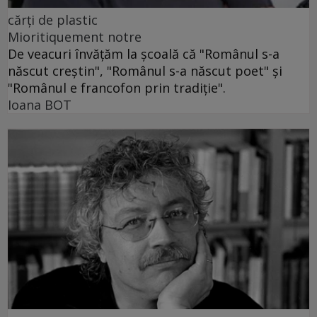
cărţi de plastic
Mioritiquement notre
De veacuri învăţăm la şcoală că "Românul s-a
născut creştin", "Românul s-a născut poet" şi
"Românul e francofon prin tradiţie".
Ioana BOT