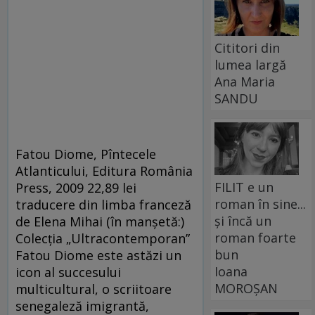
Cititori din
lumea largă
Ana Maria
SANDU
Fatou Diome, Pîntecele
Atlanticului, Editura România
FILIT e un
Press, 2009 22,89 lei
roman în sine...
traducere din limba franceză
și încă un
de Elena Mihai (în manşetă:)
roman foarte
Colecţia „Ultracontemporan”
bun
Fatou Diome este astăzi un
Ioana
icon al succesului
MOROȘAN
multicultural, o scriitoare
senegaleză imigrantă,