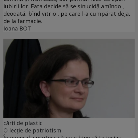
iubirii lor. Fata decide să se sinucidă amîndoi,
deodată, bînd vitriol, pe care l-a cumpărat deja,
de la farmacie.
Ioana BOT
cărţi de plastic
O lecţie de patriotism
În general, socotesc că nu e bine să te joci cu