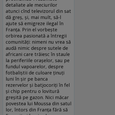
detaliate ale meciurilor
atunci cînd televizorul din sat
dă greş, şi, mai mult, să-l
ajute să emigreze ilegal în
Franţa. Prin el vorbeşte
orbirea pasionată a întregii
comunităţi: nimeni nu vrea să
audă nimic despre sutele de
africani care trăiesc în staule
la periferiile oraşelor, sau pe
fundul vapoarelor, despre
fotbaliştii de culoare ţinuţi
luni în şir pe banca
rezervelor şi batjocoriţi în fel
şi chip pentru o lovitură
greşită pe gazon. Nici măcar
povestea lui Moussa din satul
lor, întors din Franţa fără să