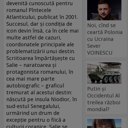
devenită cunoscută pentru
romanul Pîntecele
Atlanticului, publicat în 2001.
Succesul, dar şi condiţia de
Noi, cînd se
icon devin însă, ca în cele mai
ceartă Polonia
multe astfel de cazuri,
cu Ucraina
coordonatele principale ale
Sever
problematizării unui destin.
VOINESCU
Scriitoarea împărtăşeşte cu
Salie – naratoarea şi
protagonista romanului, în
cea mai mare parte
autobiografic – graficul
Putin și
tremurat al acestui destin:
Occidentul Al
născută pe insula Niodior, în
treilea război
sud-estul Senegalului,
mondial?
urmărind un drum de
excepţie pentru o fiică a
culturii coranice, Salie se