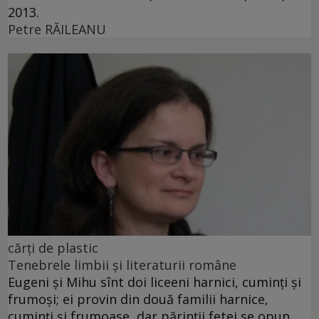
2013.
Petre RĂILEANU
cărţi de plastic
Tenebrele limbii şi literaturii române
Eugeni şi Mihu sînt doi liceeni harnici, cuminţi şi
frumoşi; ei provin din două familii harnice,
cuminţi şi frumoase, dar părinţii fetei se opun