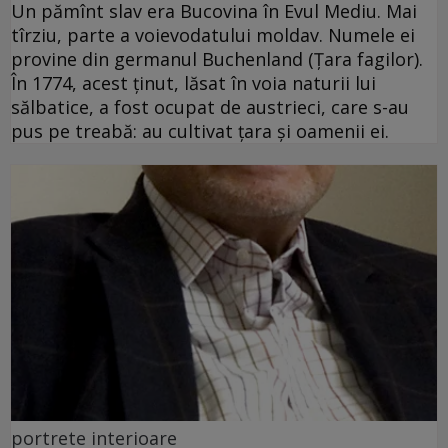
Un pămînt slav era Bucovina în Evul Mediu. Mai
tîrziu, parte a voievodatului moldav. Numele ei
provine din germanul Buchenland (Ţara fagilor).
În 1774, acest ţinut, lăsat în voia naturii lui
sălbatice, a fost ocupat de austrieci, care s-au
pus pe treabă: au cultivat ţara şi oamenii ei.
portrete interioare