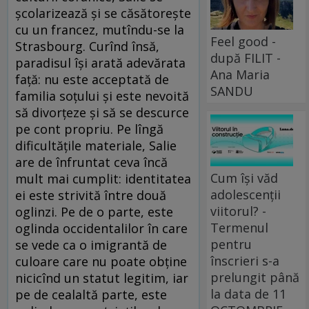
şcolarizează şi se căsătoreşte
cu un francez, mutîndu-se la
Feel good -
Strasbourg. Curînd însă,
după FILIT -
paradisul îşi arată adevărata
Ana Maria
faţă: nu este acceptată de
SANDU
familia soţului şi este nevoită
să divorţeze şi să se descurce
pe cont propriu. Pe lîngă
dificultăţile materiale, Salie
are de înfruntat ceva încă
Cum își văd
mult mai cumplit: identitatea
adolescenții
ei este strivită între două
viitorul? -
oglinzi. Pe de o parte, este
Termenul
oglinda occidentalilor în care
pentru
se vede ca o imigrantă de
înscrieri s-a
culoare care nu poate obţine
prelungit până
nicicînd un statut legitim, iar
la data de 11
pe de cealaltă parte, este