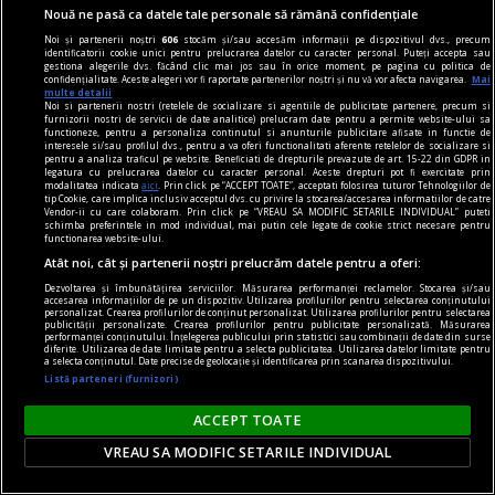
Nouă ne pasă ca datele tale personale să rămână confidențiale
Noi și partenerii noștri
606
stocăm și/sau accesăm informații pe dispozitivul dvs., precum
identificatorii cookie unici pentru prelucrarea datelor cu caracter personal. Puteți accepta sau
gestiona alegerile dvs. făcând clic mai jos sau în orice moment, pe pagina cu politica de
confidențialitate. Aceste alegeri vor fi raportate partenerilor noștri și nu vă vor afecta navigarea.
Mai
multe detalii
tehnodrom
Noi si partenerii nostri (retelele de socializare si agentiile de publicitate partenere, precum si
furnizorii nostri de servicii de date analitice) prelucram date pentru a permite website-ului sa
Internetul şi protestele la români
functioneze, pentru a personaliza continutul si anunturile publicitare afisate in functie de
interesele si/sau profilul dvs., pentru a va oferi functionalitati aferente retelelor de socializare si
Cine s-ar fi aşteptat ca, pentru prima dată în
pentru a analiza traficul pe website. Beneficiati de drepturile prevazute de art. 15-22 din GDPR in
legatura cu prelucrarea datelor cu caracter personal. Aceste drepturi pot fi exercitate prin
istorie, la un eveniment să participe mai mulţi
modalitatea indicata
aici
. Prin click pe “ACCEPT TOATE”, acceptati folosirea tuturor Tehnologiilor de
tip Cookie, care implica inclusiv acceptul dvs. cu privire la stocarea/accesarea informatiilor de catre
oameni decît cei care s-au anunţat pe Facebook?
Vendor-ii cu care colaboram. Prin click pe “VREAU SA MODIFIC SETARILE INDIVIDUAL” puteti
schimba preferintele in mod individual, mai putin cele legate de cookie strict necesare pentru
?i nu o singură dată, ci de două ori. Dacă nu
functionarea website-ului.
plouă, şi a treia duminică probabil va fi la fel.
Atât noi, cât și partenerii noștri prelucrăm datele pentru a oferi:
(Articolul e scris după al doilea mare marş
Dezvoltarea și îmbunătățirea serviciilor. Măsurarea performanței reclamelor. Stocarea și/sau
accesarea informațiilor de pe un dispozitiv. Utilizarea profilurilor pentru selectarea conținutului
pentru salvarea Roşiei Montane, din 15
personalizat. Crearea profilurilor de conținut personalizat. Utilizarea profilurilor pentru selectarea
publicității personalizate. Crearea profilurilor pentru publicitate personalizată. Măsurarea
septembrie 2013.)
performanței conținutului. Înțelegerea publicului prin statistici sau combinații de date din surse
diferite. Utilizarea de date limitate pentru a selecta publicitatea. Utilizarea datelor limitate pentru
Constantin VICĂ
a selecta conținutul. Date precise de geolocație și identificarea prin scanarea dispozitivului.
Listă parteneri (furnizori)
ACCEPT TOATE
VREAU SA MODIFIC SETARILE INDIVIDUAL