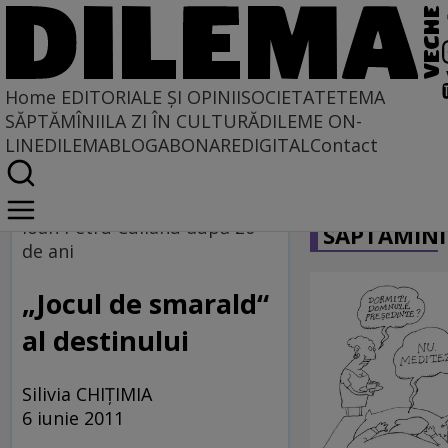
Home
EDITORIALE ȘI OPINII
SOCIETATE
TEMA
SĂPTĂMÎNII
LA ZI ÎN CULTURĂ
DILEME ON-
LINE
DILEMABLOG
ABONARE
DIGITAL
Contact
Home
CARICATU
Dilemateca
Ioan Petru Culianu după 20
SĂPTĂMÎNI
de ani
„Jocul de smarald“
al destinului
Silivia CHIŢIMIA
6 iunie 2011