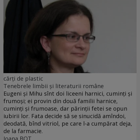
cărţi de plastic
Tenebrele limbii şi literaturii române
Eugeni şi Mihu sînt doi liceeni harnici, cuminţi şi
frumoşi; ei provin din două familii harnice,
cuminţi şi frumoase, dar părinţii fetei se opun
iubirii lor. Fata decide să se sinucidă amîndoi,
deodată, bînd vitriol, pe care l-a cumpărat deja,
de la farmacie.
Ioana BOT