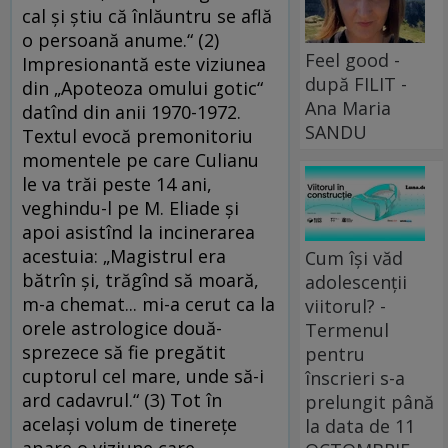
cal şi ştiu că înlăuntru se află
o persoană anu­me.“ (2)
Feel good -
Impresionantă este viziunea
după FILIT -
din „Apo­teo­za omului gotic“
Ana Maria
datînd din anii 1970-1972.
SANDU
Tex­tul evocă premonitoriu
momentele pe care Cu­lia­nu
le va trăi peste 14 ani,
veghindu-l pe M. Elia­de şi
apoi asistînd la incinerarea
acestuia: „Ma­gistrul era
Cum își văd
bătrîn şi, trăgînd să moară,
adolescenții
m-a che­mat... mi-a cerut ca la
viitorul? -
orele astrologice două­
Termenul
sprezece să fie pregătit
pentru
cuptorul cel mare, un­de să-i
înscrieri s-a
ard cadavrul.“ (3) Tot în
prelungit până
acelaşi volum de tinereţe
la data de 11