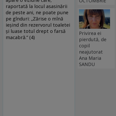
apare o viziune care,
OCTOMBRIE
raportată la lo­cul asasinării
de peste ani, ne poate pune
pe gîn­duri: „Zărise o mînă
ieşind din rezervorul toa­letei
şi luase totul drept o farsă
Privirea ei
macabră.“ (4)
pierdută, de
copil
neajutorat
Ana Maria
SANDU