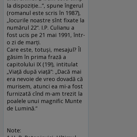
la dis­poziţie...“, spune îngerul
(romanul este scris în 1987),
„locurile noastre sînt fixate la
numărul 22“. I.P. Culianu a
fost ucis pe 21 mai 1991, într-
o zi de marţi.
Care este, totuşi, mesajul? Îl
găsim în prima fra­ză a
capitolului IX (19!), intitulat
„Viaţă după via­ţă“: „Dacă mai
era nevoie de vreo dovadă că
mu­risem, atunci ea mi-a fost
furnizată cînd m-am trezit la
poalele unui magnific Munte
de Lu­­mină.“
Note: