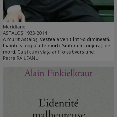
Meridiane
ASTALOŞ 1933-2014
A murit Astaloş. Vestea a venit într-o dimineaţă.
Înainte şi după alte morţi. Sîntem înconjuraţi de
morţi. Ca şi cum viaţa ar fi o subversiune.
Petre RĂILEANU