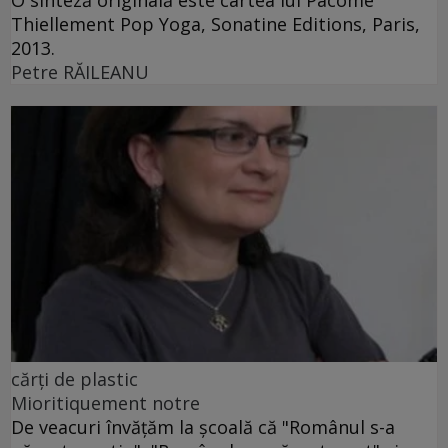
O sinteză originală este cartea lui Pacôme
Thiellement Pop Yoga, Sonatine Editions, Paris,
2013.
Petre RĂILEANU
cărţi de plastic
Mioritiquement notre
De veacuri învăţăm la şcoală că "Românul s-a