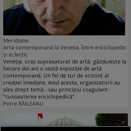
Meridiane
Arta contemporană la Veneţia. Între enciclopedic
şi eclectic
Veneţia, oraş suprasaturat de artă, găzduieşte la
fiecare doi ani o vastă expoziţie de artă
contemporană. Un fel de tur de orizont al
creaţiei imediate. Anul acesta, organizatorii au
ales drept temă - sau principiu coagulant -
"cunoaşterea enciclopedică".
Petre RĂILEANU