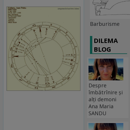
Barburisme
DILEMA
BLOG
Despre
îmbătrînire și
alți demoni
Ana Maria
SANDU