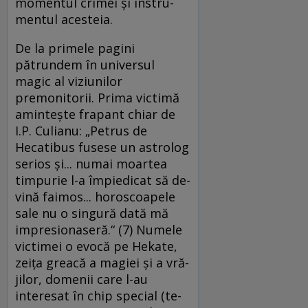
momentul crimei şi in­stru­
men­tul acesteia.
De la primele pagini
pătrundem în uni­ver­sul
magic al viziunilor
premonitorii. Prima vic­ti­mă
aminteşte frapant chiar de
I.P. Culianu: „Pe­trus de
Hecatibus fusese un astrolog
serios şi... nu­mai moartea
timpurie l-a împiedicat să de­
vină faimos... horoscoapele
sale nu o singură da­tă mă
impresionaseră.“ (7) Numele
victimei o e­vo­că pe Hekate,
zeiţa greacă a magiei şi a vră­
ji­lor, domenii care l-au
interesat în chip special (te­