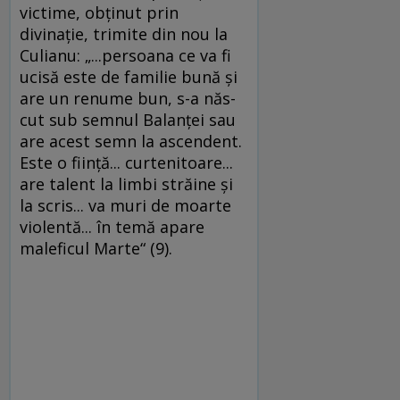
victime, obţinut prin
divinaţie, trimite din nou la
Culianu: „...persoana ce va fi
ucisă este de familie bună şi
are un renume bun, s-a năs­
cut sub semnul Balanţei sau
are acest semn la as­cendent.
Este o fiinţă... curtenitoare...
are ta­lent la limbi străine şi
la scris... va muri de moar­te
violentă... în temă apare
maleficul Marte“ (9).