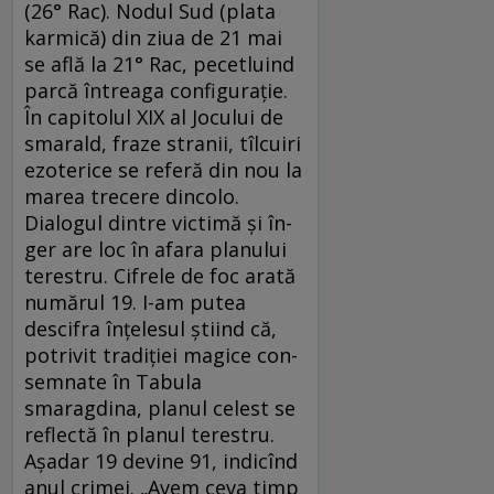
(26° Rac). Nodul Sud (plata
kar­mică) din ziua de 21 mai
se află la 21° Rac, pe­ce­tluind
parcă întreaga configuraţie.
În capitolul XIX al Jocului de
smarald, fraze stra­nii, tîlcuiri
ezoterice se referă din nou la
ma­rea trecere dincolo.
Dialogul dintre victimă şi în­
ger are loc în afara planului
terestru. Cifrele de foc arată
numărul 19. I-am putea
descifra în­ţe­lesul ştiind că,
potrivit tradiţiei magice con­
sem­nate în Tabula
smaragdina, planul celest se
reflectă în planul terestru.
Aşadar 19 devine 91, indicînd
anul crimei. „Avem ceva timp