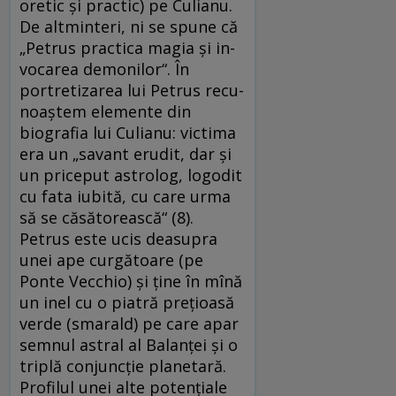
oretic şi practic) pe Culianu.
De altminteri, ni se spune că
„Petrus practica magia şi in­
vo­ca­rea demonilor“. În
portretizarea lui Petrus re­cu­
noaş­tem elemente din
biografia lui Culianu: vic­tima
era un „savant erudit, dar şi
un priceput as­trolog, logodit
cu fata iubită, cu care urma
să se că­sătorească“ (8).
Petrus este ucis deasupra
unei ape curgătoare (pe
Ponte Vecchio) şi ţine în mî­nă
un inel cu o piatră preţioasă
verde (smarald) pe care apar
semnul astral al Balanţei şi o
triplă con­juncţie planetară.
Profilul unei alte po­ten­ţiale