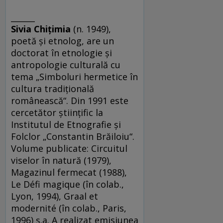
______
Sivia Chiţimia
(n. 1949),
poetă şi etnolog, are un
doctorat în etnologie şi
antropologie culturală cu
tema „Simboluri hermetice în
cultura tradiţională
românească“. Din 1991 este
cercetător ştiinţific la
Institutul de Etnografie şi
Folclor „Constantin Brăiloiu“.
Volume publicate: Circuitul
viselor în natură (1979),
Magazinul fermecat (1988),
Le Défi magique (în colab.,
Lyon, 1994), Graal et
modernité (în colab., Paris,
1996) ş.a. A realizat emisiunea