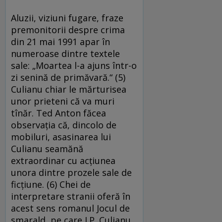
Aluzii, viziuni fugare, fraze
premonitorii de­spre crima
din 21 mai 1991 apar în
numeroase din­tre textele
sale: „Moartea l-a ajuns într-o
zi se­nină de primăvară.“ (5)
Culianu chiar le măr­tu­ri­sea
unor prieteni că va muri
tînăr. Ted Anton fă­cea
observaţia că, dincolo de
mobiluri, asa­si­na­rea lui
Culianu seamănă
extraordinar cu acţiunea
unora dintre prozele sale de
ficţiune. (6) Chei de
interpretare stranii oferă în
acest sens ro­manul Jocul de
smarald, pe care I.P. Culianu