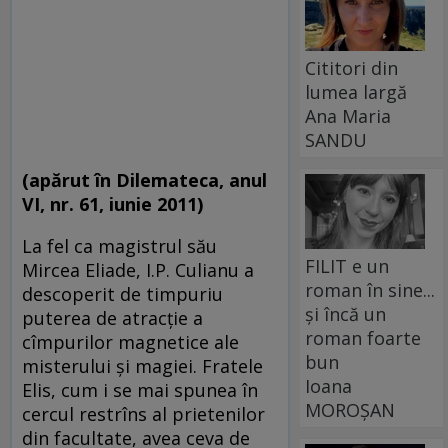
Cititori din
lumea largă
Ana Maria
SANDU
(apărut în Dilemateca, anul
VI, nr. 61, iunie 2011)
La fel ca magistrul său
FILIT e un
Mircea Eliade, I.P. Cu­lianu a
roman în sine...
descoperit de timpuriu
și încă un
puterea de a­trac­ţie a
roman foarte
cîmpurilor magnetice ale
bun
misterului şi ma­giei. Fratele
Ioana
Elis, cum i se mai spunea în
MOROȘAN
cercul re­strîns al prietenilor
din facultate, avea ceva de