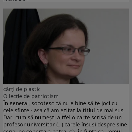
cărţi de plastic
O lecţie de patriotism
În general, socotesc că nu e bine să te joci cu
cele sfinte - aşa că am ezitat la titlul de mai sus.
Dar, cum să numeşti altfel o carte scrisă de un
profesor universitar (...) carele însuşi despre sine
scrie, pe coperta a patra, că, în fiinţa sa, "omul