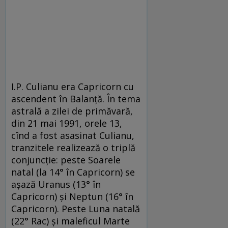
I.P. Culianu era Capricorn cu
ascendent în Ba­lanţă. În tema
astrală a zilei de primăvară,
din 21 mai 1991, orele 13,
cînd a fost asasinat Cu­lianu,
tranzitele realizează o triplă
con­junc­ţie: peste Soarele
natal (la 14° în Capricorn) se
aşa­ză Uranus (13° în
Capricorn) şi Neptun (16° în
Capricorn). Peste Luna natală
(22° Rac) şi ma­leficul Marte