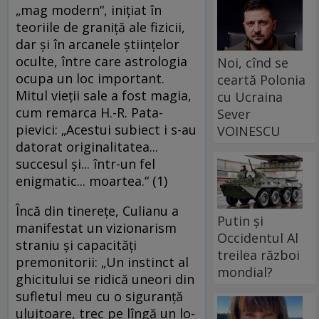
„mag modern“, iniţiat în
teoriile de graniţă ale fi­zicii,
dar şi în arcanele ştiinţelor
oculte, între ca­re astrologia
Noi, cînd se
ocupa un loc important.
ceartă Polonia
Mitul vie­ţii sale a fost magia,
cu Ucraina
cum remarca H.-R. Pa­ta­
Sever
pievici: „Acestui subiect i s-au
VOINESCU
datorat ori­gi­na­litatea...
succesul şi... într-un fel
enigmatic... moar­tea.“ (1)
Încă din tinereţe, Culianu a
Putin și
manifestat un vi­zio­narism
Occidentul Al
straniu şi capacităţi
treilea război
premonitorii: „Un ins­tinct al
mondial?
ghicitului se ridică uneori din
sufletul meu cu o siguranţă
uluitoare, trec pe lîngă un lo­