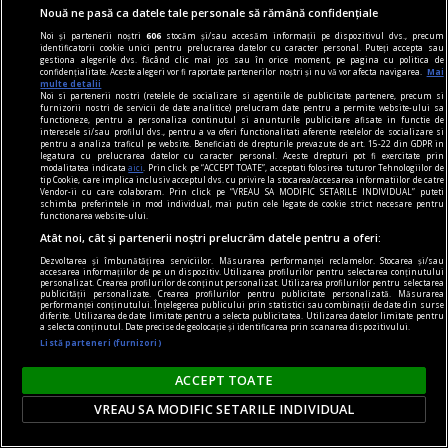
Nouă ne pasă ca datele tale personale să rămână confidențiale
Noi și partenerii noștri
606
stocăm și/sau accesăm informații pe dispozitivul dvs., precum
identificatorii cookie unici pentru prelucrarea datelor cu caracter personal. Puteți accepta sau
gestiona alegerile dvs. făcând clic mai jos sau în orice moment, pe pagina cu politica de
confidențialitate. Aceste alegeri vor fi raportate partenerilor noștri și nu vă vor afecta navigarea.
Mai
multe detalii
Noi si partenerii nostri (retelele de socializare si agentiile de publicitate partenere, precum si
furnizorii nostri de servicii de date analitice) prelucram date pentru a permite website-ului sa
functioneze, pentru a personaliza continutul si anunturile publicitare afisate in functie de
interesele si/sau profilul dvs., pentru a va oferi functionalitati aferente retelelor de socializare si
pentru a analiza traficul pe website. Beneficiati de drepturile prevazute de art. 15-22 din GDPR in
legatura cu prelucrarea datelor cu caracter personal. Aceste drepturi pot fi exercitate prin
modalitatea indicata
aici
. Prin click pe “ACCEPT TOATE”, acceptati folosirea tuturor Tehnologiilor de
tip Cookie, care implica inclusiv acceptul dvs. cu privire la stocarea/accesarea informatiilor de catre
Vendor-ii cu care colaboram. Prin click pe “VREAU SA MODIFIC SETARILE INDIVIDUAL” puteti
schimba preferintele in mod individual, mai putin cele legate de cookie strict necesare pentru
locuri de citit
functionarea website-ului.
Un colţ de lume
Atât noi, cât și partenerii noștri prelucrăm datele pentru a oferi:
În Tire am mai descoperit o comoară: aşezată în
Dezvoltarea și îmbunătățirea serviciilor. Măsurarea performanței reclamelor. Stocarea și/sau
accesarea informațiilor de pe un dispozitiv. Utilizarea profilurilor pentru selectarea conținutului
mijlocul unei grădini exotice, stăpînă a multor
personalizat. Crearea profilurilor de conținut personalizat. Utilizarea profilurilor pentru selectarea
publicității personalizate. Crearea profilurilor pentru publicitate personalizată. Măsurarea
veacuri, adăpost literar al multor erudiţi,
performanței conținutului. Înțelegerea publicului prin statistici sau combinații de date din surse
diferite. Utilizarea de date limitate pentru a selecta publicitatea. Utilizarea datelor limitate pentru
a selecta conținutul. Date precise de geolocație și identificarea prin scanarea dispozitivului.
Biblioteca "Necip Paşa" este unul dintre cele mai
Listă parteneri (furnizori)
importante centre ale vieţii culturale. Atît ale
oraşului, cît şi ale Turciei.
ACCEPT TOATE
Stela GIURGEANU
VREAU SA MODIFIC SETARILE INDIVIDUAL