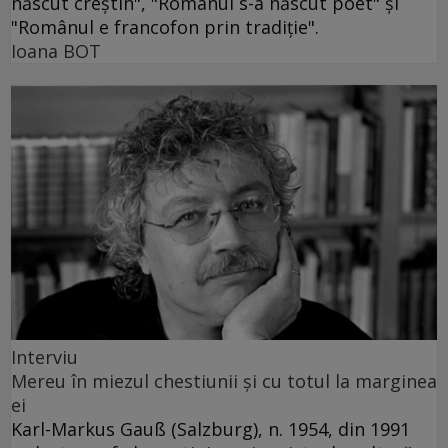
născut creştin", "Românul s-a născut poet" şi
"Românul e francofon prin tradiţie".
Ioana BOT
Interviu
Mereu în miezul chestiunii şi cu totul la marginea
ei
Karl-Markus Gauß (Salzburg), n. 1954, din 1991