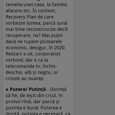
temelia unei case, la familie,
afacere etc. În context,
Recovery Plan de care
vorbește lumea, parcă sună
mai bine reconstrucție decît
recuperare, nu? Mai puțin
dacă ne rupem picioarele
economic, desigur, în 2020.
Restart e ok, corporatist
vorbind, dar e ca la
telecomanda tv, închis-
deschis, alb și negru, or
crizele au nuanțe;
● Putere/ Putință
- Dorință
să fie, de ieșit din criză, în
primul rînd, dar parcă și
putința e bună. Puterea e
dorită, putința e necesară, ca