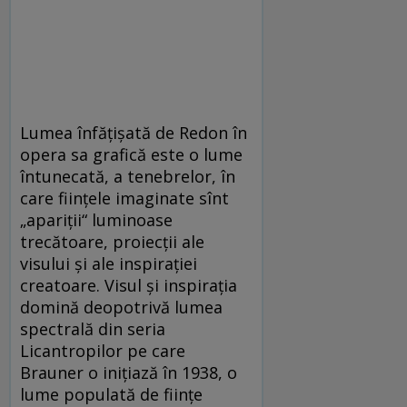
Lumea înfățișată de Redon în
opera sa grafică este o lume
întunecată, a tenebrelor, în
care ființele imaginate sînt
„apariții“ luminoase
trecătoare, proiecții ale
visului și ale inspirației
creatoare. Visul și inspirația
domină deopotrivă lumea
spectrală din seria
Licantropilor pe care
Brauner o inițiază în 1938, o
lume populată de ființe