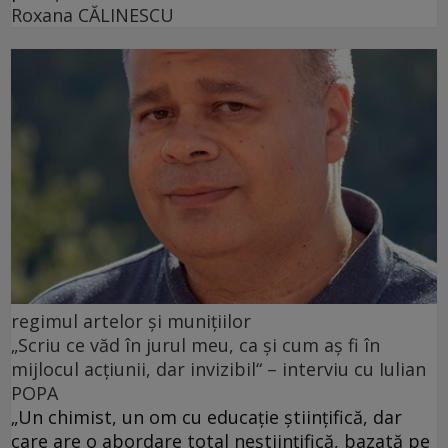
Roxana CĂLINESCU
regimul artelor și munițiilor
„Scriu ce văd în jurul meu, ca și cum aș fi în
mijlocul acțiunii, dar invizibil“ – interviu cu Iulian
POPA
„Un chimist, un om cu educație științifică, dar
care are o abordare total neștiințifică, bazată pe