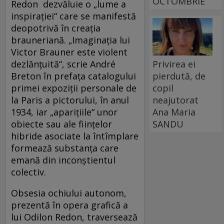
OCTOMBRIE
Redon dezvăluie o „lume a
inspirației“ care se manifestă
deopotrivă în creația
brauneriană. „Imaginația lui
Victor Brauner este violent
dezlănțuită“, scrie André
Privirea ei
Breton în prefața catalogului
pierdută, de
primei expoziții personale de
copil
la Paris a pictorului, în anul
neajutorat
1934, iar „aparițiile“ unor
Ana Maria
obiecte sau ale ființelor
SANDU
hibride asociate la întîmplare
formează substanța care
emană din inconștientul
colectiv.
Obsesia ochiului autonom,
prezentă în opera grafică a
lui Odilon Redon, traversează