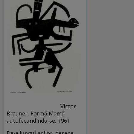
Victor
Brauner, Formă Mamă
autofecundîndu-se, 1961
De-a lungul anilor, desene,