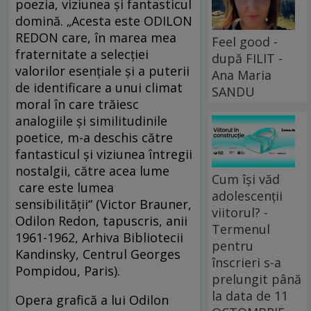
poezia, viziunea și fantasticul
domină. „Acesta este ODILON
REDON care, în marea mea
Feel good -
fraternitate a selecției
după FILIT -
valorilor esențiale și a puterii
Ana Maria
de identificare a unui climat
SANDU
moral în care trăiesc
analogiile și similitudinile
poetice, m-a deschis către
fantasticul și viziunea întregii
nostalgii, către acea lume
Cum își văd
care este lumea
adolescenții
sensibilității“ (Victor Brauner,
viitorul? -
Odilon Redon, tapuscris, anii
Termenul
1961-1962, Arhiva Bibliotecii
pentru
Kandinsky, Centrul Georges
înscrieri s-a
Pompidou, Paris).
prelungit până
la data de 11
Opera grafică a lui Odilon