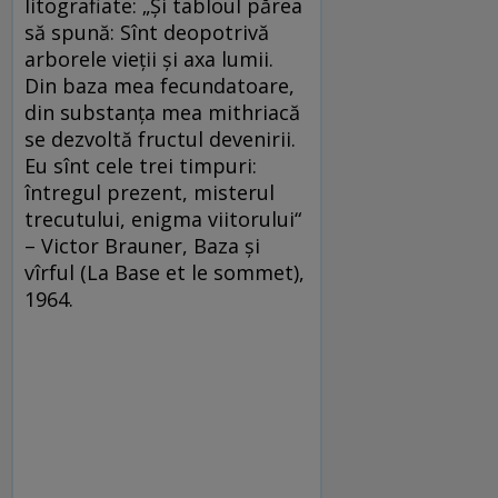
litografiate: „Și tabloul părea
să spună: Sînt deopotrivă
arborele vieții și axa lumii.
Din baza mea fecundatoare,
din substanța mea mithriacă
se dezvoltă fructul devenirii.
Eu sînt cele trei timpuri:
întregul prezent, misterul
trecutului, enigma viitorului“
– Victor Brauner, Baza și
vîrful (La Base et le sommet),
1964.