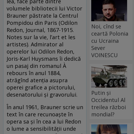
lea, face parte dintre
volumele bibliotecii lui Victor
Brauner păstrate la Centrul
Pompidou din Paris (Odilon
Noi, cînd se
Redon, Journal, 1867-1915.
ceartă Polonia
Notes sur la vie, l’art et les
cu Ucraina
artistes). Admirator al
Sever
operelor lui Odilon Redon,
VOINESCU
Joris-Karl Huysmans îi dedică
un pasaj din romanul À
rebours în anul 1884,
atrăgînd atenția asupra
operei grafice a pictorului,
Putin și
desenatorului și gravorului.
Occidentul Al
În anul 1961, Brauner scrie un
treilea război
text în care recunoaște în
mondial?
opera sa și în cea a lui Redon
o lume a sensibilității unde