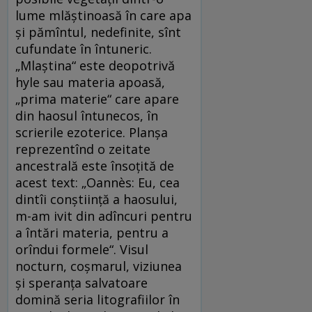
lume mlăștinoasă în care apa
și pămîntul, nedefinite, sînt
cufundate în întuneric.
„Mlaștina“ este deopotrivă
hyle sau materia apoasă,
„prima materie“ care apare
din haosul întunecos, în
scrierile ezoterice. Planșa
reprezentînd o zeitate
ancestrală este însoțită de
acest text: „Oannès: Eu, cea
dintîi conștiință a haosului,
m-am ivit din adîncuri pentru
a întări materia, pentru a
orîndui formele“. Visul
nocturn, coșmarul, viziunea
și speranța salvatoare
domină seria litografiilor în