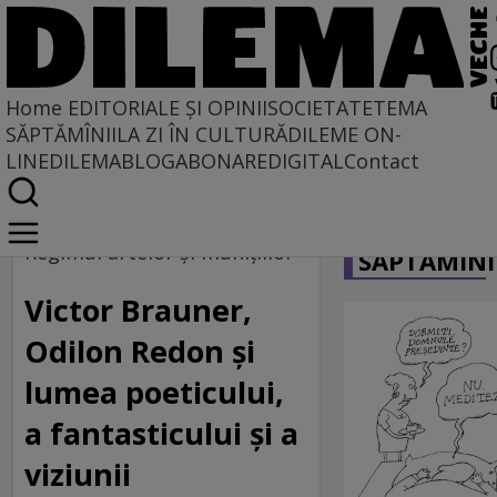
Home
EDITORIALE ȘI OPINII
SOCIETATE
TEMA
SĂPTĂMÎNII
LA ZI ÎN CULTURĂ
DILEME ON-
LINE
DILEMABLOG
ABONARE
DIGITAL
Contact
Home
CARICATU
Regimul artelor și munițiilor
Regimul artelor şi muniţiilor
SĂPTĂMÎNI
Victor Brauner,
Odilon Redon și
lumea poeticului,
a fantasticului și a
viziunii