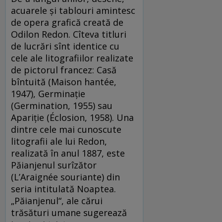
acuarele și tablouri amintesc
de opera grafică creată de
Odilon Redon. Cîteva titluri
de lucrări sînt identice cu
cele ale litografiilor realizate
de pictorul francez: Casă
bîntuită (Maison hantée,
1947), Germinație
(Germination, 1955) sau
Apariție (Éclosion, 1958). Una
dintre cele mai cunoscute
litografii ale lui Redon,
realizată în anul 1887, este
Păianjenul surîzător
(L’Araignée souriante) din
seria intitulată Noaptea.
„Păianjenul“, ale cărui
trăsături umane sugerează