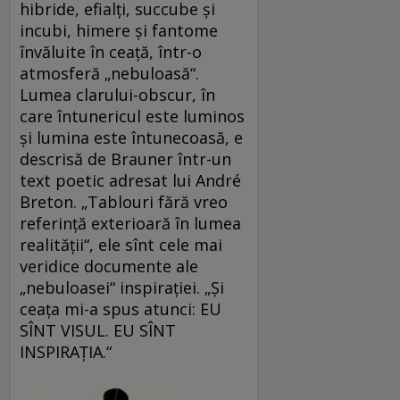
hibride, efialți, succube și
incubi, himere și fantome
învăluite în ceață, într-o
atmosferă „nebuloasă“.
Lumea clarului-obscur, în
care întunericul este luminos
și lumina este întunecoasă, e
descrisă de Brauner într-un
text poetic adresat lui André
Breton. „Tablouri fără vreo
referință exterioară în lumea
realității“, ele sînt cele mai
veridice documente ale
„nebuloasei“ inspirației. „Și
ceața mi-a spus atunci: EU
SÎNT VISUL. EU SÎNT
INSPIRAȚIA.“