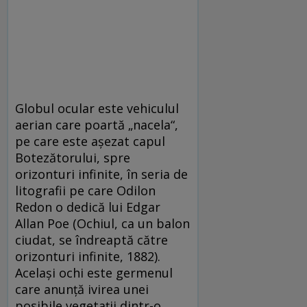
Globul ocular este vehiculul
aerian care poartă „nacela“,
pe care este așezat capul
Botezătorului, spre
orizonturi infinite, în seria de
litografii pe care Odilon
Redon o dedică lui Edgar
Allan Poe (Ochiul, ca un balon
ciudat, se îndreaptă către
orizonturi infinite, 1882).
Același ochi este germenul
care anunță ivirea unei
posibile vegetații dintr-o