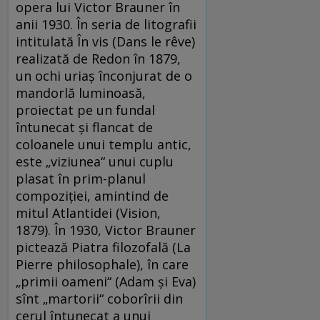
opera lui Victor Brauner în
anii 1930. În seria de litografii
intitulată În vis (Dans le rêve)
realizată de Redon în 1879,
un ochi uriaș înconjurat de o
mandorlă luminoasă,
proiectat pe un fundal
întunecat și flancat de
coloanele unui templu antic,
este „viziunea“ unui cuplu
plasat în prim-planul
compoziției, amintind de
mitul Atlantidei (Vision,
1879). În 1930, Victor Brauner
pictează Piatra filozofală (La
Pierre philosophale), în care
„primii oameni“ (Adam și Eva)
sînt „martorii“ coborîrii din
cerul întunecat a unui