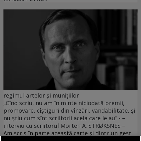
regimul artelor și munițiilor
„Cînd scriu, nu am în minte niciodată premii,
promovare, cîștiguri din vînzări, vandabilitate, și
nu știu cum sînt scriitorii aceia care le au“ - –
interviu cu scriitorul Morten A. STRØKSNES –
Am scris în parte această carte și dintr‑un gest
de prezervare a acestei culturi.