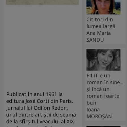
Cititori din
lumea largă
Ana Maria
SANDU
FILIT e un
roman în sine...
și încă un
Publicat în anul 1961 la
roman foarte
editura José Corti din Paris,
bun
jurnalul lui Odilon Redon,
Ioana
unul dintre artiștii de seamă
MOROȘAN
de la sfîrșitul veacului al XIX-