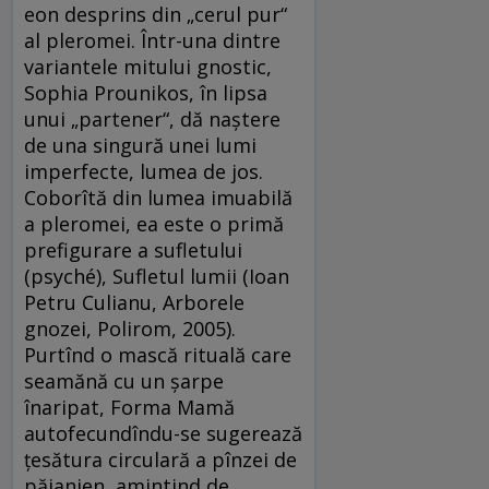
eon desprins din „cerul pur“
al pleromei. Într-una dintre
variantele mitului gnostic,
Sophia Prounikos, în lipsa
unui „partener“, dă naștere
de una singură unei lumi
imperfecte, lumea de jos.
Coborîtă din lumea imuabilă
a pleromei, ea este o primă
prefigurare a sufletului
(psyché), Sufletul lumii (Ioan
Petru Culianu, Arborele
gnozei, Polirom, 2005).
Purtînd o mască rituală care
seamănă cu un șarpe
înaripat, Forma Mamă
autofecundîndu-se sugerează
țesătura circulară a pînzei de
păianjen, amintind de