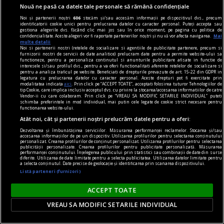
Nouă ne pasă ca datele tale personale să rămână confidențiale
Ioana MOROȘAN
Noi și partenerii noștri
606
stocăm și/sau accesăm informații pe dispozitivul dvs., precum
identificatorii cookie unici pentru prelucrarea datelor cu caracter personal. Puteți accepta sau
gestiona alegerile dvs. făcând clic mai jos sau în orice moment, pe pagina cu politica de
confidențialitate. Aceste alegeri vor fi raportate partenerilor noștri și nu vă vor afecta navigarea.
Mai
multe detalii
Noi si partenerii nostri (retelele de socializare si agentiile de publicitate partenere, precum si
furnizorii nostri de servicii de date analitice) prelucram date pentru a permite website-ului sa
functioneze, pentru a personaliza continutul si anunturile publicitare afisate in functie de
interesele si/sau profilul dvs., pentru a va oferi functionalitati aferente retelelor de socializare si
pentru a analiza traficul pe website. Beneficiati de drepturile prevazute de art. 15-22 din GDPR in
legatura cu prelucrarea datelor cu caracter personal. Aceste drepturi pot fi exercitate prin
modalitatea indicata
aici
. Prin click pe “ACCEPT TOATE”, acceptati folosirea tuturor Tehnologiilor de
tip Cookie, care implica inclusiv acceptul dvs. cu privire la stocarea/accesarea informatiilor de catre
Vendor-ii cu care colaboram. Prin click pe “VREAU SA MODIFIC SETARILE INDIVIDUAL” puteti
schimba preferintele in mod individual, mai putin cele legate de cookie strict necesare pentru
functionarea website-ului.
Atât noi, cât și partenerii noștri prelucrăm datele pentru a oferi:
Dezvoltarea și îmbunătățirea serviciilor. Măsurarea performanței reclamelor. Stocarea și/sau
accesarea informațiilor de pe un dispozitiv. Utilizarea profilurilor pentru selectarea conținutului
personalizat. Crearea profilurilor de conținut personalizat. Utilizarea profilurilor pentru selectarea
publicității personalizate. Crearea profilurilor pentru publicitate personalizată. Măsurarea
performanței conținutului. Înțelegerea publicului prin statistici sau combinații de date din surse
diferite. Utilizarea de date limitate pentru a selecta publicitatea. Utilizarea datelor limitate pentru
regimul artelor și munițiilor
a selecta conținutul. Date precise de geolocație și identificarea prin scanarea dispozitivului.
Listă parteneri (furnizori)
Hotarul nevăzut al pictorului – expoziție
aniversară Mihail Gavril* –
ACCEPT TOATE
Lucrările prezente în expoziția de la Palatul
VREAU SA MODIFIC SETARILE INDIVIDUAL
Parlamentului, Sala „Brâncuși”, au o tematică ce