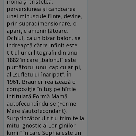
ironia și tristețea,
perversiunea și candoarea
unei minuscule ființe, devine,
prin supradimensionare, o
apariție amenințătoare.
Ochiul, ca un bizar balon, se
îndreaptă către infinit este
titlul unei litografii din anul
1882 în care „balonul“ este
purtătorul unui cap cu aripi,
al „sufletului înaripat“. În
1961, Brauner realizează o
compoziție în tuș pe hîrtie
intitulată Formă Mamă
autofecundîndu-se (Forme
Mère s’autofécondant).
Surprinzătorul titlu trimite la
mitul gnostic al „originilor
lumii“ în care Sophia este un