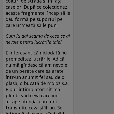
colțuri de stradă și în fața
caselor. După ce colecționez
aceste fragmente, încep să le
dau formă pe suportul pe
care urmează să le pun.
Cum îți dai seama de ceea ce ai
nevoie pentru lucrările tale?
E interesant că niciodată nu
premeditez lucrările. Adică
nu mă gîndesc că am nevoie
de un perete care să arate
într-un anumit fel sau de o
plasă, o bucată de moloz ș.a.
E pur întîmplător: cît mă
plimb, văd ceva care îmi
atrage atenția, care îmi
transmite ceva și îl iau. Se
întîmplă și invers, cînd văd