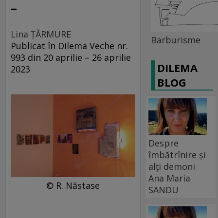
–
Lina ȚĂRMURE
Barburisme
Publicat în Dilema Veche nr.
993 din 20 aprilie – 26 aprilie
DILEMA
2023
BLOG
Despre
îmbătrînire și
alți demoni
Ana Maria
© R. Năstase
SANDU