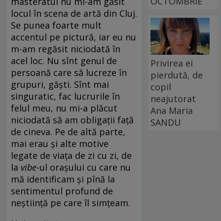
OCTOMBRIE
masteratul nu mi-am găsit
locul în scena de artă din Cluj.
Se punea foarte mult
accentul pe pictură, iar eu nu
m-am regăsit niciodată în
acel loc. Nu sînt genul de
Privirea ei
persoană care să lucreze în
pierdută, de
grupuri, găști. Sînt mai
copil
singuratic, fac lucrurile în
neajutorat
felul meu, nu mi-a plăcut
Ana Maria
niciodată să am obligații față
SANDU
de cineva. Pe de altă parte,
mai erau și alte motive
legate de viața de zi cu zi, de
la
vibe
-ul orașului cu care nu
mă identificam și pînă la
sentimentul profund de
neștiință pe care îl simțeam.