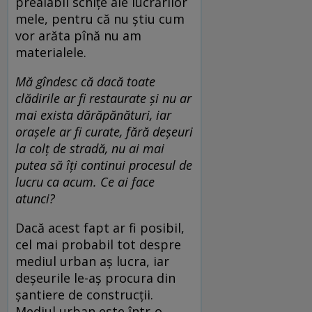
prealabil schițe ale lucrărilor
mele, pentru că nu știu cum
vor arăta pînă nu am
materialele.
Mă gîndesc că dacă toate
clădirile ar fi restaurate și nu ar
mai exista dărăpănături, iar
orașele ar fi curate, fără deș
euri
la col
ț de stradă, nu ai mai
putea să îți continui procesul de
lucru ca acum. Ce ai face
atunci?
Dacă acest fapt ar fi posibil,
cel mai probabil tot despre
mediul urban aș lucra, iar
deșeurile le-aș procura din
șantiere de construcții.
Mediul urban este într-o