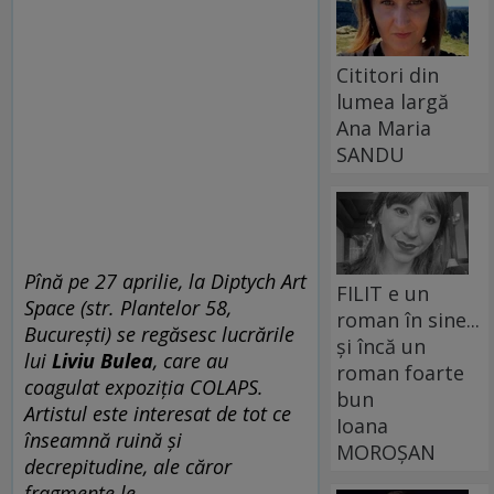
Cititori din
lumea largă
Ana Maria
SANDU
Pînă pe 27 aprilie, la Diptych Art
FILIT e un
Space (str. Plantelor 58,
roman în sine...
București) se regăsesc lucrările
și încă un
lui
Liviu Bulea
, care au
roman foarte
coagulat expoziția COLAPS.
bun
Artistul este interesat de tot ce
Ioana
înseamnă ruină și
MOROȘAN
decrepitudine, ale căror
fragmente le