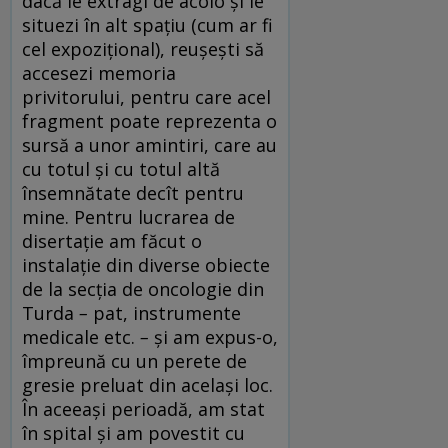
dacă le extragi de acolo și le
situezi în alt spațiu (cum ar fi
cel expozițional), reușești să
accesezi memoria
privitorului, pentru care acel
fragment poate reprezenta o
sursă a unor amintiri, care au
cu totul și cu totul altă
însemnătate decît pentru
mine. Pentru lucrarea de
disertație am făcut o
instalație din diverse obiecte
de la secția de oncologie din
Turda
–
pat, instrumente
medicale etc.
–
și am expus-o,
împreună cu un perete de
gresie preluat din același loc.
În aceeași perioadă, am stat
în spital și am povestit cu