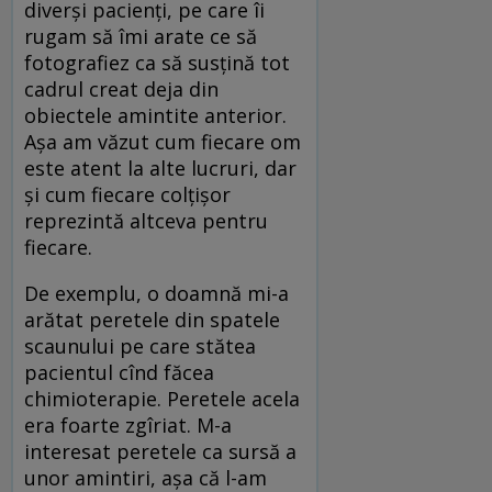
diverși pacienți, pe care îi
rugam să îmi arate ce să
fotografiez ca să susțină tot
cadrul creat deja din
obiectele amintite anterior.
Așa am văzut cum fiecare om
este atent la alte lucruri, dar
și cum fiecare colțișor
reprezintă altceva pentru
fiecare.
De exemplu, o doamnă mi-a
arătat peretele din spatele
scaunului pe care stătea
pacientul cînd făcea
chimioterapie. Peretele acela
era foarte zgîriat. M-a
interesat peretele ca sursă a
unor amintiri, așa că l-am