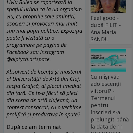
Liviu Bulea se raportează
la
spa
țiul urban ca la un organism
viu, cu propriile sale amintiri,
Feel good -
asocieri ș
i provoc
ări mai mult
după FILIT -
sau mai puțin politice. Expoziția
Ana Maria
poate fi vizitată cu o
SANDU
programare pe pagina de
Facebook sau Instagram
@diptych.artspace.
Absolvent de licență și masterat
Cum își văd
al Universității de Artă din Cluj,
adolescenții
secția Grafică, ai plecat imediat
viitorul? -
din țară. Ce te-a făcut să pleci
Termenul
din scena de artă clujeană, un
pentru
context consacrat, cu o vechime
înscrieri s-a
prolifică și productivă în spate?
prelungit până
la data de 11
După ce am terminat