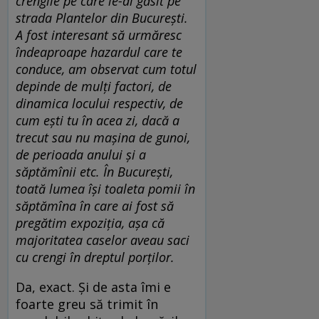
crengile pe care le-ai găsit pe
strada Plantelor din București.
A fost interesant să urmăresc
îndeaproape hazardul care te
conduce, am observat cum totul
depinde de mulți factori, de
dinamica locului respectiv, de
cum ești tu în acea zi, dacă a
trecut sau nu mașina de gunoi,
de perioada anului și a
săptămînii etc. În București,
toată lumea își toaleta pomii în
săptămîna în care ai fost să
pregătim expoziția, așa că
majoritatea caselor aveau saci
cu crengi în dreptul porților.
Da, exact. Și de asta îmi e
foarte greu să trimit în