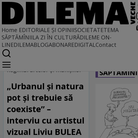
Home
EDITORIALE ȘI OPINII
SOCIETATE
TEMA
SĂPTĂMÎNII
LA ZI ÎN CULTURĂ
DILEME ON-
LINE
DILEMABLOG
ABONARE
DIGITAL
Contact
Home
CARICATU
Regimul artelor și munițiilor
Regimul artelor și munițiilor
SĂPTĂMÎNI
„Urbanul și natura
pot și trebuie să
coexiste” –
interviu cu artistul
vizual Liviu BULEA