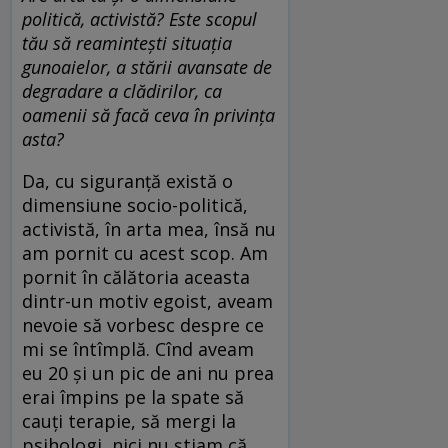
politică, activistă
?
Este scopul
tău să reamintești situația
gunoaielor, a stării avansate
de
degradare a cl
ădirilor, ca
oamenii să facă ceva în privința
asta
?
Da, cu siguranță există o
dimensiune socio-politică,
activistă, în arta mea, însă nu
am pornit cu acest scop. Am
pornit în călătoria aceasta
dintr-un motiv egoist, aveam
nevoie să vorbesc despre ce
mi se întîmplă. Cînd aveam
eu 20 și un pic de ani nu prea
erai împins pe la spate să
cauți terapie, să mergi la
psihologi, nici nu știam că