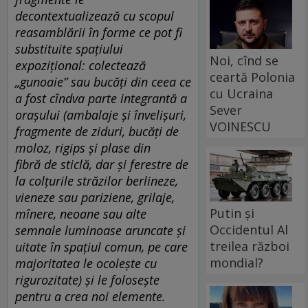
decontextualizează cu scopul
reasamblării în forme ce pot fi
substituite spațiului
Noi, cînd se
expozițional: colectează
ceartă Polonia
„gunoaie” sau bucăți din ceea ce
cu Ucraina
a fost cîndva parte integrantă a
Sever
orașului (ambalaje și î
nveli
șuri,
VOINESCU
fragmente de ziduri, bucăț
i de
moloz, rigips
și plase din
fibră
de sticl
ă, dar ș
i ferestre de
la col
țurile străzilor berlineze,
vieneze sau pariziene, grilaje,
Putin și
mînere, neoane sau alte
Occidentul Al
semnale luminoase aruncate și
treilea război
uitate în spațiul comun, pe care
mondial?
majoritatea le
ocole
ște cu
rigurozitate) și le folosește
pentru a crea noi elemente.