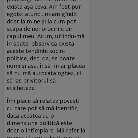
există așa ceva. Am fost pur
egoist atunci, m-am gîndit
doar la mine și la cum pot
scăpa de nenorocirile din
capul meu. Acum, uitîndu-mă
în spate, observ că există
aceste tendințe socio-
politice, deci da, se poate
numi și așa, însă mi-ar plăcea
să nu mă autocataloghez, ci
să las privitorul să
eticheteze.
Îmi place să relatez povești
cu care pot să mă identific;
dacă acestea au o
dimensiune politică este
doar o întîmplare. Mă refer la
mine ca la un colecționar de