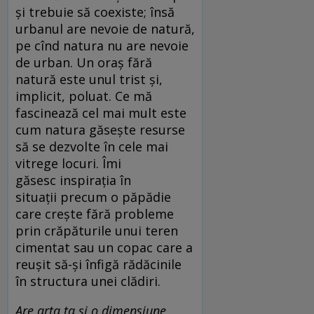
și trebuie să coexiste; însă
urbanul are nevoie de natură,
pe cînd natura nu are nevoie
de urban. Un oraș fără
natură este unul trist și,
implicit, poluat. Ce mă
fascinează cel mai mult este
cum natura găsește resurse
să se dezvolte în cele mai
vitrege locuri. Îmi
găsesc inspirația în
situații precum o păpădie
care crește fără probleme
prin crăpăturile unui teren
cimentat sau un copac care a
reușit să-și înfigă rădăcinile
în structura unei clădiri.
Are arta ta și o dimensiune