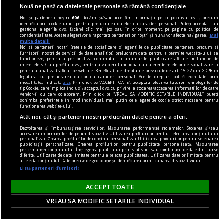
Nouă ne pasă ca datele tale personale să rămână confidențiale
Noi și partenerii noștri
606
stocăm și/sau accesăm informații pe dispozitivul dvs., precum
identificatorii cookie unici pentru prelucrarea datelor cu caracter personal. Puteți accepta sau
gestiona alegerile dvs. făcând clic mai jos sau în orice moment, pe pagina cu politica de
confidențialitate. Aceste alegeri vor fi raportate partenerilor noștri și nu vă vor afecta navigarea.
Mai
multe detalii
Noi si partenerii nostri (retelele de socializare si agentiile de publicitate partenere, precum si
furnizorii nostri de servicii de date analitice) prelucram date pentru a permite website-ului sa
functioneze, pentru a personaliza continutul si anunturile publicitare afisate in functie de
interesele si/sau profilul dvs., pentru a va oferi functionalitati aferente retelelor de socializare si
pentru a analiza traficul pe website. Beneficiati de drepturile prevazute de art. 15-22 din GDPR in
legatura cu prelucrarea datelor cu caracter personal. Aceste drepturi pot fi exercitate prin
modalitatea indicata
aici
. Prin click pe “ACCEPT TOATE”, acceptati folosirea tuturor Tehnologiilor de
tip Cookie, care implica inclusiv acceptul dvs. cu privire la stocarea/accesarea informatiilor de catre
Vendor-ii cu care colaboram. Prin click pe “VREAU SA MODIFIC SETARILE INDIVIDUAL” puteti
schimba preferintele in mod individual, mai putin cele legate de cookie strict necesare pentru
functionarea website-ului.
Atât noi, cât și partenerii noștri prelucrăm datele pentru a oferi:
Dar crezi că dacă nu te-ai fi
Dezvoltarea și îmbunătățirea serviciilor. Măsurarea performanței reclamelor. Stocarea și/sau
născut într-un context urban,
accesarea informațiilor de pe un dispozitiv. Utilizarea profilurilor pentru selectarea conținutului
personalizat. Crearea profilurilor de conținut personalizat. Utilizarea profilurilor pentru selectarea
publicității personalizate. Crearea profilurilor pentru publicitate personalizată. Măsurarea
lucrurile ar fi stat altfel?
performanței conținutului. Înțelegerea publicului prin statistici sau combinații de date din surse
diferite. Utilizarea de date limitate pentru a selecta publicitatea. Utilizarea datelor limitate pentru
a selecta conținutul. Date precise de geolocație și identificarea prin scanarea dispozitivului.
Cred că dacă nu erau
Listă parteneri (furnizori)
aspectele specifice orașului,
ACCEPT TOATE
erau altele specifice locurilor
VREAU SA MODIFIC SETARILE INDIVIDUAL
acelea. Atîta timp cît spațiul
este populat de om, cred că