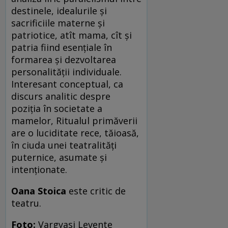
destinele, idealurile şi
sacrificiile materne şi
patriotice, atît mama, cît şi
patria fiind esenţiale în
formarea şi dezvoltarea
personalităţii individuale.
Interesant conceptual, ca
discurs analitic despre
poziţia în societate a
mamelor, Ritualul primăverii
are o luciditate rece, tăioasă,
în ciuda unei teatralităţi
puternice, asumate şi
intenţionate.
Oana Stoica
este critic de
teatru.
Foto:
Vargyasi Levente