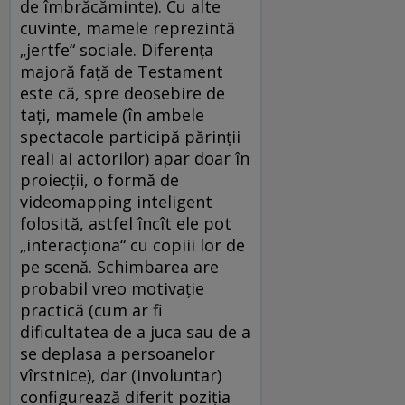
de îmbrăcăminte). Cu alte
cuvinte, mamele reprezintă
„jertfe“ sociale. Diferenţa
majoră faţă de Testament
este că, spre deosebire de
taţi, mamele (în ambele
spectacole participă părinţii
reali ai actorilor) apar doar în
proiecţii, o formă de
videomapping inteligent
folosită, astfel încît ele pot
„interacţiona“ cu copiii lor de
pe scenă. Schimbarea are
probabil vreo motivaţie
practică (cum ar fi
dificultatea de a juca sau de a
se deplasa a persoanelor
vîrstnice), dar (involuntar)
configurează diferit poziţia