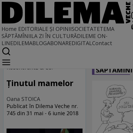
Home
EDITORIALE ȘI OPINII
SOCIETATE
TEMA
SĂPTĂMÎNII
LA ZI ÎN CULTURĂ
DILEME ON-
LINE
DILEMABLOG
ABONARE
DIGITAL
Contact
Home
CARICATU
Regimul artelor și munițiilor
Rosencrantz & Co.
SĂPTĂMÎNI
Ţinutul mamelor
Oana STOICA
Publicat în Dilema Veche nr.
745 din 31 mai - 6 iunie 2018