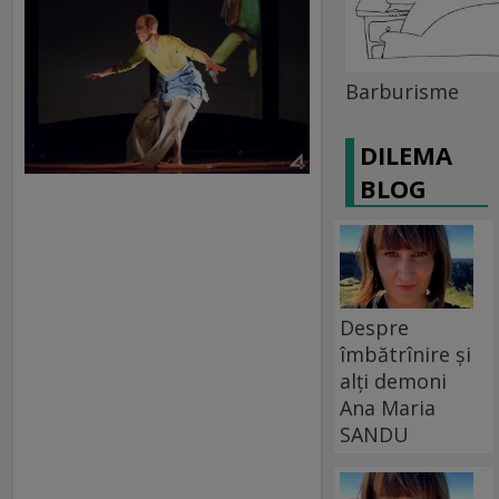
Barburisme
DILEMA
BLOG
Despre
îmbătrînire și
alți demoni
Ana Maria
SANDU