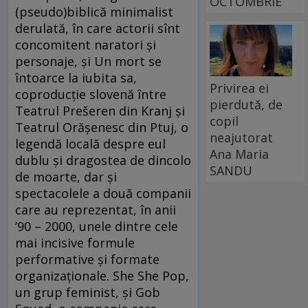
OCTOMBRIE
(pseudo)biblică minimalist
derulată, în care actorii sînt
concomitent naratori şi
personaje, şi Un mort se
întoarce la iubita sa,
Privirea ei
coproducție slovenă între
pierdută, de
Teatrul Prešeren din Kranj și
copil
Teatrul Orășenesc din Ptuj, o
neajutorat
legendă locală despre eul
Ana Maria
dublu şi dragostea de dincolo
SANDU
de moarte, dar şi
spectacolele a două companii
care au reprezentat, în anii
’90 – 2000, unele dintre cele
mai incisive formule
performative şi formate
organizaţionale. She She Pop,
un grup feminist, şi Gob