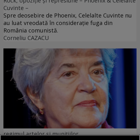
Rock, opoziție și represiune – Phoenix & Celelalte
Cuvinte –
Spre deosebire de Phoenix, Celelalte Cuvinte nu
au luat vreodată în considerație fuga din
România comunistă.
Corneliu CAZACU
regimul artelor şi muniţiilor