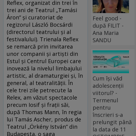
Reflex, organizat din trei în
trei ani de Teatrul „Tamási
Áron“ şi curatoriat de
Feel good -
regizorul László Bocsárdi
după FILIT -
(directorul teatrului şi al
Ana Maria
festivalului). Trienala Reflex
SANDU
se remarcă prin invitarea
unor companii şi artişti din
Estul şi Centrul Europei care
inovează la nivelul limbajului
artistic, al dramaturgiei şi, în
Cum își văd
general, al teatralităţii. În
adolescenții
cele trei zile petrecute la
viitorul? -
Relex, am văzut spectacole
Termenul
precum Iosif şi fraţii săi,
pentru
după Thomas Mann, în regia
înscrieri s-a
lui Tamás Ascher, produs de
prelungit până
Teatrul „Örkény István“ din
la data de 11
Budapesta, o saga