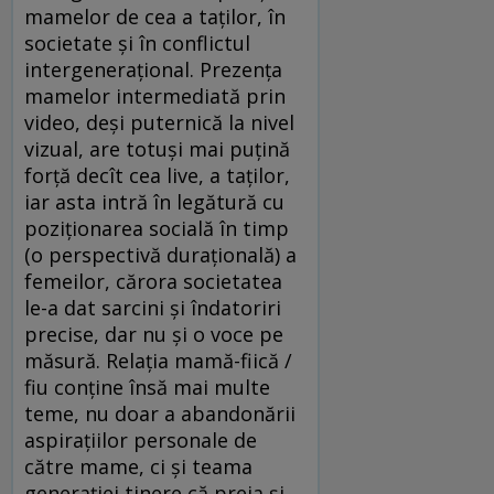
mamelor de cea a taţilor, în
societate şi în conflictul
intergeneraţional. Prezenţa
mamelor intermediată prin
video, deşi puternică la nivel
vizual, are totuşi mai puţină
forţă decît cea live, a taţilor,
iar asta intră în legătură cu
poziţionarea socială în timp
(o perspectivă duraţională) a
femeilor, cărora societatea
le-a dat sarcini şi îndatoriri
precise, dar nu şi o voce pe
măsură. Relaţia mamă-fiică /
fiu conţine însă mai multe
teme, nu doar a abandonării
aspiraţiilor personale de
către mame, ci şi teama
generaţiei tinere că preia şi