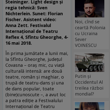
Steininger. Light design și
regia tehnică: Sven
Nichterlein. Sunet: Florian
Fischer. Asistent video:
Noi, cînd se
Anna Zett. Festivalul
ceartă Polonia
Internaţional de Teatru
cu Ucraina
Reflex 4, Sfîntu Gheorghe, 4-
Sever
16 mai 2018.
VOINESCU
În prima jumătate a lunii mai,
la Sfîntu Gheorghe, judeţul
Covasna – oraş mic, cu viaţă
culturală intensă: are două
Putin și
teatre, român şi maghiar, o
Occidentul Al
trupă de teatru-dans şi una
treilea război
de dans popular, toate
mondial?
(bine)cunoscute –, a avut loc
a patra ediţie a Festivalului
Internaţional de Teatru