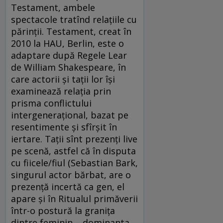
Testament, ambele
spectacole tratînd relaţiile cu
părinţii. Testament, creat în
2010 la HAU, Berlin, este o
adaptare după Regele Lear
de William Shakespeare, în
care actorii şi taţii lor îşi
examinează relaţia prin
prisma conflictului
intergeneraţional, bazat pe
resentimente şi sfîrşit în
iertare. Taţii sînt prezenţi live
pe scenă, astfel că în disputa
cu fiicele/fiul (Sebastian Bark,
singurul actor bărbat, are o
prezenţă incertă ca gen, el
apare şi în Ritualul primăverii
într-o postură la graniţa
dintre feminin – dominanta