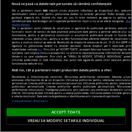
„Am dorit ca această expoziție să creeze emoții” –
Nouă ne pasă ca datele tale personale să rămână confidențiale
interviu cu Doina LEMNY, doctor în istoria artei,
Noi și partenerii noștri
606
stocăm și/sau accesăm informații pe dispozitivul dvs., precum
curatoarea expoziției Brâncuși de la Timișoara
identificatorii cookie unici pentru prelucrarea datelor cu caracter personal. Puteți accepta sau
gestiona alegerile dvs. făcând clic mai jos sau în orice moment, pe pagina cu politica de
„Artistul te dirijează fără cuvinte spre esența
confidențialitate. Aceste alegeri vor fi raportate partenerilor noștri și nu vă vor afecta navigarea.
Mai
multe detalii
operei.”
Noi si partenerii nostri (retelele de socializare si agentiile de publicitate partenere, precum si
furnizorii nostri de servicii de date analitice) prelucram date pentru a permite website-ului sa
Anda DOCEA
functioneze, pentru a personaliza continutul si anunturile publicitare afisate in functie de
interesele si/sau profilul dvs., pentru a va oferi functionalitati aferente retelelor de socializare si
pentru a analiza traficul pe website. Beneficiati de drepturile prevazute de art. 15-22 din GDPR in
legatura cu prelucrarea datelor cu caracter personal. Aceste drepturi pot fi exercitate prin
modalitatea indicata
aici
. Prin click pe “ACCEPT TOATE”, acceptati folosirea tuturor Tehnologiilor de
tip Cookie, care implica inclusiv acceptul dvs. cu privire la stocarea/accesarea informatiilor de catre
Vendor-ii cu care colaboram. Prin click pe “VREAU SA MODIFIC SETARILE INDIVIDUAL” puteti
schimba preferintele in mod individual, mai putin cele legate de cookie strict necesare pentru
functionarea website-ului.
Atât noi, cât și partenerii noștri prelucrăm datele pentru a oferi:
Dezvoltarea și îmbunătățirea serviciilor. Măsurarea performanței reclamelor. Stocarea și/sau
accesarea informațiilor de pe un dispozitiv. Utilizarea profilurilor pentru selectarea conținutului
personalizat. Crearea profilurilor de conținut personalizat. Utilizarea profilurilor pentru selectarea
publicității personalizate. Crearea profilurilor pentru publicitate personalizată. Măsurarea
performanței conținutului. Înțelegerea publicului prin statistici sau combinații de date din surse
diferite. Utilizarea de date limitate pentru a selecta publicitatea. Utilizarea datelor limitate pentru
a selecta conținutul. Date precise de geolocație și identificarea prin scanarea dispozitivului.
Listă parteneri (furnizori)
ACCEPT TOATE
VREAU SA MODIFIC SETARILE INDIVIDUAL
regimul artelor şi muniţiilor