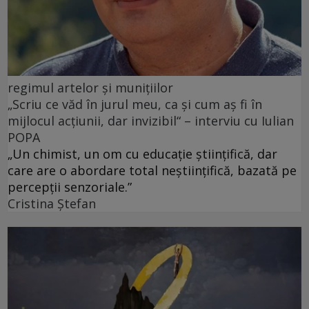
regimul artelor și munițiilor
„Scriu ce văd în jurul meu, ca și cum aș fi în
mijlocul acțiunii, dar invizibil“ – interviu cu Iulian
POPA
„Un chimist, un om cu educație științifică, dar
care are o abordare total neștiințifică, bazată pe
percepții senzoriale.”
Cristina Ștefan