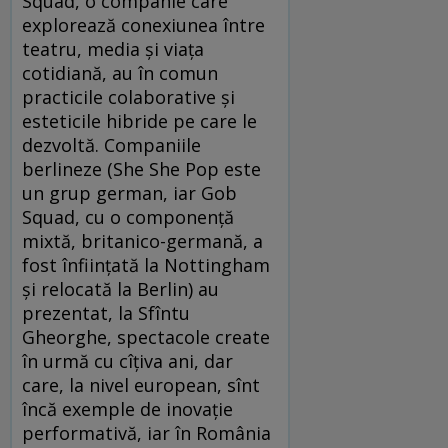
Squad, o companie care
explorează conexiunea între
teatru, media şi viaţa
cotidiană, au în comun
practicile colaborative şi
esteticile hibride pe care le
dezvoltă. Companiile
berlineze (She She Pop este
un grup german, iar Gob
Squad, cu o componenţă
mixtă, britanico-germană, a
fost înfiinţată la Nottingham
şi relocată la Berlin) au
prezentat, la Sfîntu
Gheorghe, spectacole create
în urmă cu cîţiva ani, dar
care, la nivel european, sînt
încă exemple de inovaţie
performativă, iar în România