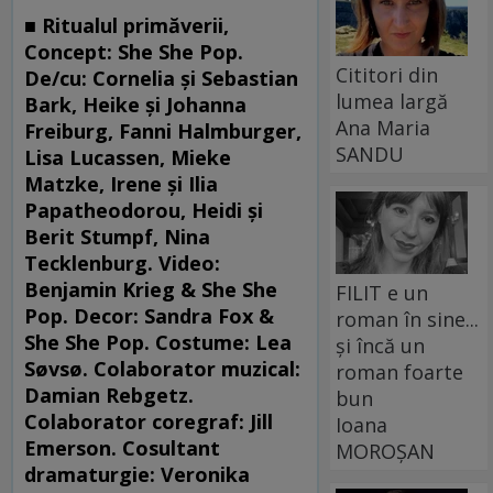
■
Ritualul primăverii,
Concept: She She Pop.
Cititori din
De/cu: Cornelia și Sebastian
lumea largă
Bark, Heike și Johanna
Ana Maria
Freiburg, Fanni Halmburger,
SANDU
Lisa Lucassen, Mieke
Matzke, Irene și Ilia
Papatheodorou, Heidi și
Berit Stumpf, Nina
Tecklenburg. Video:
Benjamin Krieg & She She
FILIT e un
Pop. Decor: Sandra Fox &
roman în sine...
She She Pop. Costume: Lea
și încă un
Søvsø. Colaborator muzical:
roman foarte
Damian Rebgetz.
bun
Colaborator coregraf: Jill
Ioana
Emerson. Cosultant
MOROȘAN
dramaturgie: Veronika