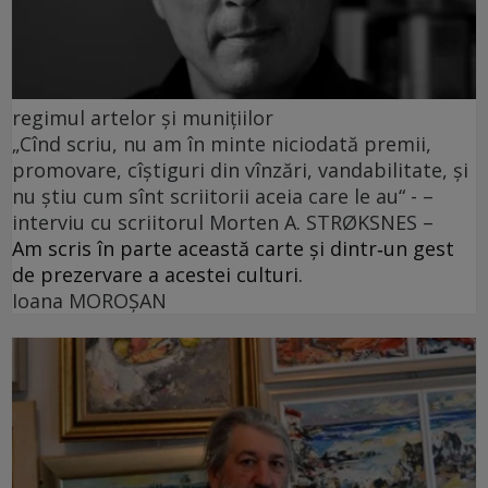
regimul artelor și munițiilor
„Cînd scriu, nu am în minte niciodată premii,
promovare, cîștiguri din vînzări, vandabilitate, și
nu știu cum sînt scriitorii aceia care le au“ - –
interviu cu scriitorul Morten A. STRØKSNES –
Am scris în parte această carte și dintr‑un gest
de prezervare a acestei culturi.
Ioana MOROȘAN