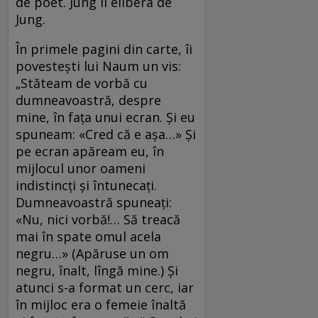
de poet. Jung îl elibera de
Jung.
În primele pagini din carte, îi
povestești lui Naum un vis:
„Stăteam de vorbă cu
dumneavoastră, despre
mine, în faţa unui ecran. Şi eu
spuneam: «Cred că e aşa…» Şi
pe ecran apăream eu, în
mijlocul unor oameni
indistincţi şi întunecaţi.
Dumneavoastră spuneaţi:
«Nu, nici vorbă!… Să treacă
mai în spate omul acela
negru…» (Apăruse un om
negru, înalt, lîngă mine.) Şi
atunci s-a format un cerc, iar
în mijloc era o femeie înaltă