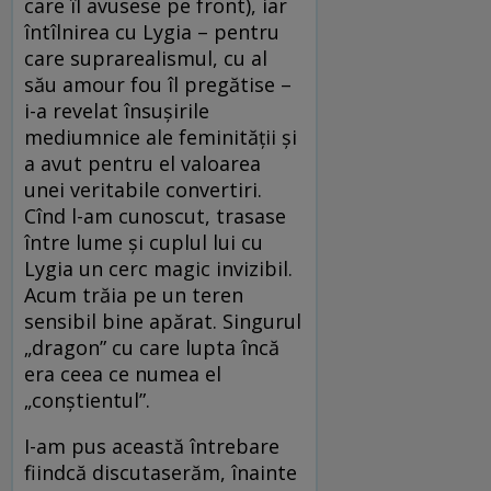
care îl avusese pe front), iar
întîlnirea cu Lygia – pentru
care suprarealismul, cu al
său amour fou îl pregătise –
i-a revelat însuşirile
mediumnice ale feminității şi
a avut pentru el valoarea
unei veritabile convertiri.
Cînd l-am cunoscut, trasase
între lume şi cuplul lui cu
Lygia un cerc magic invizibil.
Acum trăia pe un teren
sensibil bine apărat. Singurul
„dragon” cu care lupta încă
era ceea ce numea el
„conştientul”.
I-am pus această întrebare
fiindcă discutaserăm, înainte