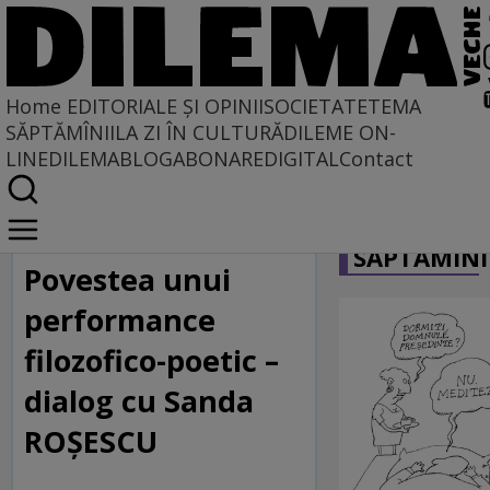
Home
EDITORIALE ȘI OPINII
SOCIETATE
TEMA
SĂPTĂMÎNII
LA ZI ÎN CULTURĂ
DILEME ON-
LINE
DILEMABLOG
ABONARE
DIGITAL
Contact
Home
CARICATU
Regimul artelor și munițiilor
SĂPTĂMÎNI
Povestea unui
performance
filozofico-poetic –
dialog cu Sanda
ROȘESCU