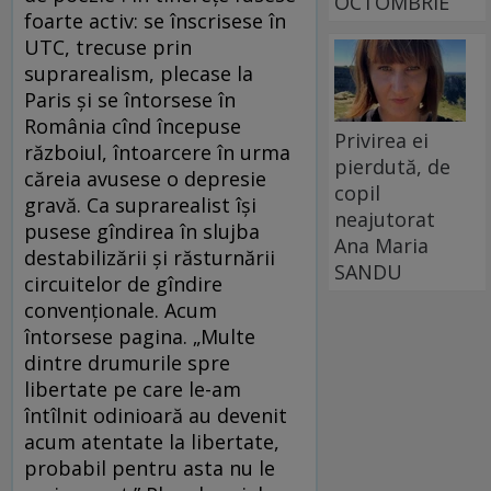
OCTOMBRIE
foarte activ: se înscrisese în
UTC, trecuse prin
suprarealism, plecase la
Paris şi se întorsese în
România cînd începuse
Privirea ei
războiul, întoarcere în urma
pierdută, de
căreia avusese o depresie
copil
gravă. Ca suprarealist îşi
neajutorat
pusese gîndirea în slujba
Ana Maria
destabilizării şi răsturnării
SANDU
circuitelor de gîndire
convenţionale. Acum
întorsese pagina. „Multe
dintre drumurile spre
libertate pe care le-am
întîlnit odinioară au devenit
acum atentate la libertate,
probabil pentru asta nu le