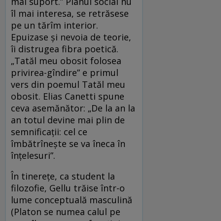
mai suport.” Planul social nu
îl mai interesa, se retrăsese
pe un tărîm interior.
Epuizase şi nevoia de teorie,
îi distrugea fibra poetică.
„Tatăl meu obosit folosea
privirea-gîndire” e primul
vers din poemul Tatăl meu
obosit. Elias Canetti spune
ceva asemănător: „De la an la
an totul devine mai plin de
semnificaţii: cel ce
îmbătrîneşte se va îneca în
înţelesuri”.
În tinereţe, ca student la
filozofie, Gellu trăise într-o
lume conceptuală masculină
(Platon se numea calul pe