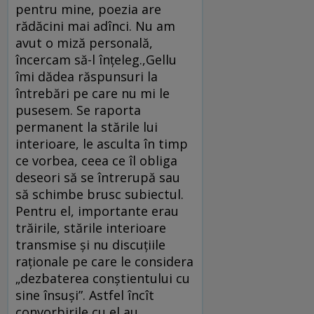
pentru mine, poezia are
rădăcini mai adînci. Nu am
avut o miză personală,
încercam să-l înţeleg.,Gellu
îmi dădea răspunsuri la
întrebări pe care nu mi le
pusesem. Se raporta
permanent la stările lui
interioare, le asculta în timp
ce vorbea, ceea ce îl obliga
deseori să se întrerupă sau
să schimbe brusc subiectul.
Pentru el, importante erau
trăirile, stările interioare
transmise şi nu discuţiile
raţionale pe care le considera
„dezbaterea conştientului cu
sine însuşi”. Astfel încît
convorbirile cu el au