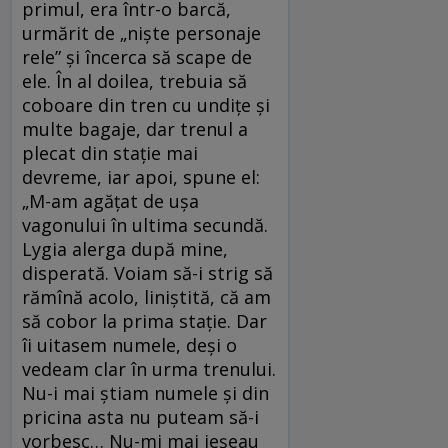
primul, era într-o barcă,
urmărit de „nişte personaje
rele” şi încerca să scape de
ele. În al doilea, trebuia să
coboare din tren cu undiţe şi
multe bagaje, dar trenul a
plecat din staţie mai
devreme, iar apoi, spune el:
„M-am agăţat de uşa
vagonului în ultima secundă.
Lygia alerga după mine,
disperată. Voiam să-i strig să
rămînă acolo, liniştită, că am
să cobor la prima staţie. Dar
îi uitasem numele, deşi o
vedeam clar în urma trenului.
Nu-i mai ştiam numele şi din
pricina asta nu puteam să-i
vorbesc… Nu-mi mai ieşeau