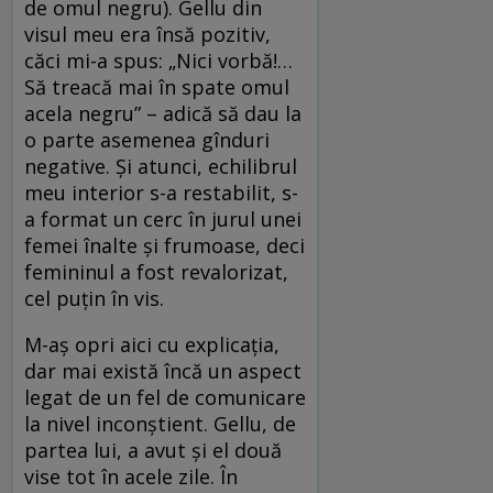
de omul negru). Gellu din
visul meu era însă pozitiv,
căci mi-a spus: „Nici vorbă!…
Să treacă mai în spate omul
acela negru” – adică să dau la
o parte asemenea gînduri
negative. Şi atunci, echilibrul
meu interior s-a restabilit, s-
a format un cerc în jurul unei
femei înalte şi frumoase, deci
femininul a fost revalorizat,
cel puţin în vis.
M-aş opri aici cu explicaţia,
dar mai există încă un aspect
legat de un fel de comunicare
la nivel inconştient. Gellu, de
partea lui, a avut şi el două
vise tot în acele zile. În