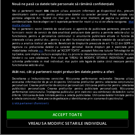
fiecare îşi putea exprima
Nouă ne pasă ca datele tale personale să rămână confidențiale
după voie gîndurile. Pe de
Noi și partenerii noștri
606
stocăm și/sau accesăm informații pe dispozitivul dvs., precum
altă parte, ca poet, Gellu voia
identificatorii cookie unici pentru prelucrarea datelor cu caracter personal. Puteți accepta sau
gestiona alegerile dvs. făcând clic mai jos sau în orice moment, pe pagina cu politica de
să rămînă pe tărîmul
confidențialitate. Aceste alegeri vor fi raportate partenerilor noștri și nu vă vor afecta navigarea.
Mai
multe detalii
inspiraţiei şi să se rotească,
Noi si partenerii nostri (retelele de socializare si agentiile de publicitate partenere, precum si
furnizorii nostri de servicii de date analitice) prelucram date pentru a permite website-ului sa
aş spune, precum un derviş
functioneze, pentru a personaliza continutul si anunturile publicitare afisate in functie de
interesele si/sau profilul dvs., pentru a va oferi functionalitati aferente retelelor de socializare si
rotitor, în cercul trasat de
pentru a analiza traficul pe website. Beneficiati de drepturile prevazute de art. 15-22 din GDPR in
legatura cu prelucrarea datelor cu caracter personal. Aceste drepturi pot fi exercitate prin
certitudinile lui spre a regăsi
modalitatea indicata
aici
. Prin click pe “ACCEPT TOATE”, acceptati folosirea tuturor Tehnologiilor de
tip Cookie, care implica inclusiv acceptul dvs. cu privire la stocarea/accesarea informatiilor de catre
contactul cu ele. Vorbea şi
Vendor-ii cu care colaboram. Prin click pe “VREAU SA MODIFIC SETARILE INDIVIDUAL” puteti
schimba preferintele in mod individual, mai putin cele legate de cookie strict necesare pentru
scria-redacta în acelaşi timp,
functionarea website-ului.
voia să fixeze aceste stări în
Atât noi, cât și partenerii noștri prelucrăm datele pentru a oferi:
cuvinte. Din cînd în cînd, îmi
Dezvoltarea și îmbunătățirea serviciilor. Măsurarea performanței reclamelor. Stocarea și/sau
accesarea informațiilor de pe un dispozitiv. Utilizarea profilurilor pentru selectarea conținutului
personalizat. Crearea profilurilor de conținut personalizat. Utilizarea profilurilor pentru selectarea
mai şi răspundea. Pe cînd eu
publicității personalizate. Crearea profilurilor pentru publicitate personalizată. Măsurarea
performanței conținutului. Înțelegerea publicului prin statistici sau combinații de date din surse
făceam săpături timide într-
diferite. Utilizarea de date limitate pentru a selecta publicitatea. Utilizarea datelor limitate pentru
a selecta conținutul. Date precise de geolocație și identificarea prin scanarea dispozitivului.
un plan raţional.
Listă parteneri (furnizori)
În ceea ce priveşte dragostea
ACCEPT TOATE
şi moartea care vin din
VREAU SA MODIFIC SETARILE INDIVIDUAL
acelaşi loc, am descoperit