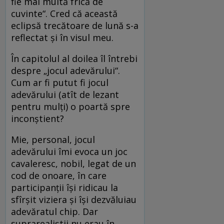
fie mai multă frică de
cuvinte“. Cred că această
eclipsă trecătoare de lună s-a
reflectat şi în visul meu.
În capitolul al doilea îl întrebi
despre „jocul adevărului“.
Cum ar fi putut fi jocul
adevărului (atît de lezant
pentru mulți) o poartă spre
inconștient?
Mie, personal, jocul
adevărului îmi evoca un joc
cavaleresc, nobil, legat de un
cod de onoare, în care
participanţii îşi ridicau la
sfîrşit viziera şi îşi dezvăluiau
adevăratul chip. Dar
suprarealiştii nu erau în