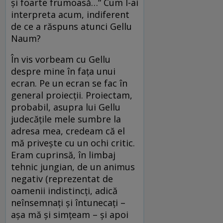
şi foarte frumoasă…“ Cum l-ai
interpreta acum, indiferent
de ce a răspuns atunci Gellu
Naum?
În vis vorbeam cu Gellu
despre mine în faţa unui
ecran. Pe un ecran se fac în
general proiecţii. Proiectam,
probabil, asupra lui Gellu
judecăţile mele sumbre la
adresa mea, credeam că el
mă priveşte cu un ochi critic.
Eram cuprinsă, în limbaj
tehnic jungian, de un animus
negativ (reprezentat de
oamenii indistincţi, adică
neînsemnaţi şi întunecaţi –
aşa mă şi simţeam – şi apoi