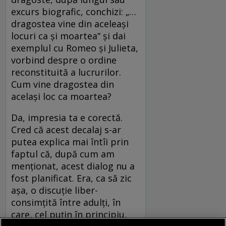
excurs biografic, conchizi: „…
dragostea vine din aceleaşi
locuri ca şi moartea“ și dai
exemplul cu Romeo și Julieta,
vorbind despre o ordine
reconstituită a lucrurilor.
Cum vine dragostea din
același loc ca moartea?
Da, impresia ta e corectă.
Cred că acest decalaj s-ar
putea explica mai întîi prin
faptul că, după cum am
menţionat, acest dialog nu a
fost planificat. Era, ca să zic
aşa, o discuţie liber-
consimţită între adulţi, în
care, cel puţin în principiu,