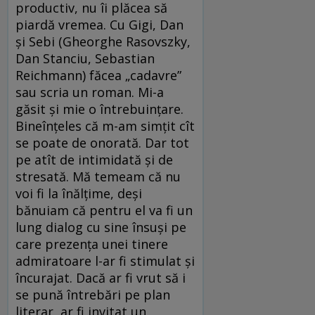
productiv, nu îi plăcea să
piardă vremea. Cu Gigi, Dan
şi Sebi (Gheorghe Rasovszky,
Dan Stanciu, Sebastian
Reichmann) făcea „cadavre”
sau scria un roman. Mi-a
găsit şi mie o întrebuinţare.
Bineînţeles că m-am simţit cît
se poate de onorată. Dar tot
pe atît de intimidată şi de
stresată. Mă temeam că nu
voi fi la înălţime, deşi
bănuiam că pentru el va fi un
lung dialog cu sine însuşi pe
care prezenţa unei tinere
admiratoare l-ar fi stimulat şi
încurajat. Dacă ar fi vrut să i
se pună întrebări pe plan
literar, ar fi invitat un