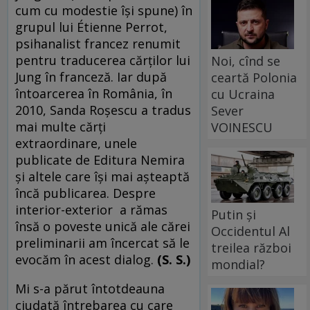
cum cu modestie își spune) în
grupul lui Étienne Perrot,
psihanalist francez renumit
pentru traducerea cărților lui
Noi, cînd se
Jung în franceză. Iar după
ceartă Polonia
întoarcerea în România, în
cu Ucraina
2010, Sanda Roșescu a tradus
Sever
mai multe cărți
VOINESCU
extraordinare, unele
publicate de Editura Nemira
și altele care își mai așteaptă
încă publicarea. Despre
interior-exterior a rămas
Putin și
însă o poveste unică ale cărei
Occidentul Al
preliminarii am încercat să le
treilea război
evocăm în acest dialog.
(S. S.)
mondial?
Mi s-a părut întotdeauna
ciudată întrebarea cu care