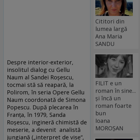
Cititori din
lumea largă
Ana Maria
SANDU
Despre interior-exterior,
insolitul dialog cu Gellu
Naum al Sandei Roșescu,
FILIT e un
tocmai stă să reapară, la
roman în sine...
Polirom, în seria Opere Gellu
și încă un
Naum coordonată de Simona
roman foarte
Popescu. După plecarea în
bun
Franța, în 1979, Sanda
Ioana
Roșescu, ingineră chimistă de
MOROȘAN
meserie, a devenit analistă
jungiană („interpret de vise“,