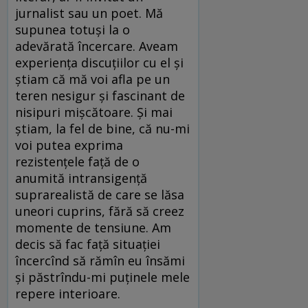
jurnalist sau un poet. Mă
supunea totuşi la o
adevărată încercare. Aveam
experienţa discuţiilor cu el şi
ştiam că mă voi afla pe un
teren nesigur şi fascinant de
nisipuri mişcătoare. Şi mai
ştiam, la fel de bine, că nu-mi
voi putea exprima
rezistenţele faţă de o
anumită intransigenţă
suprarealistă de care se lăsa
uneori cuprins, fără să creez
momente de tensiune. Am
decis să fac faţă situaţiei
încercînd să rămîn eu însămi
şi păstrîndu-mi puţinele mele
repere interioare.