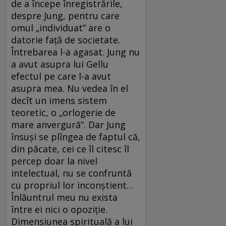
de a începe înregistrările,
despre Jung, pentru care
omul „individuat” are o
datorie faţă de societate.
Întrebarea l-a agasat. Jung nu
a avut asupra lui Gellu
efectul pe care l-a avut
asupra mea. Nu vedea în el
decît un imens sistem
teoretic, o „orlogerie de
mare anvergură”. Dar Jung
însuşi se plîngea de faptul că,
din păcate, cei ce îl citesc îl
percep doar la nivel
intelectual, nu se confruntă
cu propriul lor inconştient…
Înlăuntrul meu nu exista
între ei nici o opoziţie.
Dimensiunea spirituală a lui