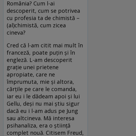
România? Cum l-ai
descoperit, cum se potrivea
cu profesia ta de chimistă –
(al)chimistă, cum zicea
cineva?
Cred că l-am citit mai mult în
franceză, poate puţin şi în
engleză. L-am descoperit
graţie unei prietene
apropiate, care ne
împrumuta, mie şi altora,
cărţile pe care le comanda,
iar eu i le dădeam apoi şi lui
Gellu, deşi nu mai ştiu sigur
dacă eu i l-am adus pe Jung
sau altcineva. Mă interesa
psihanaliza, era o ştiinţă
complet nouă. Citisem Freud,