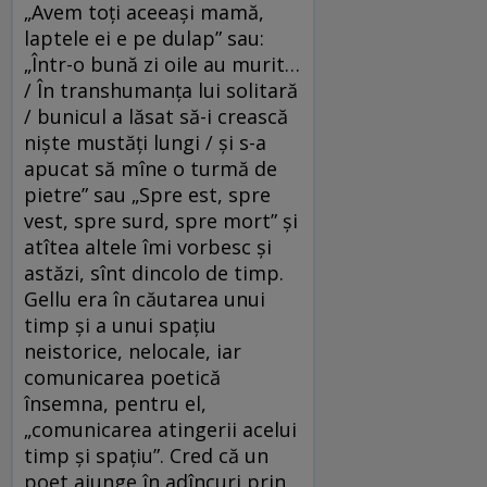
„Avem toţi aceeaşi mamă,
laptele ei e pe dulap” sau:
„Într-o bună zi oile au murit…
/ În transhumanţa lui solitară
/ bunicul a lăsat să-i crească
nişte mustăţi lungi / şi s-a
apucat să mîne o turmă de
pietre” sau „Spre est, spre
vest, spre surd, spre mort” şi
atîtea altele îmi vorbesc şi
astăzi, sînt dincolo de timp.
Gellu era în căutarea unui
timp şi a unui spaţiu
neistorice, nelocale, iar
comunicarea poetică
însemna, pentru el,
„comunicarea atingerii acelui
timp şi spaţiu”. Cred că un
poet ajunge în adîncuri prin