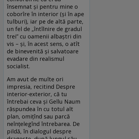
însemnat şi pentru mine o
coborîre în interior (şi în ape
tulburi), iar pe de altă parte,
un fel de „întîlnire de gradul
trei” cu oamenii albaştri din
vis – şi, în acest sens, o atît
de binevenită şi salvatoare
evadare din realismul
socialist.
Am avut de multe ori
impresia, recitind Despre
interior-exterior, că tu
întrebai ceva și Gellu Naum
răspundea în cu totul alt
plan, omițînd sau parcă
neînțelegînd întrebarea. De
pildă, în dialogul despre
dragoste, după lungul său