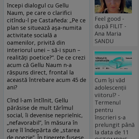
începi dialogul cu Gellu
Naum, pe care o clarifici
Feel good -
citîndu-l pe Castañeda: „Pe ce
după FILIT -
plan se situează aşa-numita
Ana Maria
activitate socială a
SANDU
oamenilor, privită din
interiorul unei – să-i spun –
realităţi poetice?“. De ce crezi
acum că Gellu Naum n-a
răspuns direct, frontal la
această întrebare acum 45 de
Cum își văd
ani?
adolescenții
viitorul? -
Cînd l-am întîlnit, Gellu
Termenul
părăsise de mult tărîmul
pentru
social, îi devenise neprielnic,
înscrieri s-a
„nefavorabil”, în măsura în
prelungit până
care îl îndepărta de „starea
la data de 11
de poezie”. În tinerețe fusese