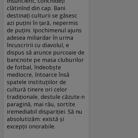
Insuficient, conchideți
clătinînd din cap. Bani
destinați culturii se găsesc
azi puțini în țară, nepermis
de puțini. Ipochimenul ajuns
adesea miliardar în urma
încuscririi cu diavolul, e
dispus să arunce purcoaie de
bancnote pe masa cluburilor
de fotbal, îndeobște
mediocre, întoarce însă
spatele instituțiilor de
cultură tinere ori celor
tradiționale, destule căzute-n
paragină, mai rău, sortite
iremediabil dispariției. Să nu
absolutizăm: există și
excepții onorabile.