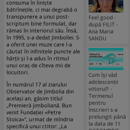
consuma în liniște
bătrînețile, ci mai degrabă o
transpunere a unui post-
Feel good -
scriptum bine formulat, dar
după FILIT -
rămas în interiorul său. Însă,
Ana Maria
în 1995, s-a dedat Jimboliei. S-
SANDU
a oferit unei muze care l-a
căutat în infinitele puncte ale
hărții și l-a adus în ritmul
unui oraș de cîteva mii de
locuitori.
Cum își văd
adolescenții
În numărul 17 al ziarului
viitorul? -
Observator de Jimbolia din
Termenul
același an, găsim titlul
pentru
„Premieră jimboliană. Bun
înscrieri s-a
venit Fundației «Petre
prelungit până
Stoica»“, urmat de mîndria
la data de 11
specifică unui ctitor: „La