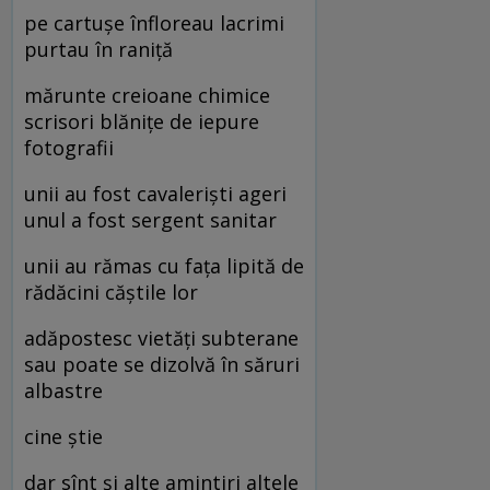
pe cartuşe înfloreau lacrimi
purtau în raniţă
mărunte creioane chimice
scrisori blăniţe de iepure
fotografii
unii au fost cavalerişti ageri
unul a fost sergent sanitar
unii au rămas cu faţa lipită de
rădăcini căştile lor
adăpostesc vietăţi subterane
sau poate se dizolvă în săruri
albastre
cine ştie
dar sînt şi alte amintiri altele