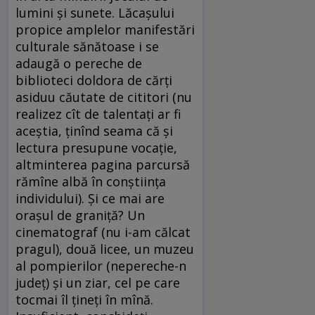
lumini și sunete. Lăcașului
propice amplelor manifestări
culturale sănătoase i se
adaugă o pereche de
biblioteci doldora de cărți
asiduu căutate de cititori (nu
realizez cît de talentați ar fi
aceștia, ținînd seama că și
lectura presupune vocație,
altminterea pagina parcursă
rămîne albă în conștiința
individului). Și ce mai are
orașul de graniță? Un
cinematograf (nu i-am călcat
pragul), două licee, un muzeu
al pompierilor (nepereche-n
județ) și un ziar, cel pe care
tocmai îl țineți în mînă.