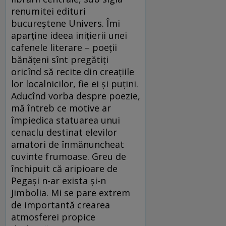
renumitei edituri
bucureștene Univers. Îmi
aparține ideea inițierii unei
cafenele literare – poeții
bănățeni sînt pregătiți
oricînd să recite din creațiile
lor localnicilor, fie ei și puțini.
Aducînd vorba despre poezie,
mă întreb ce motive ar
împiedica statuarea unui
cenaclu destinat elevilor
amatori de înmănuncheat
cuvinte frumoase. Greu de
închipuit că aripioare de
Pegași n-ar exista și-n
Jimbolia. Mi se pare extrem
de importantă crearea
atmosferei propice