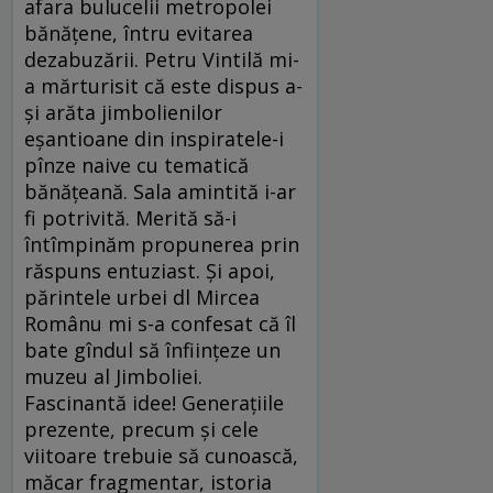
afara bulucelii metropolei
bănățene, întru evitarea
dezabuzării. Petru Vintilă mi-
a mărturisit că este dispus a-
și arăta jimbolienilor
eșantioane din inspiratele-i
pînze naive cu tematică
bănățeană. Sala amintită i-ar
fi potrivită. Merită să-i
întîmpinăm propunerea prin
răspuns entuziast. Și apoi,
părintele urbei dl Mircea
Românu mi s-a confesat că îl
bate gîndul să înființeze un
muzeu al Jimboliei.
Fascinantă idee! Generațiile
prezente, precum și cele
viitoare trebuie să cunoască,
măcar fragmentar, istoria