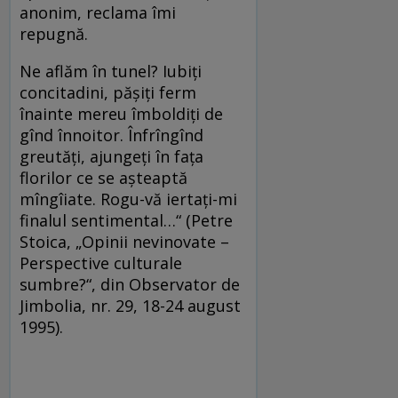
anonim, reclama îmi
repugnă.
Ne aflăm în tunel? Iubiți
concitadini, pășiți ferm
înainte mereu îmboldiți de
gînd înnoitor. Înfrîngînd
greutăți, ajungeți în fața
florilor ce se așteaptă
mîngîiate. Rogu-vă iertați-mi
finalul sentimental…“ (Petre
Stoica, „Opinii nevinovate –
Perspective culturale
sumbre?“, din Observator de
Jimbolia, nr. 29, 18-24 august
1995).