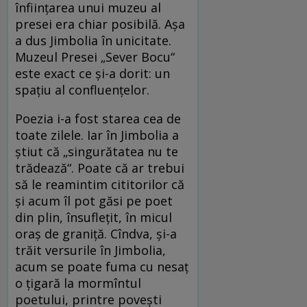
înființarea unui muzeu al
presei era chiar posibilă. Așa
a dus Jimbolia în unicitate.
Muzeul Presei „Sever Bocu“
este exact ce și-a dorit: un
spațiu al confluențelor.
Poezia i-a fost starea cea de
toate zilele. Iar în Jimbolia a
știut că „singurătatea nu te
trădează“. Poate că ar trebui
să le reamintim cititorilor că
și acum îl pot găsi pe poet
din plin, însuflețit, în micul
oraș de graniță. Cîndva, și-a
trăit versurile în Jimbolia,
acum se poate fuma cu nesaț
o țigară la mormîntul
poetului, printre povești