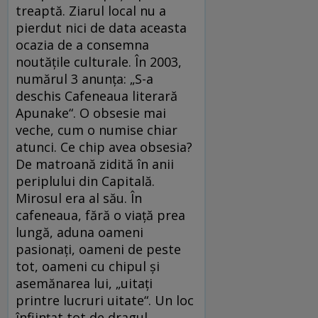
treaptă. Ziarul local nu a
pierdut nici de data aceasta
ocazia de a consemna
noutățile culturale. În 2003,
numărul 3 anunța: „S-a
deschis Cafeneaua literară
Apunake“. O obsesie mai
veche, cum o numise chiar
atunci. Ce chip avea obsesia?
De matroană zidită în anii
periplului din Capitală.
Mirosul era al său. În
cafeneaua, fără o viață prea
lungă, aduna oameni
pasionați, oameni de peste
tot, oameni cu chipul și
asemănarea lui, „uitați
printre lucruri uitate“. Un loc
înființat tot de dragul