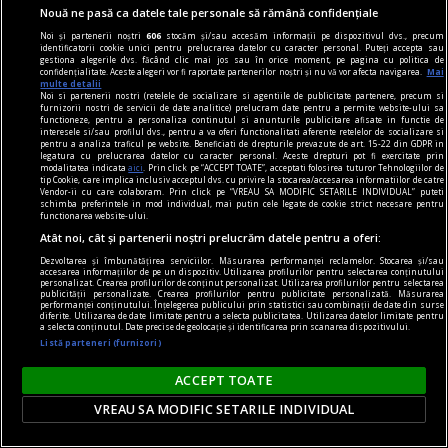
Nouă ne pasă ca datele tale personale să rămână confidențiale
Noi și partenerii noștri
606
stocăm și/sau accesăm informații pe dispozitivul dvs., precum
identificatorii cookie unici pentru prelucrarea datelor cu caracter personal. Puteți accepta sau
gestiona alegerile dvs. făcând clic mai jos sau în orice moment, pe pagina cu politica de
regimul artelor și munițiilor
confidențialitate. Aceste alegeri vor fi raportate partenerilor noștri și nu vă vor afecta navigarea.
Mai
multe detalii
„Scriu ce văd în jurul meu, ca și cum aș fi în
Noi si partenerii nostri (retelele de socializare si agentiile de publicitate partenere, precum si
furnizorii nostri de servicii de date analitice) prelucram date pentru a permite website-ului sa
mijlocul acțiunii, dar invizibil“ – interviu cu Iulian
functioneze, pentru a personaliza continutul si anunturile publicitare afisate in functie de
interesele si/sau profilul dvs., pentru a va oferi functionalitati aferente retelelor de socializare si
POPA
pentru a analiza traficul pe website. Beneficiati de drepturile prevazute de art. 15-22 din GDPR in
legatura cu prelucrarea datelor cu caracter personal. Aceste drepturi pot fi exercitate prin
„Un chimist, un om cu educație științifică, dar
modalitatea indicata
aici
. Prin click pe “ACCEPT TOATE”, acceptati folosirea tuturor Tehnologiilor de
tip Cookie, care implica inclusiv acceptul dvs. cu privire la stocarea/accesarea informatiilor de catre
care are o abordare total neștiințifică, bazată pe
Vendor-ii cu care colaboram. Prin click pe “VREAU SA MODIFIC SETARILE INDIVIDUAL” puteti
schimba preferintele in mod individual, mai putin cele legate de cookie strict necesare pentru
percepții senzoriale.”
functionarea website-ului.
Atât noi, cât și partenerii noștri prelucrăm datele pentru a oferi:
Cristina Ștefan
Dezvoltarea și îmbunătățirea serviciilor. Măsurarea performanței reclamelor. Stocarea și/sau
accesarea informațiilor de pe un dispozitiv. Utilizarea profilurilor pentru selectarea conținutului
personalizat. Crearea profilurilor de conținut personalizat. Utilizarea profilurilor pentru selectarea
publicității personalizate. Crearea profilurilor pentru publicitate personalizată. Măsurarea
performanței conținutului. Înțelegerea publicului prin statistici sau combinații de date din surse
diferite. Utilizarea de date limitate pentru a selecta publicitatea. Utilizarea datelor limitate pentru
a selecta conținutul. Date precise de geolocație și identificarea prin scanarea dispozitivului.
Listă parteneri (furnizori)
ACCEPT TOATE
VREAU SA MODIFIC SETARILE INDIVIDUAL