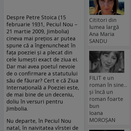
Despre Petre Stoica (15
Cititori din
februarie 1931, Peciul Nou –
lumea largă
21 martie 2009, Jimbolia)
Ana Maria
cineva mai prețios ar putea
SANDU
spune că a îngenuncheat în
fața poeziei și a plecat din
cele lumești exact de ziua ei.
Dar mai avea poetul nevoie
de o confirmare a statutului
FILIT e un
său de făurar? Cert e că Ziua
roman în sine...
Internațională a Poeziei este,
și încă un
de mai bine de un deceniu,
roman foarte
doliu în versuri pentru
bun
Jimbolia.
Ioana
MOROȘAN
Nu departe, în Peciul Nou
natal, în naivitatea vîrstei de