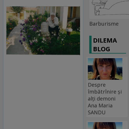
Barburisme
DILEMA
BLOG
Despre
îmbătrînire și
alți demoni
Ana Maria
SANDU