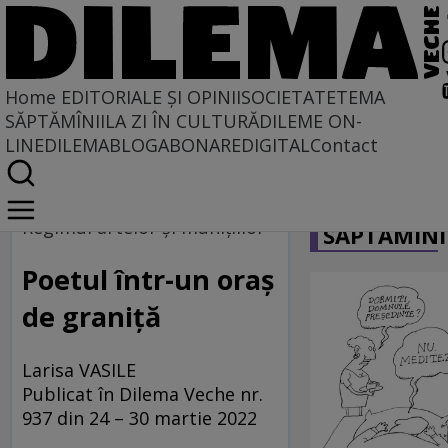
Home
EDITORIALE ȘI OPINII
SOCIETATE
TEMA
SĂPTĂMÎNII
LA ZI ÎN CULTURĂ
DILEME ON-
LINE
DILEMABLOG
ABONARE
DIGITAL
Contact
Home
CARICATU
Regimul artelor și munițiilor
Regimul artelor şi muniţiilor
SĂPTĂMÎNI
Poetul într-un oraș
de graniță
Larisa VASILE
Publicat în Dilema Veche nr.
937 din 24 – 30 martie 2022