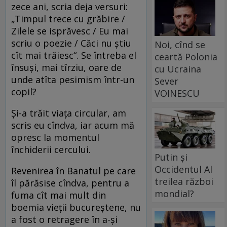
zece ani, scria deja versuri:
„Timpul trece cu grăbire /
Zilele se isprăvesc / Eu mai
scriu o poezie / Căci nu știu
Noi, cînd se
cît mai trăiesc“. Se întreba el
ceartă Polonia
însuși, mai tîrziu, oare de
cu Ucraina
unde atîta pesimism într-un
Sever
copil?
VOINESCU
Și-a trăit viața circular, am
scris eu cîndva, iar acum mă
opresc la momentul
închiderii cercului.
Putin și
Occidentul Al
Revenirea în Banatul pe care
treilea război
îl părăsise cîndva, pentru a
mondial?
fuma cît mai mult din
boemia vieții bucureștene, nu
a fost o retragere în a-și