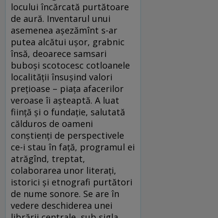
locului încărcată purtătoare
de aură. Inventarul unui
asemenea așezămînt s-ar
putea alcătui ușor, grabnic
însă, deoarece samsari
buboși scotocesc cotloanele
localității însușind valori
prețioase – piața afacerilor
veroase îi așteaptă. A luat
ființă și o fundație, salutată
călduros de oameni
conștienți de perspectivele
ce-i stau în față, programul ei
atrăgînd, treptat,
colaborarea unor literați,
istorici și etnografi purtători
de nume sonore. Se are în
vedere deschiderea unei
librării centrale, sub sigla