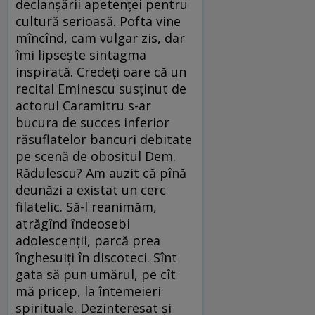
declanșării apetenței pentru
cultură serioasă. Pofta vine
mîncînd, cam vulgar zis, dar
îmi lipsește sintagma
inspirată. Credeți oare că un
recital Eminescu susținut de
actorul Caramitru s-ar
bucura de succes inferior
răsuflatelor bancuri debitate
pe scenă de obositul Dem.
Rădulescu? Am auzit că pînă
deunăzi a existat un cerc
filatelic. Să-l reanimăm,
atrăgînd îndeosebi
adolescenții, parcă prea
înghesuiți în discoteci. Sînt
gata să pun umărul, pe cît
mă pricep, la întemeieri
spirituale. Dezinteresat și