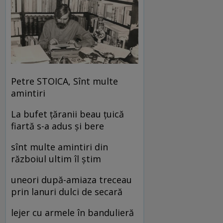
Petre STOICA, Sînt multe
amintiri
La bufet ţăranii beau ţuică
fiartă s-a adus şi bere
sînt multe amintiri din
războiul ultim îl ştim
uneori după-amiaza treceau
prin lanuri dulci de secară
lejer cu armele în bandulieră