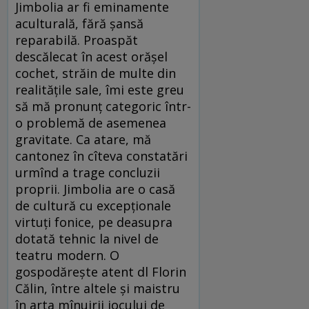
Jimbolia ar fi eminamente
aculturală, fără șansă
reparabilă. Proaspăt
descălecat în acest orășel
cochet, străin de multe din
realitățile sale, îmi este greu
să mă pronunț categoric într-
o problemă de asemenea
gravitate. Ca atare, mă
cantonez în cîteva constatări
urmînd a trage concluzii
proprii. Jimbolia are o casă
de cultură cu excepționale
virtuți fonice, pe deasupra
dotată tehnic la nivel de
teatru modern. O
gospodărește atent dl Florin
Călin, între altele și maistru
în arta mînuirii jocului de