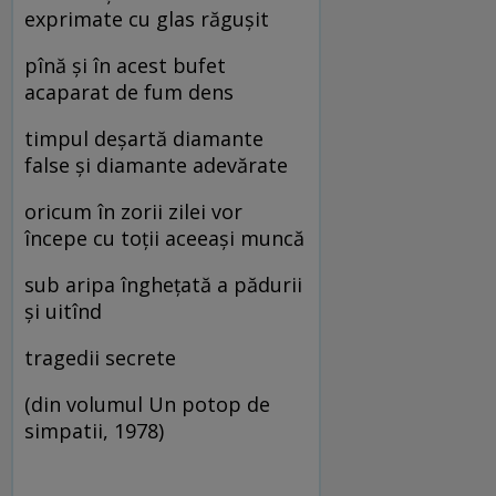
exprimate cu glas răguşit
pînă şi în acest bufet
acaparat de fum dens
timpul deşartă diamante
false şi diamante adevărate
oricum în zorii zilei vor
începe cu toţii aceeaşi muncă
sub aripa îngheţată a pădurii
şi uitînd
tragedii secrete
(din volumul Un potop de
simpatii, 1978)