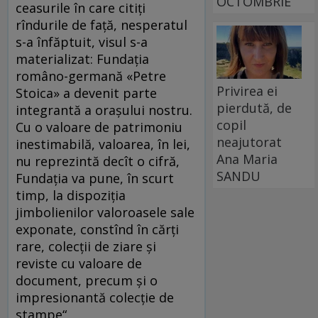
OCTOMBRIE
ceasurile în care citiți
rîndurile de față, nesperatul
s-a înfăptuit, visul s-a
materializat: Fundația
româno-germană «Petre
Privirea ei
Stoica» a devenit parte
pierdută, de
integrantă a orașului nostru.
copil
Cu o valoare de patrimoniu
neajutorat
inestimabilă, valoarea, în lei,
Ana Maria
nu reprezintă decît o cifră,
SANDU
Fundația va pune, în scurt
timp, la dispoziția
jimbolienilor valoroasele sale
exponate, constînd în cărți
rare, colecții de ziare și
reviste cu valoare de
document, precum și o
impresionantă colecție de
stampe“.