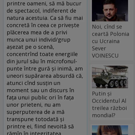
printre oameni, să mă bucur
de spectacol, indiferent de
natura acestuia. Ca să fiu mai
concretă în ceea ce privește
Noi, cînd se
plăcerea mea de a privi
ceartă Polonia
munca unui individ/grup
cu Ucraina
așezat pe o scenă,
Sever
concentrînd toate energiile
VOINESCU
din jurul său în microfonul-
punte între gură și inimă, am
uneori supărarea absurdă că,
atunci cînd susțin un
moment sau un discurs în
Putin și
fața unui public ori în fața
Occidentul Al
unor prieteni, nu am
treilea război
superputerea de a mă
mondial?
transpune totodată și
printre ei, fiind nevoită să
rămîn în integritatea