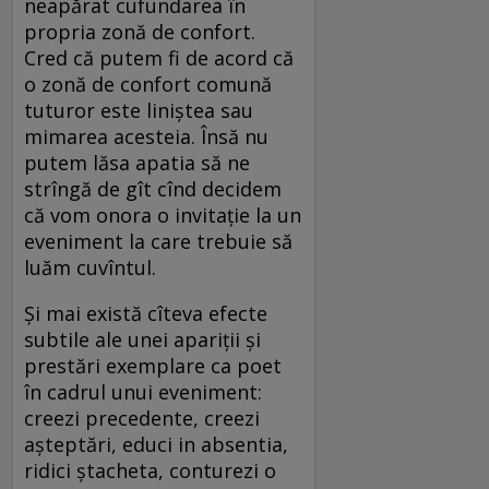
neapărat cufundarea în
propria zonă de confort.
Cred că putem fi de acord că
o zonă de confort comună
tuturor este liniștea sau
mimarea acesteia. Însă nu
putem lăsa apatia să ne
strîngă de gît cînd decidem
că vom onora o invitație la un
eveniment la care trebuie să
luăm cuvîntul.
Și mai există cîteva efecte
subtile ale unei apariții și
prestări exemplare ca poet
în cadrul unui eveniment:
creezi precedente, creezi
așteptări, educi in absentia,
ridici ștacheta, conturezi o