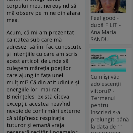
corpului meu, nereușind să
mă observ pe mine din afara
Feel good -
mea.
după FILIT -
Ana Maria
Acum, că mi-am prezentat
SANDU
calitatea sub care mă
adresez, să îmi fac cunoscute
și intențiile cu care am scris
acest articol: de unde să
culegem măreția poeților
care ajung în fața unei
Cum își văd
mulțimi? Că din atitudinile și
adolescenții
energiile lor, mai rar.
viitorul? -
Bineînțeles, există cîteva
Termenul
excepții, acestea neavînd
pentru
nevoie de confirmări externe
înscrieri s-a
că stăpînesc respirația
prelungit până
tuturor și emană vraja
la data de 11
necesară recitării poemelor.