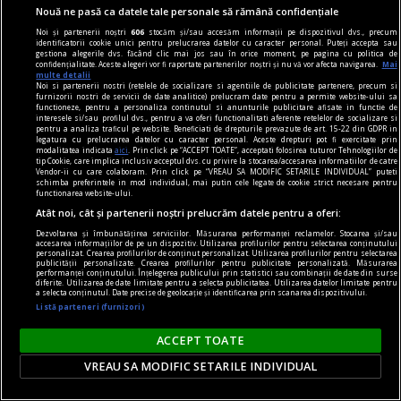
Nouă ne pasă ca datele tale personale să rămână confidențiale
Roxana CĂLINESCU
Noi și partenerii noștri
606
stocăm și/sau accesăm informații pe dispozitivul dvs., precum
identificatorii cookie unici pentru prelucrarea datelor cu caracter personal. Puteți accepta sau
gestiona alegerile dvs. făcând clic mai jos sau în orice moment, pe pagina cu politica de
confidențialitate. Aceste alegeri vor fi raportate partenerilor noștri și nu vă vor afecta navigarea.
Mai
multe detalii
Noi si partenerii nostri (retelele de socializare si agentiile de publicitate partenere, precum si
furnizorii nostri de servicii de date analitice) prelucram date pentru a permite website-ului sa
functioneze, pentru a personaliza continutul si anunturile publicitare afisate in functie de
interesele si/sau profilul dvs., pentru a va oferi functionalitati aferente retelelor de socializare si
pentru a analiza traficul pe website. Beneficiati de drepturile prevazute de art. 15-22 din GDPR in
legatura cu prelucrarea datelor cu caracter personal. Aceste drepturi pot fi exercitate prin
modalitatea indicata
aici
. Prin click pe “ACCEPT TOATE”, acceptati folosirea tuturor Tehnologiilor de
tip Cookie, care implica inclusiv acceptul dvs. cu privire la stocarea/accesarea informatiilor de catre
Vendor-ii cu care colaboram. Prin click pe “VREAU SA MODIFIC SETARILE INDIVIDUAL” puteti
schimba preferintele in mod individual, mai putin cele legate de cookie strict necesare pentru
functionarea website-ului.
Atât noi, cât și partenerii noștri prelucrăm datele pentru a oferi:
Dezvoltarea și îmbunătățirea serviciilor. Măsurarea performanței reclamelor. Stocarea și/sau
accesarea informațiilor de pe un dispozitiv. Utilizarea profilurilor pentru selectarea conținutului
personalizat. Crearea profilurilor de conținut personalizat. Utilizarea profilurilor pentru selectarea
publicității personalizate. Crearea profilurilor pentru publicitate personalizată. Măsurarea
performanței conținutului. Înțelegerea publicului prin statistici sau combinații de date din surse
diferite. Utilizarea de date limitate pentru a selecta publicitatea. Utilizarea datelor limitate pentru
regimul artelor și munițiilor
a selecta conținutul. Date precise de geolocație și identificarea prin scanarea dispozitivului.
Listă parteneri (furnizori)
„Scriu ce văd în jurul meu, ca și cum aș fi în
mijlocul acțiunii, dar invizibil“ – interviu cu Iulian
ACCEPT TOATE
POPA
VREAU SA MODIFIC SETARILE INDIVIDUAL
„Un chimist, un om cu educație științifică, dar
care are o abordare total neștiințifică, bazată pe