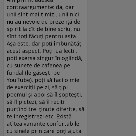
contraargumente: da, dar
unii sînt mai timizi, unii nici
nu au nevoie de prezență de
spirit la cît de bine scriu, nu
sînt toți făcuți pentru asta.
Așa este, dar poți îmbunătăți
acest aspect. Poți lua lecții,
poți exersa singur în oglindă,
cu sunete de cafenea pe
fundal (le găsești pe
YouTube), poți să faci o mie
de exerciții pe zi, să țipi
poemul și apoi să îl șoptești,
să îl pictezi, să îl reciți
purtînd trei ținute diferite, să
te înregistrezi etc. Există
atîtea variante confortabile
cu sinele prin care poți ajuta