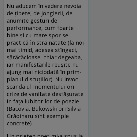
Nu aducem în vedere nevoia
de țipete, de jonglerii, de
anumite gesturi de
performance, cum foarte
bine și cu mare spor se
practică în străinătate (la noi
mai timid, adesea stîngaci,
sărăcăcioase, chiar degeaba,
iar manifestările reușite nu
ajung mai niciodată în prim-
planul discuțiilor). Nu invoc
scandalul momentului ori
crize de vanitate desfășurate
în fața iubitorilor de poezie
(Bacovia, Bukowski ori Silvia
Grădinaru sînt exemple
concrete).
Un prieten poet mi-a spus la