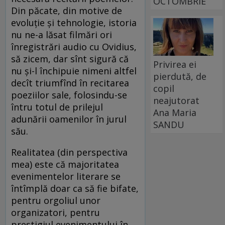
OCTOMBRIE
Din păcate, din motive de
evoluție și tehnologie, istoria
nu ne-a lăsat filmări ori
înregistrări audio cu Ovidius,
să zicem, dar sînt sigură că
Privirea ei
nu și-l închipuie nimeni altfel
pierdută, de
decît triumfînd în recitarea
copil
poeziilor sale, folosindu-se
neajutorat
întru totul de prilejul
Ana Maria
adunării oamenilor în jurul
SANDU
său.
Realitatea (din perspectiva
mea) este că majoritatea
evenimentelor literare se
întîmplă doar ca să fie bifate,
pentru orgoliul unor
organizatori, pentru
prestigiul evenimentului în