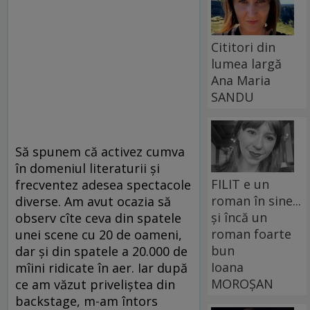
Cititori din
lumea largă
Ana Maria
SANDU
Să spunem că activez cumva
în domeniul literaturii și
FILIT e un
frecventez adesea spectacole
roman în sine...
diverse. Am avut ocazia să
și încă un
observ cîte ceva din spatele
roman foarte
unei scene cu 20 de oameni,
bun
dar și din spatele a 20.000 de
Ioana
mîini ridicate în aer. Iar după
MOROȘAN
ce am văzut priveliștea din
backstage, m-am întors