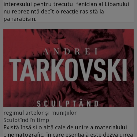
interesului pentru trecutul fenician al Libanului
nu reprezintă decît o reacție rasistă la
panarabism.
regimul artelor și munițiilor
Sculptînd în timp
Există însă şi o altă cale de unire a materialului
cinematografic, în care esenţială este dezvăluirea