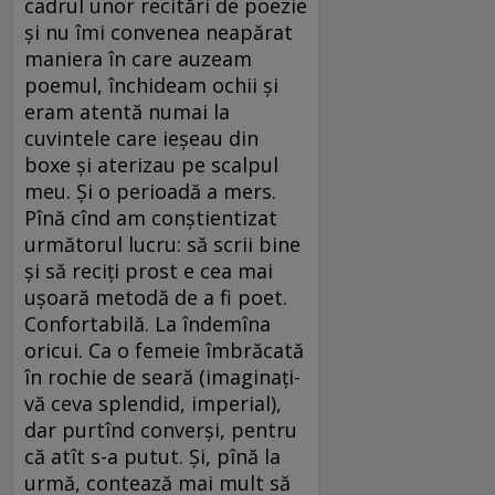
cadrul unor recitări de poezie
și nu îmi convenea neapărat
maniera în care auzeam
poemul, închideam ochii și
eram atentă numai la
cuvintele care ieșeau din
boxe și aterizau pe scalpul
meu. Și o perioadă a mers.
Pînă cînd am conștientizat
următorul lucru: să scrii bine
și să reciți prost e cea mai
ușoară metodă de a fi poet.
Confortabilă. La îndemîna
oricui. Ca o femeie îmbrăcată
în rochie de seară (imaginați-
vă ceva splendid, imperial),
dar purtînd converși, pentru
că atît s-a putut. Și, pînă la
urmă, contează mai mult să