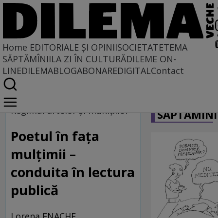
Home
EDITORIALE ȘI OPINII
SOCIETATE
TEMA
SĂPTĂMÎNII
LA ZI ÎN CULTURĂ
DILEME ON-
LINE
DILEMABLOG
ABONARE
DIGITAL
Contact
Home
CARICATU
Regimul artelor și munițiilor
Regimul artelor şi muniţiilor
SĂPTĂMÎNI
Poetul în fața
mulțimii –
conduita în lectura
publică
Lorena ENACHE