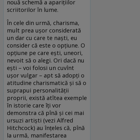
nouă schemă a aparițiilor
scriitorilor în lume.
În cele din urmă, charisma,
mult prea ușor considerată
un dar cu care te naști, eu
consider că este o opțiune. O
opțiune pe care ești, uneori,
nevoit să o alegi. Ori dacă nu
ești – voi folosi un cuvînt
ușor vulgar – apt să adopți o
atitudine charismatică și să o
suprapui personalității
proprii, există atîtea exemple
în istorie care îți vor
demonstra că pînă și cei mai
ursuzi artiști (vezi Alfred
Hitchcock) au înțeles că, pînă
la urmă, manifestarea