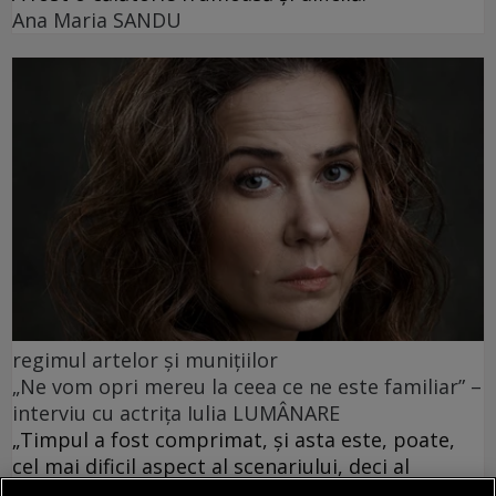
Ana Maria SANDU
regimul artelor şi muniţiilor
„Ne vom opri mereu la ceea ce ne este familiar” –
interviu cu actrița Iulia LUMÂNARE
„Timpul a fost comprimat, și asta este, poate,
cel mai dificil aspect al scenariului, deci al
poveștii.”