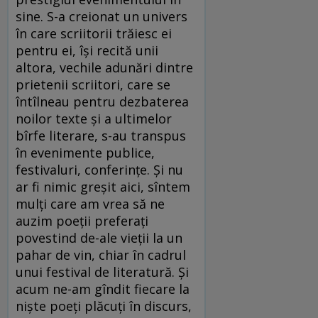
sine. S-a creionat un univers
în care scriitorii trăiesc ei
pentru ei, își recită unii
altora, vechile adunări dintre
prietenii scriitori, care se
întîlneau pentru dezbaterea
noilor texte și a ultimelor
bîrfe literare, s-au transpus
în evenimente publice,
festivaluri, conferințe. Și nu
ar fi nimic greșit aici, sîntem
mulți care am vrea să ne
auzim poeții preferați
povestind de-ale vieții la un
pahar de vin, chiar în cadrul
unui festival de literatură. Și
acum ne-am gîndit fiecare la
niște poeți plăcuți în discurs,