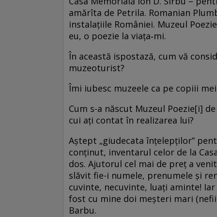
Casa Memorială Ion D. Sîrbu – pent
amărîta de Petrila. Romanian Plum
instalațiile României. Muzeul Poezie
eu, o poezie la viața‑mi.
În această ispostază, cum vă consi
muzeoturist?
Îmi iubesc muzeele ca pe copiii mei.
Cum s-a născut Muzeul Poezie[i] de l
cui ați contat în realizarea lui?
Aștept „giudecata înțelepților” pent
conținut, inventarul celor de la Cas
dos. Ajutorul cel mai de preț a veni
slăvit fie-i numele, prenumele și r
cuvinte, necuvinte, luați aminte! Ia
fost cu mine doi meșteri mari (nefiin
Barbu.