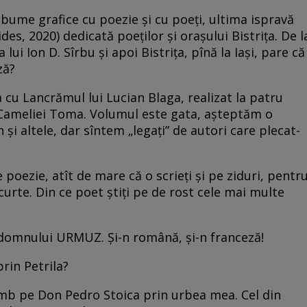
lbume grafice cu poezie și cu poeți, ultima ispravă
es, 2020) dedicată poeților și orașului Bistrița. De l
 lui Ion D. Sîrbu și apoi Bistrița, pînă la Iași, pare că
ză?
a cu Lancrămul lui Lucian Blaga, realizat la patru
e Cameliei Toma. Volumul este gata, așteptăm o
și altele, dar sîntem „legați” de autori care plecat-
 poezie, atît de mare că o scrieți și pe ziduri, pentr
scurte. Din ce poet știți pe de rost cele mai multe
a domnului URMUZ. Și-n română, și-n franceză!
prin Petrila?
plimb pe Don Pedro Stoica prin urbea mea. Cel din