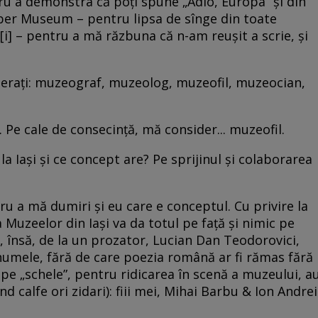
ru a demonstra că poți spune „Adio, Europa” și din
ber Museum – pentru lipsa de sînge din toate
[i] – pentru a mă răzbuna că n-am reușit a scrie, și
derați: muzeograf, muzeolog, muzeofil, muzeocian,
 Pe cale de consecință, mă consider... muzeofil.
a Iași și ce concept are? Pe sprijinul și colaborarea
ru a mă dumiri și eu care e conceptul. Cu privire la
a Muzeelor din Iași va da totul pe față și nimic pe
t, însă, de la un prozator, Lucian Dan Teodorovici,
enumele, fără de care poezia română ar fi rămas fără
r pe „schele”, pentru ridicarea în scenă a muzeului, a
d calfe ori zidari): fiii mei, Mihai Barbu & Ion Andrei