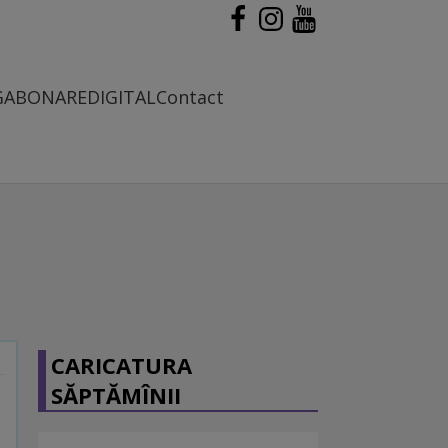
G
ABONARE
DIGITAL
Contact
CARICATURA
SĂPTĂMÎNII