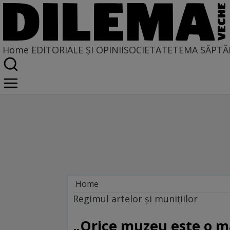
Home
EDITORIALE ȘI OPINII
SOCIETATE
TEMA SĂPTĂ
Home
Regimul artelor și munițiilor
Regimul artelor şi muniţiilor
„Orice muzeu este o ma