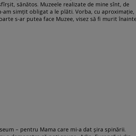
sfîrșit, sănătos. Muzeele realizate de mine sînt, de
-am simțit obligat a le plăti. Vorba, cu aproximație,
oarte s-ar putea face Muzee, visez să fi murit înaint
useum – pentru Mama care mi-a dat șira spinării.