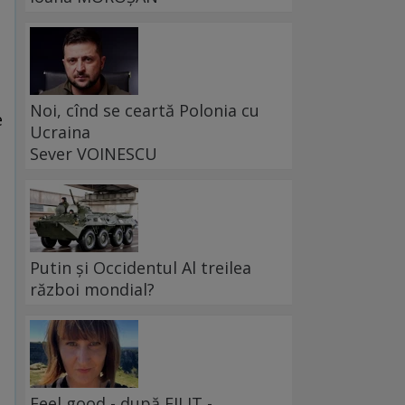
Noi, cînd se ceartă Polonia cu
e
Ucraina
Sever VOINESCU
Putin și Occidentul Al treilea
război mondial?
Feel good - după FILIT -