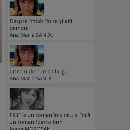
Despre îmbătrînire și alți
demoni
Ana Maria SANDU
Cititori din lumea largă
Ana Maria SANDU
FILIT e un roman în sine... și încă
un roman foarte bun
Ioana MOROȘAN