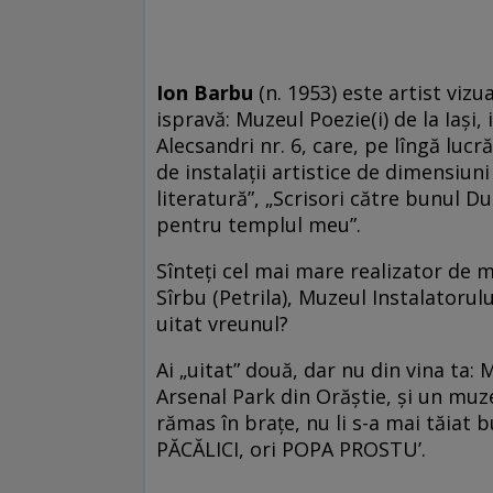
Ion Barbu
(n. 1953) este artist viz
ispravă: Muzeul Poezie(i) de la Iași
Alecsandri nr. 6, care, pe lîngă lucr
de instalații artistice de dimensiuni
literatură”, „Scrisori către bunul D
pentru templul meu”.
Sînteți cel mai mare realizator de
Sîrbu (Petrila), Muzeul Instalatorul
uitat vreunul?
Ai „uitat” două, dar nu din vina ta:
Arsenal Park din Orăștie, și un mu
rămas în brațe, nu li s-a mai tăiat 
PĂCĂLICI, ori POPA PROSTU’.