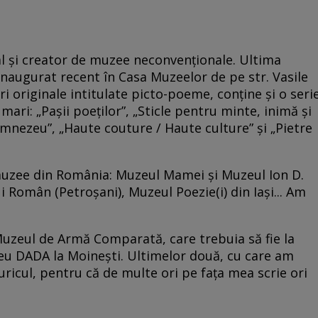
ual și creator de muzee neconvenționale. Ultima
, inaugurat recent în Casa Muzeelor de pe str. Vasile
ări originale intitulate picto-poeme, conține și o seri
 mari: „Pașii poeților”, „Sticle pentru minte, inimă și
umnezeu”, „Haute couture / Haute culture” și „Pietre
 muzee din România: Muzeul Mamei și Muzeul Ion D.
ui Român (Petroșani), Muzeul Poezie(i) din Iași... Am
 Muzeul de Armă Comparată, care trebuia să fie la
zeu DADA la Moinești. Ultimelor două, cu care am
buricul, pentru că de multe ori pe fața mea scrie ori