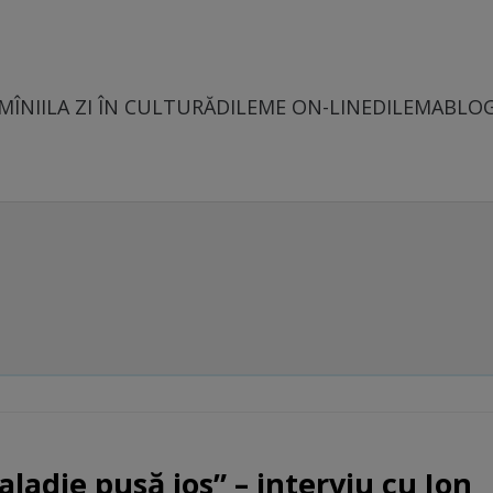
MÎNII
LA ZI ÎN CULTURĂ
DILEME ON-LINE
DILEMABLO
ladie pusă jos” – interviu cu Ion