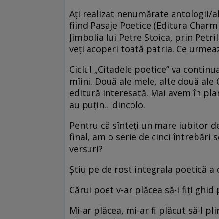
Ați realizat nenumărate antologii/a
fiind Pasaje Poetice (Editura Charmid
Jimbolia lui Petre Stoica, prin Petrila
veți acoperi toată patria. Ce urmea
Ciclul „Citadele poetice” va continu
mîini. Două ale mele, alte două al
editură interesată. Mai avem în plan 
au puțin... dincolo.
Pentru că sînteți un mare iubitor de
final, am o serie de cinci întrebări 
versuri?
Știu pe de rost integrala poetică 
Cărui poet v-ar plăcea să-i fiți ghid 
Mi-ar plăcea, mi-ar fi plăcut să-l 