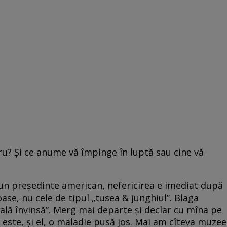
u? Și ce anume vă împinge în luptă sau cine vă
d un președinte american, nefericirea e imediat după
ioase, nu cele de tipul „tusea & junghiul”. Blaga
ală învinsă”. Merg mai departe și declar cu mîna pe
este, și el, o maladie pusă jos. Mai am cîteva muzee