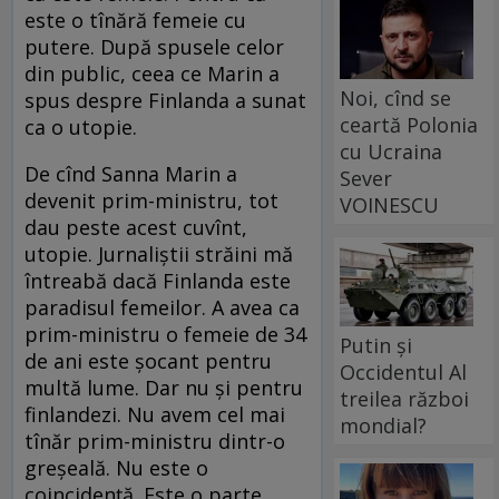
este o tînără femeie cu
putere. După spusele celor
din public, ceea ce Marin a
Noi, cînd se
spus despre Finlanda a sunat
ceartă Polonia
ca o utopie.
cu Ucraina
De cînd Sanna Marin a
Sever
devenit prim-ministru, tot
VOINESCU
dau peste acest cuvînt,
utopie. Jurnaliștii străini mă
întreabă dacă Finlanda este
paradisul femeilor. A avea ca
prim-ministru o femeie de 34
Putin și
de ani este șocant pentru
Occidentul Al
multă lume. Dar nu și pentru
treilea război
finlandezi. Nu avem cel mai
mondial?
tînăr prim-ministru dintr-o
greșeală. Nu este o
coincidență. Este o parte