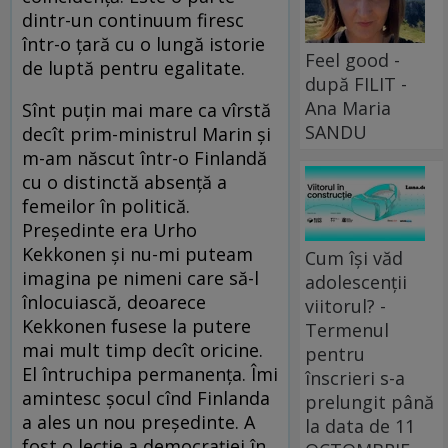
dintr-un continuum firesc
într-o țară cu o lungă istorie
Feel good -
de luptă pentru egalitate.
după FILIT -
Ana Maria
Sînt puțin mai mare ca vîrstă
SANDU
decît prim-ministrul Marin și
m-am născut într-o Finlandă
cu o distinctă absență a
femeilor în politică.
Președinte era Urho
Kekkonen și nu-mi puteam
Cum își văd
imagina pe nimeni care să-l
adolescenții
înlocuiască, deoarece
viitorul? -
Kekkonen fusese la putere
Termenul
mai mult timp decît oricine.
pentru
El întruchipa permanența. Îmi
înscrieri s-a
amintesc șocul cînd Finlanda
prelungit până
a ales un nou președinte. A
la data de 11
fost o lecție a democrației în