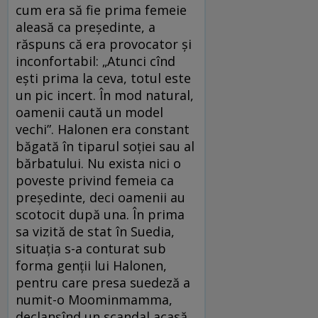
cum era să fie prima femeie
aleasă ca președinte, a
răspuns că era provocator și
inconfortabil: „Atunci cînd
ești prima la ceva, totul este
un pic incert. În mod natural,
oamenii caută un model
vechi”. Halonen era constant
băgată în tiparul soției sau al
bărbatului. Nu exista nici o
poveste privind femeia ca
președinte, deci oamenii au
scotocit după una. În prima
sa vizită de stat în Suedia,
situația s-a conturat sub
forma genții lui Halonen,
pentru care presa suedeză a
numit-o Moominmamma,
declanșînd un scandal acasă.