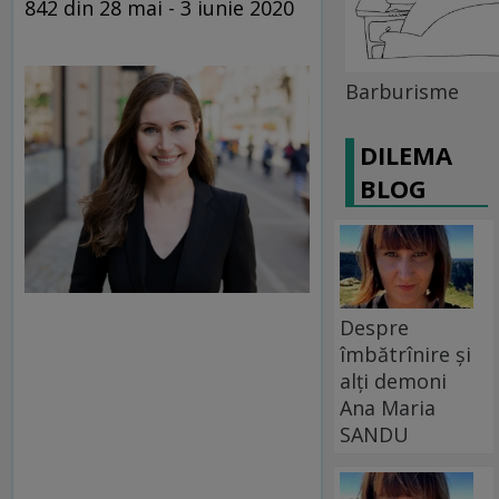
842 din 28 mai - 3 iunie 2020
Barburisme
DILEMA
BLOG
Despre
îmbătrînire și
alți demoni
Ana Maria
SANDU