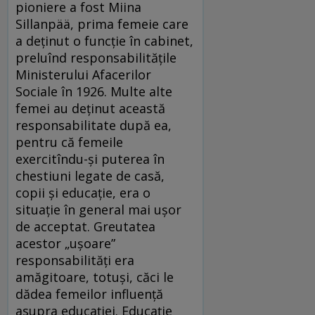
pioniere a fost Miina
Sillanpää, prima femeie care
a deținut o funcție în cabinet,
preluînd responsabilitățile
Ministerului Afacerilor
Sociale în 1926. Multe alte
femei au deținut această
responsabilitate după ea,
pentru că femeile
exercitîndu-și puterea în
chestiuni legate de casă,
copii și educație, era o
situație în general mai ușor
de acceptat. Greutatea
acestor „ușoare”
responsabilități era
amăgitoare, totuși, căci le
dădea femeilor influență
asupra educației. Educație