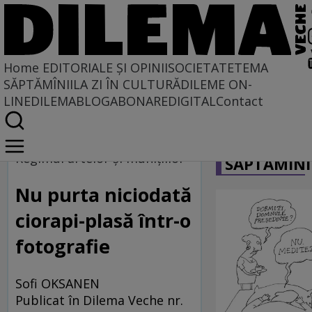
Home
EDITORIALE ȘI OPINII
SOCIETATE
TEMA
SĂPTĂMÎNII
LA ZI ÎN CULTURĂ
DILEME ON-
LINE
DILEMABLOG
ABONARE
DIGITAL
Contact
Home
CARICATU
Regimul artelor și munițiilor
Regimul artelor şi muniţiilor
SĂPTĂMÎNI
Nu purta niciodată
ciorapi-plasă într-o
fotografie
Sofi OKSANEN
Publicat în Dilema Veche nr.