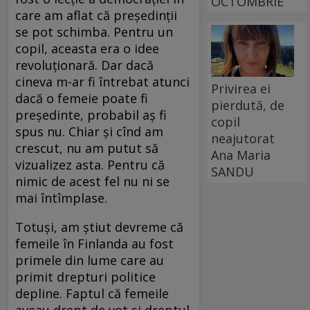
OCTOMBRIE
care am aflat că președinții
se pot schimba. Pentru un
copil, aceasta era o idee
revoluționară. Dar dacă
cineva m-ar fi întrebat atunci
Privirea ei
dacă o femeie poate fi
pierdută, de
președinte, probabil aș fi
copil
spus nu. Chiar și cînd am
neajutorat
crescut, nu am putut să
Ana Maria
vizualizez asta. Pentru că
SANDU
nimic de acest fel nu ni se
mai întîmplase.
Totuși, am știut devreme că
femeile în Finlanda au fost
primele din lume care au
primit drepturi politice
depline. Faptul că femeile
aveau drept de vot și dreptul