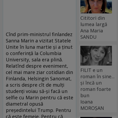
Cititori din
lumea largă
Ana Maria
Cînd prim-ministrul finlandez
SANDU
Sanna Marin a vizitat Statele
Unite în luna martie și a ținut
o conferință la Columbia
University, sala era plină.
Relatînd despre eveniment,
FILIT e un
cel mai mare ziar cotidian din
roman în sine...
Finlanda, Helsingin Sanomat,
și încă un
a scris despre cît de mulți
roman foarte
studenți voiau să-și facă un
bun
selfie cu Marin pentru că este
Ioana
diametral opusă
MOROȘAN
președintelui Trump. Pentru
că este femeie. Pentru că