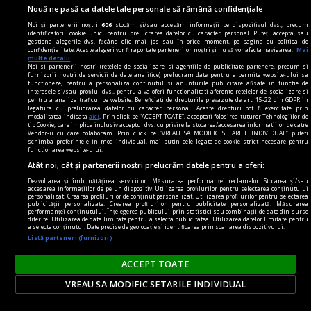
Nouă ne pasă ca datele tale personale să rămână confidențiale
Noi și partenerii noștri
606
stocăm și/sau accesăm informații pe dispozitivul dvs., precum
identificatorii cookie unici pentru prelucrarea datelor cu caracter personal. Puteți accepta sau
gestiona alegerile dvs. făcând clic mai jos sau în orice moment, pe pagina cu politica de
confidențialitate. Aceste alegeri vor fi raportate partenerilor noștri și nu vă vor afecta navigarea.
Mai
multe detalii
Noi si partenerii nostri (retelele de socializare si agentiile de publicitate partenere, precum si
furnizorii nostri de servicii de date analitice) prelucram date pentru a permite website-ului sa
functioneze, pentru a personaliza continutul si anunturile publicitare afisate in functie de
interesele si/sau profilul dvs., pentru a va oferi functionalitati aferente retelelor de socializare si
regimul artelor și munițiilor
pentru a analiza traficul pe website. Beneficiati de drepturile prevazute de art. 15-22 din GDPR in
legatura cu prelucrarea datelor cu caracter personal. Aceste drepturi pot fi exercitate prin
Levitația electromagnetică în tesseract
modalitatea indicata
aici
. Prin click pe “ACCEPT TOATE”, acceptati folosirea tuturor Tehnologiilor de
tip Cookie, care implica inclusiv acceptul dvs. cu privire la stocarea/accesarea informatiilor de catre
Eul de scriitor ratat apreciază această
Vendor-ii cu care colaboram. Prin click pe “VREAU SA MODIFIC SETARILE INDIVIDUAL” puteti
schimba preferintele in mod individual, mai putin cele legate de cookie strict necesare pentru
fragmentare din care se alcătuiește întregul: „Nu
functionarea website-ului.
cred în cărți, cred în pagini, în fraze, în rînduri“.
Atât noi, cât și partenerii noștri prelucrăm datele pentru a oferi:
Dezvoltarea și îmbunătățirea serviciilor. Măsurarea performanței reclamelor. Stocarea și/sau
accesarea informațiilor de pe un dispozitiv. Utilizarea profilurilor pentru selectarea conținutului
personalizat. Crearea profilurilor de conținut personalizat. Utilizarea profilurilor pentru selectarea
publicității personalizate. Crearea profilurilor pentru publicitate personalizată. Măsurarea
performanței conținutului. Înțelegerea publicului prin statistici sau combinații de date din surse
diferite. Utilizarea de date limitate pentru a selecta publicitatea. Utilizarea datelor limitate pentru
a selecta conținutul. Date precise de geolocație și identificarea prin scanarea dispozitivului.
Listă parteneri (furnizori)
ACCEPT TOATE
VREAU SA MODIFIC SETARILE INDIVIDUAL