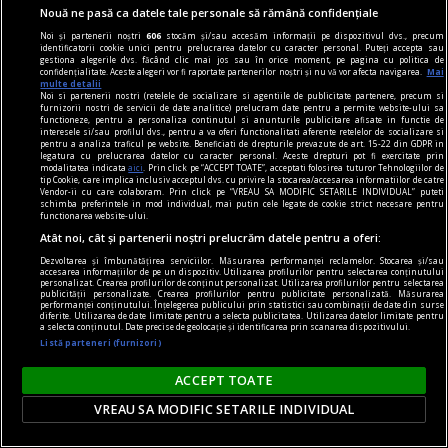
Sculptînd în timp
Nouă ne pasă ca datele tale personale să rămână confidențiale
Există însă şi o altă cale de unire a materialului
Noi și partenerii noștri
606
stocăm și/sau accesăm informații pe dispozitivul dvs., precum
identificatorii cookie unici pentru prelucrarea datelor cu caracter personal. Puteți accepta sau
cinematografic, în care esenţială este dezvăluirea
gestiona alegerile dvs. făcând clic mai jos sau în orice moment, pe pagina cu politica de
confidențialitate. Aceste alegeri vor fi raportate partenerilor noștri și nu vă vor afecta navigarea.
Mai
logicii în ceea ce privește modul de a gîndi al
multe detalii
Noi si partenerii nostri (retelele de socializare si agentiile de publicitate partenere, precum si
oamenilor.
furnizorii nostri de servicii de date analitice) prelucram date pentru a permite website-ului sa
functioneze, pentru a personaliza continutul si anunturile publicitare afisate in functie de
interesele si/sau profilul dvs., pentru a va oferi functionalitati aferente retelelor de socializare si
pentru a analiza traficul pe website. Beneficiati de drepturile prevazute de art. 15-22 din GDPR in
legatura cu prelucrarea datelor cu caracter personal. Aceste drepturi pot fi exercitate prin
modalitatea indicata
aici
. Prin click pe “ACCEPT TOATE”, acceptati folosirea tuturor Tehnologiilor de
tip Cookie, care implica inclusiv acceptul dvs. cu privire la stocarea/accesarea informatiilor de catre
Vendor-ii cu care colaboram. Prin click pe “VREAU SA MODIFIC SETARILE INDIVIDUAL” puteti
schimba preferintele in mod individual, mai putin cele legate de cookie strict necesare pentru
functionarea website-ului.
Atât noi, cât și partenerii noștri prelucrăm datele pentru a oferi:
Dezvoltarea și îmbunătățirea serviciilor. Măsurarea performanței reclamelor. Stocarea și/sau
accesarea informațiilor de pe un dispozitiv. Utilizarea profilurilor pentru selectarea conținutului
personalizat. Crearea profilurilor de conținut personalizat. Utilizarea profilurilor pentru selectarea
publicității personalizate. Crearea profilurilor pentru publicitate personalizată. Măsurarea
performanței conținutului. Înțelegerea publicului prin statistici sau combinații de date din surse
diferite. Utilizarea de date limitate pentru a selecta publicitatea. Utilizarea datelor limitate pentru
a selecta conținutul. Date precise de geolocație și identificarea prin scanarea dispozitivului.
Listă parteneri (furnizori)
ACCEPT TOATE
regimul artelor și munițiilor
VREAU SA MODIFIC SETARILE INDIVIDUAL
„Irina și Lizica Codreanu au pavat calea pentru