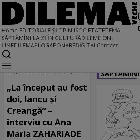
Home
EDITORIALE ȘI OPINII
SOCIETATE
TEMA
SĂPTĂMÎNII
LA ZI ÎN CULTURĂ
DILEME ON-
LINE
DILEMABLOG
ABONARE
DIGITAL
Contact
Home
CARICATU
Regimul artelor și munițiilor
Regimul artelor şi muniţiilor
SĂPTĂMÎNI
„La început au fost
doi, Iancu și
Creangă“ –
interviu cu Ana
Maria ZAHARIADE