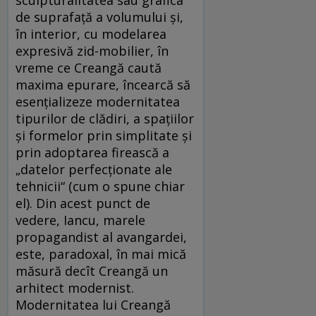
sculpturalitatea sau grafica
de suprafață a volumului și,
în interior, cu modelarea
expresivă zid-mobilier, în
vreme ce Creangă caută
maxima epurare, încearcă să
esențializeze modernitatea
tipurilor de clădiri, a spațiilor
și formelor prin simplitate și
prin adoptarea firească a
„datelor perfecționate ale
tehnicii“ (cum o spune chiar
el). Din acest punct de
vedere, Iancu, marele
propagandist al avangardei,
este, paradoxal, în mai mică
măsură decît Creangă un
arhitect modernist.
Modernitatea lui Creangă