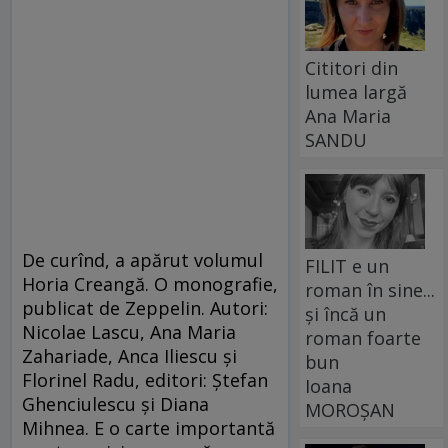
Cititori din
lumea largă
Ana Maria
SANDU
De curînd, a apărut volumul
FILIT e un
Horia Creangă. O monografie,
roman în sine...
publicat de Zeppelin. Autori:
și încă un
Nicolae Lascu, Ana Maria
roman foarte
Zahariade, Anca Iliescu și
bun
Florinel Radu, editori: Ștefan
Ioana
Ghenciulescu și Diana
MOROȘAN
Mihnea. E o carte importantă