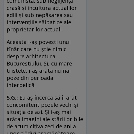
comunistă, sub neglijența
crasă și incultura actualilor
edili și sub nepăsarea sau
intervențiile sălbatice ale
proprietarilor actuali.
Aceasta i-aș povesti unui
tînăr care nu știe nimic
despre arhitectura
Bucureștiului. Și, cu mare
tristețe, i-aș arăta numai
poze din perioada
interbelică.
S.G.:
Eu aș încerca să îi arăt
concomitent pozele vechi și
situația de azi. Și i‑aș mai
arăta imagini ale stării oribile
de acum cîțiva zeci de ani a
unor clădiri asemănătoare