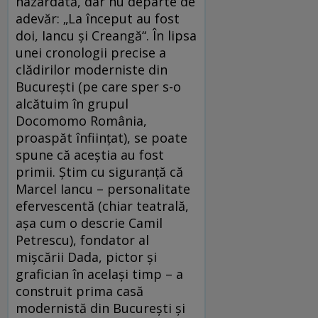
hazardată, dar nu departe de
adevăr: „La început au fost
doi, Iancu și Creangă“. În lipsa
unei cronologii precise a
clădirilor moderniste din
București (pe care sper s-o
alcătuim în grupul
Docomomo România,
proaspăt înființat), se poate
spune că aceștia au fost
primii. Știm cu siguranță că
Marcel Iancu – personalitate
efervescentă (chiar teatrală,
așa cum o descrie Camil
Petrescu), fondator al
mișcării Dada, pictor și
grafician în același timp – a
construit prima casă
modernistă din București și