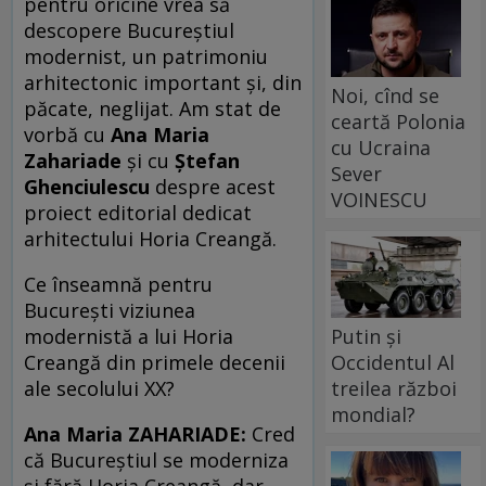
pentru oricine vrea să
descopere Bucureștiul
modernist, un patrimoniu
arhitectonic important și, din
Noi, cînd se
păcate, neglijat. Am stat de
ceartă Polonia
vorbă cu
Ana Maria
cu Ucraina
Zahariade
și cu
Ștefan
Sever
Ghenciulescu
despre acest
VOINESCU
proiect editorial dedicat
arhitectului Horia Creangă.
Ce înseamnă pentru
București viziunea
Putin și
modernistă a lui Horia
Occidentul Al
Creangă din primele decenii
treilea război
ale secolului XX?
mondial?
Ana Maria ZAHARIADE:
Cred
că Bucureștiul se moderniza