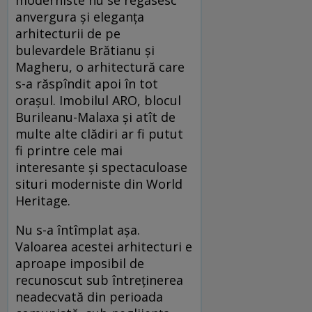
moderniste nu se regăsesc
anvergura și eleganța
arhitecturii de pe
bulevardele Brătianu și
Magheru, o arhitectură care
s-a răspîndit apoi în tot
orașul. Imobilul ARO, blocul
Burileanu-Malaxa și atît de
multe alte clădiri ar fi putut
fi printre cele mai
interesante și spectaculoase
situri moderniste din World
Heritage.
Nu s-a întîmplat așa.
Valoarea acestei arhitecturi e
aproape imposibil de
recunoscut sub întreținerea
neadecvată din perioada