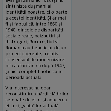
avangarda nu au fost (și nu
sînt) niște dușmani ai
identității noastre, ci o parte
a acestei identități. Și ar mai
fi și faptul că, între 1860 și
1940, dincolo de disparități
sociale reale, neizbutiri și
distrugeri, Bucureștiul și
România au beneficiat de un
proiect coerent și relativ
consensual de modernizare:
nici autoritar, ca după 1947,
și nici complet haotic ca în
perioada actuală.
V-a interesat nu doar
reconstituirea hărții clădirilor
semnate de el, ci și aducerea
ei la zi, „viața“ lor actuală.