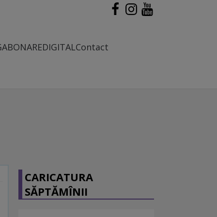
G
ABONARE
DIGITAL
Contact
CARICATURA
SĂPTĂMÎNII