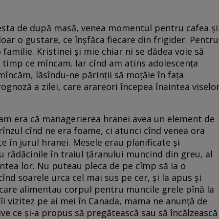
 siesta de după masă, venea momentul pentru cafea și
doar o gustare, ce înșfăca fiecare din frigider. Pentru
amilie. Kristinei și mie chiar ni se dădea voie să
în timp ce mîncam. Iar cînd am atins adolescența
mîncăm, lăsîndu-ne părinții să moțăie în fața
rognoză a zilei, care arareori începea înaintea viselo
ram era că managerierea hranei avea un element de
nzul cînd ne era foame, ci atunci cînd venea ora
e în jurul hranei. Mesele erau planificate și
 rădăcinile în traiul țăranului muncind din greu, al
aintea lor. Nu puteau pleca de pe cîmp să ia o
înd soarele urca cel mai sus pe cer, și la apus și
are alimentau corpul pentru muncile grele pînă la
 îi vizitez pe ai mei în Canada, mama ne anunță de
tive ce și-a propus să pregătească sau să încălzească