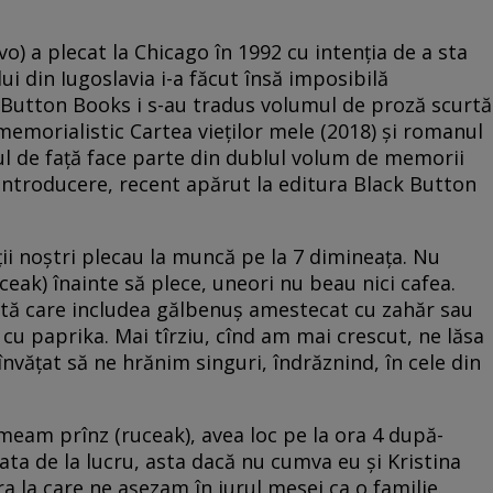
vo) a plecat la Chicago în 1992 cu intenția de a sta
ui din Iugoslavia i-a făcut însă imposibilă
k Button Books i s-au tradus volumul de proză scurtă
memorialistic Cartea vieților mele (2018) și romanul
ul de față face parte din dublul volum de memorii
O introducere, recent apărut la editura Black Button
ții noștri plecau la muncă pe la 7 dimineața. Nu
eak) înainte să plece, uneori nu beau nici cafea.
tă care includea gălbenuș amestecat cu zahăr sau
cu paprika. Mai tîrziu, cînd am mai crescut, ne lăsa
învățat să ne hrănim singuri, îndrăznind, în cele din
umeam prînz (ruceak), avea loc pe la ora 4 după-
ta de la lucru, asta dacă nu cumva eu și Kristina
 la care ne așezam în jurul mesei ca o familie.