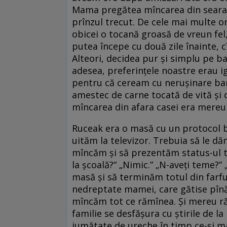
Mama pregătea mîncarea din seara 
prînzul trecut. De cele mai multe or
obicei o tocană groasă de vreun fe
putea începe cu două zile înainte,
Alteori, decidea pur și simplu pe b
adesea, preferințele noastre erau i
pentru că ceream cu nerușinare ban
amestec de carne tocată de vită și de
mîncarea din afara casei era mereu
Ruceak era o masă cu un protocol b
uităm la televizor. Trebuia să le dă
mîncăm și să prezentăm status-ul te
la școală?“ „Nimic.” „N-aveți teme?”
masă și să terminăm totul din farfu
nedreptate mamei, care gătise pînă 
mîncăm tot ce rămînea. Și mereu r
familie se desfășura cu știrile de la
jumătate de ureche în timp ce-și ma