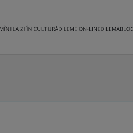
MÎNII
LA ZI ÎN CULTURĂ
DILEME ON-LINE
DILEMABLO