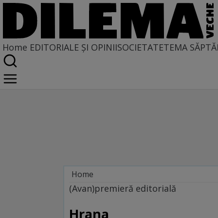
Home
EDITORIALE ȘI OPINII
SOCIETATE
TEMA SĂPTĂ
Home
Regimul artelor și munițiilor
(Avan)premieră editorială
Hrana