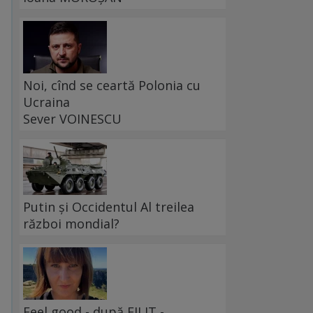
Noi, cînd se ceartă Polonia cu
Ucraina
Sever VOINESCU
Putin și Occidentul Al treilea
război mondial?
Feel good - după FILIT -