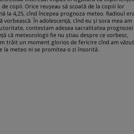
 de copii. Orice reușeau să scoată de la copiii lor
pînă la 4,25, cînd începea prognoza meteo. Radioul er
să vorbească. În adolescență, cînd eu și sora mea am
autoritate, contestam adesea sacralitatea prognozei
ță că meteorologii fie nu știau despre ce vorbesc,
am trăit un moment glorios de fericire cînd am văzu
 la meteo ni se promitea o zi însorită.