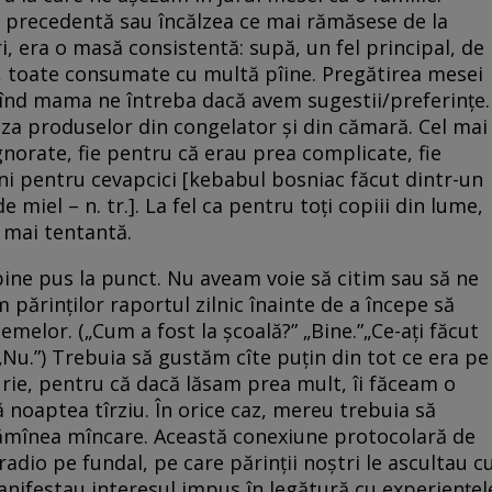
precedentă sau încălzea ce mai rămăsese de la
i, era o masă consistentă: supă, un fel principal, de
l, toate consumate cu multă pîine. Pregătirea mesei
 cînd mama ne întreba dacă avem sugestii/preferințe.
aza produselor din congelator și din cămară. Cel mai
gnorate, fie pentru că erau prea complicate, fie
i pentru cevapcici [kebabul bosniac făcut dintr-un
 miel – n. tr.]. La fel ca pentru toți copiii din lume,
 mai tentantă.
ine pus la punct. Nu aveam voie să citim sau să ne
m părinților raportul zilnic înainte de a începe să
melor. („Cum a fost la școală?” „Bine.”„Ce-ați făcut
 „Nu.”) Trebuia să gustăm cîte puțin din tot ce era pe
rie, pentru că dacă lăsam prea mult, îi făceam o
noaptea tîrziu. În orice caz, mereu trebuia să
ămînea mîncare. Această conexiune protocolară de
 radio pe fundal, pe care părinții noștri le ascultau c
nifestau interesul impus în legătură cu experiențel