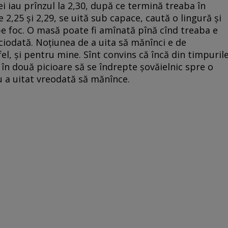
i iau prînzul la 2,30, după ce termină treaba în
e 2,25 și 2,29, se uită sub capace, caută o lingură și
pe foc. O masă poate fi amînată pînă cînd treaba e
iciodată. Noțiunea de a uita să mănînci e de
el, și pentru mine. Sînt convins că încă din timpuril
t în două picioare să se îndrepte șovăielnic spre o
u a uitat vreodată să mănînce.