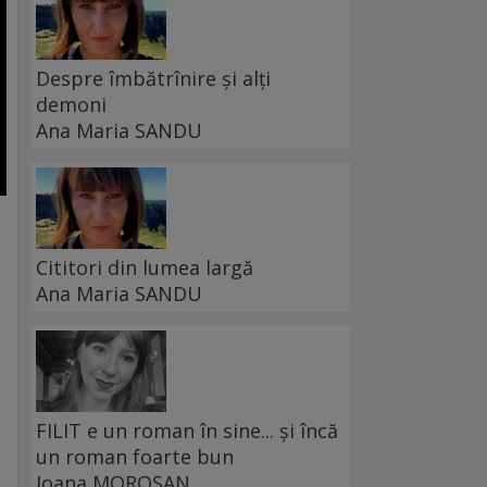
Despre îmbătrînire și alți
demoni
Ana Maria SANDU
Cititori din lumea largă
Ana Maria SANDU
FILIT e un roman în sine... și încă
un roman foarte bun
Ioana MOROȘAN