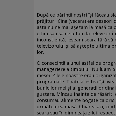
După ce părinții noștri își făceau
prăjituri. Cina (vecera) era deseori 
asta nu ne mai așezam la masă ca o f
citim sau să ne uităm la televizor 
inconștientă, ieșeam seara fără să 
televizorului și să aștepte ultima p
lor.
O consecință a unui astfel de prog
manageriere a timpului. Nu luam prî
mesei. Zilele noastre erau organizat
programate. Toate acestea își aveau
bunicilor mei și al generațiilor din
gustare. Mîncau înainte de răsărit, c
consumau alimente bogate caloric c
următoarea masă. Chiar și azi, cînd
seara sau în dimineața zilei respec