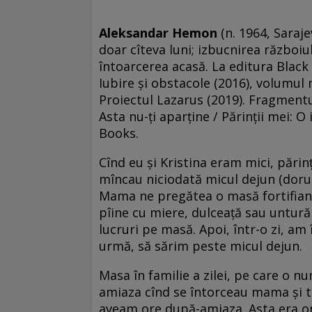
Aleksandar Hemon
(n. 1964, Saraje
doar cîteva luni; izbucnirea războiul
întoarcerea acasă. La editura Blac
Iubire și obstacole (2016), volumul 
Proiectul Lazarus (2019). Fragment
Asta nu-ți aparține / Părinții mei: 
Books.
Cînd eu și Kristina eram mici, părin
mîncau niciodată micul dejun (doruc
Mama ne pregătea o masă fortifian
pîine cu miere, dulceață sau untură 
lucruri pe masă. Apoi, într-o zi, am 
urmă, să sărim peste micul dejun.
Masa în familie a zilei, pe care o n
amiaza cînd se întorceau mama și ta
aveam ore după-amiaza. Asta era ora