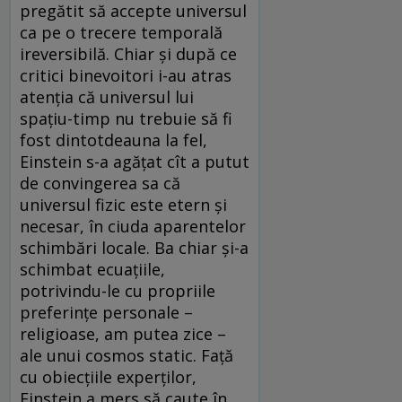
pregătit să accepte universul
ca pe o trecere temporală
ireversibilă. Chiar și după ce
critici binevoitori i-au atras
atenția că universul lui
spațiu-timp nu trebuie să fi
fost dintotdeauna la fel,
Einstein s-a agățat cît a putut
de convingerea sa că
universul fizic este etern și
necesar, în ciuda aparentelor
schimbări locale. Ba chiar și-a
schimbat ecuațiile,
potrivindu-le cu propriile
preferințe personale –
religioase, am putea zice –
ale unui cosmos static. Față
cu obiecțiile experților,
Einstein a mers să caute în