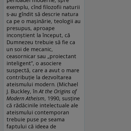
perioadei moderne, spre
exemplu, cînd filozofii naturii
s-au gîndit să descrie natura
ca pe o mașinărie, teologii au
presupus, aproape
inconștient la început, că
Dumnezeu trebuie să fie ca
un soi de mecanic,
ceasornicar sau „proiectant
inteligent”, o asociere
suspectă, care a avut o mare
contribuție la dezvoltarea
ateismului modern. (Michael
J. Buckley, în
At the Origins of
Modern Atheism
, 1990, susține
că rădăcinile intelectuale ale
ateismului contemporan
trebuie puse pe seama
faptului că ideea de