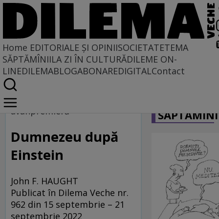
Home
EDITORIALE ȘI OPINII
SOCIETATE
TEMA
SĂPTĂMÎNII
LA ZI ÎN CULTURĂ
DILEME ON-
LINE
DILEMABLOG
ABONARE
DIGITAL
Contact
Home
CARICATU
Regimul artelor și munițiilor
avanpremieră
SĂPTĂMÎNI
Dumnezeu după
Einstein
John F. HAUGHT
Publicat în Dilema Veche nr.
962 din 15 septembrie – 21
septembrie 2022