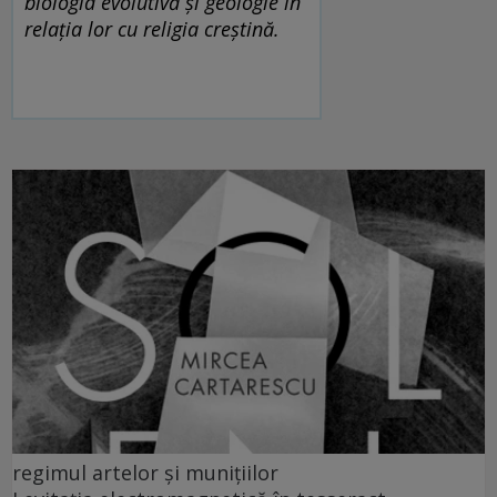
biologia evolutivă și geologie în
relația lor cu religia creștină.
regimul artelor și munițiilor