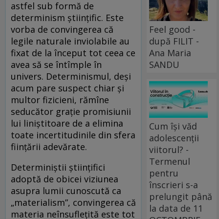
astfel sub formă de
determinism științific. Este
Feel good -
vorba de convingerea că
după FILIT -
legile naturale inviolabile au
Ana Maria
fixat de la început tot ceea ce
SANDU
avea să se întîmple în
univers. Determinismul, deși
acum pare suspect chiar și
multor fizicieni, rămîne
seducător grație promisiunii
lui liniștitoare de a elimina
Cum își văd
toate incertitudinile din sfera
adolescenții
ființării adevărate.
viitorul? -
Termenul
Determiniștii științifici
pentru
adoptă de obicei viziunea
înscrieri s-a
asupra lumii cunoscută ca
prelungit până
„materialism”, convingerea că
la data de 11
materia neînsuflețită este tot