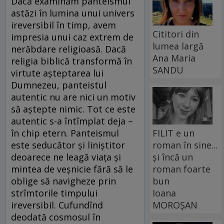
Dacă examinăm panteismul
astăzi în lumina unui univers
ireversibil în timp, avem
Cititori din
impresia unui caz extrem de
lumea largă
nerăbdare religioasă. Dacă
Ana Maria
religia biblică transformă în
SANDU
virtute așteptarea lui
Dumnezeu, panteistul
autentic nu are nici un motiv
să aștepte nimic. Tot ce este
autentic s-a întîmplat deja –
FILIT e un
în chip etern. Panteismul
roman în sine...
este seducător și liniștitor
și încă un
deoarece ne leagă viața și
roman foarte
mintea de veșnicie fără să le
bun
oblige să navigheze prin
Ioana
strîmtorile timpului
MOROȘAN
ireversibil. Cufundînd
deodată cosmosul în