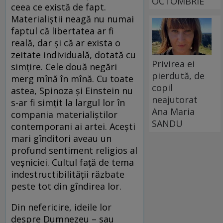
OCTOMBRIE
ceea ce există de fapt.
Materialiștii neagă nu numai
faptul că libertatea ar fi
reală, dar și că ar exista o
zeitate individuală, dotată cu
Privirea ei
simțire. Cele două negări
pierdută, de
merg mînă în mînă. Cu toate
copil
astea, Spinoza și Einstein nu
neajutorat
s-ar fi simțit la largul lor în
Ana Maria
compania materialiștilor
SANDU
contemporani ai artei. Acești
mari gînditori aveau un
profund sentiment religios al
veșniciei. Cultul față de tema
indestructibilității răzbate
peste tot din gîndirea lor.
Din nefericire, ideile lor
despre Dumnezeu – sau