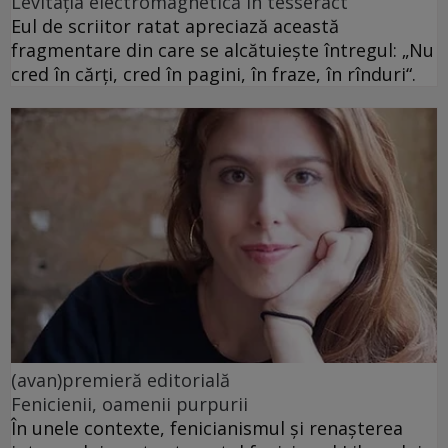
Levitația electromagnetică în tesseract
Eul de scriitor ratat apreciază această
fragmentare din care se alcătuiește întregul: „Nu
cred în cărți, cred în pagini, în fraze, în rînduri“.
(avan)premieră editorială
Fenicienii, oamenii purpurii
În unele contexte, fenicianismul și renașterea