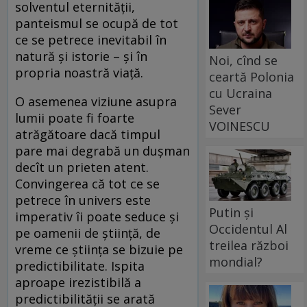
solventul eternității,
panteismul se ocupă de tot
ce se petrece inevitabil în
natură și istorie – și în
Noi, cînd se
propria noastră viață.
ceartă Polonia
cu Ucraina
O asemenea viziune asupra
Sever
lumii poate fi foarte
VOINESCU
atrăgătoare dacă timpul
pare mai degrabă un dușman
decît un prieten atent.
Convingerea că tot ce se
petrece în univers este
Putin și
imperativ îi poate seduce și
Occidentul Al
pe oamenii de știință, de
treilea război
vreme ce știința se bizuie pe
mondial?
predictibilitate. Ispita
aproape irezistibilă a
predictibilității se arată