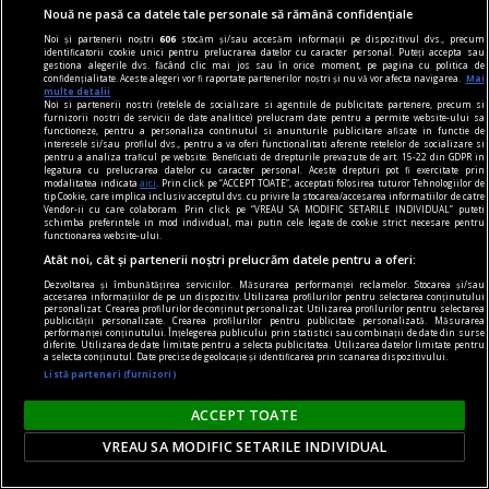
Roxana CĂLINESCU
Nouă ne pasă ca datele tale personale să rămână confidențiale
Noi și partenerii noștri
606
stocăm și/sau accesăm informații pe dispozitivul dvs., precum
identificatorii cookie unici pentru prelucrarea datelor cu caracter personal. Puteți accepta sau
gestiona alegerile dvs. făcând clic mai jos sau în orice moment, pe pagina cu politica de
confidențialitate. Aceste alegeri vor fi raportate partenerilor noștri și nu vă vor afecta navigarea.
Mai
multe detalii
Noi si partenerii nostri (retelele de socializare si agentiile de publicitate partenere, precum si
furnizorii nostri de servicii de date analitice) prelucram date pentru a permite website-ului sa
functioneze, pentru a personaliza continutul si anunturile publicitare afisate in functie de
interesele si/sau profilul dvs., pentru a va oferi functionalitati aferente retelelor de socializare si
pentru a analiza traficul pe website. Beneficiati de drepturile prevazute de art. 15-22 din GDPR in
legatura cu prelucrarea datelor cu caracter personal. Aceste drepturi pot fi exercitate prin
modalitatea indicata
aici
. Prin click pe “ACCEPT TOATE”, acceptati folosirea tuturor Tehnologiilor de
tip Cookie, care implica inclusiv acceptul dvs. cu privire la stocarea/accesarea informatiilor de catre
Vendor-ii cu care colaboram. Prin click pe “VREAU SA MODIFIC SETARILE INDIVIDUAL” puteti
schimba preferintele in mod individual, mai putin cele legate de cookie strict necesare pentru
functionarea website-ului.
Atât noi, cât și partenerii noștri prelucrăm datele pentru a oferi:
Dezvoltarea și îmbunătățirea serviciilor. Măsurarea performanței reclamelor. Stocarea și/sau
accesarea informațiilor de pe un dispozitiv. Utilizarea profilurilor pentru selectarea conținutului
personalizat. Crearea profilurilor de conținut personalizat. Utilizarea profilurilor pentru selectarea
publicității personalizate. Crearea profilurilor pentru publicitate personalizată. Măsurarea
performanței conținutului. Înțelegerea publicului prin statistici sau combinații de date din surse
regimul artelor și munițiilor
diferite. Utilizarea de date limitate pentru a selecta publicitatea. Utilizarea datelor limitate pentru
a selecta conținutul. Date precise de geolocație și identificarea prin scanarea dispozitivului.
„Scriu ce văd în jurul meu, ca și cum aș fi în
Listă parteneri (furnizori)
mijlocul acțiunii, dar invizibil“ – interviu cu Iulian
ACCEPT TOATE
POPA
VREAU SA MODIFIC SETARILE INDIVIDUAL
„Un chimist, un om cu educație științifică, dar
care are o abordare total neștiințifică, bazată pe