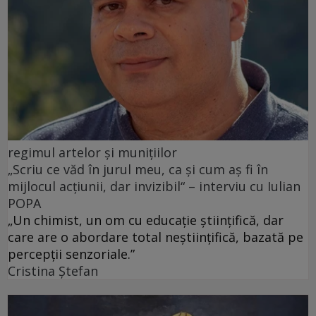
regimul artelor și munițiilor
„Scriu ce văd în jurul meu, ca și cum aș fi în
mijlocul acțiunii, dar invizibil“ – interviu cu Iulian
POPA
„Un chimist, un om cu educație științifică, dar
care are o abordare total neștiințifică, bazată pe
percepții senzoriale.”
Cristina Ștefan