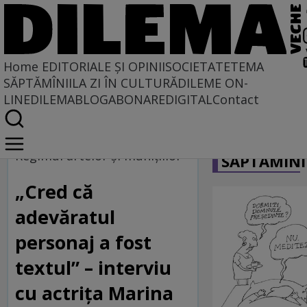
Home
EDITORIALE ȘI OPINII
SOCIETATE
TEMA
SĂPTĂMÎNII
LA ZI ÎN CULTURĂ
DILEME ON-
LINE
DILEMABLOG
ABONARE
DIGITAL
Contact
Home
CARICATU
Regimul artelor și munițiilor
Regimul artelor şi muniţiilor
SĂPTĂMÎNI
„Cred că
adevăratul
personaj a fost
textul” – interviu
cu actrița Marina