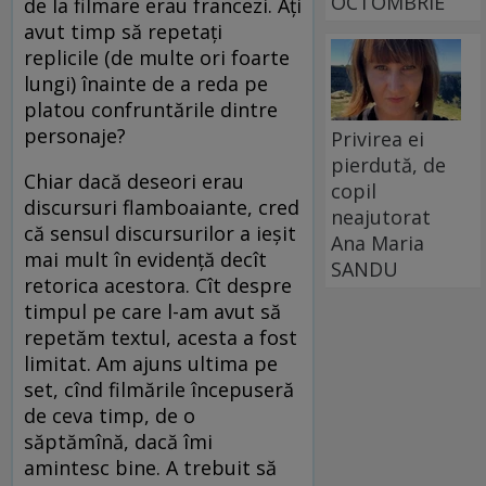
OCTOMBRIE
de la filmare erau francezi. Ați
avut timp să repetați
replicile (de multe ori foarte
lungi) înainte de a reda pe
platou confruntările dintre
personaje?
Privirea ei
pierdută, de
Chiar dacă deseori erau
copil
discursuri flamboaiante, cred
neajutorat
că sensul discursurilor a ieșit
Ana Maria
mai mult în evidență decît
SANDU
retorica acestora. Cît despre
timpul pe care l-am avut să
repetăm textul, acesta a fost
limitat. Am ajuns ultima pe
set, cînd filmările începuseră
de ceva timp, de o
săptămînă, dacă îmi
amintesc bine. A trebuit să