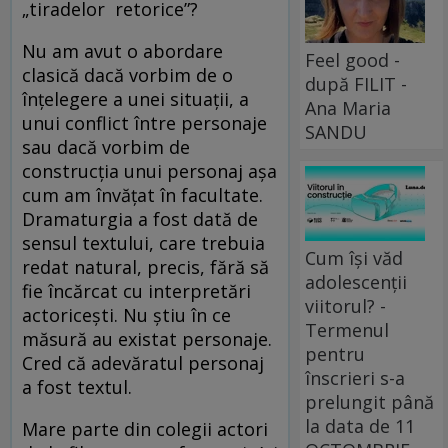
„tiradelor retorice”?
Nu am avut o abordare
Feel good -
clasică dacă vorbim de o
după FILIT -
înțelegere a unei situații, a
Ana Maria
unui conflict între personaje
SANDU
sau dacă vorbim de
construcția unui personaj așa
cum am învățat în facultate.
Dramaturgia a fost dată de
sensul textului, care trebuia
Cum își văd
redat natural, precis, fără să
adolescenții
fie încărcat cu interpretări
viitorul? -
actoricești. Nu știu în ce
Termenul
măsură au existat personaje.
pentru
Cred că adevăratul personaj
înscrieri s-a
a fost textul.
prelungit până
la data de 11
Mare parte din colegii actori