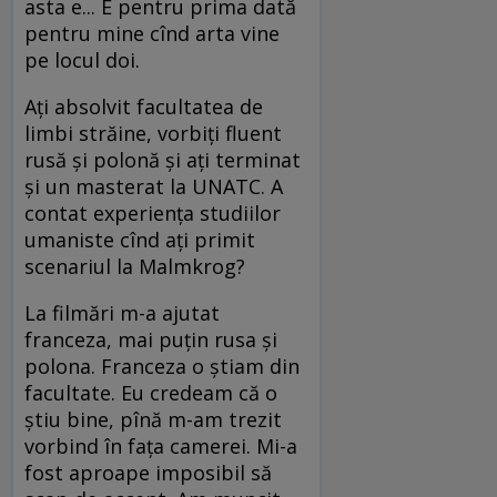
asta e... E pentru prima dată
pentru mine cînd arta vine
pe locul doi.
Ați absolvit facultatea de
limbi străine, vorbiți fluent
rusă și polonă și ați terminat
și un masterat la UNATC. A
contat experiența studiilor
umaniste cînd ați primit
scenariul la Malmkrog?
La filmări m-a ajutat
franceza, mai puțin rusa și
polona. Franceza o știam din
facultate. Eu credeam că o
știu bine, pînă m-am trezit
vorbind în fața camerei. Mi-a
fost aproape imposibil să