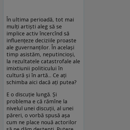
În ultima perioadă, tot mai
mulți artiști aleg să se
implice activ încercînd să
influențeze deciziile proaste
ale guvernanților. În același
timp asistăm, neputincioși,
la rezultatele catastrofale ale
imixtiunii politicului în
cultură și în artă... Ce ați
schimba aici dacă ați putea?
E o discuție lungă. Și
problema e că rămîne la
nivelul unei discuții, al unei
păreri, o vorbă spusă așa
cum ne place nouă actorilor
să ne dăm deștepți. Putere