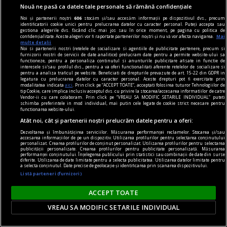
Nouă ne pasă ca datele tale personale să rămână confidențiale
Noi și partenerii noștri
606
stocăm și/sau accesăm informații pe dispozitivul dvs., precum
identificatorii cookie unici pentru prelucrarea datelor cu caracter personal. Puteți accepta sau
gestiona alegerile dvs. făcând clic mai jos sau în orice moment, pe pagina cu politica de
confidențialitate. Aceste alegeri vor fi raportate partenerilor noștri și nu vă vor afecta navigarea.
Mai
multe detalii
Noi si partenerii nostri (retelele de socializare si agentiile de publicitate partenere, precum si
regimul artelor și munițiilor
furnizorii nostri de servicii de date analitice) prelucram date pentru a permite website-ului sa
functioneze, pentru a personaliza continutul si anunturile publicitare afisate in functie de
Culoarea Artei
interesele si/sau profilul dvs., pentru a va oferi functionalitati aferente retelelor de socializare si
pentru a analiza traficul pe website. Beneficiati de drepturile prevazute de art. 15-22 din GDPR in
„Important e ce se vede.” Da, toți știm asta. Dar
legatura cu prelucrarea datelor cu caracter personal. Aceste drepturi pot fi exercitate prin
modalitatea indicata
aici
. Prin click pe “ACCEPT TOATE”, acceptati folosirea tuturor Tehnologiilor de
dacă v-aș spune că la fel de important e ce nu se
tip Cookie, care implica inclusiv acceptul dvs. cu privire la stocarea/accesarea informatiilor de catre
Vendor-ii cu care colaboram. Prin click pe “VREAU SA MODIFIC SETARILE INDIVIDUAL” puteti
vede?
schimba preferintele in mod individual, mai putin cele legate de cookie strict necesare pentru
functionarea website-ului.
Atât noi, cât și partenerii noștri prelucrăm datele pentru a oferi:
Dezvoltarea și îmbunătățirea serviciilor. Măsurarea performanței reclamelor. Stocarea și/sau
accesarea informațiilor de pe un dispozitiv. Utilizarea profilurilor pentru selectarea conținutului
personalizat. Crearea profilurilor de conținut personalizat. Utilizarea profilurilor pentru selectarea
publicității personalizate. Crearea profilurilor pentru publicitate personalizată. Măsurarea
performanței conținutului. Înțelegerea publicului prin statistici sau combinații de date din surse
diferite. Utilizarea de date limitate pentru a selecta publicitatea. Utilizarea datelor limitate pentru
a selecta conținutul. Date precise de geolocație și identificarea prin scanarea dispozitivului.
Listă parteneri (furnizori)
ACCEPT TOATE
VREAU SA MODIFIC SETARILE INDIVIDUAL