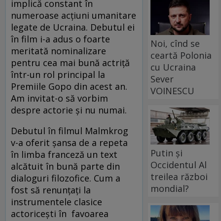
implică constant în
numeroase acțiuni umanitare
legate de Ucraina. Debutul ei
în film i-a adus o foarte
Noi, cînd se
meritată nominalizare
ceartă Polonia
pentru cea mai bună actriță
cu Ucraina
într-un rol principal la
Sever
Premiile Gopo din acest an.
VOINESCU
Am invitat-o să vorbim
despre actorie și nu numai.
Debutul în filmul Malmkrog
v-a oferit șansa de a repeta
Putin și
în limba franceză un text
Occidentul Al
alcătuit în bună parte din
treilea război
dialoguri filozofice. Cum a
mondial?
fost să renunțați la
instrumentele clasice
actoricești în favoarea