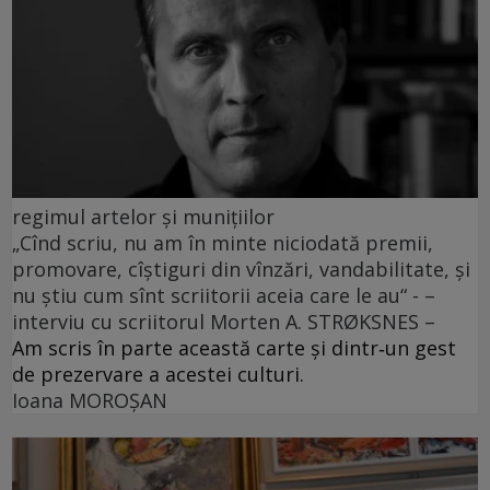
regimul artelor și munițiilor
„Cînd scriu, nu am în minte niciodată premii,
promovare, cîștiguri din vînzări, vandabilitate, și
nu știu cum sînt scriitorii aceia care le au“ - –
interviu cu scriitorul Morten A. STRØKSNES –
Am scris în parte această carte și dintr‑un gest
de prezervare a acestei culturi.
Ioana MOROȘAN