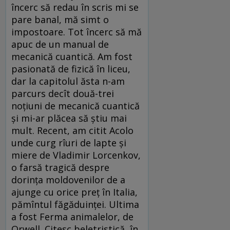
încerc să redau în scris mi se
pare banal, mă simt o
impostoare. Tot încerc să mă
apuc de un manual de
mecanică cuantică. Am fost
pasionată de fizică în liceu,
dar la capitolul ăsta n-am
parcurs decît două-trei
noțiuni de mecanică cuantică
și mi-ar plăcea să știu mai
mult. Recent, am citit Acolo
unde curg rîuri de lapte și
miere de Vladimir Lorcenkov,
o farsă tragică despre
dorința moldovenilor de a
ajunge cu orice preț în Italia,
pămîntul făgăduinței. Ultima
a fost Ferma animalelor, de
Orwell. Citesc beletristică, în