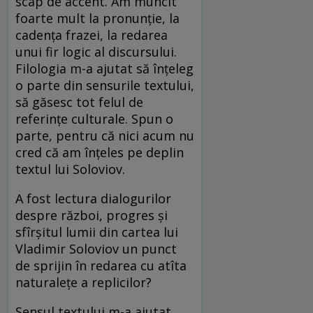
scap de accent. Am muncit
foarte mult la pronunție, la
cadența frazei, la redarea
unui fir logic al discursului.
Filologia m-a ajutat să înțeleg
o parte din sensurile textului,
să găsesc tot felul de
referințe culturale. Spun o
parte, pentru că nici acum nu
cred că am înțeles pe deplin
textul lui Soloviov.
A fost lectura dialogurilor
despre război, progres și
sfîrșitul lumii din cartea lui
Vladimir Soloviov un punct
de sprijin în redarea cu atîta
naturalețe a replicilor?
Sensul textului m-a ajutat,