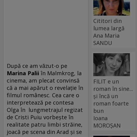
Cititori din
lumea largă
Ana Maria
SANDU
După ce am văzut-o pe
Marina Palii
în Malmkrog, la
cinema, am plecat convinsă
FILIT e un
că a mai apărut o revelație în
roman în sine...
filmul românesc. Cea care o
și încă un
interpretează pe contesa
roman foarte
Olga în lungmetrajul regizat
bun
de Cristi Puiu vorbește în
Ioana
realitate patru limbi străine,
MOROȘAN
joacă pe scena din Arad și se