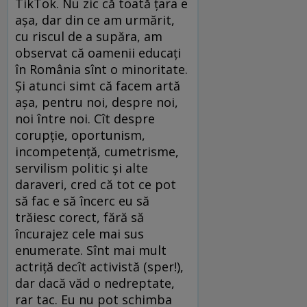
TikTok. Nu zic că toată țara e
așa, dar din ce am urmărit,
cu riscul de a supăra, am
observat că oamenii educați
în România sînt o minoritate.
Și atunci simt că facem artă
așa, pentru noi, despre noi,
noi între noi. Cît despre
corupție, oportunism,
incompetență, cumetrisme,
servilism politic și alte
daraveri, cred că tot ce pot
să fac e să încerc eu să
trăiesc corect, fără să
încurajez cele mai sus
enumerate. Sînt mai mult
actriță decît activistă (sper!),
dar dacă văd o nedreptate,
rar tac. Eu nu pot schimba