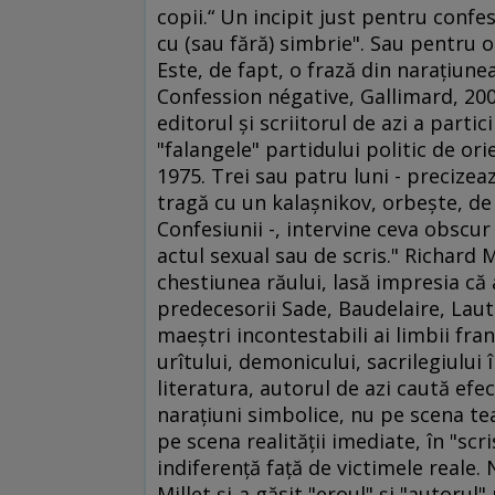
copii.“ Un incipit just pentru confe
cu (sau fără) simbrie". Sau pentru 
Este, de fapt, o frază din naraţiun
Confession négative, Gallimard, 200
editorul şi scriitorul de azi a partic
"falangele" partidului politic de ori
1975. Trei sau patru luni - precizeaz
tragă cu un kalaşnikov, orbeşte, de 
Confesiunii -, intervine ceva obscu
actul sexual sau de scris." Richard 
chestiunea răului, lasă impresia că
predecesorii Sade, Baudelaire, Lau
maeştri incontestabili ai limbii fra
urîtului, demonicului, sacrilegiului 
literatura, autorul de azi caută efec
naraţiuni simbolice, nu pe scena tea
pe scena realităţii imediate, în "sc
indiferenţă faţă de victimele reale.
Millet şi-a găsit "eroul" şi "autorul"