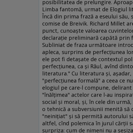
posibilitatea de prelungire. Aproap
Limba fantomă, urmat de Elogiul lite
Încă din prima frază a eseului său,
comise de Breivik. Richard Millet are
punct, cunoaşte valoarea cuvintelor,
declaraţie preliminară capătă prin f
Subliniat de fraza următoare introd
apleca, surprins de perfecţiunea lor
ele pot fi detaşate de contextul poli
perfecţiunea, ca şi Răul, avînd din
literatura." Cu literatura şi, aşadar
"perfecţiunea formală" a ceea ce nu
elogiul pe care-l compune, delirant 
"înălţimea" actelor care l-au inspira
social şi moral, şi, în cele din urmă,
o tehnică a subversiunii menită să 
"neiniţiat" şi să permită autorului s
altfel, cînd polemica în jurul cărţii
surpriza: cum de nimeni nu a sesizat 