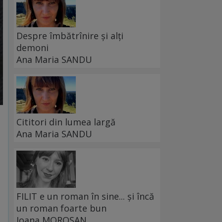
Despre îmbătrînire și alți
demoni
Ana Maria SANDU
Cititori din lumea largă
Ana Maria SANDU
FILIT e un roman în sine... și încă
un roman foarte bun
Ioana MOROȘAN