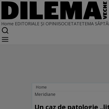
Home
EDITORIALE ȘI OPINII
SOCIETATE
TEMA SĂPTĂ
Home
Dilemateca
Meridiane
Un caz de patologie „lit