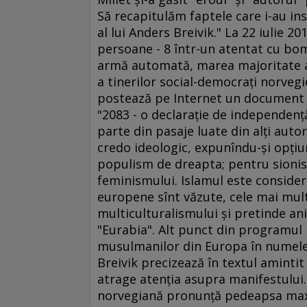
Să recapitulăm faptele care i-au ins
al lui Anders Breivik." La 22 iulie 2
persoane - 8 într-un atentat cu bom
armă automată, marea majoritate ad
a tinerilor social-democraţi norvegi
postează pe Internet un document de
"2083 - o declaraţie de independe
parte din pasaje luate din alţi autor
credo ideologic, expunîndu-şi opţiun
populism de dreapta; pentru sionism
feminismului. Islamul este considera
europene sînt văzute, cele mai multe
multiculturalismului şi pretinde ani
"Eurabia". Alt punct din programul l
musulmanilor din Europa în numele 
Breivik precizează în textul amintit
atrage atenţia asupra manifestului. 
norvegiană pronunţă pedeapsa maxim