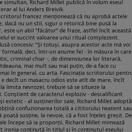
e simultan, Richard Millet publică în volum eseul
rar al lui Anders Breivik.
 scriitorul francez menţionează că nu aprobă actele
, dacă nu un stil, sigur o retorică bine pusă la
 este un abil "făcător" de fraze, astfel încît această
elul ei succint valoarea unui ritual complezent.
usă concesiv: "Şi totuşi, asupra acestor acte mă voi
 formală, deci, într-un anume fel - în măsura în care
tic, criminal chiar -, de dimensiunea lor literară,
totdeauna, mai mult sau mai puţin, de-a face cu
, mai în general, cu arta. Fascinaţia scriitorului pentr
 e decît un masacru odios este atît de mare, încît
la limita nevrozei, trebuie să se situeze la
t. Conştient de caracterul exploziv - descalificant
 şi estetic - al susţinerilor sale, Richard Millet adoptă
obţină confuzionarea totală a cititorului neatent sau
ă poată susţine, la nevoie, că a fost înţeles greşit. De
 sale începe să ia proporţii, Richard Millet mimează
ironia conţinută în titlul şi în conţinutul eseului