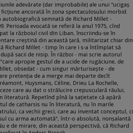
siunile adevărate (dar improbabile) ale unui "ucigaş
o ficţiune ancorată în zona spectaculosului morbid.
ea autobiografică semnată de Richard Millet -
9. Perioada evocată se referă la anul 1975, cînd
ipat la războiul civil din Liban, înscriindu-se în
entare creştină din această ţară, militarizat chiar din
ă Richard Millet - timp în care i s-a întîmplat să
după sacii de nisip. În război - mai scrie autorul
r "care apropie gestul de a ucide de rugăciune, de
Millet, obsedat - cum singur mărturiseşte - de
 are pretenţia de a merge mai departe decît
tréamont, Huysmans, Céline, Drieu La Rochelle,
nceze care au dat o strălucire crepusculară răului,
în literatură. Repetînd pînă la saţietate că apără
tul de catharsis nu în literatură, nu în marile
trului, ca vechii greci, care au inventat conceptul, c
risul cu arma automată", într-o absolută, nonşalantă
 Nu e de mirare, din această perspectivă, că Richard
 preferat în Anders Breivik.