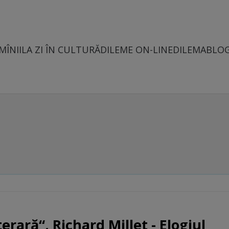
MÎNII
LA ZI ÎN CULTURĂ
DILEME ON-LINE
DILEMABLO
erară“. Richard Millet - Elogiul