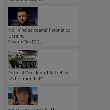
Noi, cînd se ceartă Polonia cu
Ucraina
Sever VOINESCU
,
Putin și Occidentul Al treilea
război mondial?
Feel good - după FILIT -