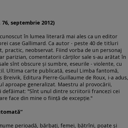
. 76, septembrie 2012)
 cunoscut în lumea literară mai ales ca un editor
brei case Gallimard. Ca autor - peste 40 de titluri
ut, practic, neobservat. Fiind vorba de un personaj
 parizian, comentatorii cărţilor sale s-au arătat în
ale sînt obscure şi sumbre, eseurile - violente, cu
stil. Ultima carte publicată, eseul Limba fantomă,
rs Breivik, Editura Pierre-Guillaume de Roux, i-a adus
ul aproape generalizat. Maestru al provocării,
 defăimat: "Sînt unul dintre scriitorii francezi cei
are face din mine o fiinţă de excepţie."
automată“
nume perioadă, bărbaţi, femei, bătrîni, poate şi