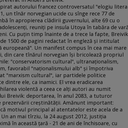
pirat autorului francez controversatul "elogiu litera
011, un tînăr norvegian ucide cu sînge rece 77 de
bă în apropierea clădirii guvernului, alte 69 cu o
olescenţi, reuniţi pe insula Utoya în tabăra de var
eni. Cu puţin timp înainte de a trece la fapte, Breivik
 1500 de pagini redactat în engleză şi intitulat
nţă europeană". Un manifest compus în cea mai mare
i, din care tînărul norvegian îşi bricolează propriul
ile: "conservatorism cultural", ultranaţionalism,
, favorabil "naţionalismului alb" şi împotriva
t "marxism cultural", iar partidele politice
 dintre ele, ca inamici. El vrea eradicarea
hilarea violentă a ceea ce alţi autori au numit
ui Breivik: deportarea, în anul 2083, a tuturor
prezervării creştinătăţii. Amănunt important:
 că motivul principal al atentatelor este acela de a
Un an mai tîrziu, la 24 august 2012, justiţia
ă în această ţară - 21 de ani de închisoare, cu