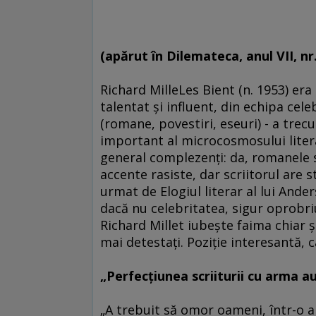
(apărut în Dilemateca, anul VII, nr
Richard MilleLes Bient (n. 1953) era
talentat şi influent, din echipa cele
(romane, povestiri, eseuri) - a trec
important al microcosmosului literar
general complezenţi: da, romanele s
accente rasiste, dar scriitorul are 
urmat de Elogiul literar al lui Ande
dacă nu celebritatea, sigur oprobri
Richard Millet iubeşte faima chiar şi
mai detestaţi. Poziţie interesantă, c
„Perfecţiunea scriiturii cu arma 
„A trebuit să omor oameni, într-o a