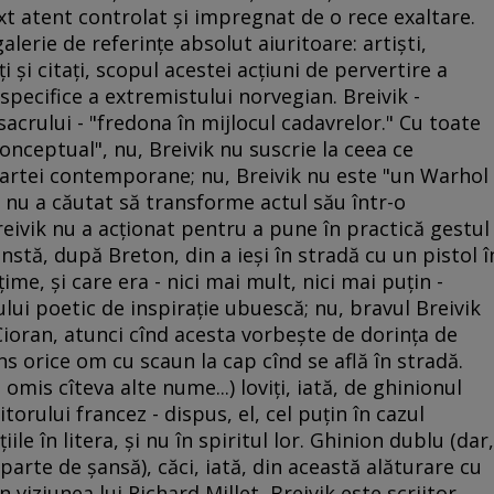
xt atent controlat şi impregnat de o rece exaltare.
galerie de referinţe absolut aiuritoare: artişti,
aţi şi citaţi, scopul acestei acţiuni de pervertire a
 specifice a extremistului norvegian. Breivik -
acrului - "fredona în mijlocul cadavrelor." Cu toate
conceptual", nu, Breivik nu suscrie la ceea ce
 artei contemporane; nu, Breivik nu este "un Warhol
el nu a căutat să transforme actul său într-o
reivik nu a acţionat pentru a pune în practică gestul
nstă, după Breton, din a ieşi în stradă cu un pistol î
ime, şi care era - nici mai mult, nici mai puţin -
ui poetic de inspiraţie ubuescă; nu, bravul Breivik
ioran, atunci cînd acesta vorbeşte de dorinţa de
s orice om cu scaun la cap cînd se află în stradă.
 omis cîteva alte nume...) loviţi, iată, de ghinionul
orului francez - dispus, el, cel puţin în cazul
iile în litera, şi nu în spiritul lor. Ghinion dublu (dar,
parte de şansă), căci, iată, din această alăturare cu
n viziunea lui Richard Millet, Breivik este scriitor