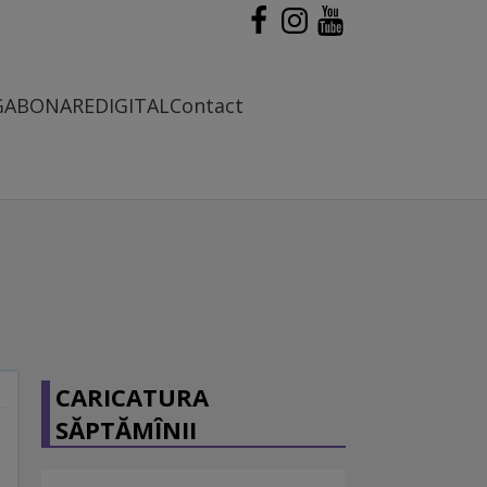
G
ABONARE
DIGITAL
Contact
CARICATURA
SĂPTĂMÎNII