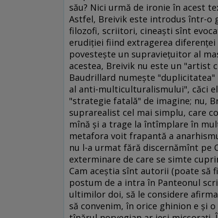
său? Nici urmă de ironie în acest te
Astfel, Breivik este introdus într-o 
filozofi, scriitori, cineaşti sînt evoc
erudiţiei fiind extragerea diferenţei
povesteşte un supravieţuitor al mas
acestea, Breivik nu este un "artist 
Baudrillard numeşte "duplicitatea"
al anti-multiculturalismului", căci 
"strategie fatală" de imagine; nu, B
suprarealist cel mai simplu, care co
mînă şi a trage la întîmplare în mulţ
metafora voit frapantă a anarhismul
nu l-a urmat fără discernămînt pe C
exterminare de care se simte cuprin
Cam aceştia sînt autorii (poate să fi
postum de a intra în Panteonul scriit
ultimilor doi, să le considere afirmaţ
să convenim, în orice ghinion e şi o 
tînărul norvegian ar ieşi micşoraţi. Î