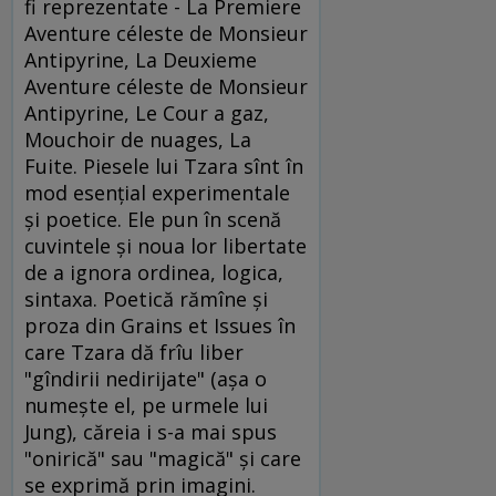
fi reprezentate - La Premiere
Aventure céleste de Monsieur
Antipyrine, La Deuxieme
Aventure céleste de Monsieur
Antipyrine, Le Cour a gaz,
Mouchoir de nuages, La
Fuite. Piesele lui Tzara sînt în
mod esenţial experimentale
şi poetice. Ele pun în scenă
cuvintele şi noua lor libertate
de a ignora ordinea, logica,
sintaxa. Poetică rămîne şi
proza din Grains et Issues în
care Tzara dă frîu liber
"gîndirii nedirijate" (aşa o
numeşte el, pe urmele lui
Jung), căreia i s-a mai spus
"onirică" sau "magică" şi care
se exprimă prin imagini.