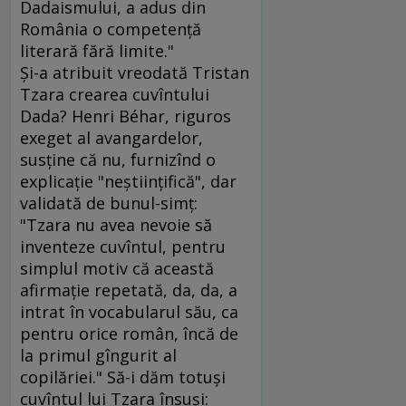
Dadaismului, a adus din
România o competenţă
literară fără limite."
Şi-a atribuit vreodată Tristan
Tzara crearea cuvîntului
Dada? Henri Béhar, riguros
exeget al avangardelor,
susţine că nu, furnizînd o
explicaţie "neştiinţifică", dar
validată de bunul-simţ:
"Tzara nu avea nevoie să
inventeze cuvîntul, pentru
simplul motiv că această
afirmaţie repetată, da, da, a
intrat în vocabularul său, ca
pentru orice român, încă de
la primul gîngurit al
copilăriei." Să-i dăm totuşi
cuvîntul lui Tzara însuşi: