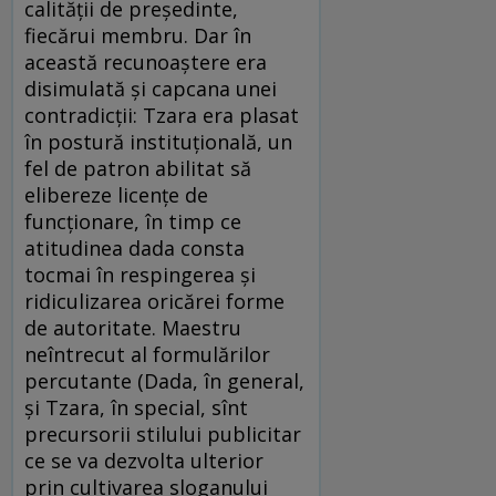
calităţii de preşedinte,
fiecărui membru. Dar în
această recunoaştere era
disimulată şi capcana unei
contradicţii: Tzara era plasat
în postură instituţională, un
fel de patron abilitat să
elibereze licenţe de
funcţionare, în timp ce
atitudinea dada consta
tocmai în respingerea şi
ridiculizarea oricărei forme
de autoritate. Maestru
neîntrecut al formulărilor
percutante (Dada, în general,
şi Tzara, în special, sînt
precursorii stilului publicitar
ce se va dezvolta ulterior
prin cultivarea sloganului