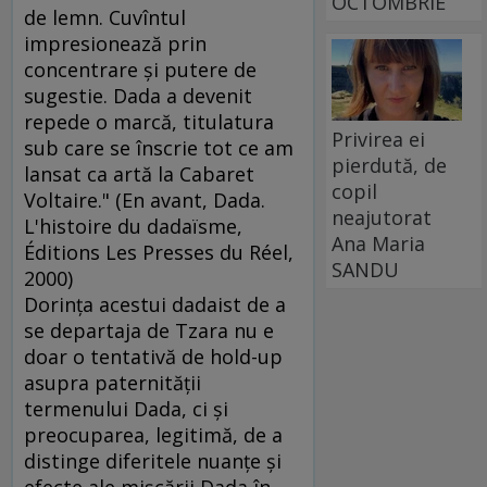
OCTOMBRIE
de lemn. Cuvîntul
impresionează prin
concentrare şi putere de
sugestie. Dada a devenit
repede o marcă, titulatura
Privirea ei
sub care se înscrie tot ce am
pierdută, de
lansat ca artă la Cabaret
copil
Voltaire." (En avant, Dada.
neajutorat
L'histoire du dadaïsme,
Ana Maria
Éditions Les Presses du Réel,
SANDU
2000)
Dorinţa acestui dadaist de a
se departaja de Tzara nu e
doar o tentativă de hold-up
asupra paternităţii
termenului Dada, ci şi
preocuparea, legitimă, de a
distinge diferitele nuanţe şi
efecte ale mişcării Dada în