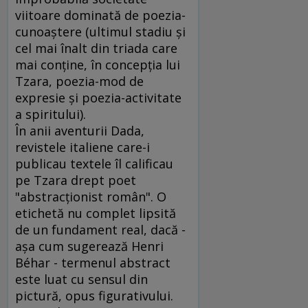
viitoare dominată de poezia-
cunoaştere (ultimul stadiu şi
cel mai înalt din triada care
mai conţine, în concepţia lui
Tzara, poezia-mod de
expresie şi poezia-activitate
a spiritului).
În anii aventurii Dada,
revistele italiene care-i
publicau textele îl calificau
pe Tzara drept poet
"abstracţionist român". O
etichetă nu complet lipsită
de un fundament real, dacă -
aşa cum sugerează Henri
Béhar - termenul abstract
este luat cu sensul din
pictură, opus figurativului.