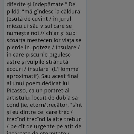
diferite şi îndepărtate." De
pildă: "mă gîndesc la căldura
ţesută de cuvînt / în jurul
miezului său visul care se
numeşte noi // chiar şi sub
scoarţa mestecenilor viaţa se
pierde în ipoteze / insulare /
în care piscurile pigulesc
astre şi vulpile strănută
ecouri / insulare" (L'Homme
aproximatif). Sau acest final
al unui poem dedicat lui
Picasso, ca un portret al
artistului locuit de dubla sa
condiţie, etern/trecător: "sînt
şi eu dintre cei care trec /
trecînd trecînd la alte treburi
/ pe cît de urgente pe atît de
încărcate de eternitate /