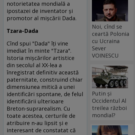
notorietatea mondială a
ipostazei de inventator şi
promotor al mişcării Dada.
Noi, cînd se
Tzara-Dada
ceartă Polonia
cu Ucraina
Cînd spui "Dada" îţi vine
Sever
imediat în minte "Tzara".
VOINESCU
Istoria mişcărilor artistice
din secolul al XX-lea a
înregistrat definitiv această
paternitate, construind chiar
dimensiunea mitică a unei
Putin și
identificări spontane, de felul
Occidentul Al
identificării ulterioare
treilea război
Breton-suprarealism. Cu
mondial?
toate acestea, certurile de
atribuire n-au lipsit şi e
interesant de constatat că