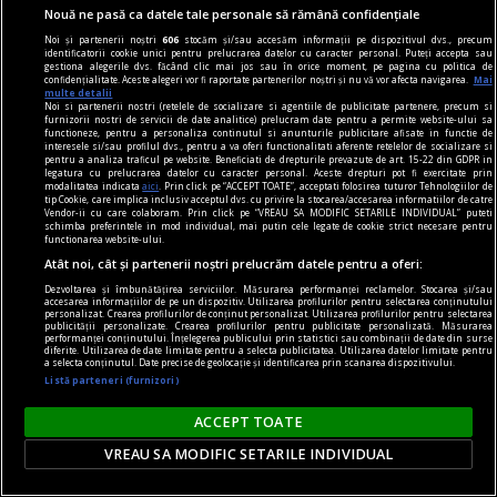
Nouă ne pasă ca datele tale personale să rămână confidențiale
Noi și partenerii noștri
606
stocăm și/sau accesăm informații pe dispozitivul dvs., precum
identificatorii cookie unici pentru prelucrarea datelor cu caracter personal. Puteți accepta sau
gestiona alegerile dvs. făcând clic mai jos sau în orice moment, pe pagina cu politica de
confidențialitate. Aceste alegeri vor fi raportate partenerilor noștri și nu vă vor afecta navigarea.
Mai
multe detalii
Noi si partenerii nostri (retelele de socializare si agentiile de publicitate partenere, precum si
furnizorii nostri de servicii de date analitice) prelucram date pentru a permite website-ului sa
functioneze, pentru a personaliza continutul si anunturile publicitare afisate in functie de
interesele si/sau profilul dvs., pentru a va oferi functionalitati aferente retelelor de socializare si
pentru a analiza traficul pe website. Beneficiati de drepturile prevazute de art. 15-22 din GDPR in
legatura cu prelucrarea datelor cu caracter personal. Aceste drepturi pot fi exercitate prin
modalitatea indicata
aici
. Prin click pe “ACCEPT TOATE”, acceptati folosirea tuturor Tehnologiilor de
tip Cookie, care implica inclusiv acceptul dvs. cu privire la stocarea/accesarea informatiilor de catre
Vendor-ii cu care colaboram. Prin click pe “VREAU SA MODIFIC SETARILE INDIVIDUAL” puteti
schimba preferintele in mod individual, mai putin cele legate de cookie strict necesare pentru
functionarea website-ului.
Atât noi, cât și partenerii noștri prelucrăm datele pentru a oferi:
Dezvoltarea și îmbunătățirea serviciilor. Măsurarea performanței reclamelor. Stocarea și/sau
accesarea informațiilor de pe un dispozitiv. Utilizarea profilurilor pentru selectarea conținutului
personalizat. Crearea profilurilor de conținut personalizat. Utilizarea profilurilor pentru selectarea
publicității personalizate. Crearea profilurilor pentru publicitate personalizată. Măsurarea
performanței conținutului. Înțelegerea publicului prin statistici sau combinații de date din surse
diferite. Utilizarea de date limitate pentru a selecta publicitatea. Utilizarea datelor limitate pentru
a selecta conținutul. Date precise de geolocație și identificarea prin scanarea dispozitivului.
Listă parteneri (furnizori)
ACCEPT TOATE
VREAU SA MODIFIC SETARILE INDIVIDUAL