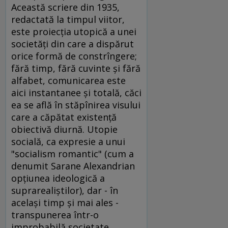
Această scriere din 1935,
redactată la timpul viitor,
este proiecţia utopică a unei
societăţi din care a dispărut
orice formă de constrîngere;
fără timp, fără cuvinte şi fără
alfabet, comunicarea este
aici instantanee şi totală, căci
ea se află în stăpînirea visului
care a căpătat existenţă
obiectivă diurnă. Utopie
socială, ca expresie a unui
"socialism romantic" (cum a
denumit Sarane Alexandrian
opţiunea ideologică a
suprarealiştilor), dar - în
acelaşi timp şi mai ales -
transpunerea într-o
improbabilă societate