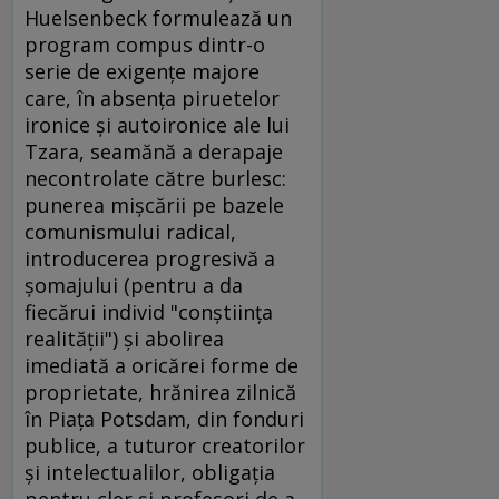
Huelsenbeck formulează un
program compus dintr-o
serie de exigenţe majore
care, în absenţa piruetelor
ironice şi autoironice ale lui
Tzara, seamănă a derapaje
necontrolate către burlesc:
punerea mişcării pe bazele
comunismului radical,
introducerea progresivă a
şomajului (pentru a da
fiecărui individ "conştiinţa
realităţii") şi abolirea
imediată a oricărei forme de
proprietate, hrănirea zilnică
în Piaţa Potsdam, din fonduri
publice, a tuturor creatorilor
şi intelectualilor, obligaţia
pentru cler şi profesori de a