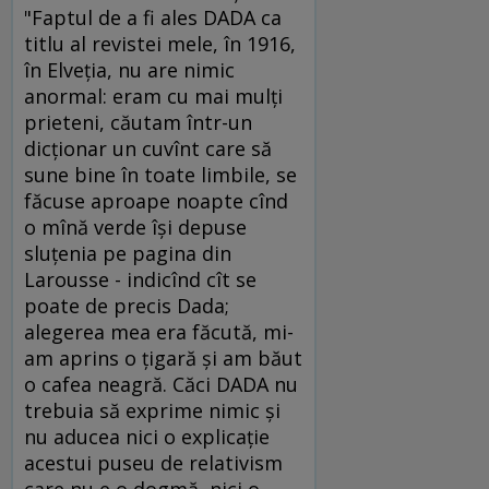
"Faptul de a fi ales DADA ca
titlu al revistei mele, în 1916,
în Elveţia, nu are nimic
anormal: eram cu mai mulţi
prieteni, căutam într-un
dicţionar un cuvînt care să
sune bine în toate limbile, se
făcuse aproape noapte cînd
o mînă verde îşi depuse
sluţenia pe pagina din
Larousse - indicînd cît se
poate de precis Dada;
alegerea mea era făcută, mi-
am aprins o ţigară şi am băut
o cafea neagră. Căci DADA nu
trebuia să exprime nimic şi
nu aducea nici o explicaţie
acestui puseu de relativism
care nu e o dogmă, nici o