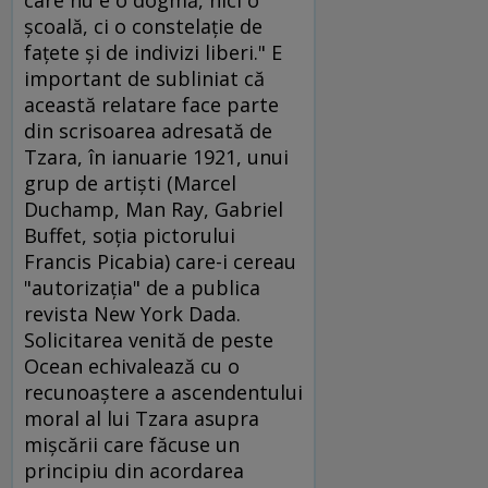
şcoală, ci o constelaţie de
faţete şi de indivizi liberi." E
important de subliniat că
această relatare face parte
din scrisoarea adresată de
Tzara, în ianuarie 1921, unui
grup de artişti (Marcel
Duchamp, Man Ray, Gabriel
Buffet, soţia pictorului
Francis Picabia) care-i cereau
"autorizaţia" de a publica
revista New York Dada.
Solicitarea venită de peste
Ocean echivalează cu o
recunoaştere a ascendentului
moral al lui Tzara asupra
mişcării care făcuse un
principiu din acordarea