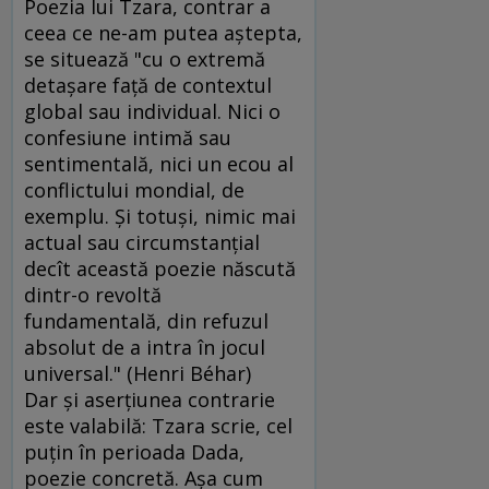
Poezia lui Tzara, contrar a
ceea ce ne-am putea aştepta,
se situează "cu o extremă
detaşare faţă de contextul
global sau individual. Nici o
confesiune intimă sau
sentimentală, nici un ecou al
conflictului mondial, de
exemplu. Şi totuşi, nimic mai
actual sau circumstanţial
decît această poezie născută
dintr-o revoltă
fundamentală, din refuzul
absolut de a intra în jocul
universal." (Henri Béhar)
Dar şi aserţiunea contrarie
este valabilă: Tzara scrie, cel
puţin în perioada Dada,
poezie concretă. Aşa cum