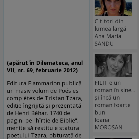
Cititori din
lumea largă
Ana Maria
SANDU
(apărut în Dilemateca, anul
VII, nr. 69, februarie 2012)
FILIT e un
Editura Flammarion publică
roman în sine...
un masiv volum de Poésies
și încă un
complètes de Tristan Tzara,
roman foarte
ediţie îngrijită şi prezentată
bun
de Henri Béhar. 1740 de
Ioana
pagini pe "hîrtie de Biblie",
MOROȘAN
menite să restituie statura
poetului Tzara, obturată de