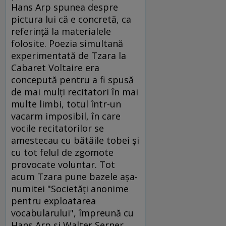
Hans Arp spunea despre
pictura lui că e concretă, ca
referinţă la materialele
folosite. Poezia simultană
experimentată de Tzara la
Cabaret Voltaire era
concepută pentru a fi spusă
de mai mulţi recitatori în mai
multe limbi, totul într-un
vacarm imposibil, în care
vocile recitatorilor se
amestecau cu bătăile tobei şi
cu tot felul de zgomote
provocate voluntar. Tot
acum Tzara pune bazele aşa-
numitei "Societăţi anonime
pentru exploatarea
vocabularului", împreună cu
Hans Arp şi Walter Serner,