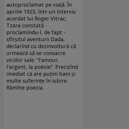
autoproclamat pe viaţă. În
aprilie 1923, într-un interviu
acordat lui Roger Vitrac,
Tzara constată -
proclamîndu-l, de fapt -
sfîrşitul aventurii Dada,
declarînd cu dezinvoltură că
urmează să se consacre
viciilor sale: "l'amour,
l'argent, la poésie". Precizînd
imediat că are puţini bani şi
multe suferinţe în iubire.
Rămîne poezia.