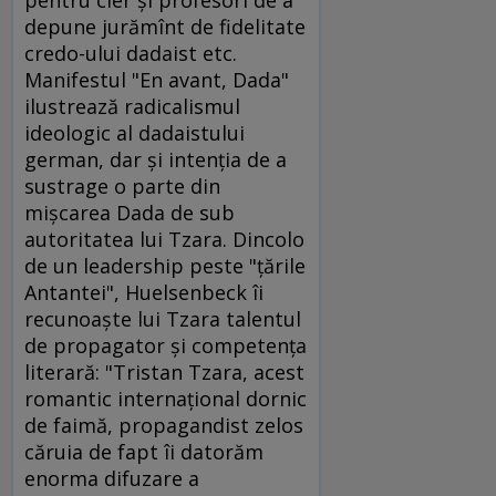
depune jurămînt de fidelitate
credo-ului dadaist etc.
Manifestul "En avant, Dada"
ilustrează radicalismul
ideologic al dadaistului
german, dar şi intenţia de a
sustrage o parte din
mişcarea Dada de sub
autoritatea lui Tzara. Dincolo
de un leadership peste "ţările
Antantei", Huelsenbeck îi
recunoaşte lui Tzara talentul
de propagator şi competenţa
literară: "Tristan Tzara, acest
romantic internaţional dornic
de faimă, propagandist zelos
căruia de fapt îi datorăm
enorma difuzare a