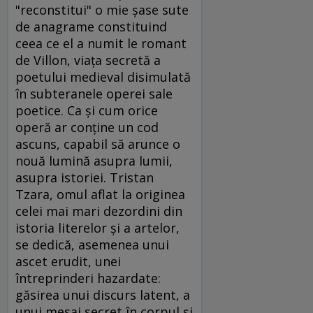
"reconstitui" o mie şase sute
de anagrame constituind
ceea ce el a numit le romant
de Villon, viaţa secretă a
poetului medieval disimulată
în subteranele operei sale
poetice. Ca şi cum orice
operă ar conţine un cod
ascuns, capabil să arunce o
nouă lumină asupra lumii,
asupra istoriei. Tristan
Tzara, omul aflat la originea
celei mai mari dezordini din
istoria literelor şi a artelor,
se dedică, asemenea unui
ascet erudit, unei
întreprinderi hazardate:
găsirea unui discurs latent, a
unui mesaj secret în corpul şi