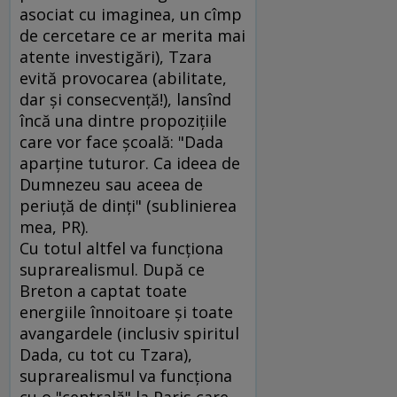
asociat cu imaginea, un cîmp
de cercetare ce ar merita mai
atente investigări), Tzara
evită provocarea (abilitate,
dar şi consecvenţă!), lansînd
încă una dintre propoziţiile
care vor face şcoală: "Dada
aparţine tuturor. Ca ideea de
Dumnezeu sau aceea de
periuţă de dinţi" (sublinierea
mea, PR).
Cu totul altfel va funcţiona
suprarealismul. După ce
Breton a captat toate
energiile înnoitoare şi toate
avangardele (inclusiv spiritul
Dada, cu tot cu Tzara),
suprarealismul va funcţiona
cu o "centrală" la Paris care