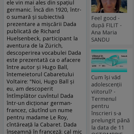
ele vin mai ales din spaţiul
germanic. Încă din 1920, într-
o sumară şi subiectivă
Feel good -
prezentare a mişcării Dada
după FILIT -
publicată de Richard
Ana Maria
Huelsenbeck, participant la
SANDU
aventura de la Zürich,
descoperirea vocabulei Dada
este prezentată ca o afacere
între autor şi Hugo Ball,
întemeietorul Cabaretului
Cum își văd
Voltaire: "Noi, Hugo Ball şi
adolescenții
eu, am descoperit
viitorul? -
întîmplător cuvîntul Dada
Termenul
într-un dicţionar german-
pentru
francez, căutînd un nume
înscrieri s-a
pentru madame Le Roy,
prelungit până
cîntăreaţă la Cabaret. Dada
la data de 11
înseamnă în franceză: cal mic