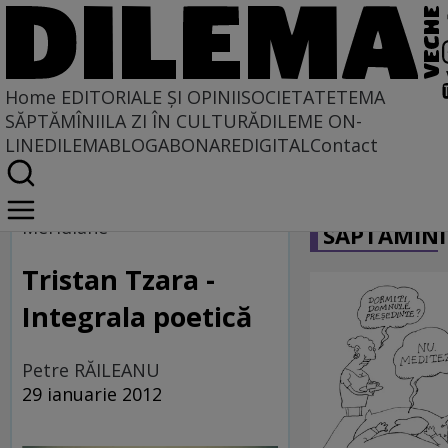
Home
EDITORIALE ȘI OPINII
SOCIETATE
TEMA
SĂPTĂMÎNII
LA ZI ÎN CULTURĂ
DILEME ON-
LINE
DILEMABLOG
ABONARE
DIGITAL
Contact
Home
CARICATU
Dilemateca
Meridiane
SĂPTĂMÎNI
Tristan Tzara -
Integrala poetică
Petre RĂILEANU
29 ianuarie 2012