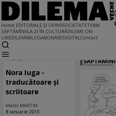
Home
EDITORIALE ȘI OPINII
SOCIETATE
TEMA
SĂPTĂMÎNII
LA ZI ÎN CULTURĂ
DILEME ON-
LINE
DILEMABLOG
ABONARE
DIGITAL
Contact
Home
CARICATU
Dilemateca
PROFIL
SĂPTĂMÎNI
Nora Iuga -
traducătoare şi
scriitoare
Matei MARTIN
8 ianuarie 2013