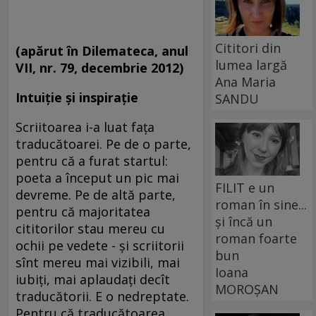
Cititori din
(apărut în Dilemateca, anul
lumea largă
VII, nr. 79, decembrie 2012)
Ana Maria
Intuiţie şi inspiraţie
SANDU
Scriitoarea i-a luat faţa
traducătoarei. Pe de o parte,
pentru că a furat startul:
poeta a început un pic mai
FILIT e un
devreme. Pe de altă parte,
roman în sine...
pentru că majoritatea
și încă un
cititorilor stau mereu cu
roman foarte
ochii pe vedete - şi scriitorii
bun
sînt mereu mai vizibili, mai
Ioana
iubiţi, mai aplaudaţi decît
MOROȘAN
traducătorii. E o nedreptate.
Pentru că traducătoarea