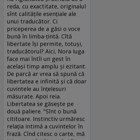
reda, cu exactitate, originalul
sînt calităţile esenţiale ale
unui traducător. Ci
priceperea de a găsi o voce
bună în limba-ţintă. Cîtă
libertate îşi permite, totuşi,
traducătorul? Aici, Nora Iuga
face mai întîi un gest în
acelaşi timp amplu şi ezitant.
De parcă ar vrea să spună că
libertatea e infinită şi că doar
cuvintele au înţelesuri
măsurate. Apoi reia.
Libertatea se găseşte pe
două paliere. "Sînt o bună
cititoare. Instinctiv urmăresc
relaţia intimă a cuvintelor în
frază. Cînd citesc o carte, mă