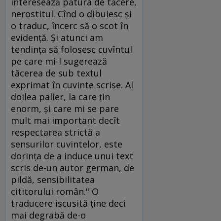
interesează pătura de tăcere,
nerostitul. Cînd o dibuiesc şi
o traduc, încerc să o scot în
evidenţă. Şi atunci am
tendinţa să folosesc cuvîntul
pe care mi-l sugerează
tăcerea de sub textul
exprimat în cuvinte scrise. Al
doilea palier, la care ţin
enorm, şi care mi se pare
mult mai important decît
respectarea strictă a
sensurilor cuvintelor, este
dorinţa de a induce unui text
scris de-un autor german, de
pildă, sensibilitatea
cititorului român." O
traducere iscusită ţine deci
mai degrabă de-o