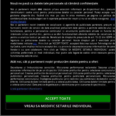
Nouă ne pasă ca datele tale personale să rămână confidențiale
depune mărturie în acest sens.
Noi și partenerii noștri
606
stocăm și/sau accesăm informații pe dispozitivul dvs., precum
Petre RĂILEANU
identificatorii cookie unici pentru prelucrarea datelor cu caracter personal. Puteți accepta sau
gestiona alegerile dvs. făcând clic mai jos sau în orice moment, pe pagina cu politica de
confidențialitate. Aceste alegeri vor fi raportate partenerilor noștri și nu vă vor afecta navigarea.
Mai
multe detalii
Noi si partenerii nostri (retelele de socializare si agentiile de publicitate partenere, precum si
furnizorii nostri de servicii de date analitice) prelucram date pentru a permite website-ului sa
functioneze, pentru a personaliza continutul si anunturile publicitare afisate in functie de
interesele si/sau profilul dvs., pentru a va oferi functionalitati aferente retelelor de socializare si
pentru a analiza traficul pe website. Beneficiati de drepturile prevazute de art. 15-22 din GDPR in
legatura cu prelucrarea datelor cu caracter personal. Aceste drepturi pot fi exercitate prin
modalitatea indicata
aici
. Prin click pe “ACCEPT TOATE”, acceptati folosirea tuturor Tehnologiilor de
tip Cookie, care implica inclusiv acceptul dvs. cu privire la stocarea/accesarea informatiilor de catre
Vendor-ii cu care colaboram. Prin click pe “VREAU SA MODIFIC SETARILE INDIVIDUAL” puteti
schimba preferintele in mod individual, mai putin cele legate de cookie strict necesare pentru
functionarea website-ului.
Atât noi, cât și partenerii noștri prelucrăm datele pentru a oferi:
Dezvoltarea și îmbunătățirea serviciilor. Măsurarea performanței reclamelor. Stocarea și/sau
accesarea informațiilor de pe un dispozitiv. Utilizarea profilurilor pentru selectarea conținutului
personalizat. Crearea profilurilor de conținut personalizat. Utilizarea profilurilor pentru selectarea
publicității personalizate. Crearea profilurilor pentru publicitate personalizată. Măsurarea
performanței conținutului. Înțelegerea publicului prin statistici sau combinații de date din surse
diferite. Utilizarea de date limitate pentru a selecta publicitatea. Utilizarea datelor limitate pentru
a selecta conținutul. Date precise de geolocație și identificarea prin scanarea dispozitivului.
Listă parteneri (furnizori)
tehnodrom
echitate şi ebook
ACCEPT TOATE
În Statele Unite, a început un scandal din cauza
VREAU SA MODIFIC SETARILE INDIVIDUAL
ediţiilor digitale şi a prezenţei lor în biblioteci.
Marii editori acuză bibliotecile de "socialism" şi