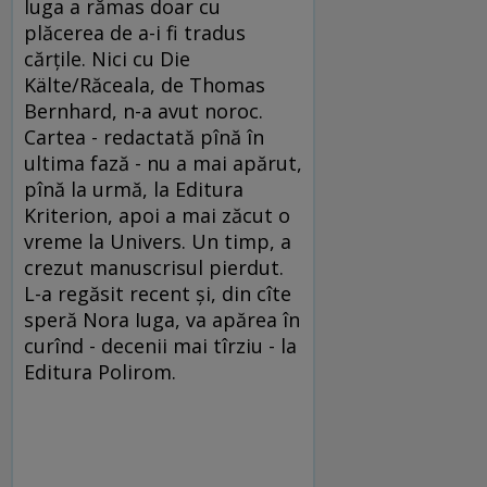
Iuga a rămas doar cu
plăcerea de a-i fi tradus
cărţile. Nici cu Die
Kälte/Răceala, de Thomas
Bernhard, n-a avut noroc.
Cartea - redactată pînă în
ultima fază - nu a mai apărut,
pînă la urmă, la Editura
Kriterion, apoi a mai zăcut o
vreme la Univers. Un timp, a
crezut manuscrisul pierdut.
L-a regăsit recent şi, din cîte
speră Nora Iuga, va apărea în
curînd - decenii mai tîrziu - la
Editura Polirom.