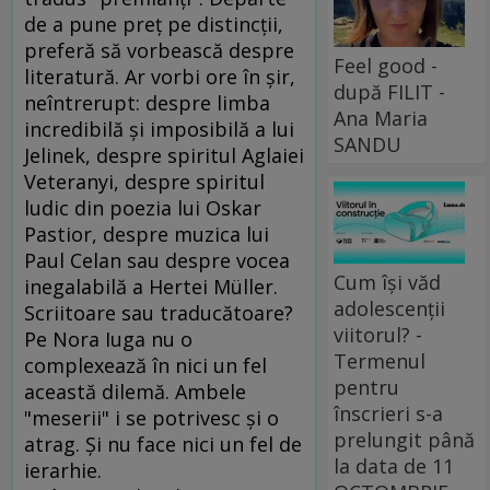
de a pune preţ pe distincţii,
preferă să vorbească despre
Feel good -
literatură. Ar vorbi ore în şir,
după FILIT -
neîntrerupt: despre limba
Ana Maria
incredibilă şi imposibilă a lui
SANDU
Jelinek, despre spiritul Aglaiei
Veteranyi, despre spiritul
ludic din poezia lui Oskar
Pastior, despre muzica lui
Paul Celan sau despre vocea
Cum își văd
inegalabilă a Hertei Müller.
adolescenții
Scriitoare sau traducătoare?
viitorul? -
Pe Nora Iuga nu o
Termenul
complexează în nici un fel
pentru
această dilemă. Ambele
înscrieri s-a
"meserii" i se potrivesc şi o
prelungit până
atrag. Şi nu face nici un fel de
la data de 11
ierarhie.