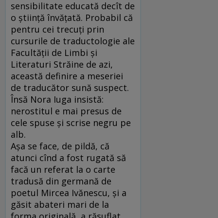
sensibilitate educată decît de
o ştiinţă învăţată. Probabil că
pentru cei trecuţi prin
cursurile de traductologie ale
Facultăţii de Limbi şi
Literaturi Străine de azi,
această definire a meseriei
de traducător sună suspect.
Însă Nora Iuga insistă:
nerostitul e mai presus de
cele spuse şi scrise negru pe
alb.
Aşa se face, de pildă, că
atunci cînd a fost rugată să
facă un referat la o carte
tradusă din germană de
poetul Mircea Ivănescu, şi a
găsit abateri mari de la
forma originală, a răsuflat