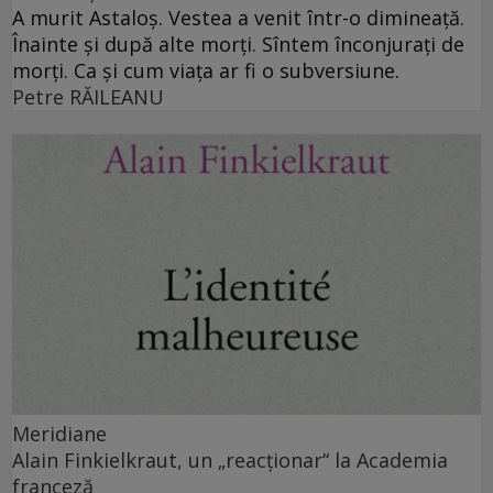
A murit Astaloş. Vestea a venit într-o dimineaţă.
Înainte şi după alte morţi. Sîntem înconjuraţi de
morţi. Ca şi cum viaţa ar fi o subversiune.
Petre RĂILEANU
Meridiane
Alain Finkielkraut, un „reacţionar“ la Academia
franceză