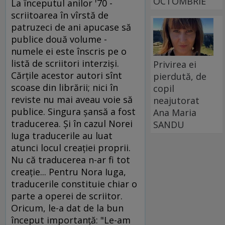
OCTOMBRIE
La începutul anilor '70 -
scriitoarea în vîrstă de
patruzeci de ani apucase să
publice două volume -
numele ei este înscris pe o
listă de scriitori interzişi.
Privirea ei
Cărţile acestor autori sînt
pierdută, de
scoase din librării; nici în
copil
reviste nu mai aveau voie să
neajutorat
publice. Singura şansă a fost
Ana Maria
traducerea. Şi în cazul Norei
SANDU
Iuga traducerile au luat
atunci locul creaţiei proprii.
Nu că traducerea n-ar fi tot
creaţie... Pentru Nora Iuga,
traducerile constituie chiar o
parte a operei de scriitor.
Oricum, le-a dat de la bun
început importanţă: "Le-am