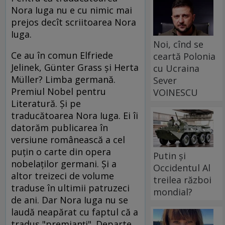
Nora Iuga nu e cu nimic mai
prejos decît scriitoarea Nora
Iuga.
Noi, cînd se
Ce au în comun Elfriede
ceartă Polonia
Jelinek, Günter Grass şi Herta
cu Ucraina
Müller? Limba germană.
Sever
Premiul Nobel pentru
VOINESCU
Literatură. Şi pe
traducătoarea Nora Iuga. Ei îi
datorăm publicarea în
versiune românească a cel
puţin o carte din opera
Putin și
nobelaţilor germani. Şi a
Occidentul Al
altor treizeci de volume
treilea război
traduse în ultimii patruzeci
mondial?
de ani. Dar Nora Iuga nu se
laudă neapărat cu faptul că a
tradus "premianţi". Departe