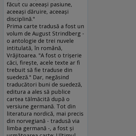
făcut cu aceeaşi pasiune,
aceeaşi dăruire, aceeaşi
disciplină."
Prima carte tradusă a fost un
volum de August Strindberg -
o antologie de trei nuvele
intitulată, în română,
Vrăjitoarea. "A fost o trişerie
căci, fireşte, acele texte ar fi
trebuit să fie traduse din
suedeză." Dar, negăsind
traducători buni de suedeză,
editura a ales să publice
cartea tălmăcită după o
versiune germană. Tot din
literatura nordică, mai precis
din norvegiană - tradusă via
limba germană -, a fost şi
următoarea carte: Ultimul