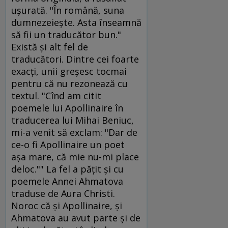
uşurată. "În română, suna
dumnezeieşte. Asta înseamnă
să fii un traducător bun."
Există şi alt fel de
traducători. Dintre cei foarte
exacţi, unii greşesc tocmai
pentru că nu rezonează cu
textul. "Cînd am citit
poemele lui Apollinaire în
traducerea lui Mihai Beniuc,
mi-a venit să exclam: "Dar de
ce-o fi Apollinaire un poet
aşa mare, că mie nu-mi place
deloc."" La fel a păţit şi cu
poemele Annei Ahmatova
traduse de Aura Christi.
Noroc că şi Apollinaire, şi
Ahmatova au avut parte şi de