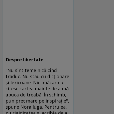
Despre libertate
"Nu sînt temeinică cînd
traduc. Nu stau cu dicţionare
şi lexicoane. Nici măcar nu
citesc cartea înainte de a mă
apuca de treabă. În schimb,
pun preţ mare pe inspiraţie",
spune Nora Iuga. Pentru ea,
nu rigiditatea şi acribia de a