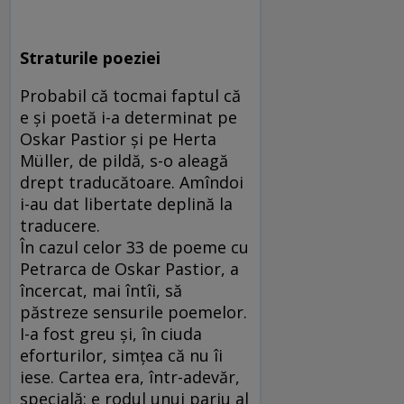
Straturile poeziei
Probabil că tocmai faptul că
e şi poetă i-a determinat pe
Oskar Pastior şi pe Herta
Müller, de pildă, s-o aleagă
drept traducătoare. Amîndoi
i-au dat libertate deplină la
traducere.
În cazul celor 33 de poeme cu
Petrarca de Oskar Pastior, a
încercat, mai întîi, să
păstreze sensurile poemelor.
I-a fost greu şi, în ciuda
eforturilor, simţea că nu îi
iese. Cartea era, într-adevăr,
specială: e rodul unui pariu al