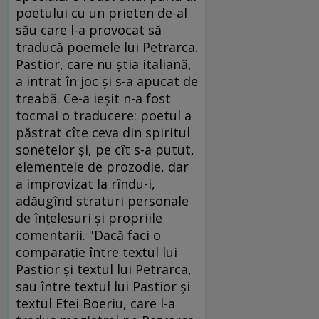
poetului cu un prieten de-al
său care l-a provocat să
traducă poemele lui Petrarca.
Pastior, care nu ştia italiană,
a intrat în joc şi s-a apucat de
treabă. Ce-a ieşit n-a fost
tocmai o traducere: poetul a
păstrat cîte ceva din spiritul
sonetelor şi, pe cît s-a putut,
elementele de prozodie, dar
a improvizat la rîndu-i,
adăugînd straturi personale
de înţelesuri şi propriile
comentarii. "Dacă faci o
comparaţie între textul lui
Pastior şi textul lui Petrarca,
sau între textul lui Pastior şi
textul Etei Boeriu, care l-a