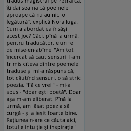
tradus magistral pe Petrarca,
îţi dai seama că poemele
aproape că nu au nici o
legătură", explică Nora Iuga.
Cum a abordat ea însăşi
acest joc? Căci, pînă la urmă,
pentru traducător, e un fel
de mise-en-abîme. "Am tot
încercat să caut sensuri. I-am
trimis cîteva dintre poemele
traduse şi mi-a răspuns că,
tot căutînd sensuri, o să stric
poezia. "Fă ce vrei!" - mi-a
spus - "doar eşti poetă". Doar
aşa m-am eliberat. Pînă la
urmă, am lăsat poezia să
curgă - şi a ieşit foarte bine.
Raţiunea n-are ce căuta aici,
totul e intuiţie şi inspiraţie."