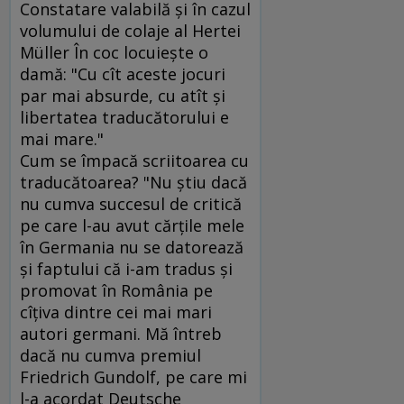
Constatare valabilă şi în cazul
volumului de colaje al Hertei
Müller În coc locuieşte o
damă: "Cu cît aceste jocuri
par mai absurde, cu atît şi
libertatea traducătorului e
mai mare."
Cum se împacă scriitoarea cu
traducătoarea? "Nu ştiu dacă
nu cumva succesul de critică
pe care l-au avut cărţile mele
în Germania nu se datorează
şi faptului că i-am tradus şi
promovat în România pe
cîţiva dintre cei mai mari
autori germani. Mă întreb
dacă nu cumva premiul
Friedrich Gundolf, pe care mi
l-a acordat Deutsche