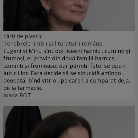
cărţi de plastic
Tenebrele limbii şi literaturii române
Eugeni şi Mihu sînt doi liceeni harnici, cuminţi şi
frumoşi; ei provin din două familii harnice,
cuminţi şi frumoase, dar părinţii fetei se opun
iubirii lor. Fata decide să se sinucidă amîndoi,
deodată, bînd vitriol, pe care l-a cumpărat deja,
de la farmacie.
Ioana BOT